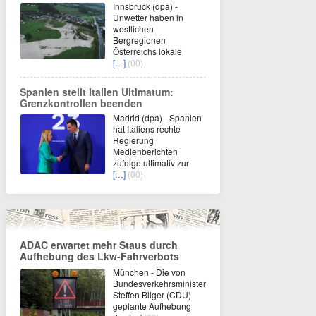
Innsbruck (dpa) -
Unwetter haben in
westlichen
Bergregionen
Österreichs lokale
[…]
(00)
Spanien stellt Italien Ultimatum:
Grenzkontrollen beenden
Madrid (dpa) - Spanien
hat Italiens rechte
Regierung
Medienberichten
zufolge ultimativ zur
[…]
(00)
ADAC erwartet mehr Staus durch
Aufhebung des Lkw-Fahrverbots
München - Die von
Bundesverkehrsminister
Steffen Bilger (CDU)
geplante Aufhebung