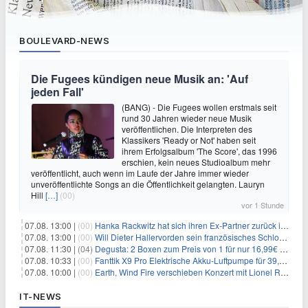
BOULEVARD-NEWS
Die Fugees kündigen neue Musik an: 'Auf
jeden Fall'
(BANG) - Die Fugees wollen erstmals seit
rund 30 Jahren wieder neue Musik
veröffentlichen. Die Interpreten des
Klassikers 'Ready or Not' haben seit
ihrem Erfolgsalbum 'The Score', das 1996
erschien, kein neues Studioalbum mehr
veröffentlicht, auch wenn im Laufe der Jahre immer wieder
unveröffentlichte Songs an die Öffentlichkeit gelangten. Lauryn
Hill
[…]
(00)
vor 1 Stunde
07.08. 13:00 |
(00)
Hanka Rackwitz hat sich ihren Ex-Partner zurück ins Haus geholt
07.08. 13:00 |
(00)
Will Dieter Hallervorden sein französisches Schloss verkaufen?
07.08. 11:30 |
(04)
Degusta: 2 Boxen zum Preis von 1 für nur 16,99€ inkl. Versand
07.08. 10:33 |
(00)
Fanttik X9 Pro Elektrische Akku-Luftpumpe für 39,99€
07.08. 10:00 |
(00)
Earth, Wind Fire verschieben Konzert mit Lionel Richie nach medizinischem Notfall
IT-NEWS