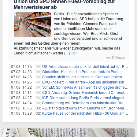
Union und SPD lehnen Fuest-Vorschlag zur
Mehrwertsteuer ab
Berlin - Die finanzpolitischen Sprecher
von Union und SPD haben die Forderung
von Ifo-Präsident Clemens Fuest nach
einer einheitlichen Mehrwertsteuer
zurückgewiesen. Wer Brot, Milch, Obst
und Gemüse verteuert und anschließend
einen Teil des Geldes über einen neuen
Auszahlungsmechanismus wieder zurückgeben will, mache das
Leben nicht einfacher - weder
[…]
(00)
vor 5 Minuten
07.08. 14:35 |
(00)
US-Arbeitslosenquote sinkt im Juli leicht auf 4,1 Prozent
07.08. 14:33 |
(00)
Obduktion: Kleinkind in Preetz ertrank im Pool
07.08. 14:26 |
(00)
Spanien stellt Italien Ultimatum: Grenzkontrollen beenden
07.08. 14:25 |
(00)
BVG kritisiert «FreiFahren»-App als unsolidarisch
07.08. 14:22 |
(00)
Vor EM: Sprint-Ass Ansah wehrt sich gegen drohende Sperre
07.08. 14:11 |
(00)
CSD-Anschlag: Grüner Emmerich fordert Chronologie von Dobrindt
07.08. 14:07 |
(00)
ICE-Direktverbindung Berlin-Paris vorerst eingestellt
07.08. 14:04 |
(00)
Brandenburg will Betreibern von Infrastruktur Drohnenabwehr erlauben
07.08. 13:35 |
(03)
«Zuständigkeitswirrwarr»? Debatte um Drohnenabwehr entbrannt
07.08. 13:29 |
(02)
Kurze Pause vor der nächsten Hitze - 36 Grad am Wochenende