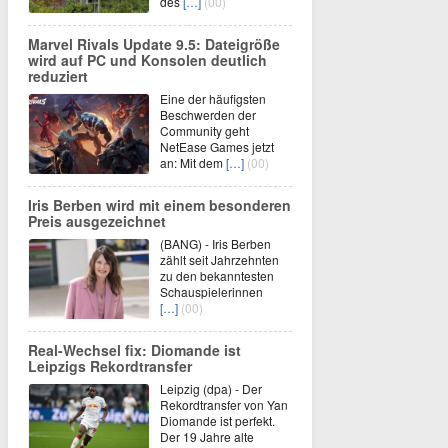
des
[…]
(00)
Marvel Rivals Update 9.5: Dateigröße
wird auf PC und Konsolen deutlich
reduziert
Eine der häufigsten
Beschwerden der
Community geht
NetEase Games jetzt
an: Mit dem
[…]
(00)
Iris Berben wird mit einem besonderen
Preis ausgezeichnet
(BANG) - Iris Berben
zählt seit Jahrzehnten
zu den bekanntesten
Schauspielerinnen
[…]
(00)
Real-Wechsel fix: Diomande ist
Leipzigs Rekordtransfer
Leipzig (dpa) - Der
Rekordtransfer von Yan
Diomande ist perfekt.
Der 19 Jahre alte