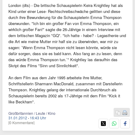
London (dts) - Die britische Schauspielerin Keira Knightley hat als
Kind unter einer Lese- Rechtschreibschwäche gelitten und diese
durch ihre Bewunderung für die Schauspielerin Emma Thompson
überwunden. "Ich bin ein großer Fan von Emma Thompson, ein
wirklich großer Fan!" sagte die 26-Jährige in einem Interview mit
dem britischen Magazin "GQ". "Ich hatte - habe? - Legasthenie und
die Art wie meine Mutter mir half sie zu überwinden, war mir zu
sagen: `Wenn Emma Thompson nicht lesen könnte, würde sie
dafür sorgen, dass sie es bald kann. Also fang an zu lesen, denn
das würde Emma Thompson tun.`" Knightley las daraufhin das
Skript des Films "Sinn und Sinnlichkeit".
An dem Film aus dem Jahr 1995 arbeitete ihre Mutter,
Schriftstellerin Sharmann MacDonald, zusammen mit Darstellerin
Thompson. Knightley gelang der internationale Durchbruch als
Schauspielerin bereits 2002 als 17-Jährige mit dem Film "Kick it
like Beckham".
Großbritannien / Leute / Kino
31.01.2012
·
16:43 Uhr
[0 Kommentare]