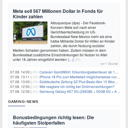
Meta soll 567 Millionen Dollar in Fonds für
Kinder zahlen
Albuquerque (dpa) - Der Facebook-
Konzern Meta soll nach einer
Gerichtsentscheidung im US-
Bundesstaat New Mexico mehr als eine
halbe Milliarde Dollar für Hilfen an Kinder
zahlen, die durch Nutzung sozialer
Medien Schaden genommen haben. Zudem müssen in dem
Bundesstaat zusätzliche Einschränkungen für Nutzer im Alter
unter 18 Jahren eingeführt werden:
[…]
(00)
vor 1 Stunde
07.08. 14:00 |
(00)
Caravan SandWitch: Erkundungsabenteuer ab 13.08. gratis im Epic Games Store
07.08. 13:11 |
(00)
iPhone 18 Pro zum Marktstart möglicherweise nur begrenzt verfügbar
07.08. 13:00 |
(00)
Süddeutsche Zeitung SZ Plus Basis-Abo 10 Wochen für 10€
07.08. 12:50 |
(00)
Wie reagiere ich richtig bei Drohnensichtungen?
07.08. 12:30 |
(00)
Samsung Galaxy A57 5G (256GB) + 50GB 5G + Alles-Flat im Vodafone-Netz für 19,99€/Monat – eff. 2,36€/Monat
GAMING-NEWS
Bonusbedingungen richtig lesen: Die
häufigsten Stolperfallen