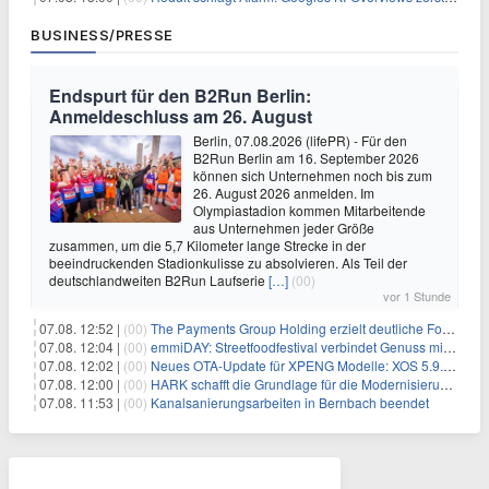
BUSINESS/PRESSE
Endspurt für den B2Run Berlin:
Anmeldeschluss am 26. August
Berlin, 07.08.2026 (lifePR) - Für den
B2Run Berlin am 16. September 2026
können sich Unternehmen noch bis zum
26. August 2026 anmelden. Im
Olympiastadion kommen Mitarbeitende
aus Unternehmen jeder Größe
zusammen, um die 5,7 Kilometer lange Strecke in der
beeindruckenden Stadionkulisse zu absolvieren. Als Teil der
deutschlandweiten B2Run Laufserie
[…]
(00)
vor 1 Stunde
07.08. 12:52 |
(00)
The Payments Group Holding erzielt deutliche Fortschritte bei ihren AI-Projekten
07.08. 12:04 |
(00)
emmiDAY: Streetfoodfestival verbindet Genuss mit Engagement gegen Brustkrebs
07.08. 12:02 |
(00)
Neues OTA-Update für XPENG Modelle: XOS 5.9.5 erweitert Sicherheits-, Lade- und Komfortfunktionen
07.08. 12:00 |
(00)
HARK schafft die Grundlage für die Modernisierung seiner IBM i-Anwendungen
07.08. 11:53 |
(00)
Kanalsanierungsarbeiten in Bernbach beendet