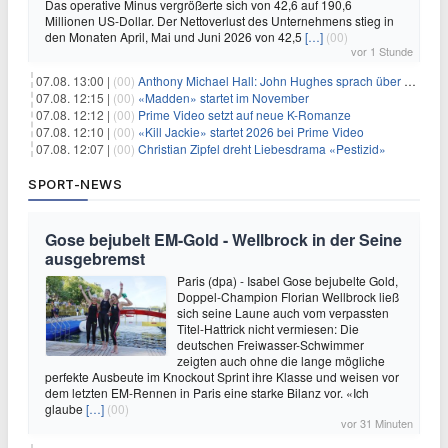
Das operative Minus vergrößerte sich von 42,6 auf 190,6
Millionen US-Dollar. Der Nettoverlust des Unternehmens stieg in
den Monaten April, Mai und Juni 2026 von 42,5
[…]
(00)
vor 1 Stunde
07.08. 13:00 |
(00)
Anthony Michael Hall: John Hughes sprach über eine Fortsetzung von 'The Breakfast Club'
07.08. 12:15 |
(00)
«Madden» startet im November
07.08. 12:12 |
(00)
Prime Video setzt auf neue K-Romanze
07.08. 12:10 |
(00)
«Kill Jackie» startet 2026 bei Prime Video
07.08. 12:07 |
(00)
Christian Zipfel dreht Liebesdrama «Pestizid»
SPORT-NEWS
Gose bejubelt EM-Gold - Wellbrock in der Seine
ausgebremst
Paris (dpa) - Isabel Gose bejubelte Gold,
Doppel-Champion Florian Wellbrock ließ
sich seine Laune auch vom verpassten
Titel-Hattrick nicht vermiesen: Die
deutschen Freiwasser-Schwimmer
zeigten auch ohne die lange mögliche
perfekte Ausbeute im Knockout Sprint ihre Klasse und weisen vor
dem letzten EM-Rennen in Paris eine starke Bilanz vor. «Ich
glaube
[…]
(00)
vor 31 Minuten