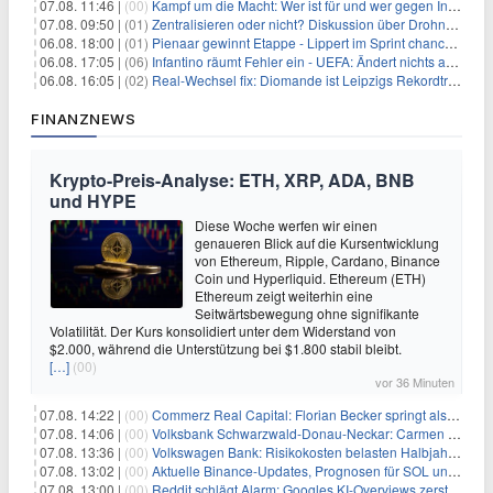
07.08. 11:46 |
(00)
Kampf um die Macht: Wer ist für und wer gegen Infantino?
07.08. 09:50 |
(01)
Zentralisieren oder nicht? Diskussion über Drohnenabwehr
06.08. 18:00 |
(01)
Pienaar gewinnt Etappe - Lippert im Sprint chancenlos
06.08. 17:05 |
(06)
Infantino räumt Fehler ein - UEFA: Ändert nichts an Boykott
06.08. 16:05 |
(02)
Real-Wechsel fix: Diomande ist Leipzigs Rekordtransfer
FINANZNEWS
Krypto-Preis-Analyse: ETH, XRP, ADA, BNB
und HYPE
Diese Woche werfen wir einen
genaueren Blick auf die Kursentwicklung
von Ethereum, Ripple, Cardano, Binance
Coin und Hyperliquid. Ethereum (ETH)
Ethereum zeigt weiterhin eine
Seitwärtsbewegung ohne signifikante
Volatilität. Der Kurs konsolidiert unter dem Widerstand von
$2.000, während die Unterstützung bei $1.800 stabil bleibt.
[…]
(00)
vor 36 Minuten
07.08. 14:22 |
(00)
Commerz Real Capital: Florian Becker springt als Leiter ein
07.08. 14:06 |
(00)
Volksbank Schwarzwald-Donau-Neckar: Carmen Wedam übernimmt Aufsichtsratsvorsitz
07.08. 13:36 |
(00)
Volkswagen Bank: Risikokosten belasten Halbjahresergebnis
07.08. 13:02 |
(00)
Aktuelle Binance-Updates, Prognosen für SOL und DOGE: Zusammenfassung vom 7. August
07.08. 13:00 |
(00)
Reddit schlägt Alarm: Googles KI-Overviews zerstören das Traffic-Geschäftsmodell