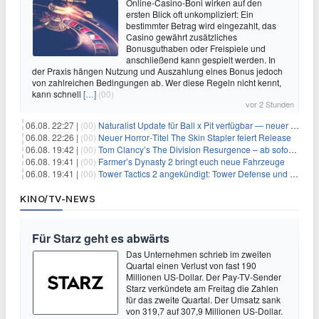
Online-Casino-Boni wirken auf den
ersten Blick oft unkompliziert: Ein
bestimmter Betrag wird eingezahlt, das
Casino gewährt zusätzliches
Bonusguthaben oder Freispiele und
anschließend kann gespielt werden. In
der Praxis hängen Nutzung und Auszahlung eines Bonus jedoch
von zahlreichen Bedingungen ab. Wer diese Regeln nicht kennt,
kann schnell
[…]
(00)
vor 2 Stunden
06.08. 22:27 |
(00)
Naturalist Update für Ball x Pit verfügbar — neuer Content auf allen Plattformen
06.08. 22:26 |
(00)
Neuer Horror‑Titel The Skin Stapler feiert Release
06.08. 19:42 |
(00)
Tom Clancy’s The Division Resurgence – ab sofort für euch verfügbar
06.08. 19:41 |
(00)
Farmer’s Dynasty 2 bringt euch neue Fahrzeuge
06.08. 19:41 |
(00)
Tower Tactics 2 angekündigt: Tower Defense und Deckbuilding Kombo kehrt zurück
KINO/TV-NEWS
Für Starz geht es abwärts
Das Unternehmen schrieb im zweiten
Quartal einen Verlust von fast 190
Millionen US-Dollar. Der Pay-TV-Sender
Starz verkündete am Freitag die Zahlen
für das zweite Quartal. Der Umsatz sank
von 319,7 auf 307,9 Millionen US-Dollar.