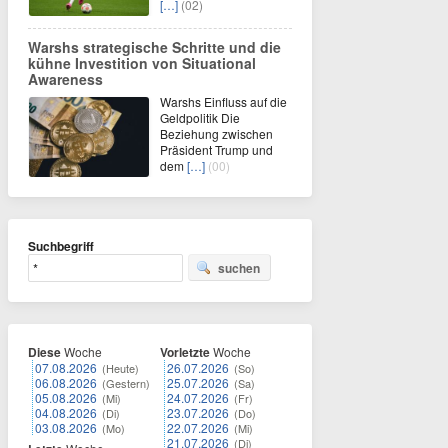
[…]
(02)
Warshs strategische Schritte und die
kühne Investition von Situational
Awareness
Warshs Einfluss auf die
Geldpolitik Die
Beziehung zwischen
Präsident Trump und
dem
[…]
(00)
Suchbegriff
suchen
Diese
Woche
Vorletzte
Woche
07.08.2026
26.07.2026
(Heute)
(So)
06.08.2026
25.07.2026
(Gestern)
(Sa)
05.08.2026
24.07.2026
(Mi)
(Fr)
04.08.2026
23.07.2026
(Di)
(Do)
03.08.2026
22.07.2026
(Mo)
(Mi)
21.07.2026
(Di)