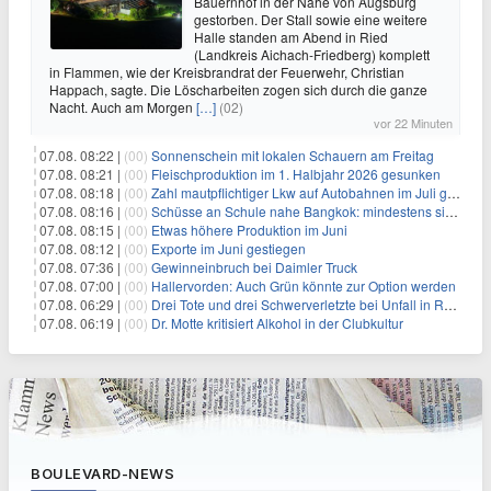
Bauernhof in der Nähe von Augsburg
gestorben. Der Stall sowie eine weitere
Halle standen am Abend in Ried
(Landkreis Aichach-Friedberg) komplett
in Flammen, wie der Kreisbrandrat der Feuerwehr, Christian
Happach, sagte. Die Löscharbeiten zogen sich durch die ganze
Nacht. Auch am Morgen
[…]
(02)
vor 22 Minuten
07.08. 08:22 |
(00)
Sonnenschein mit lokalen Schauern am Freitag
07.08. 08:21 |
(00)
Fleischproduktion im 1. Halbjahr 2026 gesunken
07.08. 08:18 |
(00)
Zahl mautpflichtiger Lkw auf Autobahnen im Juli gestiegen
07.08. 08:16 |
(00)
Schüsse an Schule nahe Bangkok: mindestens sieben Tote
07.08. 08:15 |
(00)
Etwas höhere Produktion im Juni
07.08. 08:12 |
(00)
Exporte im Juni gestiegen
07.08. 07:36 |
(00)
Gewinneinbruch bei Daimler Truck
07.08. 07:00 |
(00)
Hallervorden: Auch Grün könnte zur Option werden
07.08. 06:29 |
(00)
Drei Tote und drei Schwerverletzte bei Unfall in Rheinland-Pfalz
07.08. 06:19 |
(00)
Dr. Motte kritisiert Alkohol in der Clubkultur
BOULEVARD-NEWS