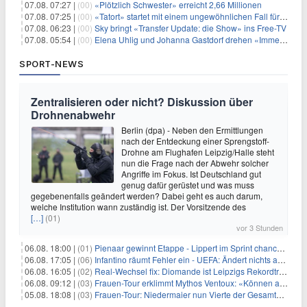
07.08. 07:27 |
(00)
«Plötzlich Schwester» erreicht 2,66 Millionen
07.08. 07:25 |
(00)
«Tatort» startet mit einem ungewöhnlichen Fall für Charlotte Lindholm
07.08. 06:23 |
(00)
Sky bringt «Transfer Update: die Show» ins Free-TV
07.08. 05:54 |
(00)
Elena Uhlig und Johanna Gastdorf drehen «Immer fehlt was»
SPORT-NEWS
Zentralisieren oder nicht? Diskussion über
Drohnenabwehr
Berlin (dpa) - Neben den Ermittlungen
nach der Entdeckung einer Sprengstoff-
Drohne am Flughafen Leipzig/Halle steht
nun die Frage nach der Abwehr solcher
Angriffe im Fokus. Ist Deutschland gut
genug dafür gerüstet und was muss
gegebenenfalls geändert werden? Dabei geht es auch darum,
welche Institution wann zuständig ist. Der Vorsitzende des
[…]
(01)
vor 3 Stunden
06.08. 18:00 |
(01)
Pienaar gewinnt Etappe - Lippert im Sprint chancenlos
06.08. 17:05 |
(06)
Infantino räumt Fehler ein - UEFA: Ändert nichts an Boykott
06.08. 16:05 |
(02)
Real-Wechsel fix: Diomande ist Leipzigs Rekordtransfer
06.08. 09:12 |
(03)
Frauen-Tour erklimmt Mythos Ventoux: «Können alles schaffen»
05.08. 18:08 |
(03)
Frauen-Tour: Niedermaier nun Vierte der Gesamtwertung