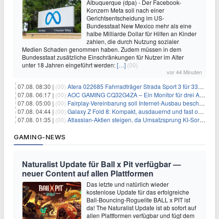
Albuquerque (dpa) - Der Facebook-
Konzern Meta soll nach einer
Gerichtsentscheidung im US-
Bundesstaat New Mexico mehr als eine
halbe Milliarde Dollar für Hilfen an Kinder
zahlen, die durch Nutzung sozialer
Medien Schaden genommen haben. Zudem müssen in dem
Bundesstaat zusätzliche Einschränkungen für Nutzer im Alter
unter 18 Jahren eingeführt werden:
[…]
(00)
vor 44 Minuten
07.08. 08:30 |
(00)
Atera 022685 Fahrradträger Strada Sport 3 für 337,48€
07.08. 06:17 |
(00)
AOC GAMING CQ32G4ZA – Ein Monitor für drei Arten von Spielen
07.08. 05:00 |
(00)
Fairplay-Vereinbarung soll Internet-Ausbau beschleunigen
07.08. 04:44 |
(00)
Galaxy Z Fold 8: Kompakt, ausdauernd und fast ohne Falte
07.08. 01:35 |
(00)
Atlassian-Aktien steigen, da Umsatzsprung KI-Sorgen dämpft
GAMING-NEWS
Naturalist Update für Ball x Pit verfügbar —
neuer Content auf allen Plattformen
Das letzte und natürlich wieder
kostenlose Update für das erfolgreiche
Ball-Bouncing-Roguelite BALL x PIT ist
da! The Naturalist Update ist ab sofort auf
allen Plattformen verfügbar und fügt dem