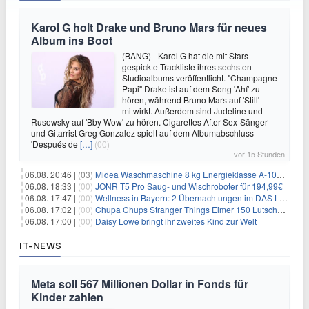
Karol G holt Drake und Bruno Mars für neues
Album ins Boot
(BANG) - Karol G hat die mit Stars
gespickte Trackliste ihres sechsten
Studioalbums veröffentlicht. "Champagne
Papi" Drake ist auf dem Song 'Ahí' zu
hören, während Bruno Mars auf 'Still'
mitwirkt. Außerdem sind Judeline und
Rusowsky auf 'Bby Wow' zu hören. Cigarettes After Sex-Sänger
und Gitarrist Greg Gonzalez spielt auf dem Albumabschluss
'Después de
[…]
(00)
vor 15 Stunden
06.08. 20:46 |
(03)
Midea Waschmaschine 8 kg Energieklasse A-10% 1400 U/Min für 289,97€
06.08. 18:33 |
(00)
JONR T5 Pro Saug- und Wischroboter für 194,99€
06.08. 17:47 |
(00)
Wellness in Bayern: 2 Übernachtungen im DAS LUDWIG Sports Resort inkl. HP + Wellness ab 174€ p.P.
06.08. 17:02 |
(00)
Chupa Chups Stranger Things Eimer 150 Lutscher für 21,95€
06.08. 17:00 |
(00)
Daisy Lowe bringt ihr zweites Kind zur Welt
IT-NEWS
Meta soll 567 Millionen Dollar in Fonds für
Kinder zahlen