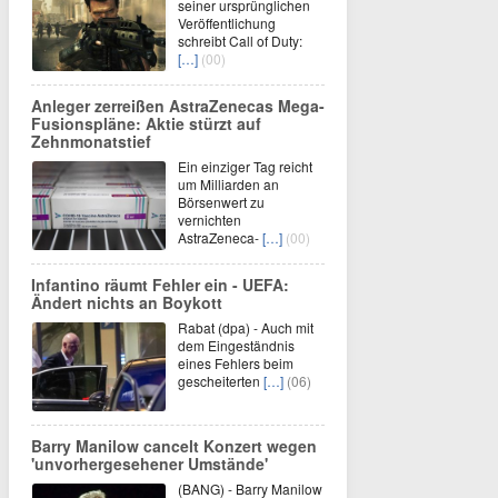
seiner ursprünglichen
Veröffentlichung
schreibt Call of Duty:
[…]
(00)
Anleger zerreißen AstraZenecas Mega-
Fusionspläne: Aktie stürzt auf
Zehnmonatstief
Ein einziger Tag reicht
um Milliarden an
Börsenwert zu
vernichten
AstraZeneca-
[…]
(00)
Infantino räumt Fehler ein - UEFA:
Ändert nichts an Boykott
Rabat (dpa) - Auch mit
dem Eingeständnis
eines Fehlers beim
gescheiterten
[…]
(06)
Barry Manilow cancelt Konzert wegen
'unvorhergesehener Umstände'
(BANG) - Barry Manilow