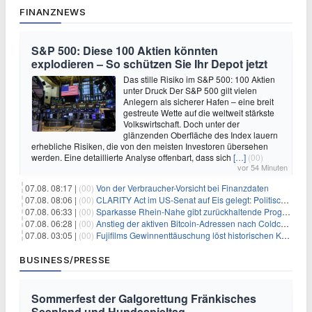
FINANZNEWS
S&P 500: Diese 100 Aktien könnten
explodieren – So schützen Sie Ihr Depot jetzt
Das stille Risiko im S&P 500: 100 Aktien
unter Druck Der S&P 500 gilt vielen
Anlegern als sicherer Hafen – eine breit
gestreute Wette auf die weltweit stärkste
Volkswirtschaft. Doch unter der
glänzenden Oberfläche des Index lauern
erhebliche Risiken, die von den meisten Investoren übersehen
werden. Eine detaillierte Analyse offenbart, dass sich
[…]
(00)
vor 54 Minuten
07.08. 08:17 |
(00)
Von der Verbraucher-Vorsicht bei Finanzdaten
07.08. 08:06 |
(00)
CLARITY Act im US-Senat auf Eis gelegt: Politische Differenzen verzögern Krypto-Gesetzgebung bis September
07.08. 06:33 |
(00)
Sparkasse Rhein-Nahe gibt zurückhaltende Prognose
07.08. 06:28 |
(00)
Anstieg der aktiven Bitcoin-Adressen nach Coldcard-Panik
07.08. 03:05 |
(00)
Fujifilms Gewinnenttäuschung löst historischen Kursrückgang aus
BUSINESS/PRESSE
Sommerfest der Galgorettung Fränkisches
Seenland und Hundespieltag