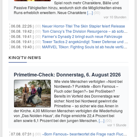
Spiel noch mehr Charaktere, Bälle und
Passive Fähigkeiten hinzu, wodurch sich die Möglichkeiten eines
Runs erheblich erweitern. Neue Charaktere
[…]
(00)
vor 10 Stunden
06.08. 22:26 |
(00)
Neuer Horror‑Titel The Skin Stapler feiert Release
06.08. 19:42 |
(00)
Tom Clancy’s The Division Resurgence – ab sofort für euch verfügbar
06.08. 19:41 |
(00)
Farmer’s Dynasty 2 bringt euch neue Fahrzeuge
06.08. 19:41 |
(00)
Tower Tactics 2 angekündigt: Tower Defense und Deckbuilding Kombo kehrt zurück
06.08. 19:40 |
(00)
MARVEL Tōkon: Fighting Souls ist ab heute verfügbar
KINO/TV-NEWS
Primetime-Check: Donnerstag, 6. August 2026
Wie viele Menschen verfolgten «Nord bei
Nordwest»? Punktete «Born Famous –
Fluch oder Segen?» bei ProSieben?
Bereits im Vorfeld des Donnerstags war
sicher: Nord bei Nordwest gewinnt die
Primetime – so sicher wie das Amen in
der Kirche. 4,00 Millionen Menschen verfolgten die Wiederholung
von „Das Nolden-Haus“, die Folge erreichte 22,4 Prozent bei
allen sowie 6,1 Prozent bei den jungen Menschen.
[…]
(00)
vor 1 Stunde
07.08. 07:31 |
(00)
«Born Famous» beantwortet die Frage nach Fluch oder Segen