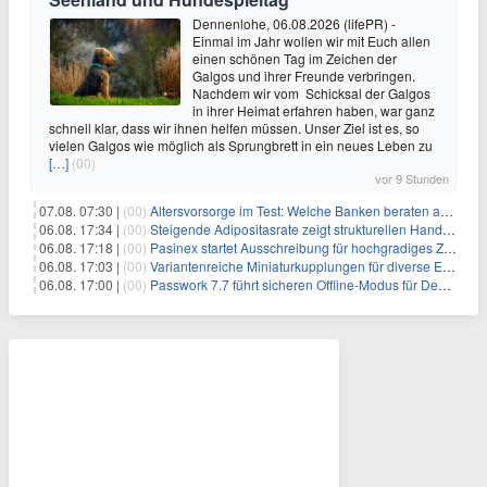
Dennenlohe, 06.08.2026 (lifePR) -
Einmal im Jahr wollen wir mit Euch allen
einen schönen Tag im Zeichen der
Galgos und ihrer Freunde verbringen.
Nachdem wir vom Schicksal der Galgos
in ihrer Heimat erfahren haben, war ganz
schnell klar, dass wir ihnen helfen müssen. Unser Ziel ist es, so
vielen Galgos wie möglich als Sprungbrett in ein neues Leben zu
[…]
(00)
vor 9 Stunden
07.08. 07:30 |
(00)
Altersvorsorge im Test: Welche Banken beraten am besten?
06.08. 17:34 |
(00)
Steigende Adipositasrate zeigt strukturellen Handlungsbedarf bei der Ernährung schulpflichtiger Kinder
06.08. 17:18 |
(00)
Pasinex startet Ausschreibung für hochgradiges Zinksulfidkonzentrat mit Germanium- und Silbergehalten und stellt ein Betriebsupdate bereit
06.08. 17:03 |
(00)
Variantenreiche Miniaturkupplungen für diverse Einsatzbereiche
06.08. 17:00 |
(00)
Passwork 7.7 führt sicheren Offline-Modus für Desktop- und Mobile-Apps ein