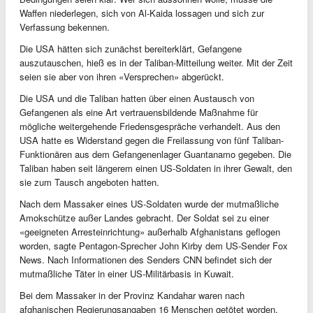
Waffen niederlegen, sich von Al-Kaida lossagen und sich zur
Verfassung bekennen.
Die USA hätten sich zunächst bereiterklärt, Gefangene
auszutauschen, hieß es in der Taliban-Mitteilung weiter. Mit der Zeit
seien sie aber von ihren «Versprechen» abgerückt.
Die USA und die Taliban hatten über einen Austausch von
Gefangenen als eine Art vertrauensbildende Maßnahme für
mögliche weitergehende Friedensgespräche verhandelt. Aus den
USA hatte es Widerstand gegen die Freilassung von fünf Taliban-
Funktionären aus dem Gefangenenlager Guantanamo gegeben. Die
Taliban haben seit längerem einen US-Soldaten in ihrer Gewalt, den
sie zum Tausch angeboten hatten.
Nach dem Massaker eines US-Soldaten wurde der mutmaßliche
Amokschütze außer Landes gebracht. Der Soldat sei zu einer
«geeigneten Arresteinrichtung» außerhalb Afghanistans geflogen
worden, sagte Pentagon-Sprecher John Kirby dem US-Sender Fox
News. Nach Informationen des Senders CNN befindet sich der
mutmaßliche Täter in einer US-Militärbasis in Kuwait.
Bei dem Massaker in der Provinz Kandahar waren nach
afghanischen Regierungsangaben 16 Menschen getötet worden,