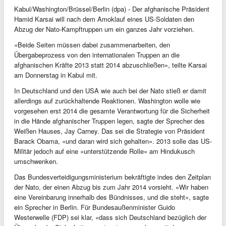
Kabul/Washington/Brüssel/Berlin (dpa) - Der afghanische Präsident
Hamid Karsai will nach dem Amoklauf eines US-Soldaten den
Abzug der Nato-Kampftruppen um ein ganzes Jahr vorziehen.
«Beide Seiten müssen dabei zusammenarbeiten, den
Übergabeprozess von den internationalen Truppen an die
afghanischen Kräfte 2013 statt 2014 abzuschließen», teilte Karsai
am Donnerstag in Kabul mit.
In Deutschland und den USA wie auch bei der Nato stieß er damit
allerdings auf zurückhaltende Reaktionen. Washington wolle wie
vorgesehen erst 2014 die gesamte Verantwortung für die Sicherheit
in die Hände afghanischer Truppen legen, sagte der Sprecher des
Weißen Hauses, Jay Carney. Das sei die Strategie von Präsident
Barack Obama, «und daran wird sich gehalten». 2013 solle das US-
Militär jedoch auf eine «unterstützende Rolle» am Hindukusch
umschwenken.
Das Bundesverteidigungsministerium bekräftigte indes den Zeitplan
der Nato, der einen Abzug bis zum Jahr 2014 vorsieht. «Wir haben
eine Vereinbarung innerhalb des Bündnisses, und die steht», sagte
ein Sprecher in Berlin. Für Bundesaußenminister Guido
Westerwelle (FDP) sei klar, «dass sich Deutschland bezüglich der