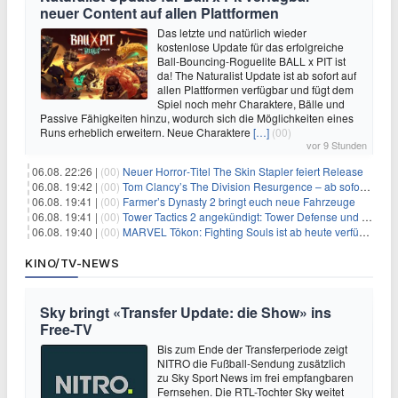
neuer Content auf allen Plattformen
Das letzte und natürlich wieder
kostenlose Update für das erfolgreiche
Ball-Bouncing-Roguelite BALL x PIT ist
da! The Naturalist Update ist ab sofort auf
allen Plattformen verfügbar und fügt dem
Spiel noch mehr Charaktere, Bälle und
Passive Fähigkeiten hinzu, wodurch sich die Möglichkeiten eines
Runs erheblich erweitern. Neue Charaktere
[…]
(00)
vor 9 Stunden
06.08. 22:26 |
(00)
Neuer Horror‑Titel The Skin Stapler feiert Release
06.08. 19:42 |
(00)
Tom Clancy’s The Division Resurgence – ab sofort für euch verfügbar
06.08. 19:41 |
(00)
Farmer’s Dynasty 2 bringt euch neue Fahrzeuge
06.08. 19:41 |
(00)
Tower Tactics 2 angekündigt: Tower Defense und Deckbuilding Kombo kehrt zurück
06.08. 19:40 |
(00)
MARVEL Tōkon: Fighting Souls ist ab heute verfügbar
KINO/TV-NEWS
Sky bringt «Transfer Update: die Show» ins
Free-TV
Bis zum Ende der Transferperiode zeigt
NITRO die Fußball-Sendung zusätzlich
zu Sky Sport News im frei empfangbaren
Fernsehen. Die RTL-Tochter Sky weitet