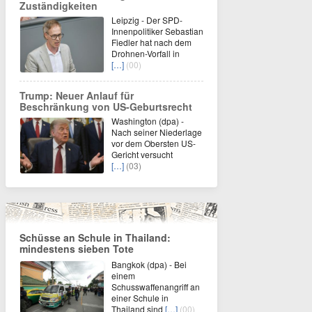
Zuständigkeiten
Leipzig - Der SPD-
Innenpolitiker Sebastian
Fiedler hat nach dem
Drohnen-Vorfall in
[…]
(00)
Trump: Neuer Anlauf für
Beschränkung von US-Geburtsrecht
Washington (dpa) -
Nach seiner Niederlage
vor dem Obersten US-
Gericht versucht
[…]
(03)
Schüsse an Schule in Thailand:
mindestens sieben Tote
Bangkok (dpa) - Bei
einem
Schusswaffenangriff an
einer Schule in
Thailand sind
[…]
(00)