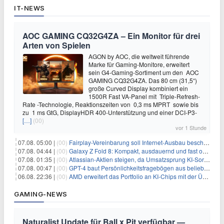
IT-NEWS
AOC GAMING CQ32G4ZA – Ein Monitor für drei
Arten von Spielen
AGON by AOC, die weltweit führende
Marke für Gaming-Monitore, erweitert
sein G4-Gaming-Sortiment um den AOC
GAMING CQ32G4ZA. Das 80 cm (31,5“)
große Curved Display kombiniert ein
1500R Fast VA-Panel mit Triple-Refresh-
Rate -Technologie, Reaktionszeiten von 0,3 ms MPRT sowie bis
zu 1 ms GtG, DisplayHDR 400-Unterstützung und einer DCI-P3-
[…]
(00)
vor 1 Stunde
07.08. 05:00 |
(00)
Fairplay-Vereinbarung soll Internet-Ausbau beschleunigen
07.08. 04:44 |
(00)
Galaxy Z Fold 8: Kompakt, ausdauernd und fast ohne Falte
07.08. 01:35 |
(00)
Atlassian-Aktien steigen, da Umsatzsprung KI-Sorgen dämpft
07.08. 00:47 |
(00)
GPT-4 baut Persönlichkeitsfragebögen aus beliebigen Texten und sagt Antworten voraus
06.08. 22:36 |
(00)
AMD erweitert das Portfolio an KI-Chips mit der Übernahme von Taalas
GAMING-NEWS
Naturalist Update für Ball x Pit verfügbar —