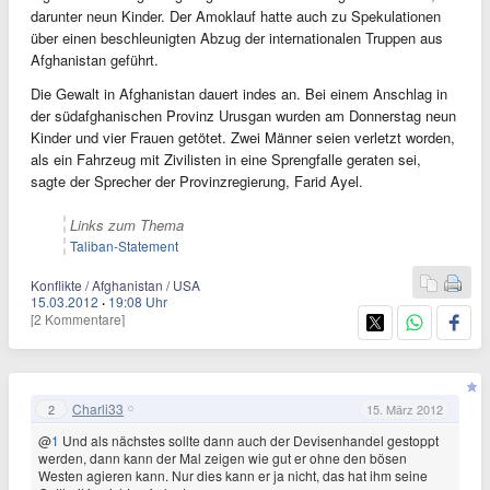
darunter neun Kinder. Der Amoklauf hatte auch zu Spekulationen
über einen beschleunigten Abzug der internationalen Truppen aus
Afghanistan geführt.
Die Gewalt in Afghanistan dauert indes an. Bei einem Anschlag in
der südafghanischen Provinz Urusgan wurden am Donnerstag neun
Kinder und vier Frauen getötet. Zwei Männer seien verletzt worden,
als ein Fahrzeug mit Zivilisten in eine Sprengfalle geraten sei,
sagte der Sprecher der Provinzregierung, Farid Ayel.
Links zum Thema
Taliban-Statement
Konflikte / Afghanistan / USA
15.03.2012
·
19:08 Uhr
[2 Kommentare]
Charli33
2
15. März 2012
@
1
Und als nächstes sollte dann auch der Devisenhandel gestoppt
werden, dann kann der Mal zeigen wie gut er ohne den bösen
Westen agieren kann. Nur dies kann er ja nicht, das hat ihm seine