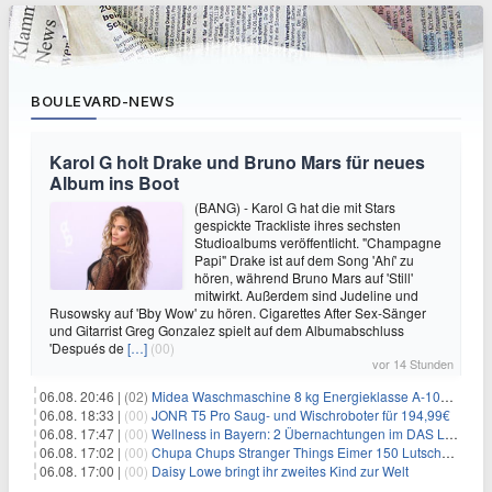
BOULEVARD-NEWS
Karol G holt Drake und Bruno Mars für neues
Album ins Boot
(BANG) - Karol G hat die mit Stars
gespickte Trackliste ihres sechsten
Studioalbums veröffentlicht. "Champagne
Papi" Drake ist auf dem Song 'Ahí' zu
hören, während Bruno Mars auf 'Still'
mitwirkt. Außerdem sind Judeline und
Rusowsky auf 'Bby Wow' zu hören. Cigarettes After Sex-Sänger
und Gitarrist Greg Gonzalez spielt auf dem Albumabschluss
'Después de
[…]
(00)
vor 14 Stunden
06.08. 20:46 |
(02)
Midea Waschmaschine 8 kg Energieklasse A-10% 1400 U/Min für 289,97€
06.08. 18:33 |
(00)
JONR T5 Pro Saug- und Wischroboter für 194,99€
06.08. 17:47 |
(00)
Wellness in Bayern: 2 Übernachtungen im DAS LUDWIG Sports Resort inkl. HP + Wellness ab 174€ p.P.
06.08. 17:02 |
(00)
Chupa Chups Stranger Things Eimer 150 Lutscher für 21,95€
06.08. 17:00 |
(00)
Daisy Lowe bringt ihr zweites Kind zur Welt