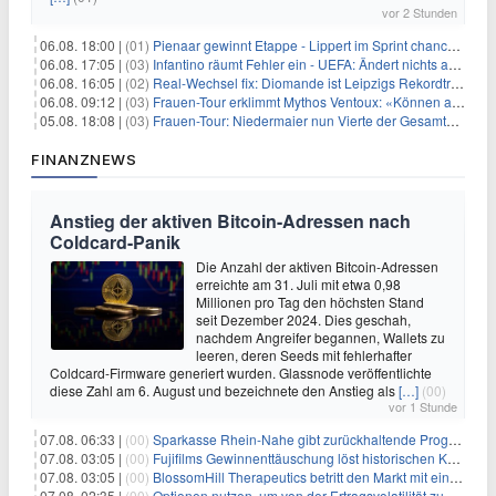
vor 2 Stunden
06.08. 18:00 |
(01)
Pienaar gewinnt Etappe - Lippert im Sprint chancenlos
06.08. 17:05 |
(03)
Infantino räumt Fehler ein - UEFA: Ändert nichts an Boykott
06.08. 16:05 |
(02)
Real-Wechsel fix: Diomande ist Leipzigs Rekordtransfer
06.08. 09:12 |
(03)
Frauen-Tour erklimmt Mythos Ventoux: «Können alles schaffen»
05.08. 18:08 |
(03)
Frauen-Tour: Niedermaier nun Vierte der Gesamtwertung
FINANZNEWS
Anstieg der aktiven Bitcoin-Adressen nach
Coldcard-Panik
Die Anzahl der aktiven Bitcoin-Adressen
erreichte am 31. Juli mit etwa 0,98
Millionen pro Tag den höchsten Stand
seit Dezember 2024. Dies geschah,
nachdem Angreifer begannen, Wallets zu
leeren, deren Seeds mit fehlerhafter
Coldcard-Firmware generiert wurden. Glassnode veröffentlichte
diese Zahl am 6. August und bezeichnete den Anstieg als
[…]
(00)
vor 1 Stunde
07.08. 06:33 |
(00)
Sparkasse Rhein-Nahe gibt zurückhaltende Prognose
07.08. 03:05 |
(00)
Fujifilms Gewinnenttäuschung löst historischen Kursrückgang aus
07.08. 03:05 |
(00)
BlossomHill Therapeutics betritt den Markt mit einem IPO-Boost von 150 Millionen Dollar
07.08. 02:35 |
(00)
Optionen nutzen, um von der Ertragsvolatilität zu profitieren