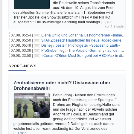
die Reichweite seines Transferformats
aus: Ab dem 10. August bis zum Ende
des aktuellen Sommer-Transferfensters am 1. September wird
Transfer Update: die Show zusätzlich im Free-TV bei NITRO
ausgestrahlt. Die 35-minütige Sendung läuft montags
[…]
(00)
vor 1 Stunde
07.08. 05:54 |
(00)
Elena Uhlig und Johanna Gastdorf drehen «Immer fehlt was»
07.08. 05:50 |
(00)
STARZ besetzt Hauptrollen für neue Rodeo-Serie
07.08. 05:48 |
(00)
Disney+ bestellt Pilotfolge zu «Spaceship Earth»
07.08. 03:36 |
(00)
ProSieben legt «The Voice of Germany» auf den Samstag
06.08. 23:58 |
(00)
«Conan O'Brien Must Go» geht bei HBO Max in die dritte Runde
SPORT-NEWS
Zentralisieren oder nicht? Diskussion über
Drohnenabwehr
Berlin (dpa) - Neben den Ermittlungen
nach der Entdeckung einer Sprengstoff-
Drohne am Flughafen Leipzig/Halle steht
nun die Frage nach der Abwehr solcher
Angriffe im Fokus. Ist Deutschland gut
genug dafür gerüstet und was muss
gegebenenfalls geändert werden? Dabei geht es auch darum,
welche Institution wann zuständig ist. Der Vorsitzende des
[…]
(01)