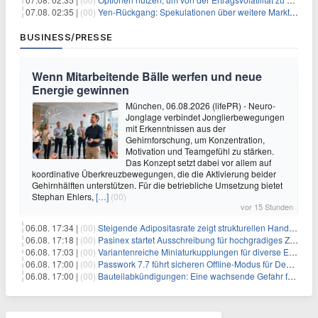
07.08. 02:35 |
(00)
Yen-Rückgang: Spekulationen über weitere Marktinterventionen nehmen zu
BUSINESS/PRESSE
Wenn Mitarbeitende Bälle werfen und neue
Energie gewinnen
München, 06.08.2026 (lifePR) - Neuro-
Jonglage verbindet Jonglierbewegungen
mit Erkenntnissen aus der
Gehirnforschung, um Konzentration,
Motivation und Teamgefühl zu stärken.
Das Konzept setzt dabei vor allem auf
koordinative Überkreuzbewegungen, die die Aktivierung beider
Gehirnhälften unterstützen. Für die betriebliche Umsetzung bietet
Stephan Ehlers,
[…]
(00)
vor 15 Stunden
06.08. 17:34 |
(00)
Steigende Adipositasrate zeigt strukturellen Handlungsbedarf bei der Ernährung schulpflichtiger Kinder
06.08. 17:18 |
(00)
Pasinex startet Ausschreibung für hochgradiges Zinksulfidkonzentrat mit Germanium- und Silbergehalten und stellt ein Betriebsupdate bereit
06.08. 17:03 |
(00)
Variantenreiche Miniaturkupplungen für diverse Einsatzbereiche
06.08. 17:00 |
(00)
Passwork 7.7 führt sicheren Offline-Modus für Desktop- und Mobile-Apps ein
06.08. 17:00 |
(00)
Bauteilabkündigungen: Eine wachsende Gefahr für industrielle Elektroniksysteme