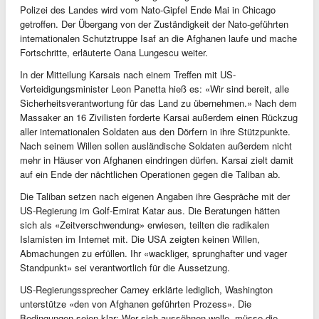
Polizei des Landes wird vom Nato-Gipfel Ende Mai in Chicago
getroffen. Der Übergang von der Zuständigkeit der Nato-geführten
internationalen Schutztruppe Isaf an die Afghanen laufe und mache
Fortschritte, erläuterte Oana Lungescu weiter.
In der Mitteilung Karsais nach einem Treffen mit US-
Verteidigungsminister Leon Panetta hieß es: «Wir sind bereit, alle
Sicherheitsverantwortung für das Land zu übernehmen.» Nach dem
Massaker an 16 Zivilisten forderte Karsai außerdem einen Rückzug
aller internationalen Soldaten aus den Dörfern in ihre Stützpunkte.
Nach seinem Willen sollen ausländische Soldaten außerdem nicht
mehr in Häuser von Afghanen eindringen dürfen. Karsai zielt damit
auf ein Ende der nächtlichen Operationen gegen die Taliban ab.
Die Taliban setzen nach eigenen Angaben ihre Gespräche mit der
US-Regierung im Golf-Emirat Katar aus. Die Beratungen hätten
sich als «Zeitverschwendung» erwiesen, teilten die radikalen
Islamisten im Internet mit. Die USA zeigten keinen Willen,
Abmachungen zu erfüllen. Ihr «wackliger, sprunghafter und vager
Standpunkt» sei verantwortlich für die Aussetzung.
US-Regierungssprecher Carney erklärte lediglich, Washington
unterstütze «den von Afghanen geführten Prozess». Die
Bedingungen seien klar: Wer sich aussöhnen wolle, müsse die