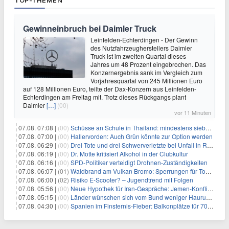
TOP-THEMEN
Gewinneinbruch bei Daimler Truck
Leinfelden-Echterdingen - Der Gewinn
des Nutzfahrzeugherstellers Daimler
Truck ist im zweiten Quartal dieses
Jahres um 48 Prozent eingebrochen. Das
Konzernergebnis sank im Vergleich zum
Vorjahresquartal von 245 Millionen Euro
auf 128 Millionen Euro, teilte der Dax-Konzern aus Leinfelden-
Echterdingen am Freitag mit. Trotz dieses Rückgangs plant
Daimler
[…]
(00)
vor 11 Minuten
07.08. 07:08 |
(00)
Schüsse an Schule in Thailand: mindestens sieben Tote
07.08. 07:00 |
(00)
Hallervorden: Auch Grün könnte zur Option werden
07.08. 06:29 |
(00)
Drei Tote und drei Schwerverletzte bei Unfall in Rheinland-Pfalz
07.08. 06:19 |
(00)
Dr. Motte kritisiert Alkohol in der Clubkultur
07.08. 06:16 |
(00)
SPD-Politiker verteidigt Drohnen-Zuständigkeiten
07.08. 06:07 |
(01)
Waldbrand am Vulkan Bromo: Sperrungen für Touristen
07.08. 06:00 |
(02)
Risiko E-Scooter? – Jugendtrend mit Folgen
07.08. 05:56 |
(00)
Neue Hypothek für Iran-Gespräche: Jemen-Konflikt eskaliert
07.08. 05:15 |
(00)
Länder wünschen sich vom Bund weniger Hauruck-Gesetzgebung
07.08. 04:30 |
(00)
Spanien im Finsternis-Fieber: Balkonplätze für 700 Euro