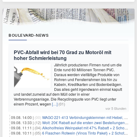
BOULEVARD-NEWS
PVC-Abfall wird bei 70 Grad zu Motoröl mit
hoher Schmierleistung
Jährlich produzieren Firmen rund um die
Erde rund 60 Millionen Tonnen PVC.
Daraus werden vielfältige Produkte von
Rohren und Fensterrahmen bis hin zu
Kabeln, Kreditkarten und Bodenbelägen.
Das alles geht irgendwann einmal kaputt
und landet zumeist auf dem Müll oder in einer
Verbrennungsanlage. Die Recyclingquote von PVC liegt unter
einem Prozent, wegen
[…]
(01)
vor 5 Stunden
09.08. 14:00 |
(00)
WAGO 221-413 Verbindungsklemmen mit Hebel, 50 Stück für 14,99€
09.08. 13:33 |
(12)
Wolt: 20€ Rabatt auf die ersten zwei Bestellungen für Neukunden
09.08. 11:11 |
(04)
Alkoholfreies Weinpaket mit 47% Rabatt + 2 Schott Zwiesel Gläser GRATIS für 29,99€
09.08. 10:11 |
(05)
6 Flaschen Rotwein (Vinos Tinto Paket) + 2 Schott Zwiesel Gläser für 25,99€ inkl. Versand