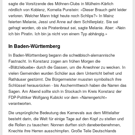
sagte die Vorsitzende des Möhnen-Clubs in Mülheim-Kärlich
nördlich von Koblenz, Kornelia Punstein: «Dieser Brauch geht leider
verloren. Welcher Mann trägt heute noch Schlips?» In Mainz
feierten Melanie, Jessi und Anne auf dem Schillerplatz. Sie sei
gefragt worden, ob sie Piratenbraut sei, sagte Melanie. Aber: «Nein
ich bin Piratin. Ich bin ja nicht von einem Typ abhängig.»
In Baden-Württemberg
In Baden-Württemberg begann die schwäbisch-alemannische
Fastnacht. In Konstanz zogen am frühen Morgen die
«Blätzlebuebe» durch die Gassen, um die Anwohner zu wecken. In
vielen Gemeinden wurden Schüler aus dem Unterricht befreit und
Rathäuser gestürmt. Die Bürgermeister mussten symbolisch ihre
Schlüssel herausrücken - bis Aschermittwoch haben die Narren das
Sagen. Am Abend sollte sich in Stockach im Kreis Konstanz der
FDP-Politiker Wolfgang Kubicki vor dem «Narrengericht»
verantworten.
Die ursprüngliche Bedeutung des Karnevals aus dem Mittelalter
besteht darin, die Welt für einige Tage auf den Kopf zu stellen und
die Rollen zu tauschen: Nonnen durften sich danebenbenehmen,
Knechte ihre Herren ausschimpfen. Große Teile Deutschlands