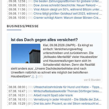
09.08. 12:58 |
(00)
Die besten Zahlungsplattformen für globale Unternehmen im Jahr 2026
09.08. 12:00 |
(00)
Dow Jones schreibt Geschichte: Neuer Rekord – und Amazon knackt die nächste Billionen-Marke
09.08. 11:56 |
(00)
Viral Altcoin steigt um 50%, während Bitcoin unter $65.000 fällt
09.08. 11:00 |
(00)
China tätigt größten Goldkauf seit 2023, während Goldpreis um 8% steigt
09.08. 10:00 |
(00)
Cramer schlägt Alarm: Warum dieser Börsen-Crash die beste Einstiegschance seit Monaten ist
BUSINESS/PRESSE
Ist das Dach gegen alles versichert?
Kiel, 09.08.2026 (lifePR) - Es klingt so
einfach: Versicherungsvertrag
unterschreiben und zurücklehnen. Die
„Vollkasko-Mentalität“ vieler Hausbesitzer
und Hausverwaltungen kann sich im
Schadensfall rächen. Denn die Realität
sieht anders aus: „Unsere Dachdeckerbetriebe sind nach
Unwettern natürlich so schnell wie möglich bei betroffenen
Hausbesitzern“,
[…]
(00)
vor 6 Stunden
08.08. 08:00 |
(00)
Ultraschallzahnbürste für Hund und Katze – Tipps zur erfolgreichen Eingewöhnung
07.08. 16:47 |
(00)
Wirtschaftsstaatssekretär Thomas Dörflinger besucht Handwerksbetrieb im Kammerbezirk Freiburg
07.08. 16:31 |
(00)
Arbeit macht Spaß oder krank
07.08. 16:10 |
(00)
Vernetzung in jeder Hinsicht – Die Städte der Zukunft sind grün-blau
07.08. 15:29 |
(01)
Drei bis zehn Prozent, so viel Strom verbraucht ein Aufzug im Gebäude