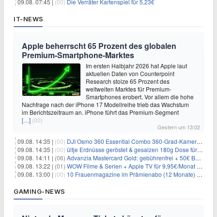
09.08. 07:45 |
(00)
Die Verräter Kartenspiel für 5,23€
IT-NEWS
Apple beherrscht 65 Prozent des globalen
Premium-Smartphone-Marktes
Im ersten Halbjahr 2026 hat Apple laut
aktuellen Daten von Counterpoint
Research stolze 65 Prozent des
weltweiten Marktes für Premium-
Smartphones erobert. Vor allem die hohe
Nachfrage nach der iPhone 17 Modellreihe trieb das Wachstum
im Berichtszeitraum an. iPhone führt das Premium-Segment
[…]
(00)
Gestern um 13:02
09.08. 14:35 |
(00)
DJI Osmo 360 Essential Combo 360-Grad-Kamera für 375€
09.08. 14:35 |
(00)
ültje Erdnüsse geröstet & gesalzen 180g Dose für 1,52€ im Spar-Abo
09.08. 14:11 |
(06)
Advanzia Mastercard Gold: gebührenfrei + 50€ Bonus* + gratis Reiseversicherung
09.08. 13:22 |
(01)
WOW Filme & Serien + Apple TV für 9,95€/Monat // Alles von WOW (Filme, Serien, Live-Sport) für 34,97€/Monat
09.08. 13:00 |
(00)
10 Frauenmagazine im Prämienabo (12 Monate) mit Prämien bis zu 225€
GAMING-NEWS