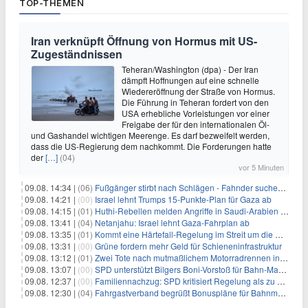
TOP-THEMEN
Iran verknüpft Öffnung von Hormus mit US-
Zugeständnissen
Teheran/Washington (dpa) - Der Iran
dämpft Hoffnungen auf eine schnelle
Wiedereröffnung der Straße von Hormus.
Die Führung in Teheran fordert von den
USA erhebliche Vorleistungen vor einer
Freigabe der für den internationalen Öl-
und Gashandel wichtigen Meerenge. Es darf bezweifelt werden,
dass die US-Regierung dem nachkommt. Die Forderungen hatte
der
[…]
(04)
vor 5 Minuten
09.08. 14:34 |
(06)
Fußgänger stirbt nach Schlägen - Fahnder suchen Autofahrer
09.08. 14:21 |
(00)
Israel lehnt Trumps 15-Punkte-Plan für Gaza ab
09.08. 14:15 |
(01)
Huthi-Rebellen melden Angriffe in Saudi-Arabien und im Jemen
09.08. 13:41 |
(04)
Netanjahu: Israel lehnt Gaza-Fahrplan ab
09.08. 13:35 |
(01)
Kommt eine Härtefall-Regelung im Streit um die Rente mit 63?
09.08. 13:31 |
(00)
Grüne fordern mehr Geld für Schieneninfrastruktur
09.08. 13:12 |
(01)
Zwei Tote nach mutmaßlichem Motorradrennen in Köln
09.08. 13:07 |
(00)
SPD unterstützt Bilgers Boni-Vorstoß für Bahn-Manager
09.08. 12:37 |
(00)
Familiennachzug: SPD kritisiert Regelung als zu streng
09.08. 12:30 |
(04)
Fahrgastverband begrüßt Bonuspläne für Bahnmanager