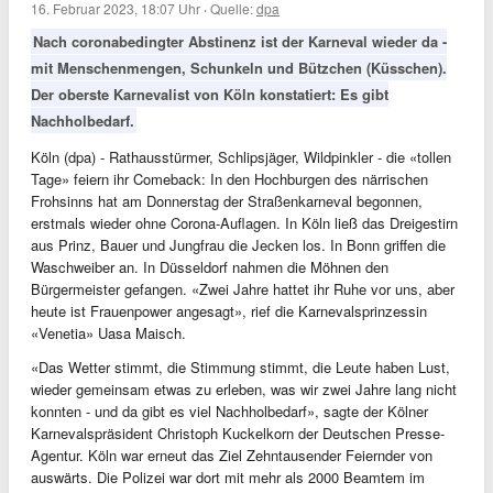
16. Februar 2023, 18:07 Uhr
·
Quelle:
dpa
Nach coronabedingter Abstinenz ist der Karneval wieder da -
mit Menschenmengen, Schunkeln und Bützchen (Küsschen).
Der oberste Karnevalist von Köln konstatiert: Es gibt
Nachholbedarf.
Köln (dpa) - Rathausstürmer, Schlipsjäger, Wildpinkler - die «tollen
Tage» feiern ihr Comeback: In den Hochburgen des närrischen
Frohsinns hat am Donnerstag der Straßenkarneval begonnen,
erstmals wieder ohne Corona-Auflagen. In Köln ließ das Dreigestirn
aus Prinz, Bauer und Jungfrau die Jecken los. In Bonn griffen die
Waschweiber an. In Düsseldorf nahmen die Möhnen den
Bürgermeister gefangen. «Zwei Jahre hattet ihr Ruhe vor uns, aber
heute ist Frauenpower angesagt», rief die Karnevalsprinzessin
«Venetia» Uasa Maisch.
«Das Wetter stimmt, die Stimmung stimmt, die Leute haben Lust,
wieder gemeinsam etwas zu erleben, was wir zwei Jahre lang nicht
konnten - und da gibt es viel Nachholbedarf», sagte der Kölner
Karnevalspräsident Christoph Kuckelkorn der Deutschen Presse-
Agentur. Köln war erneut das Ziel Zehntausender Feiernder von
auswärts. Die Polizei war dort mit mehr als 2000 Beamtem im