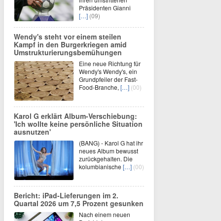
Präsidenten Gianni
[…]
(09)
Wendy's steht vor einem steilen
Kampf in den Burgerkriegen amid
Umstrukturierungsbemühungen
Eine neue Richtung für
Wendy's Wendy's, ein
Grundpfeiler der Fast-
Food-Branche,
[…]
(00)
Karol G erklärt Album-Verschiebung:
'Ich wollte keine persönliche Situation
ausnutzen'
(BANG) - Karol G hat ihr
neues Album bewusst
zurückgehalten. Die
kolumbianische
[…]
(00)
Bericht: iPad-Lieferungen im 2.
Quartal 2026 um 7,5 Prozent gesunken
Nach einem neuen