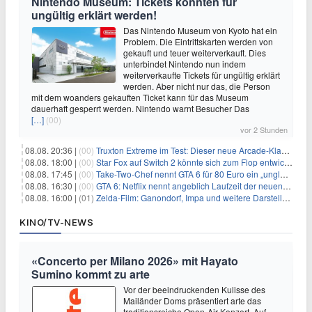
Nintendo Museum: Tickets könnten für
ungültig erklärt werden!
Das Nintendo Museum von Kyoto hat ein
Problem. Die Eintrittskarten werden von
gekauft und teuer weiterverkauft. Dies
unterbindet Nintendo nun indem
weiterverkaufte Tickets für ungültig erklärt
werden. Aber nicht nur das, die Person
mit dem woanders gekauften Ticket kann für das Museum
dauerhaft gesperrt werden. Nintendo warnt Besucher Das
[…]
(00)
vor 2 Stunden
08.08. 20:36 |
(00)
Truxton Extreme im Test: Dieser neue Arcade-Klassiker verzeiht dir gar nichts
08.08. 18:00 |
(00)
Star Fox auf Switch 2 könnte sich zum Flop entwickeln
08.08. 17:45 |
(00)
Take-Two-Chef nennt GTA 6 für 80 Euro ein „unglaubliches Schnäppchen“
08.08. 16:30 |
(00)
GTA 6: Netflix nennt angeblich Laufzeit der neuen Gameplay-Präsentation
08.08. 16:00 |
(01)
Zelda-Film: Ganondorf, Impa und weitere Darsteller sollen feststehen
KINO/TV-NEWS
«Concerto per Milano 2026» mit Hayato
Sumino kommt zu arte
Vor der beeindruckenden Kulisse des
Mailänder Doms präsentiert arte das
traditionsreiche Open-Air-Konzert. Auf