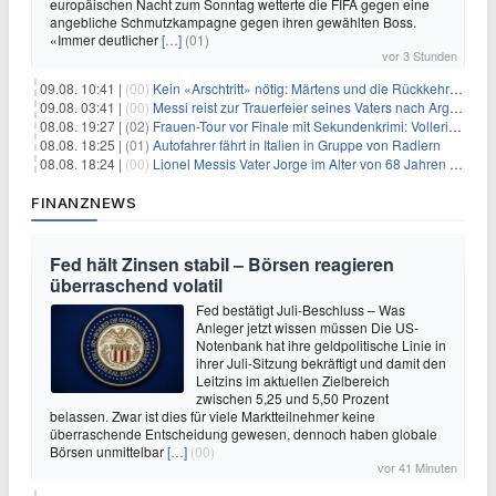
europäischen Nacht zum Sonntag wetterte die FIFA gegen eine
angebliche Schmutzkampagne gegen ihren gewählten Boss.
«Immer deutlicher
[…]
(01)
vor 3 Stunden
09.08. 10:41 |
(00)
Kein «Arschtritt» nötig: Märtens und die Rückkehr nach Paris
09.08. 03:41 |
(00)
Messi reist zur Trauerfeier seines Vaters nach Argentinien
08.08. 19:27 |
(02)
Frauen-Tour vor Finale mit Sekundenkrimi: Vollering in Gelb
08.08. 18:25 |
(01)
Autofahrer fährt in Italien in Gruppe von Radlern
08.08. 18:24 |
(00)
Lionel Messis Vater Jorge im Alter von 68 Jahren gestorben
FINANZNEWS
Fed hält Zinsen stabil – Börsen reagieren
überraschend volatil
Fed bestätigt Juli-Beschluss – Was
Anleger jetzt wissen müssen Die US-
Notenbank hat ihre geldpolitische Linie in
ihrer Juli-Sitzung bekräftigt und damit den
Leitzins im aktuellen Zielbereich
zwischen 5,25 und 5,50 Prozent
belassen. Zwar ist dies für viele Marktteilnehmer keine
überraschende Entscheidung gewesen, dennoch haben globale
Börsen unmittelbar
[…]
(00)
vor 41 Minuten