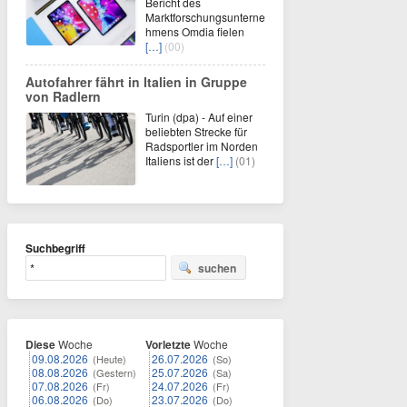
Bericht des
Marktforschungsunterne
hmens Omdia fielen
[…]
(00)
Autofahrer fährt in Italien in Gruppe
von Radlern
Turin (dpa) - Auf einer
beliebten Strecke für
Radsportler im Norden
Italiens ist der
[…]
(01)
Suchbegriff
suchen
Diese
Woche
Vorletzte
Woche
09.08.2026
26.07.2026
(Heute)
(So)
08.08.2026
25.07.2026
(Gestern)
(Sa)
07.08.2026
24.07.2026
(Fr)
(Fr)
06.08.2026
23.07.2026
(Do)
(Do)