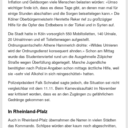
Inflation und Geldsorgen viele Menschen belasten würden: «Umso
wichtiger finde ich, dass es diese Tage gibt, an denen man mal für
einige Stunden abschalten und die Sorgen beiseitelegen kann.» Die
Kölner Oberbürgermeisterin Henriette Reker rief zu großzügiger
Hilfe für die Opfer des Erdbebens in der Türkei und in Syrien auf.
Die Stadt hatte in Köln vorsorglich 550 Mobiltoiletten, 140 Urinale,
20 Urinalrinnen und elf Toilettenwagen aufgestellt.
Ordnungsamtschefin Athene Hammerich drohte: «Wildes Urinieren
wird der Ordnungsdienst konsequent ahnden.» Schon am Mittag
wurde das Studentenviertel rund um die Ausgehmeile Zülpicher
Straße wegen Überfüllung abgeriegelt. Manche Jugendliche
benötigten nach Polizei-Angaben schon mittags ärztliche Hilfe, weil
sie «sehr viel Alkohol in sich reingeschüttet» hatten.
Polizeipräsident Falk Schnabel sagte jedoch, die Situation sei nicht
vergleichbar mit dem 11.11. Beim Karnevalsauftakt im November
war kritisiert worden, dass es an den Zugängen zu gefährlichem
Gedränge gekommen sei.
In Rheinland-Pfalz
Auch in Rheinland-Pfalz übernahmen die Narren in vielen Städten
das Kommando. Schlipse würden aber kaum noch abgeschnitten,