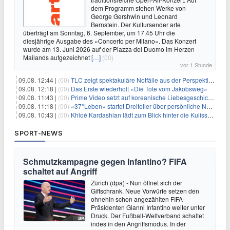
dem Programm stehen Werke von
George Gershwin und Leonard
Bernstein. Der Kultursender arte
überträgt am Sonntag, 6. September, um 17.45 Uhr die
diesjährige Ausgabe des «Concerto per Milano». Das Konzert
wurde am 13. Juni 2026 auf der Piazza del Duomo im Herzen
Mailands aufgezeichnet
[…]
(00)
vor 1 Stunde
09.08. 12:44 |
(00)
TLC zeigt spektakuläre Notfälle aus der Perspektive der Patienten
09.08. 12:18 |
(00)
Das Erste wiederholt «Die Tote vom Jakobsweg»
09.08. 11:43 |
(00)
Prime Video setzt auf koreanische Liebesgeschichte
09.08. 11:18 |
(00)
«37°Leben» startet Dreiteiler über persönliche Neuanfänge
09.08. 10:43 |
(00)
Khloé Kardashian lädt zum Blick hinter die Kulissen ihres Freundeskreises
SPORT-NEWS
Schmutzkampagne gegen Infantino? FIFA
schaltet auf Angriff
Zürich (dpa) - Nun öffnet sich der
Giftschrank. Neue Vorwürfe setzen den
ohnehin schon angezählten FIFA-
Präsidenten Gianni Infantino weiter unter
Druck. Der Fußball-Weltverband schaltet
indes in den Angriffsmodus. In der