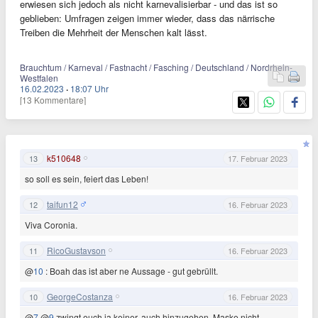
erwiesen sich jedoch als nicht karnevalisierbar - und das ist so
geblieben: Umfragen zeigen immer wieder, dass das närrische
Treiben die Mehrheit der Menschen kalt lässt.
Brauchtum / Karneval / Fastnacht / Fasching / Deutschland / Nordrhein-
Westfalen
16.02.2023
·
18:07 Uhr
[13 Kommentare]
k510648
13
17. Februar 2023
so soll es sein, feiert das Leben!
taifun12
12
16. Februar 2023
Viva Coronia.
RicoGustavson
11
16. Februar 2023
@
10
: Boah das ist aber ne Aussage - gut gebrüllt.
GeorgeCostanza
10
16. Februar 2023
@
7
@
9
zwingt euch ja keiner, auch hinzugehen. Maske nicht