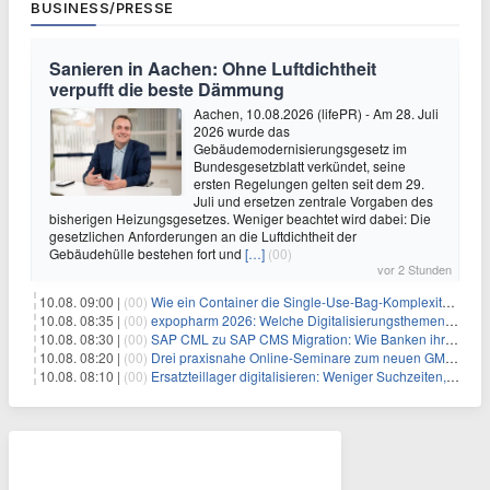
BUSINESS/PRESSE
Sanieren in Aachen: Ohne Luftdichtheit
verpufft die beste Dämmung
Aachen, 10.08.2026 (lifePR) - Am 28. Juli
2026 wurde das
Gebäudemodernisierungsgesetz im
Bundesgesetzblatt verkündet, seine
ersten Regelungen gelten seit dem 29.
Juli und ersetzen zentrale Vorgaben des
bisherigen Heizungsgesetzes. Weniger beachtet wird dabei: Die
gesetzlichen Anforderungen an die Luftdichtheit der
Gebäudehülle bestehen fort und
[…]
(00)
vor 2 Stunden
10.08. 09:00 |
(00)
Wie ein Container die Single-Use-Bag-Komplexität reduziert
10.08. 08:35 |
(00)
expopharm 2026: Welche Digitalisierungsthemen Apotheken betreffen
10.08. 08:30 |
(00)
SAP CML zu SAP CMS Migration: Wie Banken ihr Sicherheitenmanagement für SAP S/4HANA modernisieren und regulatorische Anforderungen erfüllen
10.08. 08:20 |
(00)
Drei praxisnahe Online-Seminare zum neuen GModG Ende August und Anfang September 2026
10.08. 08:10 |
(00)
Ersatzteillager digitalisieren: Weniger Suchzeiten, mehr Produktivität