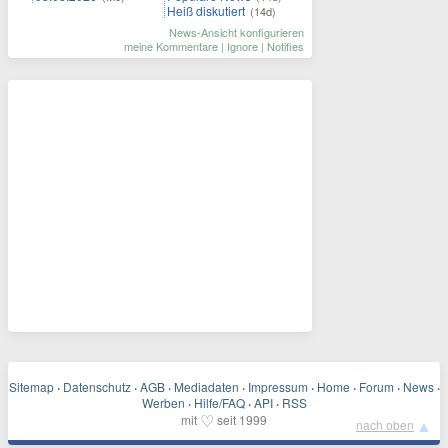
Heiß diskutiert
(14d)
News-Ansicht konfigurieren
meine Kommentare
|
Ignore
|
Notifies
Sitemap
·
Datenschutz
·
AGB
·
Mediadaten
·
Impressum
·
Home
·
Forum
·
News
·
Werben
·
Hilfe/FAQ
·
API
·
RSS
♡
mit
seit 1999
▲
nach oben