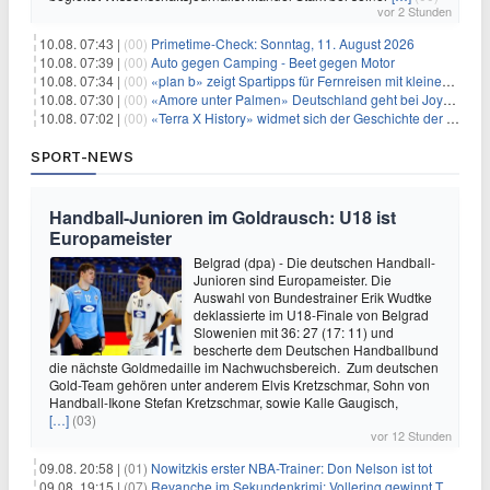
vor 2 Stunden
10.08. 07:43 |
(00)
Primetime-Check: Sonntag, 11. August 2026
10.08. 07:39 |
(00)
Auto gegen Camping - Beet gegen Motor
10.08. 07:34 |
(00)
«plan b» zeigt Spartipps für Fernreisen mit kleinem Budget
10.08. 07:30 |
(00)
«Amore unter Palmen» Deutschland geht bei Joyn weiter
10.08. 07:02 |
(00)
«Terra X History» widmet sich der Geschichte der deutschen Vereine
SPORT-NEWS
Handball-Junioren im Goldrausch: U18 ist
Europameister
Belgrad (dpa) - Die deutschen Handball-
Junioren sind Europameister. Die
Auswahl von Bundestrainer Erik Wudtke
deklassierte im U18-Finale von Belgrad
Slowenien mit 36: 27 (17: 11) und
bescherte dem Deutschen Handballbund
die nächste Goldmedaille im Nachwuchsbereich. Zum deutschen
Gold-Team gehören unter anderem Elvis Kretzschmar, Sohn von
Handball-Ikone Stefan Kretzschmar, sowie Kalle Gaugisch,
[…]
(03)
vor 12 Stunden
09.08. 20:58 |
(01)
Nowitzkis erster NBA-Trainer: Don Nelson ist tot
09.08. 19:15 |
(07)
Revanche im Sekundenkrimi: Vollering gewinnt Tour