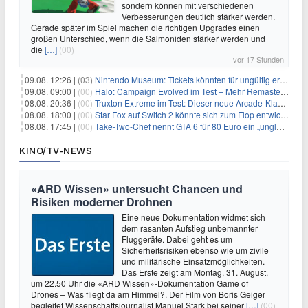
sondern können mit verschiedenen
Verbesserungen deutlich stärker werden.
Gerade später im Spiel machen die richtigen Upgrades einen
großen Unterschied, wenn die Salmoniden stärker werden und
die
[…]
(00)
vor 17 Stunden
09.08. 12:26 |
(03)
Nintendo Museum: Tickets könnten für ungültig erklärt werden!
09.08. 09:00 |
(00)
Halo: Campaign Evolved im Test – Mehr Remaster als Remake
08.08. 20:36 |
(00)
Truxton Extreme im Test: Dieser neue Arcade-Klassiker verzeiht dir gar nichts
08.08. 18:00 |
(00)
Star Fox auf Switch 2 könnte sich zum Flop entwickeln
08.08. 17:45 |
(00)
Take-Two-Chef nennt GTA 6 für 80 Euro ein „unglaubliches Schnäppchen“
KINO/TV-NEWS
«ARD Wissen» untersucht Chancen und
Risiken moderner Drohnen
Eine neue Dokumentation widmet sich
dem rasanten Aufstieg unbemannter
Fluggeräte. Dabei geht es um
Sicherheitsrisiken ebenso wie um zivile
und militärische Einsatzmöglichkeiten.
Das Erste zeigt am Montag, 31. August,
um 22.50 Uhr die «ARD Wissen»-Dokumentation Game of
Drones – Was fliegt da am Himmel?. Der Film von Boris Geiger
begleitet Wissenschaftsjournalist Manuel Stark bei seiner
[…]
(00)