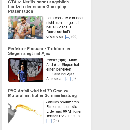
GTA 6: Netflix nennt angeblich
Laufzeit der neuen Gameplay-
Präsentation
Fans von GTA 6 müssen
nicht mehr lange auf
neue Bilder aus
Rockstars heiß
erwartetem
[…]
(00)
Perfekter Einstand: Torhüter ter
Stegen siegt mit Ajax
Zwolle (dpa) - Marc-
André ter Stegen hat
einen perfekten
Einstand bei Ajax
Amsterdam
[…]
(03)
PVC-Abfall wird bei 70 Grad zu
Motoröl mit hoher Schmierleistung
Jährlich produzieren
Firmen rund um die
Erde rund 60 Millionen
Tonnen PVC. Daraus
[…]
(04)