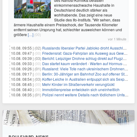
des Nahost-Konflikts belasten
einkommensschwache Haushalte in
Deutschland deutlich stärker als
wohlhabende. Das zeigt eine neue
Studie des Ifo-Instituts. "Wir sehen, dass
ärmere Haushalte einem Preisschock, der Tausende Kilometer
entfernt seinen Ursprung hat, schlechter ausweichen können und
größere
[…]
(00)
vor 1 Minute
10.08. 09:55 |
(02)
Russlands liberaler Partei Jabloko droht Ausschluss von Wahl
10.08. 09:47 |
(00)
Friedensrat: Gaza-Fahrplan als Ausweg aus Gewaltspirale
10.08. 09:39 |
(03)
Bericht: Leipziger Drohne schlug direkt auf Flugzeug ein
10.08. 09:33 |
(00)
Dax startet kaum verändert - Warten auf Hormus-Öffnung geht weiter
10.08. 09:26 |
(01)
Russland: Viele Tote nach ukrainischem Drohnenangriff
10.08. 09:17 |
(00)
Berlin: 30-Jähriger am Bahnhof Zoo auf offener Straße erschossen
10.08. 08:54 |
(03)
Koffer-Leiche in Australien entpuppt sich als Sexpuppe
10.08. 08:45 |
(00)
Mehr Kinder im Straßenverkehr verunglückt
10.08. 08:40 |
(00)
Immobilienpreise entwickeln sich uneinheitlich
10.08. 08:35 |
(01)
Polizei nennt weitere Details nach tödlichem Unfall auf B470
BOULEVARD-NEWS