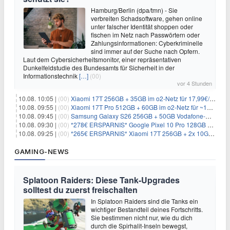
Hamburg/Berlin (dpa/tmn) - Sie
verbreiten Schadsoftware, gehen online
unter falscher Identität shoppen oder
fischen im Netz nach Passwörtern oder
Zahlungsinformationen: Cyberkriminelle
sind immer auf der Suche nach Opfern.
Laut dem Cybersicherheitsmonitor, einer repräsentativen
Dunkelfeldstudie des Bundesamts für Sicherheit in der
Informationstechnik
[…]
(00)
vor 4 Stunden
10.08. 10:05 |
(00)
Xiaomi 17T 256GB + 35GB im o2-Netz für 17,99€/Monat (effektiv -2,47€/Monat)
10.08. 09:55 |
(00)
Xiaomi 17T Pro 512GB + 60GB im o2-Netz für ~19,99€/Monat (effektiv -7,22€/Monat)
10.08. 09:45 |
(00)
Samsung Galaxy S26 256GB + 50GB Vodafone-Netz für 19,99€/Monat (effektiv 1,26€/Monat)
10.08. 09:30 |
(00)
*278€ ERSPARNIS* Google Pixel 10 Pro 128GB + 60GB im o2-Netz für ~19,99€/Monat
10.08. 09:25 |
(00)
*265€ ERSPARNIS* Xiaomi 17T 256GB + 2x 10GB im o2-Netz für ~9,98€/Monat
GAMING-NEWS
Splatoon Raiders: Diese Tank-Upgrades
solltest du zuerst freischalten
In Splatoon Raiders sind die Tanks ein
wichtiger Bestandteil deines Fortschritts.
Sie bestimmen nicht nur, wie du dich
durch die Spirhalit-Inseln bewegst,