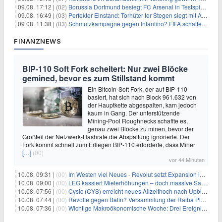
09.08. 17:12 |
(02)
Borussia Dortmund besiegt FC Arsenal in Testspiel mit 3:2
09.08. 16:49 |
(03)
Perfekter Einstand: Torhüter ter Stegen siegt mit Ajax
09.08. 11:38 |
(03)
Schmutzkampagne gegen Infantino? FIFA schaltet auf Angriff
FINANZNEWS
BIP-110 Soft Fork scheitert: Nur zwei Blöcke
gemined, bevor es zum Stillstand kommt
Ein Bitcoin-Soft Fork, der auf BIP-110
basiert, hat sich nach Block 961.632 von
der Hauptkette abgespalten, kam jedoch
kaum in Gang. Der unterstützende
Mining-Pool Roughnecks schaffte es,
genau zwei Blöcke zu minen, bevor der
Großteil der Netzwerk-Hashrate die Abspaltung ignorierte. Der
Fork kommt schnell zum Erliegen BIP-110 erforderte, dass Miner
[…]
(00)
vor 44 Minuten
10.08. 09:31 |
(00)
Im Westen viel Neues - Revolut setzt Expansion in Europa fort
10.08. 09:00 |
(00)
LEG kassiert Mieterhöhungen – doch massive Sanierungskosten fressen Gewinne auf
10.08. 07:56 |
(00)
Cysic (CYS) erreicht neues Allzeithoch nach Upbit-Listing
10.08. 07:44 |
(00)
Revolte gegen Bafin? Versammlung der Raiba Plankstetten mit brisanter Agenda
10.08. 07:36 |
(00)
Wichtige Makroökonomische Woche: Drei Ereignisse, die Bitcoin beeinflussen könnten