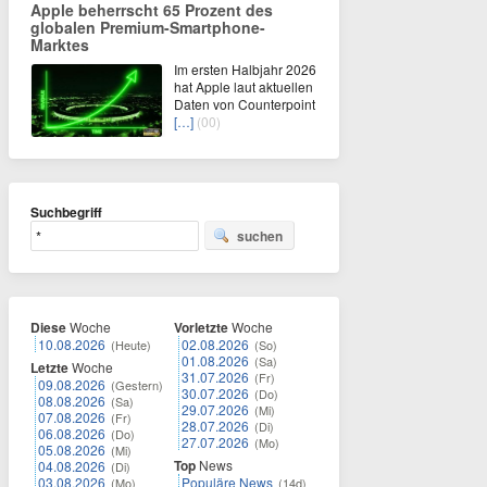
Apple beherrscht 65 Prozent des
globalen Premium-Smartphone-
Marktes
Im ersten Halbjahr 2026
hat Apple laut aktuellen
Daten von Counterpoint
[…]
(00)
Suchbegriff
suchen
Diese
Woche
Vorletzte
Woche
10.08.2026
02.08.2026
(Heute)
(So)
01.08.2026
(Sa)
Letzte
Woche
31.07.2026
(Fr)
09.08.2026
(Gestern)
30.07.2026
(Do)
08.08.2026
(Sa)
29.07.2026
(Mi)
07.08.2026
(Fr)
28.07.2026
(Di)
06.08.2026
(Do)
27.07.2026
(Mo)
05.08.2026
(Mi)
Top
News
04.08.2026
(Di)
03.08.2026
Populäre News
(Mo)
(14d)