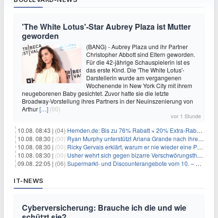
'The White Lotus'-Star Aubrey Plaza ist Mutter
geworden
(BANG) - Aubrey Plaza und ihr Partner
Christopher Abbott sind Eltern geworden.
Für die 42-jährige Schauspielerin ist es
das erste Kind. Die 'The White Lotus'-
Darstellerin wurde am vergangenen
Wochenende in New York City mit ihrem
neugeborenen Baby gesichtet. Zuvor hatte sie die letzte
Broadway-Vorstellung ihres Partners in der Neuinszenierung von
Arthur
[…]
(00)
vor 1 Stunde
10.08. 08:43 |
(04)
Hemden.de: Bis zu 76% Rabatt + 20% Extra-Rabatt auf ALLE Hemden
10.08. 08:30 |
(00)
Ryan Murphy unterstützt Ariana Grande nach ihrem Ausstieg bei 'American Horror Story'
10.08. 08:30 |
(00)
Ricky Gervais erklärt, warum er nie wieder eine Preisverleihung moderieren will
10.08. 08:30 |
(00)
Usher wehrt sich gegen bizarre Verschwörungstheorie über angeblichen 'Klon'
09.08. 22:05 |
(06)
Supermarkt- und Discounterangebote vom 10. – 15.08.2026
IT-NEWS
Cyberversicherung: Brauche ich die und wie
schützt sie?