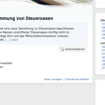
dämmung von Steueroasen
Di
0
0
 hat eine neue Verordnung zu Steueroasen beschlossen.
0
ie Namen umstrittener Steueroasen künftig nicht im
0
ärtige Amt und das Wirtschaftsministerium müssen
0
eht:
[…] mehr
Let
0
kommentieren
0
3
3
2
mmentiert.
2
en.
2
News anzeigen
::
Forenthread eröffnen