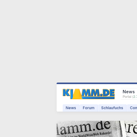
News
Portal (
2.
News
Forum
Schlaufuchs
Com