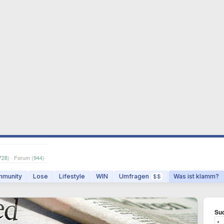
728
) · Forum (
944
)
munity
Lose
Lifestyle
WIN
Umfragen
Was ist klamm?
$$
Suc