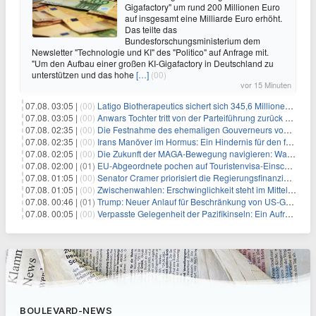
Gigafactory" um rund 200 Millionen Euro
auf insgesamt eine Milliarde Euro erhöht.
Das teilte das
Bundesforschungsministerium dem
Newsletter "Technologie und KI" des "Politico" auf Anfrage mit.
"Um den Aufbau einer großen KI-Gigafactory in Deutschland zu
unterstützen und das hohe
[…]
(00)
vor 15 Minuten
07.08. 03:05 |
(00)
Latigo Biotherapeutics sichert sich 345,6 Millionen Dollar in einer erhöhten IPO und ebnet den Weg für nicht-opioide Schmerztherapie
07.08. 03:05 |
(00)
Anwars Tochter tritt von der Parteiführung zurück und hebt politische Turbulenzen hervor
07.08. 02:35 |
(00)
Die Festnahme des ehemaligen Gouverneurs von Mexiko hebt die anhaltenden Herausforderungen in der Governance und im Geschäftsumfeld hervor
07.08. 02:35 |
(00)
Irans Manöver im Hormus: Ein Hindernis für den freien Handel und das Investorenvertrauen
07.08. 02:05 |
(00)
Die Zukunft der MAGA-Bewegung navigieren: Was steht für Investoren auf dem Spiel?
07.08. 02:00 |
(01)
EU-Abgeordnete pochen auf Touristenvisa-Einschränkungen für Russen
07.08. 01:05 |
(00)
Senator Cramer priorisiert die Regierungsfinanzierung angesichts des bevorstehenden Ferienbeginns
07.08. 01:05 |
(00)
Zwischenwahlen: Erschwinglichkeit steht im Mittelpunkt, während die Demokraten auf die Mehrheit im Repräsentantenhaus zielen
07.08. 00:46 |
(01)
Trump: Neuer Anlauf für Beschränkung von US-Geburtsrecht
07.08. 00:05 |
(00)
Verpasste Gelegenheit der Pazifikinseln: Ein Aufruf zu einer stärkeren Haltung gegen Chinas militärische Provokationen
BOULEVARD-NEWS