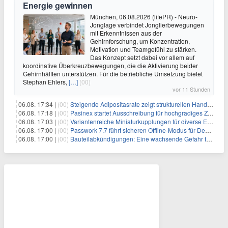
Energie gewinnen
München, 06.08.2026 (lifePR) - Neuro-
Jonglage verbindet Jonglierbewegungen
mit Erkenntnissen aus der
Gehirnforschung, um Konzentration,
Motivation und Teamgefühl zu stärken.
Das Konzept setzt dabei vor allem auf
koordinative Überkreuzbewegungen, die die Aktivierung beider
Gehirnhälften unterstützen. Für die betriebliche Umsetzung bietet
Stephan Ehlers,
[…]
(00)
vor 11 Stunden
06.08. 17:34 |
(00)
Steigende Adipositasrate zeigt strukturellen Handlungsbedarf bei der Ernährung schulpflichtiger Kinder
06.08. 17:18 |
(00)
Pasinex startet Ausschreibung für hochgradiges Zinksulfidkonzentrat mit Germanium- und Silbergehalten und stellt ein Betriebsupdate bereit
06.08. 17:03 |
(00)
Variantenreiche Miniaturkupplungen für diverse Einsatzbereiche
06.08. 17:00 |
(00)
Passwork 7.7 führt sicheren Offline-Modus für Desktop- und Mobile-Apps ein
06.08. 17:00 |
(00)
Bauteilabkündigungen: Eine wachsende Gefahr für industrielle Elektroniksysteme