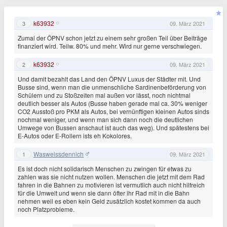
k63932
3
09. März 2021
Zumal der ÖPNV schon jetzt zu einem sehr großen Teil über Beiträge
finanziert wird. Teilw. 80% und mehr. Wird nur gerne verschwiegen.
k63932
2
09. März 2021
Und damit bezahlt das Land den ÖPNV Luxus der Städter mit. Und
Busse sind, wenn man die unmenschliche Sardinenbeförderung von
Schülern und zu Stoßzeiten mal außen vor lässt, noch nichtmal
deutlich besser als Autos (Busse haben gerade mal ca. 30% weniger
CO2 Ausstoß pro PKM als Autos, bei vernünftigen kleinen Autos sinds
nochmal weniger, und wenn man sich dann noch die deutlichen
Umwege von Bussen anschaut ist auch das weg). Und spätestens bei
E-Autos oder E-Rollern ists eh Kokolores.
Wasweissdennich
1
09. März 2021
Es ist doch nicht solidarisch Menschen zu zwingen für etwas zu
zahlen was sie nicht nutzen wollen. Menschen die jetzt mit dem Rad
fahren in die Bahnen zu motivieren ist vermutlich auch nicht hilfreich
für die Umwelt und wenn sie dann öfter ihr Rad mit in die Bahn
nehmen weil es eben kein Geld zusätzlich kostet kommen da auch
noch Platzprobleme.