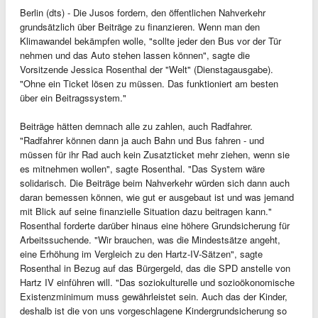
Berlin (dts) - Die Jusos fordern, den öffentlichen Nahverkehr
grundsätzlich über Beiträge zu finanzieren. Wenn man den
Klimawandel bekämpfen wolle, "sollte jeder den Bus vor der Tür
nehmen und das Auto stehen lassen können", sagte die
Vorsitzende Jessica Rosenthal der "Welt" (Dienstagausgabe).
"Ohne ein Ticket lösen zu müssen. Das funktioniert am besten
über ein Beitragssystem."
Beiträge hätten demnach alle zu zahlen, auch Radfahrer.
"Radfahrer können dann ja auch Bahn und Bus fahren - und
müssen für ihr Rad auch kein Zusatzticket mehr ziehen, wenn sie
es mitnehmen wollen", sagte Rosenthal. "Das System wäre
solidarisch. Die Beiträge beim Nahverkehr würden sich dann auch
daran bemessen können, wie gut er ausgebaut ist und was jemand
mit Blick auf seine finanzielle Situation dazu beitragen kann."
Rosenthal forderte darüber hinaus eine höhere Grundsicherung für
Arbeitssuchende. "Wir brauchen, was die Mindestsätze angeht,
eine Erhöhung im Vergleich zu den Hartz-IV-Sätzen", sagte
Rosenthal in Bezug auf das Bürgergeld, das die SPD anstelle von
Hartz IV einführen will. "Das soziokulturelle und sozioökonomische
Existenzminimum muss gewährleistet sein. Auch das der Kinder,
deshalb ist die von uns vorgeschlagene Kindergrundsicherung so