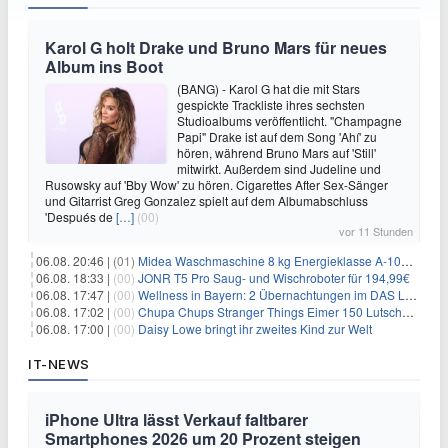
Karol G holt Drake und Bruno Mars für neues
Album ins Boot
(BANG) - Karol G hat die mit Stars
gespickte Trackliste ihres sechsten
Studioalbums veröffentlicht. "Champagne
Papi" Drake ist auf dem Song 'Ahí' zu
hören, während Bruno Mars auf 'Still'
mitwirkt. Außerdem sind Judeline und
Rusowsky auf 'Bby Wow' zu hören. Cigarettes After Sex-Sänger
und Gitarrist Greg Gonzalez spielt auf dem Albumabschluss
'Después de
[…]
(00)
vor 11 Stunden
06.08. 20:46 |
(01)
Midea Waschmaschine 8 kg Energieklasse A-10% 1400 U/Min für 289,97€
06.08. 18:33 |
(00)
JONR T5 Pro Saug- und Wischroboter für 194,99€
06.08. 17:47 |
(00)
Wellness in Bayern: 2 Übernachtungen im DAS LUDWIG Sports Resort inkl. HP + Wellness ab 174€ p.P.
06.08. 17:02 |
(00)
Chupa Chups Stranger Things Eimer 150 Lutscher für 21,95€
06.08. 17:00 |
(00)
Daisy Lowe bringt ihr zweites Kind zur Welt
IT-NEWS
iPhone Ultra lässt Verkauf faltbarer
Smartphones 2026 um 20 Prozent steigen