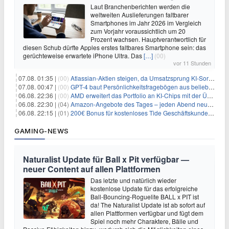
Laut Branchenberichten werden die
weltweiten Auslieferungen faltbarer
Smartphones im Jahr 2026 im Vergleich
zum Vorjahr voraussichtlich um 20
Prozent wachsen. Hauptverantwortlich für
diesen Schub dürfte Apples erstes faltbares Smartphone sein: das
gerüchteweise erwartete iPhone Ultra. Das
[…]
(00)
vor 11 Stunden
07.08. 01:35 |
(00)
Atlassian-Aktien steigen, da Umsatzsprung KI-Sorgen dämpft
07.08. 00:47 |
(00)
GPT-4 baut Persönlichkeitsfragebögen aus beliebigen Texten und sagt Antworten voraus
06.08. 22:36 |
(00)
AMD erweitert das Portfolio an KI-Chips mit der Übernahme von Taalas
06.08. 22:30 |
(04)
Amazon-Angebote des Tages – jeden Abend neue Deals zum Stöbern
06.08. 22:15 |
(01)
200€ Bonus für kostenloses Tide Geschäftskundenkonto
GAMING-NEWS
Naturalist Update für Ball x Pit verfügbar —
neuer Content auf allen Plattformen
Das letzte und natürlich wieder
kostenlose Update für das erfolgreiche
Ball-Bouncing-Roguelite BALL x PIT ist
da! The Naturalist Update ist ab sofort auf
allen Plattformen verfügbar und fügt dem
Spiel noch mehr Charaktere, Bälle und