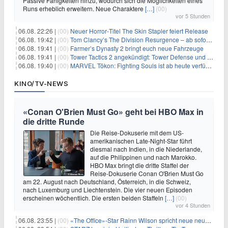
Passive Fähigkeiten hinzu, wodurch sich die Möglichkeiten eines
Runs erheblich erweitern. Neue Charaktere
[…]
(00)
vor 5 Stunden
06.08. 22:26 |
(00)
Neuer Horror‑Titel The Skin Stapler feiert Release
06.08. 19:42 |
(00)
Tom Clancy’s The Division Resurgence – ab sofort für euch verfügbar
06.08. 19:41 |
(00)
Farmer’s Dynasty 2 bringt euch neue Fahrzeuge
06.08. 19:41 |
(00)
Tower Tactics 2 angekündigt: Tower Defense und Deckbuilding Kombo kehrt zurück
06.08. 19:40 |
(00)
MARVEL Tōkon: Fighting Souls ist ab heute verfügbar
KINO/TV-NEWS
«Conan O'Brien Must Go» geht bei HBO Max in
die dritte Runde
Die Reise-Dokuserie mit dem US-
amerikanischen Late-Night-Star führt
diesmal nach Indien, in die Niederlande,
auf die Philippinen und nach Marokko.
HBO Max bringt die dritte Staffel der
Reise-Dokuserie Conan O'Brien Must Go
am 22. August nach Deutschland, Österreich, in die Schweiz,
nach Luxemburg und Liechtenstein. Die vier neuen Episoden
erscheinen wöchentlich. Die ersten beiden Staffeln
[…]
(00)
vor 4 Stunden
06.08. 23:55 |
(00)
«The Office»-Star Rainn Wilson spricht neue neuseeländische Serie «Settling»