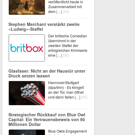
veröffentlicht heute in
Zusammenarbeit mit
dem
[…]
(00)
Stephen Merchant verstärkt zweite
«Ludwig»-Staffel
Der britische Comedian
übernimmt in der
zweiten Staffel der
erfolgreichen Krimiserie
eine
[…]
(00)
Glasfaser: Nicht an der Haustür unter
Druck setzen lassen
Hannover/Stuttgart
(dpa/tmn) - Es klingelt
an der Tür, man öffnet
und dann fallen
[…]
(00)
Strategischer Rückkauf von Blue Owl
Capital: Ein Vertrauensbeweis von 90
Millionen Dollar
Blue Owls Engagement