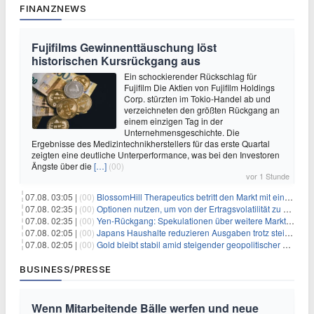
FINANZNEWS
Fujifilms Gewinnenttäuschung löst
historischen Kursrückgang aus
Ein schockierender Rückschlag für
Fujifilm Die Aktien von Fujifilm Holdings
Corp. stürzten im Tokio-Handel ab und
verzeichneten den größten Rückgang an
einem einzigen Tag in der
Unternehmensgeschichte. Die
Ergebnisse des Medizintechnikherstellers für das erste Quartal
zeigten eine deutliche Unterperformance, was bei den Investoren
Ängste über die
[…]
(00)
vor 1 Stunde
07.08. 03:05 |
(00)
BlossomHill Therapeutics betritt den Markt mit einem IPO-Boost von 150 Millionen Dollar
07.08. 02:35 |
(00)
Optionen nutzen, um von der Ertragsvolatilität zu profitieren
07.08. 02:35 |
(00)
Yen-Rückgang: Spekulationen über weitere Marktinterventionen nehmen zu
07.08. 02:05 |
(00)
Japans Haushalte reduzieren Ausgaben trotz steigender Löhne: Ein Warnsignal für das Wachstum
07.08. 02:05 |
(00)
Gold bleibt stabil amid steigender geopolitischer Spannungen im Persischen Golf
BUSINESS/PRESSE
Wenn Mitarbeitende Bälle werfen und neue