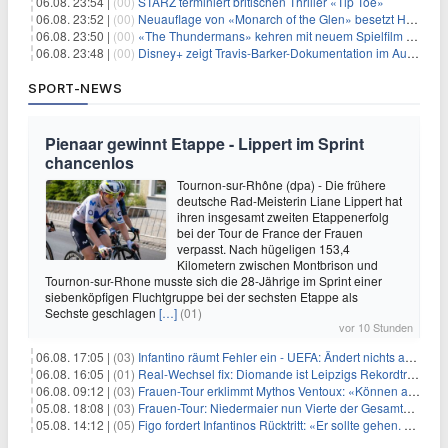
06.08. 23:54 |
(00)
STARZ terminiert britischen Thriller «Tip Toe»
06.08. 23:52 |
(00)
Neuauflage von «Monarch of the Glen» besetzt Hauptrollen
06.08. 23:50 |
(00)
«The Thundermans» kehren mit neuem Spielfilm zurück
06.08. 23:48 |
(00)
Disney+ zeigt Travis-Barker-Dokumentation im August
SPORT-NEWS
Pienaar gewinnt Etappe - Lippert im Sprint
chancenlos
Tournon-sur-Rhône (dpa) - Die frühere
deutsche Rad-Meisterin Liane Lippert hat
ihren insgesamt zweiten Etappenerfolg
bei der Tour de France der Frauen
verpasst. Nach hügeligen 153,4
Kilometern zwischen Montbrison und
Tournon-sur-Rhone musste sich die 28-Jährige im Sprint einer
siebenköpfigen Fluchtgruppe bei der sechsten Etappe als
Sechste geschlagen
[…]
(01)
vor 10 Stunden
06.08. 17:05 |
(03)
Infantino räumt Fehler ein - UEFA: Ändert nichts an Boykott
06.08. 16:05 |
(01)
Real-Wechsel fix: Diomande ist Leipzigs Rekordtransfer
06.08. 09:12 |
(03)
Frauen-Tour erklimmt Mythos Ventoux: «Können alles schaffen»
05.08. 18:08 |
(03)
Frauen-Tour: Niedermaier nun Vierte der Gesamtwertung
05.08. 14:12 |
(05)
Figo fordert Infantinos Rücktritt: «Er sollte gehen. Jetzt»