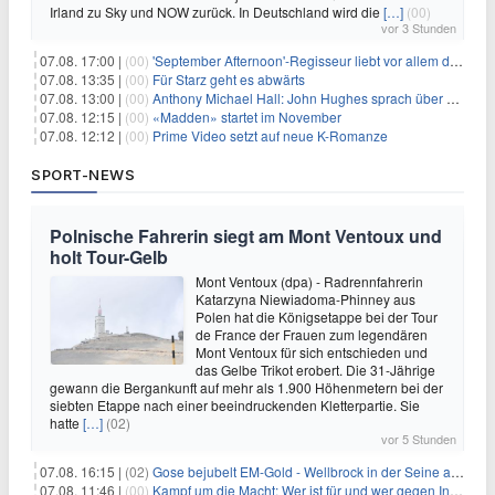
Irland zu Sky und NOW zurück. In Deutschland wird die
[…]
(00)
vor 3 Stunden
07.08. 17:00 |
(00)
'September Afternoon'-Regisseur liebt vor allem die 'Banalität' in seinen Filmen
07.08. 13:35 |
(00)
Für Starz geht es abwärts
07.08. 13:00 |
(00)
Anthony Michael Hall: John Hughes sprach über eine Fortsetzung von 'The Breakfast Club'
07.08. 12:15 |
(00)
«Madden» startet im November
07.08. 12:12 |
(00)
Prime Video setzt auf neue K-Romanze
SPORT-NEWS
Polnische Fahrerin siegt am Mont Ventoux und
holt Tour-Gelb
Mont Ventoux (dpa) - Radrennfahrerin
Katarzyna Niewiadoma-Phinney aus
Polen hat die Königsetappe bei der Tour
de France der Frauen zum legendären
Mont Ventoux für sich entschieden und
das Gelbe Trikot erobert. Die 31-Jährige
gewann die Bergankunft auf mehr als 1.900 Höhenmetern bei der
siebten Etappe nach einer beeindruckenden Kletterpartie. Sie
hatte
[…]
(02)
vor 5 Stunden
07.08. 16:15 |
(02)
Gose bejubelt EM-Gold - Wellbrock in der Seine ausgebremst
07.08. 11:46 |
(00)
Kampf um die Macht: Wer ist für und wer gegen Infantino?