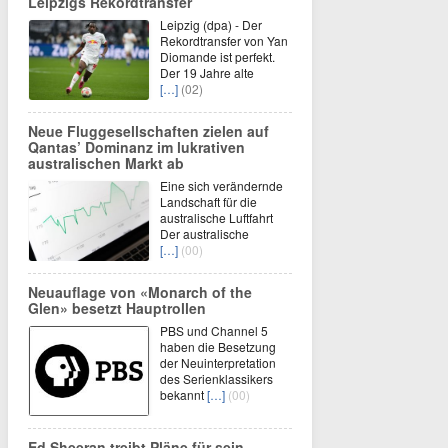
Leipzigs Rekordtransfer
Leipzig (dpa) - Der
Rekordtransfer von Yan
Diomande ist perfekt.
Der 19 Jahre alte
[…]
(02)
Neue Fluggesellschaften zielen auf
Qantas’ Dominanz im lukrativen
australischen Markt ab
Eine sich verändernde
Landschaft für die
australische Luftfahrt
Der australische
[…]
(00)
Neuauflage von «Monarch of the
Glen» besetzt Hauptrollen
PBS und Channel 5
haben die Besetzung
der Neuinterpretation
des Serienklassikers
bekannt
[…]
(00)
Ed Sheeran treibt Pläne für sein