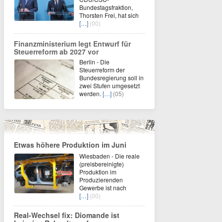
Bundestagsfraktion,
Thorsten Frei, hat sich
[…]
(00)
Finanzministerium legt Entwurf für
Steuerreform ab 2027 vor
Berlin - Die
Steuerreform der
Bundesregierung soll in
zwei Stufen umgesetzt
werden.
[…]
(05)
Etwas höhere Produktion im Juni
Wiesbaden - Die reale
(preisbereinigte)
Produktion im
Produzierenden
Gewerbe ist nach
[…]
(00)
Real-Wechsel fix: Diomande ist