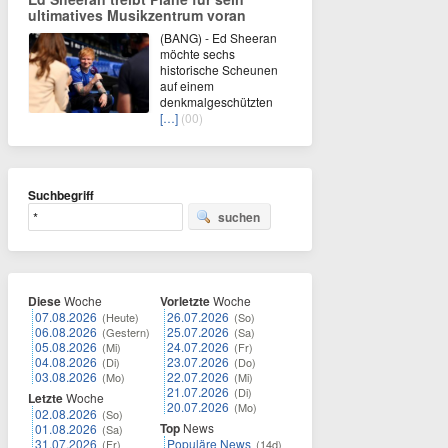
ultimatives Musikzentrum voran
(BANG) - Ed Sheeran
möchte sechs
historische Scheunen
auf einem
denkmalgeschützten
[…]
(00)
Suchbegriff
suchen
Diese
Woche
Vorletzte
Woche
07.08.2026
26.07.2026
(Heute)
(So)
06.08.2026
25.07.2026
(Gestern)
(Sa)
05.08.2026
24.07.2026
(Mi)
(Fr)
04.08.2026
23.07.2026
(Di)
(Do)
03.08.2026
22.07.2026
(Mo)
(Mi)
21.07.2026
(Di)
Letzte
Woche
20.07.2026
(Mo)
02.08.2026
(So)
Top
News
01.08.2026
(Sa)
31.07.2026
Populäre News
(Fr)
(14d)