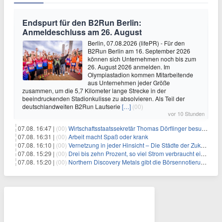
Endspurt für den B2Run Berlin:
Anmeldeschluss am 26. August
Berlin, 07.08.2026 (lifePR) - Für den
B2Run Berlin am 16. September 2026
können sich Unternehmen noch bis zum
26. August 2026 anmelden. Im
Olympiastadion kommen Mitarbeitende
aus Unternehmen jeder Größe
zusammen, um die 5,7 Kilometer lange Strecke in der
beeindruckenden Stadionkulisse zu absolvieren. Als Teil der
deutschlandweiten B2Run Laufserie
[…]
(00)
vor 10 Stunden
07.08. 16:47 |
(00)
Wirtschaftsstaatssekretär Thomas Dörflinger besucht Handwerksbetrieb im Kammerbezirk Freiburg
07.08. 16:31 |
(00)
Arbeit macht Spaß oder krank
07.08. 16:10 |
(00)
Vernetzung in jeder Hinsicht – Die Städte der Zukunft sind grün-blau
07.08. 15:29 |
(00)
Drei bis zehn Prozent, so viel Strom verbraucht ein Aufzug im Gebäude
07.08. 15:20 |
(00)
Northern Discovery Metals gibt die Börsennotierung an der Frankfurter Wertpapierbörse bekannt