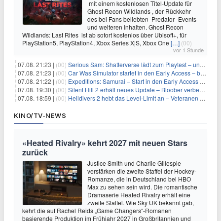
mit einem kostenlosen Titel-Update für
Ghost Recon Wildlands , der Rückkehr
des bei Fans beliebten Predator -Events
und weiteren Inhalten. Ghost Recon
Wildlands: Last Rites ist ab sofort kostenlos über Ubisoft+, für
PlayStation5, PlayStation4, Xbox Series X|S, Xbox One
[…]
(00)
vor 1 Stunde
07.08. 21:23 |
(00)
Serious Sam: Shatterverse lädt zum Playtest – und erscheint schon bald!
07.08. 21:23 |
(00)
Car Was Simulator startet in den Early Access – bald gehts los!
07.08. 21:22 |
(00)
Expeditions: Samurai – Start in den Early Access ab heute im feudalen Japan
07.08. 19:30 |
(00)
Silent Hill 2 erhält neues Update – Bloober verbessert Grafik und Performance
07.08. 18:59 |
(00)
Helldivers 2 hebt das Level-Limit an – Veteranen können endlich weiter aufsteigen
KINO/TV-NEWS
«Heated Rivalry» kehrt 2027 mit neuen Stars
zurück
Justice Smith und Charlie Gillespie
verstärken die zweite Staffel der Hockey-
Romanze, die in Deutschland bei HBO
Max zu sehen sein wird. Die romantische
Dramaserie Heated Rivalry erhält eine
zweite Staffel. Wie Sky UK bekannt gab,
kehrt die auf Rachel Reids „Game Changers“-Romanen
basierende Produktion im Frühjahr 2027 in Großbritannien und