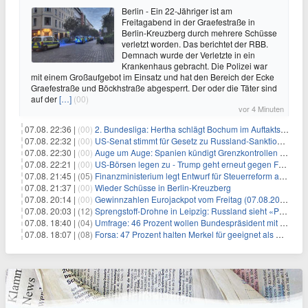
Berlin - Ein 22-Jähriger ist am
Freitagabend in der Graefestraße in
Berlin-Kreuzberg durch mehrere Schüsse
verletzt worden. Das berichtet der RBB.
Demnach wurde der Verletzte in ein
Krankenhaus gebracht. Die Polizei war
mit einem Großaufgebot im Einsatz und hat den Bereich der Ecke
Graefestraße und Böckhstraße abgesperrt. Der oder die Täter sind
auf der
[…]
(00)
vor 4 Minuten
07.08. 22:36 |
(00)
2. Bundesliga: Hertha schlägt Bochum im Auftaktspiel
07.08. 22:32 |
(00)
US-Senat stimmt für Gesetz zu Russland-Sanktionen
07.08. 22:30 |
(00)
Auge um Auge: Spanien kündigt Grenzkontrollen zu Italien an
07.08. 22:21 |
(00)
US-Börsen legen zu - Trump geht erneut gegen Fed-Gouverneurin vor
07.08. 21:45 |
(05)
Finanzministerium legt Entwurf für Steuerreform ab 2027 vor
07.08. 21:37 |
(00)
Wieder Schüsse in Berlin-Kreuzberg
07.08. 20:14 |
(00)
Gewinnzahlen Eurojackpot vom Freitag (07.08.2026)
07.08. 20:03 |
(12)
Sprengstoff-Drohne in Leipzig: Russland sieht «Provokation»
07.08. 18:40 |
(04)
Umfrage: 46 Prozent wollen Bundespräsident mit Politik-Erfahrung
07.08. 18:07 |
(08)
Forsa: 47 Prozent halten Merkel für geeignet als Bundespräsidentin