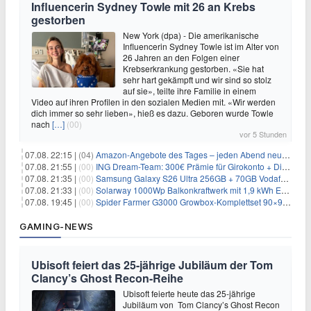
Influencerin Sydney Towle mit 26 an Krebs
gestorben
New York (dpa) - Die amerikanische
Influencerin Sydney Towle ist im Alter von
26 Jahren an den Folgen einer
Krebserkrankung gestorben. «Sie hat
sehr hart gekämpft und wir sind so stolz
auf sie», teilte ihre Familie in einem
Video auf ihren Profilen in den sozialen Medien mit. «Wir werden
dich immer so sehr lieben», hieß es dazu. Geboren wurde Towle
nach
[…]
(00)
vor 5 Stunden
07.08. 22:15 |
(04)
Amazon-Angebote des Tages – jeden Abend neue Deals zum Stöbern
07.08. 21:55 |
(00)
ING Dream-Team: 300€ Prämie für Girokonto + Direkt-Depot
07.08. 21:35 |
(00)
Samsung Galaxy S26 Ultra 256GB + 70GB Vodafone-Netz für 34,99€/Monat (effektiv 4,74€/Monat)
07.08. 21:33 |
(00)
Solarway 1000Wp Balkonkraftwerk mit 1,9 kWh EcoFlow-Speicher für 719€ + 30€ Filial-Gutschein
07.08. 19:45 |
(00)
Spider Farmer G3000 Growbox-Komplettset 90×90×180 cm für 379,99€
GAMING-NEWS
Ubisoft feiert das 25-jährige Jubiläum der Tom
Clancy’s Ghost Recon-Reihe
Ubisoft feierte heute das 25-jährige
Jubiläum von Tom Clancy’s Ghost Recon