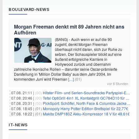
BOULEVARD-NEWS
Morgan Freeman denkt mit 89 Jahren nicht ans
Aufhören
(BANG) - Auch wenn er auf die 90
zugeht, denkt Morgan Freeman
überhaupt nicht daran, sich zur Ruhe zu
setzen. Der Schauspieler blickt auf eine
äußerst erfolgreiche Karriere in
Hollywood zurück und übernahm
zahlreiche ikonische Rollen – darunter seine Oscar-prämierte
Darstellung in 'Million Dollar Baby' aus dem Jahr 2004. Im
kommenden Juni wird Freeman
[…]
(01)
vor 6 Stunden
07.08. 21:11 |
(00)
Hitster Film- und Serien-Soundtracks Partyspiel-Erweiterung für 6,99€
07.08. 20:46 |
(00)
Tefal OptiGrill 4in1 XL Kontaktgrill GC784D10 für 239,99€
07.08. 20:31 |
(00)
PickSport: Schöffel, North Face & Columbia Jacken ab 39,60€
07.08. 18:45 |
(01)
Monopoly Harry Potter Edition Brettspiel für 22,77€
07.08. 18:22 |
(01)
Makita DMP180Z Akku-Kompressor 18 V für 48,61€
IT-NEWS