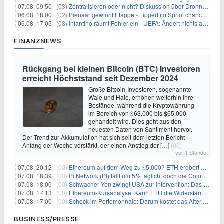
07.08. 09:50 |
(03)
Zentralisieren oder nicht? Diskussion über Drohnenabwehr
06.08. 18:00 |
(02)
Pienaar gewinnt Etappe - Lippert im Sprint chancenlos
06.08. 17:05 |
(08)
Infantino räumt Fehler ein - UEFA: Ändert nichts an Boykott
FINANZNEWS
Rückgang bei kleinen Bitcoin (BTC) Investoren
erreicht Höchststand seit Dezember 2024
Große Bitcoin-Investoren, sogenannte
Wale und Haie, erhöhen weiterhin ihre
Bestände, während die Kryptowährung
im Bereich von $63.000 bis $65.000
gehandelt wird. Dies geht aus den
neuesten Daten von Santiment hervor.
Der Trend zur Akkumulation hat sich seit dem letzten Bericht
Anfang der Woche verstärkt, der einen Anstieg der
[…]
(00)
vor 1 Stunde
07.08. 20:12 |
(00)
Ethereum auf dem Weg zu $5.000? ETH erobert wichtige Marke zurück, während Institutionen weiter akkumulieren
07.08. 18:39 |
(00)
Pi Network (PI) fällt um 5% täglich, doch die Community bleibt optimistisch
07.08. 18:00 |
(00)
Schwacher Yen zwingt USA zur Intervention: Das größte Risiko seit 15 Jahren
07.08. 17:13 |
(00)
Ethereum-Kursanalyse: Kann ETH die Widerstände der gleitenden Durchschnitte überwinden?
07.08. 17:00 |
(00)
Schock im Portemonnaie: Darum kostet das Alter deutlich mehr als Sie denken
BUSINESS/PRESSE