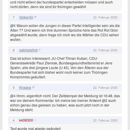
und nicht willenl der bundespartei entscheiden müssen und auch
nicht dürfen, denn sie sind für thüringen gewählt
Volker40
7
22. Februar 2020
@
6
Warum sollen die Jungen in dieser Partei Intelligenter sein als die
Alten ?? Und wenn ich ihre dummen Sprüche höre das Rot Rot Grün
abgewählt wurde, dann frage ich mich wo die Wähler die CDU sehen
wollen.
gabrielefink
6
22. Februar 2020
Das ist schon interessant: JU-Chef Tilman Kuban, CDU-
Generalsekretär Paul Ziemiak, Bundesgesundheitsminist er Jens
Spahn, alle drei jüngere Leute (U 40). Von den Älteren aus der
Bundespartei hat sich bisher wohl noch keiner zum Thüringen
Kompromiss geäußert.
thrasea
5
22. Februar 2020
@
4
Hmm, eigentlich nicht. Der Zeitstempel der Meldung ist 16:48, das
war vor deinem Kommentar. Ich meine bei meiner Antwort @2 auch
schon genau das gelesen zu haben, was auch jetzt noch in der
Meldung steht.
k408300
4
22. Februar 2020
Text wurde mal wieder geändert