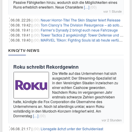
Passive Fähigkeiten hinzu, wodurch sich die Möglichkeiten eines
Runs erheblich erweitern. Neue Charaktere
[…]
(00)
vor 1 Stunde
06.08. 22:26 |
(00)
Neuer Horror‑Titel The Skin Stapler feiert Release
06.08. 19:42 |
(00)
Tom Clancy’s The Division Resurgence – ab sofort für euch verfügbar
06.08. 19:41 |
(00)
Farmer’s Dynasty 2 bringt euch neue Fahrzeuge
06.08. 19:41 |
(00)
Tower Tactics 2 angekündigt: Tower Defense und Deckbuilding Kombo kehrt zurück
06.08. 19:40 |
(00)
MARVEL Tōkon: Fighting Souls ist ab heute verfügbar
KINO/TV-NEWS
Roku schreibt Rekordgewinn
Die Wette auf das Unternehmen hat sich
ausgezahlt: Der Streaming-Spezialist ist
in den Vereinigten Staaten inzwischen zu
einer echten Cashcow geworden.
Nachdem Roku im vergangenen Jahr
erstmals schwarze Zahlen geschrieben
hatte, kündigte die Fox Corporation die Übernahme des
Unternehmens an. Noch ist allerdings unklar, wann Roku
vollständig in den Murdoch-Konzern integriert wird. Am
Donnerstag
[…]
(00)
vor 2 Stunden
06.08. 21:17 |
(00)
Lionsgate ächzt unter der Schuldenlast