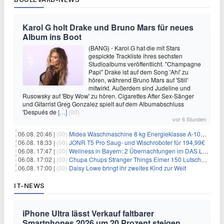
Karol G holt Drake und Bruno Mars für neues
Album ins Boot
(BANG) - Karol G hat die mit Stars
gespickte Trackliste ihres sechsten
Studioalbums veröffentlicht. "Champagne
Papi" Drake ist auf dem Song 'Ahí' zu
hören, während Bruno Mars auf 'Still'
mitwirkt. Außerdem sind Judeline und
Rusowsky auf 'Bby Wow' zu hören. Cigarettes After Sex-Sänger
und Gitarrist Greg Gonzalez spielt auf dem Albumabschluss
'Después de
[…]
(00)
vor 6 Stunden
06.08. 20:46 |
(00)
Midea Waschmaschine 8 kg Energieklasse A-10% 1400 U/Min für 289,97€
06.08. 18:33 |
(00)
JONR T5 Pro Saug- und Wischroboter für 194,99€
06.08. 17:47 |
(00)
Wellness in Bayern: 2 Übernachtungen im DAS LUDWIG Sports Resort inkl. HP + Wellness ab 174€ p.P.
06.08. 17:02 |
(00)
Chupa Chups Stranger Things Eimer 150 Lutscher für 21,95€
06.08. 17:00 |
(00)
Daisy Lowe bringt ihr zweites Kind zur Welt
IT-NEWS
iPhone Ultra lässt Verkauf faltbarer
Smartphones 2026 um 20 Prozent steigen