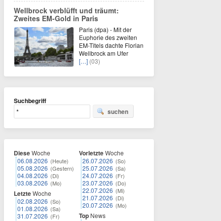
Wellbrock verblüfft und träumt:
Zweites EM-Gold in Paris
Paris (dpa) - Mit der
Euphorie des zweiten
EM-Titels dachte Florian
Wellbrock am Ufer
[…]
(03)
Suchbegriff
suchen
Diese
Woche
Vorletzte
Woche
06.08.2026
26.07.2026
(Heute)
(So)
05.08.2026
25.07.2026
(Gestern)
(Sa)
04.08.2026
24.07.2026
(Di)
(Fr)
03.08.2026
23.07.2026
(Mo)
(Do)
22.07.2026
(Mi)
Letzte
Woche
21.07.2026
(Di)
02.08.2026
(So)
20.07.2026
(Mo)
01.08.2026
(Sa)
Top
News
31.07.2026
(Fr)