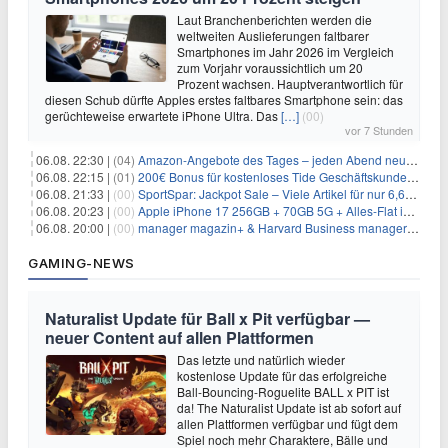
Laut Branchenberichten werden die
weltweiten Auslieferungen faltbarer
Smartphones im Jahr 2026 im Vergleich
zum Vorjahr voraussichtlich um 20
Prozent wachsen. Hauptverantwortlich für
diesen Schub dürfte Apples erstes faltbares Smartphone sein: das
gerüchteweise erwartete iPhone Ultra. Das
[…]
(00)
vor 7 Stunden
06.08. 22:30 |
(04)
Amazon-Angebote des Tages – jeden Abend neue Deals zum Stöbern
06.08. 22:15 |
(01)
200€ Bonus für kostenloses Tide Geschäftskundenkonto
06.08. 21:33 |
(00)
SportSpar: Jackpot Sale – Viele Artikel für nur 6,66€ – nur 48 Stunden
06.08. 20:23 |
(00)
Apple iPhone 17 256GB + 70GB 5G + Alles-Flat im Vodafone-Netz für 34,99€/Monat – eff. 4,65€/Monat
06.08. 20:00 |
(00)
manager magazin+ & Harvard Business manager+ Digital-Kombi-Abo 1 Monat kostenlos
GAMING-NEWS
Naturalist Update für Ball x Pit verfügbar —
neuer Content auf allen Plattformen
Das letzte und natürlich wieder
kostenlose Update für das erfolgreiche
Ball-Bouncing-Roguelite BALL x PIT ist
da! The Naturalist Update ist ab sofort auf
allen Plattformen verfügbar und fügt dem
Spiel noch mehr Charaktere, Bälle und