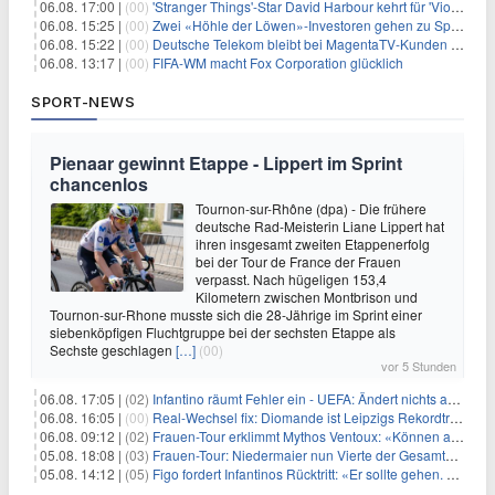
06.08. 17:00 |
(00)
'Stranger Things'-Star David Harbour kehrt für 'Violent Night 2' zurück – Kristen Bell stößt zur Besetzung
06.08. 15:25 |
(00)
Zwei «Höhle der Löwen»-Investoren gehen zu Springer
06.08. 15:22 |
(00)
Deutsche Telekom bleibt bei MagentaTV-Kunden vage
06.08. 13:17 |
(00)
FIFA-WM macht Fox Corporation glücklich
SPORT-NEWS
Pienaar gewinnt Etappe - Lippert im Sprint
chancenlos
Tournon-sur-Rhône (dpa) - Die frühere
deutsche Rad-Meisterin Liane Lippert hat
ihren insgesamt zweiten Etappenerfolg
bei der Tour de France der Frauen
verpasst. Nach hügeligen 153,4
Kilometern zwischen Montbrison und
Tournon-sur-Rhone musste sich die 28-Jährige im Sprint einer
siebenköpfigen Fluchtgruppe bei der sechsten Etappe als
Sechste geschlagen
[…]
(00)
vor 5 Stunden
06.08. 17:05 |
(02)
Infantino räumt Fehler ein - UEFA: Ändert nichts an Boykott
06.08. 16:05 |
(00)
Real-Wechsel fix: Diomande ist Leipzigs Rekordtransfer
06.08. 09:12 |
(02)
Frauen-Tour erklimmt Mythos Ventoux: «Können alles schaffen»
05.08. 18:08 |
(03)
Frauen-Tour: Niedermaier nun Vierte der Gesamtwertung
05.08. 14:12 |
(05)
Figo fordert Infantinos Rücktritt: «Er sollte gehen. Jetzt»