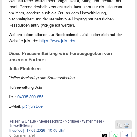
Weltnaturerbe Wattenmeer prägen Natur, Alltag und Identität der
Insel. Gerade deshalb versteht sich Juist nicht nur als Urlaubsort
am Meer, sondern auch als Ort, an dem Umweltbildung,
Nachhaltigkeit und der respektvolle Umgang mit natürlichen
Ressourcen aktiv (vor-)gelebt werden.
Weitere Informationen zur Nordseeinsel Juist finden sich auf der
Website juist.de:
https://www.juist.de/
Diese Pressemitteilung wird herausgegeben von
unserem Partner:
Julia Findeisen
Online Marketing und Kommunikation
Kurverwaltung Juist
Tel.:
04935 809 855
E-Mail:
pr@juist.de
Reisen & Urlaub / Meeresschutz / Nordsee / Wattenmeer /
Umweltbildung
[lifepr.de]
·
17.06.2026
·
10:09 Uhr
[0 Kommentare]