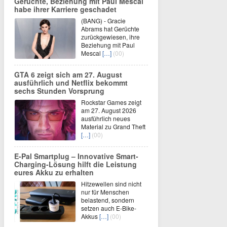
Gerüchte, Beziehung mit Paul Mescal
habe ihrer Karriere geschadet
(BANG) - Gracie
Abrams hat Gerüchte
zurückgewiesen, ihre
Beziehung mit Paul
Mescal
[…]
(00)
GTA 6 zeigt sich am 27. August
ausführlich und Netflix bekommt
sechs Stunden Vorsprung
Rockstar Games zeigt
am 27. August 2026
ausführlich neues
Material zu Grand Theft
[…]
(00)
E-Pal Smartplug – Innovative Smart-
Charging-Lösung hilft die Leistung
eures Akku zu erhalten
Hitzewellen sind nicht
nur für Menschen
belastend, sondern
setzen auch E-Bike-
Akkus
[…]
(00)