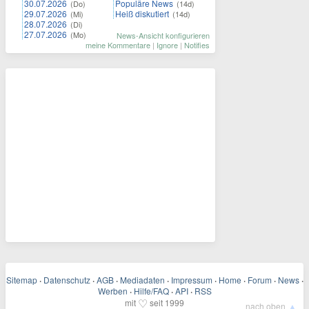
30.07.2026
Populäre News
(Do)
(14d)
29.07.2026
Heiß diskutiert
(Mi)
(14d)
28.07.2026
(Di)
27.07.2026
(Mo)
News-Ansicht konfigurieren
meine Kommentare
|
Ignore
|
Notifies
Sitemap
·
Datenschutz
·
AGB
·
Mediadaten
·
Impressum
·
Home
·
Forum
·
News
·
Werben
·
Hilfe/FAQ
·
API
·
RSS
♡
mit
seit 1999
▲
nach oben