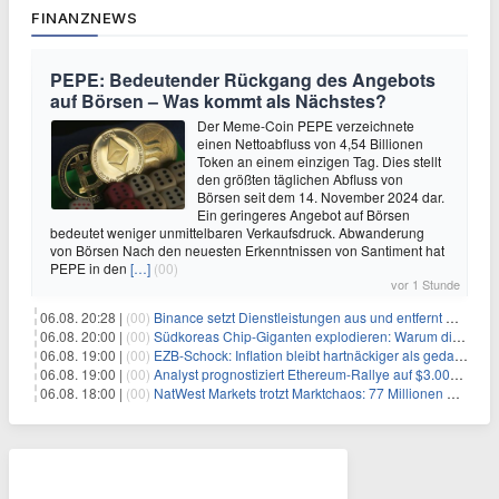
FINANZNEWS
PEPE: Bedeutender Rückgang des Angebots
auf Börsen – Was kommt als Nächstes?
Der Meme-Coin PEPE verzeichnete
einen Nettoabfluss von 4,54 Billionen
Token an einem einzigen Tag. Dies stellt
den größten täglichen Abfluss von
Börsen seit dem 14. November 2024 dar.
Ein geringeres Angebot auf Börsen
bedeutet weniger unmittelbaren Verkaufsdruck. Abwanderung
von Börsen Nach den neuesten Erkenntnissen von Santiment hat
PEPE in den
[…]
(00)
vor 1 Stunde
06.08. 20:28 |
(00)
Binance setzt Dienstleistungen aus und entfernt mehrere Krypto-Paare: Wer ist betroffen?
06.08. 20:00 |
(00)
Südkoreas Chip-Giganten explodieren: Warum dieser Rekord-Tag die KI-Branche erschüttert
06.08. 19:00 |
(00)
EZB-Schock: Inflation bleibt hartnäckiger als gedacht – 2027 wird zum kritischen Test
06.08. 19:00 |
(00)
Analyst prognostiziert Ethereum-Rallye auf $3.000 nach entscheidendem On-Chain-Ausbruch
06.08. 18:00 |
(00)
NatWest Markets trotzt Marktchaos: 77 Millionen Pfund Gewinn im ersten Halbjahr