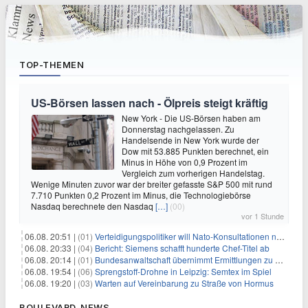
TOP-THEMEN
US-Börsen lassen nach - Ölpreis steigt kräftig
New York - Die US-Börsen haben am
Donnerstag nachgelassen. Zu
Handelsende in New York wurde der
Dow mit 53.885 Punkten berechnet, ein
Minus in Höhe von 0,9 Prozent im
Vergleich zum vorherigen Handelstag.
Wenige Minuten zuvor war der breiter gefasste S&P 500 mit rund
7.710 Punkten 0,2 Prozent im Minus, die Technologiebörse
Nasdaq berechnete den Nasdaq
[…]
(00)
vor 1 Stunde
06.08. 20:51 |
(01)
Verteidigungspolitiker will Nato-Konsultationen nach Drohnenfund
06.08. 20:33 |
(04)
Bericht: Siemens schafft hunderte Chef-Titel ab
06.08. 20:14 |
(01)
Bundesanwaltschaft übernimmt Ermittlungen zu Drohnenvorfall
06.08. 19:54 |
(06)
Sprengstoff-Drohne in Leipzig: Semtex im Spiel
06.08. 19:20 |
(03)
Warten auf Vereinbarung zu Straße von Hormus
BOULEVARD-NEWS