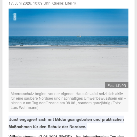
17. Juni 2026, 10:09 Uhr
·
Quelle:
LifePR
Foto: LifePR
Meeresschutz beginnt vor der eigenen Haustür: Juist setzt sich aktiv
für eine saubere Nordsee und nachhaltiges Umweltbewusstsein ein –
nicht nur am Tag der Ozeane am 08.06., sondern ganzjährig (Foto:
Lars Wehrmann)
Juist engagiert sich mit Bildungsangeboten und praktischen
Maßnahmen für den Schutz der Nordsee.
Wilhelmshaven, 17.06.2026 (lifePR) - Am internationalen Tag des