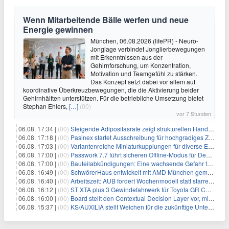
Wenn Mitarbeitende Bälle werfen und neue
Energie gewinnen
München, 06.08.2026 (lifePR) - Neuro-
Jonglage verbindet Jonglierbewegungen
mit Erkenntnissen aus der
Gehirnforschung, um Konzentration,
Motivation und Teamgefühl zu stärken.
Das Konzept setzt dabei vor allem auf
koordinative Überkreuzbewegungen, die die Aktivierung beider
Gehirnhälften unterstützen. Für die betriebliche Umsetzung bietet
Stephan Ehlers,
[…]
(00)
vor 7 Stunden
06.08. 17:34 |
(00)
Steigende Adipositasrate zeigt strukturellen Handlungsbedarf bei der Ernährung schulpflichtiger Kinder
06.08. 17:18 |
(00)
Pasinex startet Ausschreibung für hochgradiges Zinksulfidkonzentrat mit Germanium- und Silbergehalten und stellt ein Betriebsupdate bereit
06.08. 17:03 |
(00)
Variantenreiche Miniaturkupplungen für diverse Einsatzbereiche
06.08. 17:00 |
(00)
Passwork 7.7 führt sicheren Offline-Modus für Desktop- und Mobile-Apps ein
06.08. 17:00 |
(00)
Bauteilabkündigungen: Eine wachsende Gefahr für industrielle Elektroniksysteme
06.08. 16:49 |
(00)
SchwörerHaus entwickelt mit AMD München gemeinsam Tiny-Living-Konzepte und erhalten dafür den New Living Award
06.08. 16:40 |
(00)
Arbeitszeit: AUB fordert Wochenmodell statt starrer Tagesgrenze
06.08. 16:12 |
(00)
ST XTA plus 3 Gewindefahrwerk für Toyota GR Corolla entwickelt: Erstklassige Straßenlage in jeder Situation
06.08. 16:00 |
(00)
Board stellt den Contextual Decision Layer vor, mit dem Unternehmensdaten und KI-Investitionen in intelligentere Geschäftsentscheidungen umgesetzt wer
06.08. 15:37 |
(00)
KS/AUXILIA stellt Weichen für die zukünftige Unternehmensführung