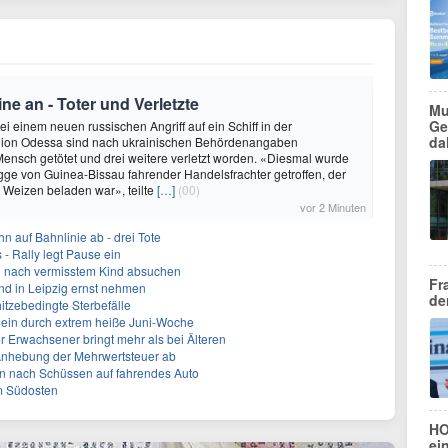
ine an - Toter und Verletzte
Mu
Ge
i einem neuen russischen Angriff auf ein Schiff in der
da
ion Odessa sind nach ukrainischen Behördenangaben
ensch getötet und drei weitere verletzt worden. «Diesmal wurde
agge von Guinea-Bissau fahrender Handelsfrachter getroffen, der
 Weizen beladen war», teilte
[…]
(00)
vor 2 Minuten
 auf Bahnlinie ab - drei Tote
s - Rally legt Pause ein
n nach vermisstem Kind absuchen
Fr
nd in Leipzig ernst nehmen
de
itzebedingte Sterbefälle
llein durch extrem heiße Juni-Woche
r Erwachsener bringt mehr als bei Älteren
 Anhebung der Mehrwertsteuer ab
en nach Schüssen auf fahrendes Auto
m Südosten
HO
ei