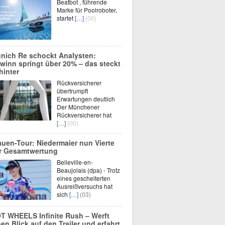
Beatbot , führende
Marke für Poolroboter,
startet
[…]
(00)
nich Re schockt Analysten:
winn springt über 20% – das steckt
hinter
Rückversicherer
übertrumpft
Erwartungen deutlich
Der Münchener
Rückversicherer hat
[…]
(00)
auen-Tour: Niedermaier nun Vierte
r Gesamtwertung
Belleville-en-
Beaujolais (dpa) - Trotz
eines gescheiterten
Ausreißversuchs hat
sich
[…]
(03)
T WHEELS Infinite Rush – Werft
nen Blick auf den Trailer und erfahrt