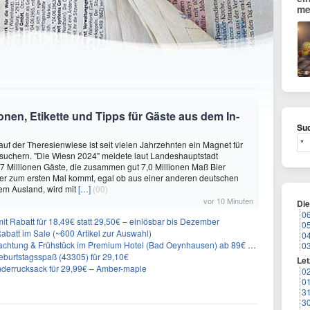
me
nen, Etikette und Tipps für Gäste aus dem In-
Suc
auf der Theresienwiese ist seit vielen Jahrzehnten ein Magnet für
suchern. "Die Wiesn 2024" meldete laut Landeshauptstadt
 Millionen Gäste, die zusammen gut 7,0 Millionen Maß Bier
er zum ersten Mal kommt, egal ob aus einer anderen deutschen
em Ausland, wird mit
[…]
(00)
vor 10 Minuten
Di
0
it Rabatt für 18,49€ statt 29,50€ – einlösbar bis Dezember
0
abatt im Sale (~600 Artikel zur Auswahl)
0
achtung & Frühstück im Premium Hotel (Bad Oeynhausen) ab 89€ p.P.
0
burtstagsspaß (43305) für 29,10€
Let
nderrucksack für 29,99€ – Amber-maple
0
0
3
3