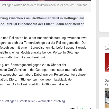
n Göttingen wurde nach dem mutmaßlichen Täter gesucht - nun hat
zung zwischen zwei Großfamilien wird in Göttingen ein
he Täter ist zunächst auf der Flucht - dann aber stellt er
 einen Polizisten bei einer Auseinandersetzung zwischen zwei
gen hat sich der Tatverdächtige bei der Polizei gemeldet. Der
Li
Totschlags mit einem Europäischen Haftbefehl gesucht wurde,
Ve
leitung eines Rechtsanwalts bei der Polizei in Göttingen
aatsanwaltschaft Braunschweig mit.
chtig, am Samstagabend gegen 22.15 Uhr bei der
enden Großfamilien in der Göttinger Innenstadt mutmaßlich
fe abgegeben zu haben. Dabei war ein Polizeibeamter schwer
station. Die Ermittlungen zum genauen Tatablauf, den
Dax
ch an. Die Polizeiinspektion Göttingen hat eine
Pa
n / Göttingen / Großfamilien / versuchter Totschlag