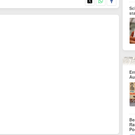
Sc
st
Er
Au
Be
Ra
Po