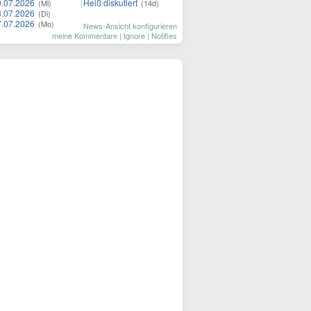
9.07.2026
Heiß diskutiert
(Mi)
(14d)
8.07.2026
(Di)
7.07.2026
(Mo)
News-Ansicht konfigurieren
meine Kommentare
|
Ignore
|
Notifies