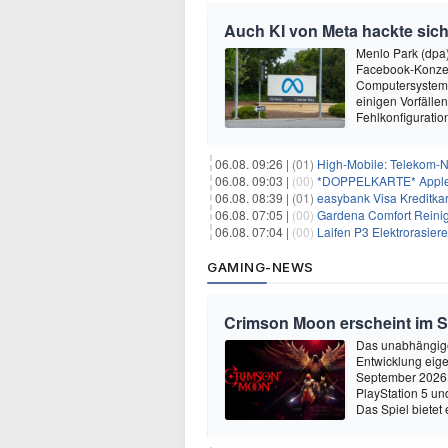
Auch KI von Meta hackte sich
Menlo Park (dpa
Facebook-Konzer
Computersysteme
einigen Vorfälle
Fehlkonfiguratio
06.08. 09:26 |
(01)
High-Mobile: Telekom-Netz – 30G
06.08. 09:03 |
(00)
*DOPPELKARTE* Apple iPhone 17 Pro 2
06.08. 08:39 |
(01)
easybank Visa Kreditkar
06.08. 07:05 |
(00)
Gardena Comfort Reinig
06.08. 07:04 |
(00)
Laifen P3 Elektrorasierer B
GAMING-NEWS
Crimson Moon erscheint im 
Das unabhängige
Entwicklung eige
September 2026 
PlayStation 5 un
Das Spiel bietet 