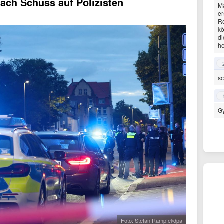
nach Schuss auf Polizisten
Ma
er
Re
kö
d
he
sc
Gy
Foto: Stefan Rampfel/dpa