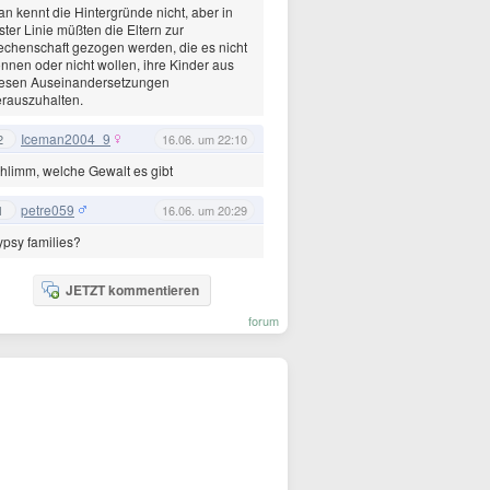
n kennt die Hintergründe nicht, aber in
ster Linie müßten die Eltern zur
chenschaft gezogen werden, die es nicht
nnen oder nicht wollen, ihre Kinder aus
iesen Auseinandersetzungen
rauszuhalten.
Iceman2004_9
2
16.06. um 22:10
hlimm, welche Gewalt es gibt
petre059
1
16.06. um 20:29
psy families?
JETZT kommentieren
forum