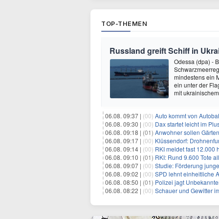
TOP-THEMEN
Russland greift Schiff in Ukra
Odessa (dpa) - Be
Schwarzmeerreg
mindestens ein M
ein unter der Fl
mit ukrainischem
06.08. 09:37 |
(00)
Auto kommt von Autobahn
06.08. 09:30 |
(00)
Dax startet leicht im Plu
06.08. 09:18 |
(01)
Anwohner sollen Gärte
06.08. 09:17 |
(00)
Klüssendorf: Drohnenfu
06.08. 09:14 |
(00)
RKI meldet fast 12.000 h
06.08. 09:10 |
(01)
RKI: Rund 9.600 Tote a
06.08. 09:07 |
(00)
Studie: Förderung junge
06.08. 09:02 |
(00)
SPD lehnt einheitliche
06.08. 08:50 |
(01)
Polizei jagt Unbekannt
06.08. 08:22 |
(00)
Schauer und Gewitter i