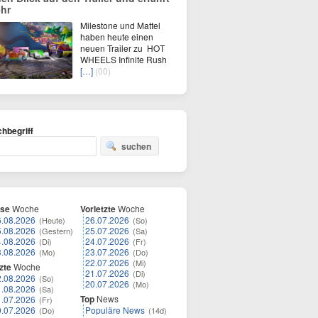
hr
Milestone und Mattel
haben heute einen
neuen Trailer zu HOT
WHEELS Infinite Rush
[…]
(00)
hbegriff
suchen
ese
Woche
Vorletzte
Woche
6.08.2026
26.07.2026
(Heute)
(So)
5.08.2026
25.07.2026
(Gestern)
(Sa)
4.08.2026
24.07.2026
(Di)
(Fr)
3.08.2026
23.07.2026
(Mo)
(Do)
22.07.2026
(Mi)
zte
Woche
21.07.2026
(Di)
2.08.2026
(So)
20.07.2026
(Mo)
1.08.2026
(Sa)
Top
News
1.07.2026
(Fr)
0.07.2026
Populäre News
(Do)
(14d)