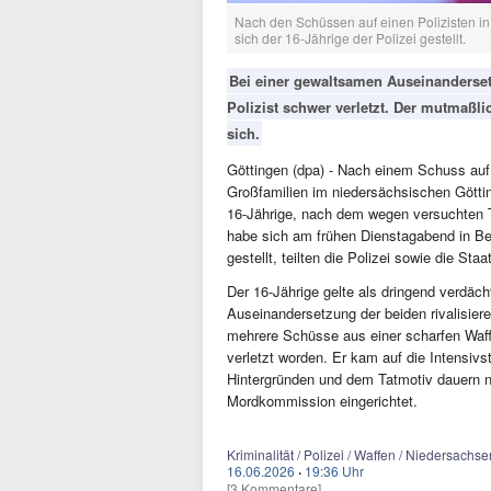
Nach den Schüssen auf einen Polizisten i
sich der 16-Jährige der Polizei gestellt.
Bei einer gewaltsamen Auseinanderset
Polizist schwer verletzt. Der mutmaßlic
sich.
Göttingen (dpa) - Nach einem Schuss auf
Großfamilien im niedersächsischen Göttin
16-Jährige, nach dem wegen versuchten 
habe sich am frühen Dienstagabend in Beg
gestellt, teilten die Polizei sowie die St
Der 16-Jährige gelte als dringend verdä
Auseinandersetzung der beiden rivalisier
mehrere Schüsse aus einer scharfen Waf
verletzt worden. Er kam auf die Intensiv
Hintergründen und dem Tatmotiv dauern no
Mordkommission eingerichtet.
Kriminalität / Polizei / Waffen / Niedersachse
16.06.2026
·
19:36 Uhr
[3 Kommentare]