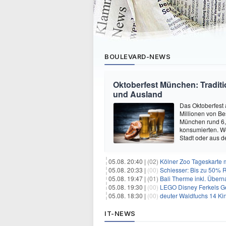
BOULEVARD-NEWS
Oktoberfest München: Traditio
und Ausland
Das Oktoberfest 
Millionen von Be
München rund 6,7
konsumierten. W
Stadt oder aus d
05.08. 20:40 |
(02)
Kölner Zoo Tageskarte m
05.08. 20:33 |
(00)
Schiesser: Bis zu 50% R
05.08. 19:47 |
(01)
Bali Therme inkl. Übern
05.08. 19:30 |
(00)
LEGO Disney Ferkels Ge
05.08. 18:30 |
(00)
deuter Waldfuchs 14 Ki
IT-NEWS