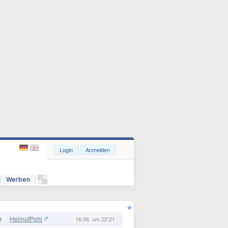
Login
Anmelden
Werben
HelmutPohl
3
16.06. um 22:21