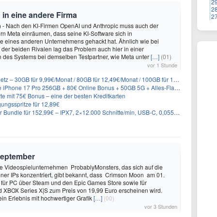
2
2
 in eine andere Firma
2
) - Nach den KI-Firmen OpenAI und Anthropic muss auch der
n Meta einräumen, dass seine KI-Software sich in
 eines anderen Unternehmens gehackt hat. Ähnlich wie bei
n der beiden Rivalen lag das Problem auch hier in einer
n des Systems bei demselben Testpartner, wie Meta unter
[…]
(01)
vor 1 Stunde
B für 9,99€/Monat / 80GB für 12,49€/Monat / 100GB für 19,99€/Monat (auch mtl. kündbar)
56GB + 80€ Online Bonus + 50GB 5G + Alles-Flat im Telekom-Netz für 44,94€/Monat – eff. 4,40€/Monat
te mit 75€ Bonus – eine der besten Kreditkarten
ungsspritze für 12,89€
undle für 152,99€ – IPX7, 2×12.000 Schnitte/min, USB-C, 0,055mm Scherfolie
September
 Videospielunternehmen ProbablyMonsters, das sich auf die
ner IPs konzentriert, gibt bekannt, dass Crimson Moon am 01.
für PC über Steam und den Epic Games Store sowie für
d XBOX Series X|S zum Preis von 19,99 Euro erscheinen wird.
ein Erlebnis mit hochwertiger Grafik
[…]
(00)
vor 3 Stunden