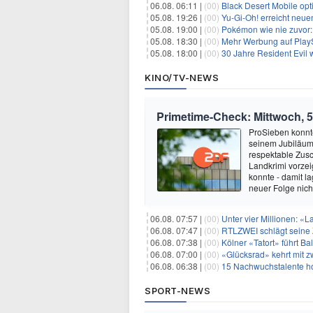
06.08. 06:11 |
(00)
Black Desert Mobile opt
05.08. 19:26 |
(00)
Yu‑Gi‑Oh! erreicht neue
05.08. 19:00 |
(00)
Pokémon wie nie zuvor:
05.08. 18:30 |
(00)
Mehr Werbung auf PlayS
05.08. 18:00 |
(00)
30 Jahre Resident Evil
KINO/TV-NEWS
Primetime-Check: Mittwoch, 5
ProSieben konnte
seinem Jubiläum 
respektable Zusc
Landkrimi vorzei
konnte - damit l
neuer Folge nich
06.08. 07:57 |
(00)
Unter vier Millionen: «
06.08. 07:47 |
(00)
RTLZWEI schlägt seine Z
06.08. 07:38 |
(00)
Kölner «Tatort» führt Ba
06.08. 07:00 |
(00)
«Glücksrad» kehrt mit 
06.08. 06:38 |
(00)
15 Nachwuchstalente ho
SPORT-NEWS