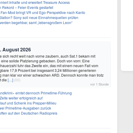
imiert Inhalte und erweitert Treasure Access
n Rekord – Feier‑Events gestartet
 Fan-Mod bringt VR und Ego-Perspektive nach Kanto
tation? Sony soll neue Einnahmequellen prüfen
 werden begehbar, samt „lebensgroßem Leon“
. August 2026
 sich recht weit nach vorne zaubern, auch Sat.1 bekam mit
eine solide Platzierung gebacken. Doch von vorn: Eine
hauerzahl fuhr das Zweite ein, das mit einem neuen Fall vom
gbare 17,9 Prozent bei insgesamt 3,24 Millionen generieren
ag man klar vor einer schwachen ARD. Dennoch konnte man trotz
t die
[…]
(00)
vor 1 Stunde
Landkrimi» erntet dennoch Primetime-Führung
elte weiter erfolgreich auf
llauf und Schenk ins Prepper-Milieu
zwei Primetime-Ausgaben zurück
ffen auf den Deutschen Radiopreis