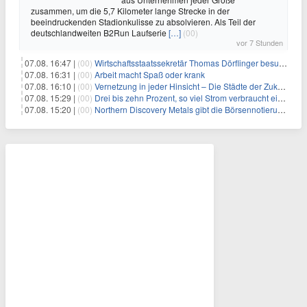
zusammen, um die 5,7 Kilometer lange Strecke in der
beeindruckenden Stadionkulisse zu absolvieren. Als Teil der
deutschlandweiten B2Run Laufserie
[…]
(00)
vor 7 Stunden
07.08. 16:47 |
(00)
Wirtschaftsstaatssekretär Thomas Dörflinger besucht Handwerksbetrieb im Kammerbezirk Freiburg
07.08. 16:31 |
(00)
Arbeit macht Spaß oder krank
07.08. 16:10 |
(00)
Vernetzung in jeder Hinsicht – Die Städte der Zukunft sind grün-blau
07.08. 15:29 |
(00)
Drei bis zehn Prozent, so viel Strom verbraucht ein Aufzug im Gebäude
07.08. 15:20 |
(00)
Northern Discovery Metals gibt die Börsennotierung an der Frankfurter Wertpapierbörse bekannt