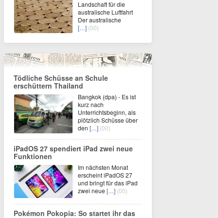
Landschaft für die
australische Luftfahrt
Der australische
[…]
(00)
Tödliche Schüsse an Schule
erschüttern Thailand
Bangkok (dpa) - Es ist
kurz nach
Unterrichtsbeginn, als
plötzlich Schüsse über
den
[…]
(00)
iPadOS 27 spendiert iPad zwei neue
Funktionen
Im nächsten Monat
erscheint iPadOS 27
und bringt für das iPad
zwei neue
[…]
(00)
Pokémon Pokopia: So startet ihr das