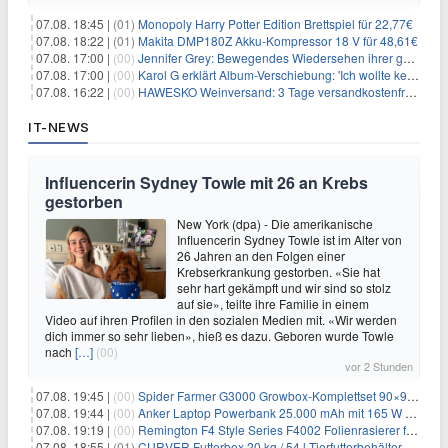
07.08. 18:45 |
(01)
Monopoly Harry Potter Edition Brettspiel für 22,77€
07.08. 18:22 |
(01)
Makita DMP180Z Akku-Kompressor 18 V für 48,61€
07.08. 17:00 |
(00)
Jennifer Grey: Bewegendes Wiedersehen ihrer geschiedenen Eltern kurz vor dem Tod ihrer Mutter
07.08. 17:00 |
(00)
Karol G erklärt Album-Verschiebung: 'Ich wollte keine persönliche Situation ausnutzen'
07.08. 16:22 |
(00)
HAWESKO Weinversand: 3 Tage versandkostenfrei bestellen (MBW 25€)
IT-NEWS
Influencerin Sydney Towle mit 26 an Krebs
gestorben
New York (dpa) - Die amerikanische
Influencerin Sydney Towle ist im Alter von
26 Jahren an den Folgen einer
Krebserkrankung gestorben. «Sie hat
sehr hart gekämpft und wir sind so stolz
auf sie», teilte ihre Familie in einem
Video auf ihren Profilen in den sozialen Medien mit. «Wir werden
dich immer so sehr lieben», hieß es dazu. Geboren wurde Towle
nach
[…]
(00)
vor 2 Stunden
07.08. 19:45 |
(00)
Spider Farmer G3000 Growbox-Komplettset 90×90×180 cm für 379,99€
07.08. 19:44 |
(00)
Anker Laptop Powerbank 25.000 mAh mit 165 W refurbished für 58,39€
07.08. 19:19 |
(00)
Remington F4 Style Series F4002 Folienrasierer für 18,99€
07.08. 18:55 |
(01)
CURVER Futterbox 20 kg / 54 l Tierfutterbehälter mit Rollen für 19,99€