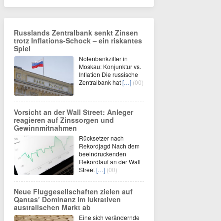
Russlands Zentralbank senkt Zinsen
trotz Inflations-Schock – ein riskantes
Spiel
Notenbankzitter in
Moskau: Konjunktur vs.
Inflation Die russische
Zentralbank hat
[…]
(00)
Vorsicht an der Wall Street: Anleger
reagieren auf Zinssorgen und
Gewinnmitnahmen
Rücksetzer nach
Rekordjagd Nach dem
beeindruckenden
Rekordlauf an der Wall
Street
[…]
(00)
Neue Fluggesellschaften zielen auf
Qantas’ Dominanz im lukrativen
australischen Markt ab
Eine sich verändernde