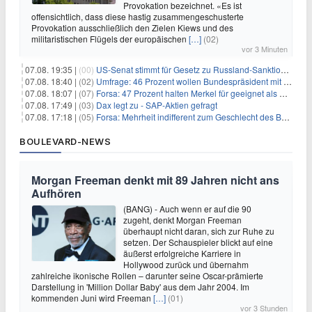
Provokation bezeichnet. «Es ist
offensichtlich, dass diese hastig zusammengeschusterte
Provokation ausschließlich den Zielen Kiews und des
militaristischen Flügels der europäischen
[…]
(02)
vor 3 Minuten
07.08. 19:35 |
(00)
US-Senat stimmt für Gesetz zu Russland-Sanktionen
07.08. 18:40 |
(02)
Umfrage: 46 Prozent wollen Bundespräsident mit Politik-Erfahrung
07.08. 18:07 |
(07)
Forsa: 47 Prozent halten Merkel für geeignet als Bundespräsidentin
07.08. 17:49 |
(03)
Dax legt zu - SAP-Aktien gefragt
07.08. 17:18 |
(05)
Forsa: Mehrheit indifferent zum Geschlecht des Bundespräsidenten
BOULEVARD-NEWS
Morgan Freeman denkt mit 89 Jahren nicht ans
Aufhören
(BANG) - Auch wenn er auf die 90
zugeht, denkt Morgan Freeman
überhaupt nicht daran, sich zur Ruhe zu
setzen. Der Schauspieler blickt auf eine
äußerst erfolgreiche Karriere in
Hollywood zurück und übernahm
zahlreiche ikonische Rollen – darunter seine Oscar-prämierte
Darstellung in 'Million Dollar Baby' aus dem Jahr 2004. Im
kommenden Juni wird Freeman
[…]
(01)
vor 3 Stunden