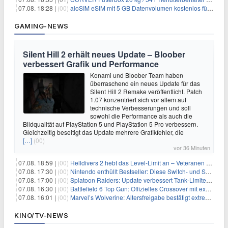
07.08. 18:28 |
(00)
aloSIM eSIM mit 5 GB Datenvolumen kostenlos für Windscribe-Pro-Nutzer
GAMING-NEWS
Silent Hill 2 erhält neues Update – Bloober
verbessert Grafik und Performance
Konami und Bloober Team haben
überraschend ein neues Update für das
Silent Hill 2 Remake veröffentlicht. Patch
1.07 konzentriert sich vor allem auf
technische Verbesserungen und soll
sowohl die Performance als auch die
Bildqualität auf PlayStation 5 und PlayStation 5 Pro verbessern.
Gleichzeitig beseitigt das Update mehrere Grafikfehler, die
[…]
(00)
vor 36 Minuten
07.08. 18:59 |
(00)
Helldivers 2 hebt das Level-Limit an – Veteranen können endlich weiter aufsteigen
07.08. 17:30 |
(00)
Nintendo enthüllt Bestseller: Diese Switch- und Switch-2-Spiele verkaufen sich am besten
07.08. 17:00 |
(00)
Splatoon Raiders: Update verbessert Tank-Limiter und behebt Bugs
07.08. 16:30 |
(00)
Battlefield 6 Top Gun: Offizielles Crossover mit exklusiven Inhalten angekündigt
07.08. 16:01 |
(00)
Marvel’s Wolverine: Altersfreigabe bestätigt extreme Gewalt und düstere Szenen
KINO/TV-NEWS