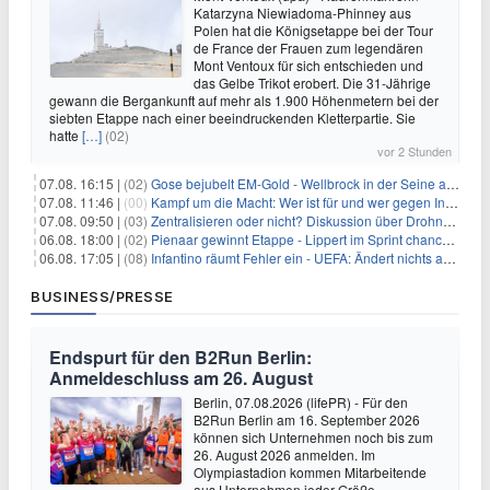
Katarzyna Niewiadoma-Phinney aus
Polen hat die Königsetappe bei der Tour
de France der Frauen zum legendären
Mont Ventoux für sich entschieden und
das Gelbe Trikot erobert. Die 31-Jährige
gewann die Bergankunft auf mehr als 1.900 Höhenmetern bei der
siebten Etappe nach einer beeindruckenden Kletterpartie. Sie
hatte
[…]
(02)
vor 2 Stunden
07.08. 16:15 |
(02)
Gose bejubelt EM-Gold - Wellbrock in der Seine ausgebremst
07.08. 11:46 |
(00)
Kampf um die Macht: Wer ist für und wer gegen Infantino?
07.08. 09:50 |
(03)
Zentralisieren oder nicht? Diskussion über Drohnenabwehr
06.08. 18:00 |
(02)
Pienaar gewinnt Etappe - Lippert im Sprint chancenlos
06.08. 17:05 |
(08)
Infantino räumt Fehler ein - UEFA: Ändert nichts an Boykott
BUSINESS/PRESSE
Endspurt für den B2Run Berlin:
Anmeldeschluss am 26. August
Berlin, 07.08.2026 (lifePR) - Für den
B2Run Berlin am 16. September 2026
können sich Unternehmen noch bis zum
26. August 2026 anmelden. Im
Olympiastadion kommen Mitarbeitende
aus Unternehmen jeder Größe