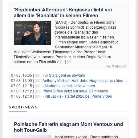
'September Afternoon'-Regisseur liebt vor
allem die 'Banalität' in seinen Filmen
(BANG) - Der deutsche Filmemacher
Nicolaas Schmidt ist überzeugt, dass
gerade die "Banalität" das
Interessanteste ist, was er in seinen
Filmen zeigen kann. Sein Regiedebüt
'September Afternoon' feiert am 10.
August im Wettbewerb 'Filmmakers of the Present' beim
Filmfestival von Locarno Premiere. In einer Regie-Notiz zu
seinem neuen Film erklärte
[…]
(00)
vor 3 Stunden
07.08. 13:35 |
(00)
Für Starz geht es abwärts
07.08. 13:00 |
(00)
Anthony Michael Hall: John Hughes sprach über eine Fortsetzung von 'The Breakfast Club'
07.08. 12:15 |
(00)
«Madden» startet im November
07.08. 12:12 |
(00)
Prime Video setzt auf neue K-Romanze
07.08. 12:10 |
(00)
«Kill Jackie» startet 2026 bei Prime Video
SPORT-NEWS
Polnische Fahrerin siegt am Mont Ventoux und
holt Tour-Gelb
Mont Ventoux (dpa) - Radrennfahrerin