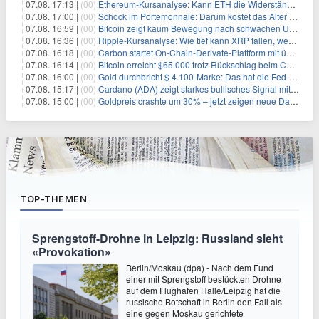
07.08. 17:13 |
(00)
Ethereum-Kursanalyse: Kann ETH die Widerstände der gleitenden Durchschnitte überwinden?
07.08. 17:00 |
(00)
Schock im Portemonnaie: Darum kostet das Alter deutlich mehr als Sie denken
07.08. 16:59 |
(00)
Bitcoin zeigt kaum Bewegung nach schwachen US-Arbeitsmarktdaten, Fed-Zinserhöhungschancen sinken auf 44%
07.08. 16:36 |
(00)
Ripple-Kursanalyse: Wie tief kann XRP fallen, wenn die $1-Unterstützung am Wochenende verloren geht?
07.08. 16:18 |
(00)
Carbon startet On-Chain-Derivate-Plattform mit über 950 Märkten in einem Konto
07.08. 16:14 |
(00)
Bitcoin erreicht $65.000 trotz Rückschlag beim CLARITY Act und fehlendem US-Iran-Abkommen
07.08. 16:00 |
(00)
Gold durchbricht $ 4.100-Marke: Das hat die Fed-Entscheidung ausgelöst
07.08. 15:17 |
(00)
Cardano (ADA) zeigt starkes bullisches Signal mit Potenzial für 200% Kursanstieg
07.08. 15:00 |
(00)
Goldpreis crashte um 30% – jetzt zeigen neue Daten: War es berechtigt?
TOP-THEMEN
Sprengstoff-Drohne in Leipzig: Russland sieht
«Provokation»
Berlin/Moskau (dpa) - Nach dem Fund
einer mit Sprengstoff bestückten Drohne
auf dem Flughafen Halle/Leipzig hat die
russische Botschaft in Berlin den Fall als
eine gegen Moskau gerichtete