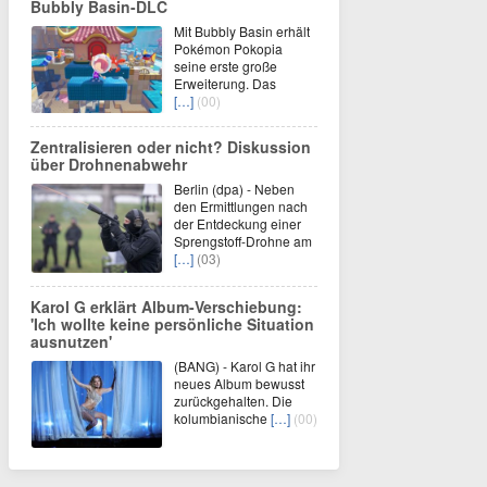
Bubbly Basin-DLC
Mit Bubbly Basin erhält
Pokémon Pokopia
seine erste große
Erweiterung. Das
[…]
(00)
Zentralisieren oder nicht? Diskussion
über Drohnenabwehr
Berlin (dpa) - Neben
den Ermittlungen nach
der Entdeckung einer
Sprengstoff-Drohne am
[…]
(03)
Karol G erklärt Album-Verschiebung:
'Ich wollte keine persönliche Situation
ausnutzen'
(BANG) - Karol G hat ihr
neues Album bewusst
zurückgehalten. Die
kolumbianische
[…]
(00)