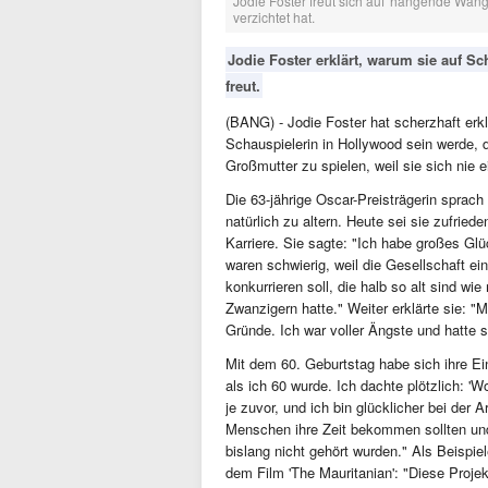
Jodie Foster freut sich auf 'hängende Wan
verzichtet hat.
Jodie Foster erklärt, warum sie auf Sc
freut.
(BANG) - Jodie Foster hat scherzhaft erkl
Schauspielerin in Hollywood sein werde,
Großmutter zu spielen, weil sie sich nie 
Die 63-jährige Oscar-Preisträgerin sprach
natürlich zu altern. Heute sei sie zufried
Karriere. Sie sagte: "Ich habe großes Glü
waren schwierig, weil die Gesellschaft e
konkurrieren soll, die halb so alt sind w
Zwanzigern hatte." Weiter erklärte sie: "
Gründe. Ich war voller Ängste und hatte s
Mit dem 60. Geburtstag habe sich ihre Ei
als ich 60 wurde. Ich dachte plötzlich: 'W
je zuvor, und ich bin glücklicher bei der
Menschen ihre Zeit bekommen sollten und
bislang nicht gehört wurden." Als Beispiel
dem Film 'The Mauritanian': "Diese Projekt