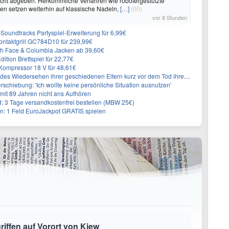
cht abgeben. Herkömmliche Verfahren wie robotergestützte
n setzen weiterhin auf klassische Nadeln,
[…]
(00)
vor 8 Stunden
n-Soundtracks Partyspiel-Erweiterung für 6,99€
 Kontaktgrill GC784D10 für 239,99€
rth Face & Columbia Jacken ab 39,60€
ition Brettspiel für 22,77€
ompressor 18 V für 48,61€
s Wiedersehen ihrer geschiedenen Eltern kurz vor dem Tod ihrer Mutter
rschiebung: 'Ich wollte keine persönliche Situation ausnutzen'
it 89 Jahren nicht ans Aufhören
3 Tage versandkostenfrei bestellen (MBW 25€)
: 1 Feld EuroJackpot GRATIS spielen
riffen auf Vorort von Kiew