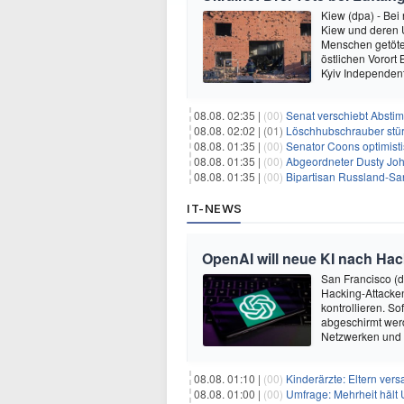
Kiew (dpa) - Bei
Kiew und deren
Menschen getötet
östlichen Vorort
Kyiv Independen
08.08. 02:35 |
(00)
Senat verschiebt Abstimmung ü
08.08. 02:02 |
(01)
Löschhubschrauber stür
08.08. 01:35 |
(00)
Senator Coons optimisti
08.08. 01:35 |
(00)
Abgeordneter Dusty Johnson s
08.08. 01:35 |
(00)
Bipartisan Russland-San
IT-NEWS
OpenAI will neue KI nach Hac
San Francisco (
Hacking-Attacken
kontrollieren. S
abgeschirmt wer
Netzwerken und
08.08. 01:10 |
(00)
Kinderärzte: Eltern ver
08.08. 01:00 |
(00)
Umfrage: Mehrheit hält 