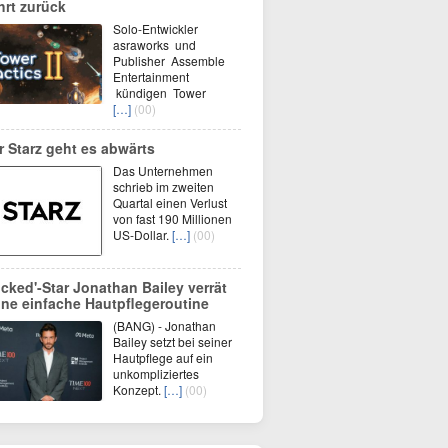
hrt zurück
Solo-Entwickler
asraworks und
Publisher Assemble
Entertainment
kündigen Tower
[…]
(00)
r Starz geht es abwärts
Das Unternehmen
schrieb im zweiten
Quartal einen Verlust
von fast 190 Millionen
US-Dollar.
[…]
(00)
icked'-Star Jonathan Bailey verrät
ine einfache Hautpflegeroutine
(BANG) - Jonathan
Bailey setzt bei seiner
Hautpflege auf ein
unkompliziertes
Konzept.
[…]
(00)