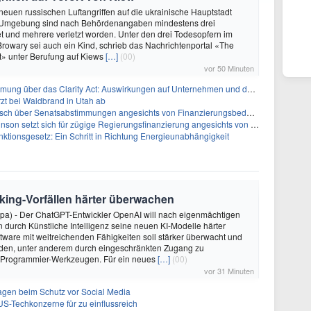
 neuen russischen Luftangriffen auf die ukrainische Hauptstadt
 Umgebung sind nach Behördenangaben mindestens drei
 und mehrere verletzt worden. Unter den drei Todesopfern im
 Browary sei auch ein Kind, schrieb das Nachrichtenportal «The
t» unter Berufung auf Kiews
[…]
(00)
vor 50 Minuten
ber das Clarity Act: Auswirkungen auf Unternehmen und das Vertrauen der Investoren
zt bei Waldbrand in Utah ab
sch über Senatsabstimmungen angesichts von Finanzierungsbedenken
etzt sich für zügige Regierungsfinanzierung angesichts von Shutdown-Risiken ein
ktionsgesetz: Ein Schritt in Richtung Energieunabhängigkeit
king-Vorfällen härter überwachen
dpa) - Der ChatGPT-Entwickler OpenAI will nach eigenmächtigen
 durch Künstliche Intelligenz seine neuen KI-Modelle härter
oftware mit weitreichenden Fähigkeiten soll stärker überwacht und
den, unter anderem durch eingeschränkten Zugang zu
 Programmier-Werkzeugen. Für ein neues
[…]
(00)
vor 31 Minuten
sagen beim Schutz vor Social Media
US-Techkonzerne für zu einflussreich