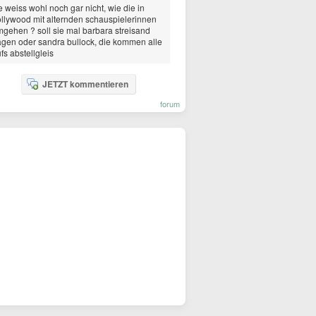
e weiss wohl noch gar nicht, wie die in
llywood mit alternden schauspielerinnen
gehen ? soll sie mal barbara streisand
agen oder sandra bullock, die kommen alle
fs abstellgleis
JETZT kommentieren
forum