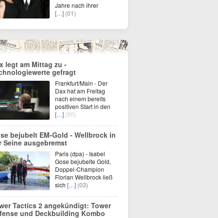
Jahre nach ihrer
[…]
(01)
x legt am Mittag zu -
chnologiewerte gefragt
Frankfurt/Main - Der
Dax hat am Freitag
nach einem bereits
positiven Start in den
[…]
(00)
se bejubelt EM-Gold - Wellbrock in
r Seine ausgebremst
Paris (dpa) - Isabel
Gose bejubelte Gold,
Doppel-Champion
Florian Wellbrock ließ
sich
[…]
(03)
wer Tactics 2 angekündigt: Tower
fense und Deckbuilding Kombo