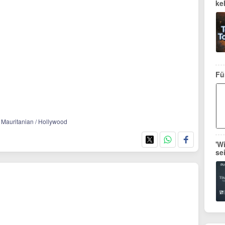
ke
Fü
e Mauritanian / Hollywood
'W
se