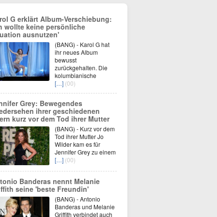
rol G erklärt Album-Verschiebung:
ch wollte keine persönliche
tuation ausnutzen'
(BANG) - Karol G hat
ihr neues Album
bewusst
zurückgehalten. Die
kolumbianische
[…]
(00)
nnifer Grey: Bewegendes
edersehen ihrer geschiedenen
tern kurz vor dem Tod ihrer Mutter
(BANG) - Kurz vor dem
Tod ihrer Mutter Jo
Wilder kam es für
Jennifer Grey zu einem
[…]
(00)
tonio Banderas nennt Melanie
iffith seine 'beste Freundin'
(BANG) - Antonio
Banderas und Melanie
Griffith verbindet auch