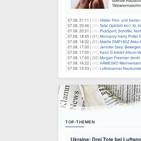
oberste Hautschi
Tätowiermaschine
07.08. 21:11 |
(00)
Hitster Film- und Serie
07.08. 20:46 |
(00)
Tefal OptiGrill 4in1 XL
07.08. 20:31 |
(00)
PickSport: Schöffel, No
07.08. 18:45 |
(01)
Monopoly Harry Potter Ed
07.08. 18:22 |
(01)
Makita DMP180Z Akku-K
07.08. 17:00 |
(00)
Jennifer Grey: Bewegende
07.08. 17:00 |
(00)
Karol G erklärt Album-Ve
07.08. 17:00 |
(02)
Morgan Freeman denkt m
07.08. 16:22 |
(00)
HAWESKO Weinversand: 
07.08. 15:53 |
(00)
Lottoscanner-Neukunden
TOP-THEMEN
Ukraine: Drei Tote bei Luftang