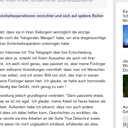
gen'-Rollen im Alter, nachdem sie auf Schönheitsoperationen
Ka
'I
hönheitsoperationen verzichtet und sich auf spätere Rollen
Si
ärt, dass sie in ihren Siebzigern womöglich die einzige
 die noch die "hängenden Wangen" habe, um eine drogensüchtige
einer Schönheitsoperation unterzogen habe.
 im Interview mit 'The Telegraph' über ihre Entscheidung,
ener denn je, sowohl mit ihrem Aussehen als auch mit ihrer
Je
ck. Ich weiß nicht genau, was passiert ist, aber meine Fünfziger
Wi
inem seltsame Vorstellungen vermittelt: dass man mit Menschen
El
ie man selbst, und mit einem Bild von sich, das man in seinen
Meine Fünfziger waren hart. Ich glaube, es hatte auch hormonelle
tändig das Gefühl, nicht genug zu sein."
nstellung jedoch grundlegend verändert: "Dann passierte etwas,
ow, es ist mir egal.' Ich glaube, meine Arbeit ist heute besser als
An
 Arbeit. Außerdem habe ich erkannt, dass nun auch andere
Gr
 dass ich dabei helfen kann, Geschichten zu erzählen, die
e nannte sie ihre Arbeiten an der Serie 'True Detective' sowie
e waren für mich unglaublich erfüllend, erfüllender als alles,