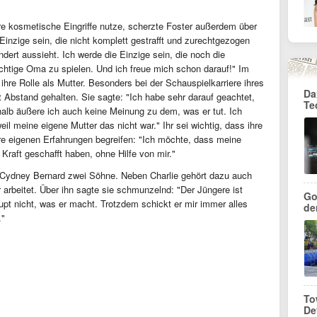
re kosmetische Eingriffe nutze, scherzte Foster außerdem über
 Einzige sein, die nicht komplett gestrafft und zurechtgezogen
ndert aussieht. Ich werde die Einzige sein, die noch die
tige Oma zu spielen. Und ich freue mich schon darauf!" Im
ihre Rolle als Mutter. Besonders bei der Schauspielkarriere ihres
Da
 Abstand gehalten. Sie sagte: "Ich habe sehr darauf geachtet,
Te
alb äußere ich auch keine Meinung zu dem, was er tut. Ich
eil meine eigene Mutter das nicht war." Ihr sei wichtig, dass ihre
ihre eigenen Erfahrungen begreifen: "Ich möchte, dass meine
 Kraft geschafft haben, ohne Hilfe von mir."
in Cydney Bernard zwei Söhne. Neben Charlie gehört dazu auch
r arbeitet. Über ihn sagte sie schmunzelnd: "Der Jüngere ist
Go
upt nicht, was er macht. Trotzdem schickt er mir immer alles
de
."
To
De