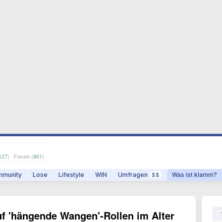
127
) · Forum (
861
)
munity
Lose
Lifestyle
WIN
Umfragen
Was ist klamm?
$$
auf 'hängende Wangen'-Rollen im Alter