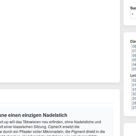
Suc
Di
0
0
0
0
0
0
Let
0
0
3
3
2
2
2
hne einen einzigen Nadelstich
rt-up will das Tätowieren neu erfinden, ohne Nadelstiche und
it einer klassischen Sitzung. CipherX ersetzt die
durch ein Pflaster voller Mikronadeln, die Pigment direkt in die