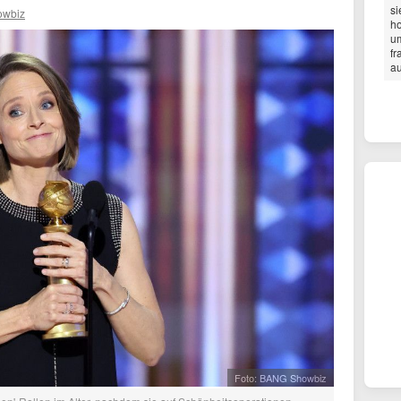
si
wbiz
ho
um
fr
au
Foto: BANG Showbiz