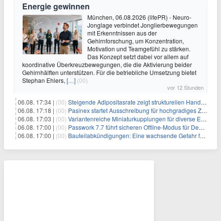
Energie gewinnen
München, 06.08.2026 (lifePR) - Neuro-
Jonglage verbindet Jonglierbewegungen
mit Erkenntnissen aus der
Gehirnforschung, um Konzentration,
Motivation und Teamgefühl zu stärken.
Das Konzept setzt dabei vor allem auf
koordinative Überkreuzbewegungen, die die Aktivierung beider
Gehirnhälften unterstützen. Für die betriebliche Umsetzung bietet
Stephan Ehlers,
[…]
(00)
vor 12 Stunden
06.08. 17:34 |
(00)
Steigende Adipositasrate zeigt strukturellen Handlungsbedarf bei der Ernährung schulpflichtiger Kinder
06.08. 17:18 |
(00)
Pasinex startet Ausschreibung für hochgradiges Zinksulfidkonzentrat mit Germanium- und Silbergehalten und stellt ein Betriebsupdate bereit
06.08. 17:03 |
(00)
Variantenreiche Miniaturkupplungen für diverse Einsatzbereiche
06.08. 17:00 |
(00)
Passwork 7.7 führt sicheren Offline-Modus für Desktop- und Mobile-Apps ein
06.08. 17:00 |
(00)
Bauteilabkündigungen: Eine wachsende Gefahr für industrielle Elektroniksysteme