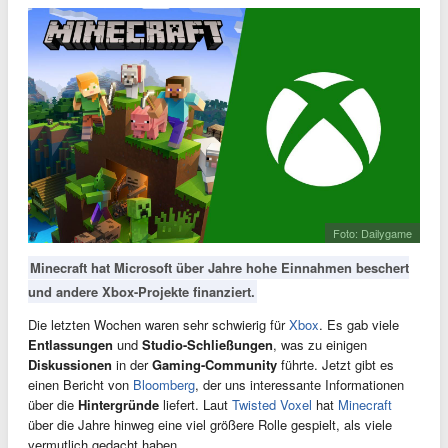
Foto: Dailygame
Minecraft hat Microsoft über Jahre hohe Einnahmen beschert
und andere Xbox-Projekte finanziert.
Die letzten Wochen waren sehr schwierig für
Xbox
. Es gab viele
Entlassungen
und
Studio-Schließungen
, was zu einigen
Diskussionen
in der
Gaming-Community
führte. Jetzt gibt es
einen Bericht von
Bloomberg
, der uns interessante Informationen
über die
Hintergründe
liefert. Laut
Twisted Voxel
hat
Minecraft
über die Jahre hinweg eine viel größere Rolle gespielt, als viele
vermutlich gedacht haben.