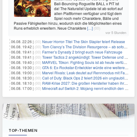
Ball-Bouncing-Roguelite BALL x PIT ist
da! The Naturalist Update ist ab sofort auf
allen Plattformen verfügbar und fügt dem
Spiel noch mehr Charaktere, Bälle und
Passive Fähigkeiten hinzu, wodurch sich die Möglichkeiten eines
Runs erheblich erweitern. Neue Charaktere
[…]
(00)
vor 5 Stunden
06.08. 22:26 |
(00)
Neuer Horror‑Titel The Skin Stapler feiert Release
06.08. 19:42 |
(00)
Tom Clancy’s The Division Resurgence – ab sofort für euch verfügbar
06.08. 19:41 |
(00)
Farmer’s Dynasty 2 bringt euch neue Fahrzeuge
06.08. 19:41 |
(00)
Tower Tactics 2 angekündigt: Tower Defense und Deckbuilding Kombo kehrt zurück
06.08. 19:40 |
(00)
MARVEL Tōkon: Fighting Souls ist ab heute verfügbar
06.08. 19:30 |
(00)
GTA 6: Ex-Rockstar-Entwickler würde eine weitere Verschiebung nicht überraschen
06.08. 19:00 |
(00)
Marvel Rivals: Leak deutet auf Rennmodus mit Fahrzeugen hin
06.08. 18:30 |
(00)
Call of Duty: Black Ops 2 feiert 2026 ein unglaubliches Comeback
06.08. 18:10 |
(00)
RAM-Krise 2027: Die großen Hersteller haben ihre Produktion offenbar schon verkauft
06.08. 17:00 |
(00)
Minecraft auf Switch 2: Mojang nennt endlich den Releasetermin
TOP-THEMEN