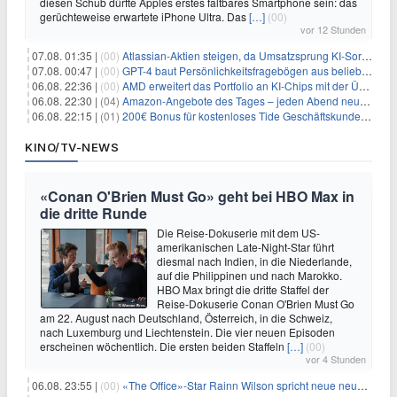
diesen Schub dürfte Apples erstes faltbares Smartphone sein: das
gerüchteweise erwartete iPhone Ultra. Das
[…]
(00)
vor 12 Stunden
07.08. 01:35 |
(00)
Atlassian-Aktien steigen, da Umsatzsprung KI-Sorgen dämpft
07.08. 00:47 |
(00)
GPT-4 baut Persönlichkeitsfragebögen aus beliebigen Texten und sagt Antworten voraus
06.08. 22:36 |
(00)
AMD erweitert das Portfolio an KI-Chips mit der Übernahme von Taalas
06.08. 22:30 |
(04)
Amazon-Angebote des Tages – jeden Abend neue Deals zum Stöbern
06.08. 22:15 |
(01)
200€ Bonus für kostenloses Tide Geschäftskundenkonto
KINO/TV-NEWS
«Conan O'Brien Must Go» geht bei HBO Max in
die dritte Runde
Die Reise-Dokuserie mit dem US-
amerikanischen Late-Night-Star führt
diesmal nach Indien, in die Niederlande,
auf die Philippinen und nach Marokko.
HBO Max bringt die dritte Staffel der
Reise-Dokuserie Conan O'Brien Must Go
am 22. August nach Deutschland, Österreich, in die Schweiz,
nach Luxemburg und Liechtenstein. Die vier neuen Episoden
erscheinen wöchentlich. Die ersten beiden Staffeln
[…]
(00)
vor 4 Stunden
06.08. 23:55 |
(00)
«The Office»-Star Rainn Wilson spricht neue neuseeländische Serie «Settling»