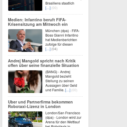
Brasiliens staatlich
[…]
(00)
Medien: Infantino beruft FIFA-
Krisensitzung am Mittwoch ein
München (dpa) - FIFA-
Boss Gianni Infantino
hat Medienberichten
zufolge für diesen
[…]
(04)
Andrej Mangold spricht nach Kritik
offen über seine finanzielle Situation
(BANG) - Andrej
Mangold bezieht
Stellung zu seinen
Aussagen über Geld
und Familie.
[…]
(00)
Uber und Partnerfirma bekommen
Robotaxi-Lizenz in London
London/San Francisco
(dpa) - London wird zur
Arena für den Wettlauf
bei Robotaxis in