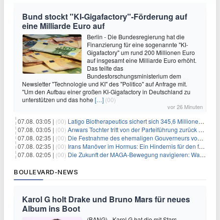
Bund stockt "KI-Gigafactory"-Förderung auf
eine Milliarde Euro auf
Berlin - Die Bundesregierung hat die
Finanzierung für eine sogenannte "KI-
Gigafactory" um rund 200 Millionen Euro
auf insgesamt eine Milliarde Euro erhöht.
Das teilte das
Bundesforschungsministerium dem
Newsletter "Technologie und KI" des "Politico" auf Anfrage mit.
"Um den Aufbau einer großen KI-Gigafactory in Deutschland zu
unterstützen und das hohe
[…]
(00)
vor 26 Minuten
07.08. 03:05 |
(00)
Latigo Biotherapeutics sichert sich 345,6 Millionen Dollar in einer erhöhten IPO und ebnet den Weg für nicht-opioide Schmerztherapie
07.08. 03:05 |
(00)
Anwars Tochter tritt von der Parteiführung zurück und hebt politische Turbulenzen hervor
07.08. 02:35 |
(00)
Die Festnahme des ehemaligen Gouverneurs von Mexiko hebt die anhaltenden Herausforderungen in der Governance und im Geschäftsumfeld hervor
07.08. 02:35 |
(00)
Irans Manöver im Hormus: Ein Hindernis für den freien Handel und das Investorenvertrauen
07.08. 02:05 |
(00)
Die Zukunft der MAGA-Bewegung navigieren: Was steht für Investoren auf dem Spiel?
BOULEVARD-NEWS
Karol G holt Drake und Bruno Mars für neues
Album ins Boot
(BANG) - Karol G hat die mit Stars