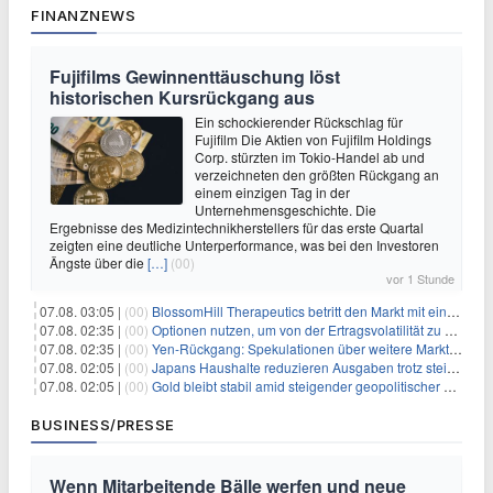
FINANZNEWS
Fujifilms Gewinnenttäuschung löst
historischen Kursrückgang aus
Ein schockierender Rückschlag für
Fujifilm Die Aktien von Fujifilm Holdings
Corp. stürzten im Tokio-Handel ab und
verzeichneten den größten Rückgang an
einem einzigen Tag in der
Unternehmensgeschichte. Die
Ergebnisse des Medizintechnikherstellers für das erste Quartal
zeigten eine deutliche Unterperformance, was bei den Investoren
Ängste über die
[…]
(00)
vor 1 Stunde
07.08. 03:05 |
(00)
BlossomHill Therapeutics betritt den Markt mit einem IPO-Boost von 150 Millionen Dollar
07.08. 02:35 |
(00)
Optionen nutzen, um von der Ertragsvolatilität zu profitieren
07.08. 02:35 |
(00)
Yen-Rückgang: Spekulationen über weitere Marktinterventionen nehmen zu
07.08. 02:05 |
(00)
Japans Haushalte reduzieren Ausgaben trotz steigender Löhne: Ein Warnsignal für das Wachstum
07.08. 02:05 |
(00)
Gold bleibt stabil amid steigender geopolitischer Spannungen im Persischen Golf
BUSINESS/PRESSE
Wenn Mitarbeitende Bälle werfen und neue