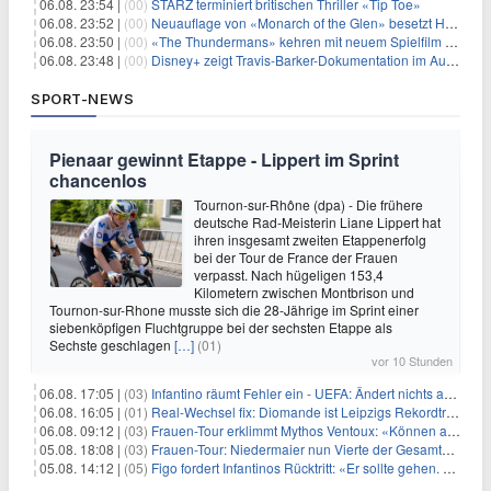
06.08. 23:54 |
(00)
STARZ terminiert britischen Thriller «Tip Toe»
06.08. 23:52 |
(00)
Neuauflage von «Monarch of the Glen» besetzt Hauptrollen
06.08. 23:50 |
(00)
«The Thundermans» kehren mit neuem Spielfilm zurück
06.08. 23:48 |
(00)
Disney+ zeigt Travis-Barker-Dokumentation im August
SPORT-NEWS
Pienaar gewinnt Etappe - Lippert im Sprint
chancenlos
Tournon-sur-Rhône (dpa) - Die frühere
deutsche Rad-Meisterin Liane Lippert hat
ihren insgesamt zweiten Etappenerfolg
bei der Tour de France der Frauen
verpasst. Nach hügeligen 153,4
Kilometern zwischen Montbrison und
Tournon-sur-Rhone musste sich die 28-Jährige im Sprint einer
siebenköpfigen Fluchtgruppe bei der sechsten Etappe als
Sechste geschlagen
[…]
(01)
vor 10 Stunden
06.08. 17:05 |
(03)
Infantino räumt Fehler ein - UEFA: Ändert nichts an Boykott
06.08. 16:05 |
(01)
Real-Wechsel fix: Diomande ist Leipzigs Rekordtransfer
06.08. 09:12 |
(03)
Frauen-Tour erklimmt Mythos Ventoux: «Können alles schaffen»
05.08. 18:08 |
(03)
Frauen-Tour: Niedermaier nun Vierte der Gesamtwertung
05.08. 14:12 |
(05)
Figo fordert Infantinos Rücktritt: «Er sollte gehen. Jetzt»