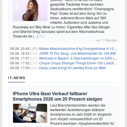
gespickte Trackliste ihres sechsten
Studioalbums veröffentlicht. "Champagne
Papi" Drake ist auf dem Song 'Ahí' zu
hören, während Bruno Mars auf 'Still'
mitwirkt. Außerdem sind Judeline und
Rusowsky auf 'Bby Wow' zu hören. Cigarettes After Sex-Sänger
und Gitarrist Greg Gonzalez spielt auf dem Albumabschluss
'Después de
[…]
(00)
vor 11 Stunden
06.08. 20:46 |
(01)
Midea Waschmaschine 8 kg Energieklasse A-10% 1400 U/Min für 289,97€
06.08. 18:33 |
(00)
JONR T5 Pro Saug- und Wischroboter für 194,99€
06.08. 17:47 |
(00)
Wellness in Bayern: 2 Übernachtungen im DAS LUDWIG Sports Resort inkl. HP + Wellness ab 174€ p.P.
06.08. 17:02 |
(00)
Chupa Chups Stranger Things Eimer 150 Lutscher für 21,95€
06.08. 17:00 |
(00)
Daisy Lowe bringt ihr zweites Kind zur Welt
IT-NEWS
iPhone Ultra lässt Verkauf faltbarer
Smartphones 2026 um 20 Prozent steigen
Laut Branchenberichten werden die
weltweiten Auslieferungen faltbarer
Smartphones im Jahr 2026 im Vergleich
zum Vorjahr voraussichtlich um 20
Prozent wachsen. Hauptverantwortlich für