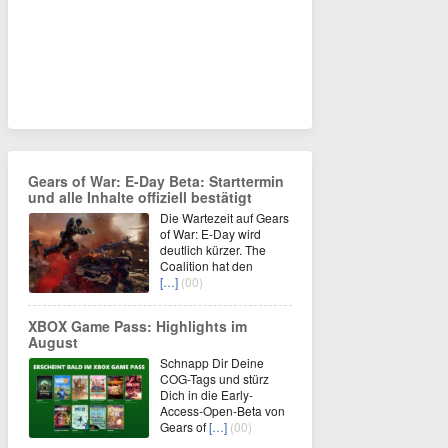
Gears of War: E-Day Beta: Starttermin
und alle Inhalte offiziell bestätigt
Die Wartezeit auf Gears
of War: E-Day wird
deutlich kürzer. The
Coalition hat den
[…]
(00)
XBOX Game Pass: Highlights im
August
Schnapp Dir Deine
COG-Tags und stürz
Dich in die Early-
Access-Open-Beta von
Gears of
[…]
(00)