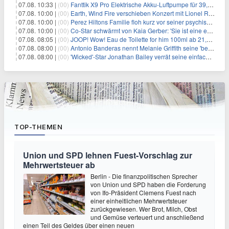
07.08. 10:33 |
(00)
Fanttik X9 Pro Elektrische Akku-Luftpumpe für 39,99€
07.08. 10:00 |
(00)
Earth, Wind Fire verschieben Konzert mit Lionel Richie nach medizinischem Notfall
07.08. 10:00 |
(00)
Perez Hiltons Familie floh kurz vor seiner psychischen Krise aus dem Haus
07.08. 10:00 |
(00)
Co-Star schwärmt von Kaia Gerber: 'Sie ist eine echte Künstlerin'
07.08. 08:05 |
(00)
JOOP! Wow! Eau de Toilette for him 100ml ab 21,84€ im Sparabo
07.08. 08:00 |
(00)
Antonio Banderas nennt Melanie Griffith seine 'beste Freundin'
07.08. 08:00 |
(00)
'Wicked'-Star Jonathan Bailey verrät seine einfache Hautpflegeroutine
TOP-THEMEN
Union und SPD lehnen Fuest-Vorschlag zur
Mehrwertsteuer ab
Berlin - Die finanzpolitischen Sprecher
von Union und SPD haben die Forderung
von Ifo-Präsident Clemens Fuest nach
einer einheitlichen Mehrwertsteuer
zurückgewiesen. Wer Brot, Milch, Obst
und Gemüse verteuert und anschließend
einen Teil des Geldes über einen neuen