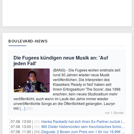
BOULEVARD-NEWS
Die Fugees kündigen neue Musik an: 'Auf
jeden Fall'
(BANG) - Die Fugees wollen erstmals seit
rund 30 Jahren wieder neue Musik
veröffentlichen. Die Interpreten des
Klassikers 'Ready or Not' haben seit
ihrem Erfolgsalbum 'The Score', das 1996
erschien, kein neues Studioalbum mehr
veröffentlicht, auch wenn im Laufe der Jahre immer wieder
unveröffentlichte Songs an die Öffentlichkeit gelangten. Lauryn
Hill
[…]
(00)
vor 1 Stunde
07.08. 13:00 |
(00)
Hanka Rackwitz hat sich ihren Ex-Partner zurück ins Haus geholt
07.08. 13:00 |
(00)
Will Dieter Hallervorden sein französisches Schloss verkaufen?
07.08. 11:30 |
(04)
Degusta: 2 Boxen zum Preis von 1 für nur 16,99€ inkl. Versand