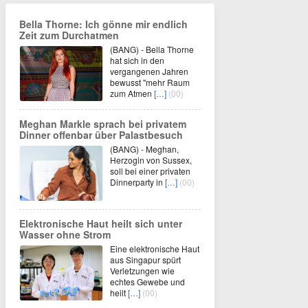
Bella Thorne: Ich gönne mir endlich
Zeit zum Durchatmen
(BANG) - Bella Thorne
hat sich in den
vergangenen Jahren
bewusst "mehr Raum
zum Atmen
[…]
(00)
Meghan Markle sprach bei privatem
Dinner offenbar über Palastbesuch
(BANG) - Meghan,
Herzogin von Sussex,
soll bei einer privaten
Dinnerparty in
[…]
(00)
Elektronische Haut heilt sich unter
Wasser ohne Strom
Eine elektronische Haut
aus Singapur spürt
Verletzungen wie
echtes Gewebe und
heilt
[…]
(00)