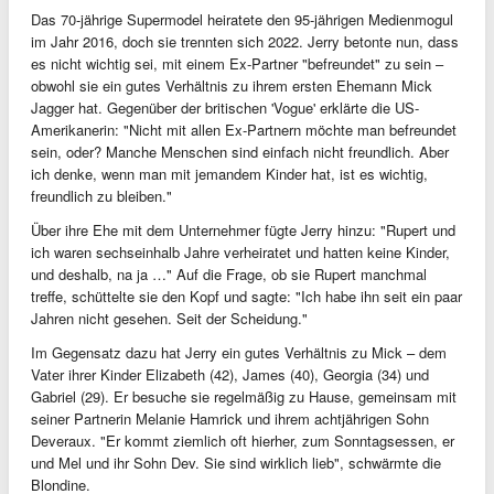
Das 70-jährige Supermodel heiratete den 95-jährigen Medienmogul
im Jahr 2016, doch sie trennten sich 2022. Jerry betonte nun, dass
es nicht wichtig sei, mit einem Ex-Partner "befreundet" zu sein –
obwohl sie ein gutes Verhältnis zu ihrem ersten Ehemann Mick
Jagger hat. Gegenüber der britischen 'Vogue' erklärte die US-
Amerikanerin: "Nicht mit allen Ex-Partnern möchte man befreundet
sein, oder? Manche Menschen sind einfach nicht freundlich. Aber
ich denke, wenn man mit jemandem Kinder hat, ist es wichtig,
freundlich zu bleiben."
Über ihre Ehe mit dem Unternehmer fügte Jerry hinzu: "Rupert und
ich waren sechseinhalb Jahre verheiratet und hatten keine Kinder,
und deshalb, na ja …" Auf die Frage, ob sie Rupert manchmal
treffe, schüttelte sie den Kopf und sagte: "Ich habe ihn seit ein paar
Jahren nicht gesehen. Seit der Scheidung."
Im Gegensatz dazu hat Jerry ein gutes Verhältnis zu Mick – dem
Vater ihrer Kinder Elizabeth (42), James (40), Georgia (34) und
Gabriel (29). Er besuche sie regelmäßig zu Hause, gemeinsam mit
seiner Partnerin Melanie Hamrick und ihrem achtjährigen Sohn
Deveraux. "Er kommt ziemlich oft hierher, zum Sonntagsessen, er
und Mel und ihr Sohn Dev. Sie sind wirklich lieb", schwärmte die
Blondine.