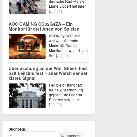
deutsche Rad-Meisterin
Liane Lippert hat ihren
[…]
(01)
AOC GAMING CQ32G4ZA – Ein
Monitor für drei Arten von Spielen
AGON by AOC, die
weltweit führende
Marke für Gaming-
Monitore, erweitert sein
G4-
[…]
(00)
Überraschung an der Wall Street: Fed
hält Leitzins fest – aber Warsh sendet
klares Signal
Fed bleibt standhaft:
Keine Zinserhöhung
geplant Die Federal
Reserve setzt ihre
[…]
(00)
Suchbegriff
suchen