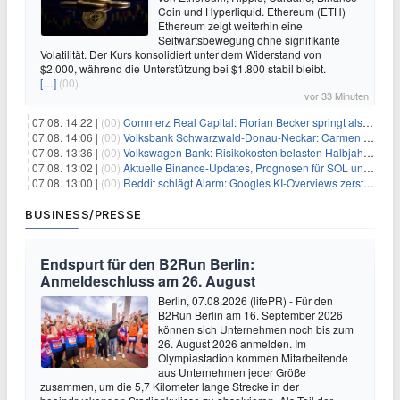
Coin und Hyperliquid. Ethereum (ETH)
Ethereum zeigt weiterhin eine
Seitwärtsbewegung ohne signifikante
Volatilität. Der Kurs konsolidiert unter dem Widerstand von
$2.000, während die Unterstützung bei $1.800 stabil bleibt.
[…]
(00)
vor 33 Minuten
07.08. 14:22 |
(00)
Commerz Real Capital: Florian Becker springt als Leiter ein
07.08. 14:06 |
(00)
Volksbank Schwarzwald-Donau-Neckar: Carmen Wedam übernimmt Aufsichtsratsvorsitz
07.08. 13:36 |
(00)
Volkswagen Bank: Risikokosten belasten Halbjahresergebnis
07.08. 13:02 |
(00)
Aktuelle Binance-Updates, Prognosen für SOL und DOGE: Zusammenfassung vom 7. August
07.08. 13:00 |
(00)
Reddit schlägt Alarm: Googles KI-Overviews zerstören das Traffic-Geschäftsmodell
BUSINESS/PRESSE
Endspurt für den B2Run Berlin:
Anmeldeschluss am 26. August
Berlin, 07.08.2026 (lifePR) - Für den
B2Run Berlin am 16. September 2026
können sich Unternehmen noch bis zum
26. August 2026 anmelden. Im
Olympiastadion kommen Mitarbeitende
aus Unternehmen jeder Größe
zusammen, um die 5,7 Kilometer lange Strecke in der