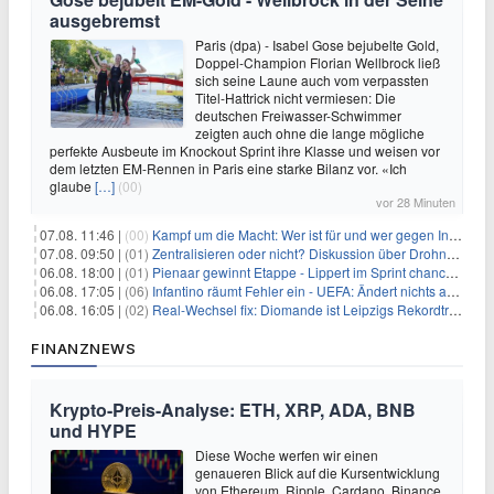
ausgebremst
Paris (dpa) - Isabel Gose bejubelte Gold,
Doppel-Champion Florian Wellbrock ließ
sich seine Laune auch vom verpassten
Titel-Hattrick nicht vermiesen: Die
deutschen Freiwasser-Schwimmer
zeigten auch ohne die lange mögliche
perfekte Ausbeute im Knockout Sprint ihre Klasse und weisen vor
dem letzten EM-Rennen in Paris eine starke Bilanz vor. «Ich
glaube
[…]
(00)
vor 28 Minuten
07.08. 11:46 |
(00)
Kampf um die Macht: Wer ist für und wer gegen Infantino?
07.08. 09:50 |
(01)
Zentralisieren oder nicht? Diskussion über Drohnenabwehr
06.08. 18:00 |
(01)
Pienaar gewinnt Etappe - Lippert im Sprint chancenlos
06.08. 17:05 |
(06)
Infantino räumt Fehler ein - UEFA: Ändert nichts an Boykott
06.08. 16:05 |
(02)
Real-Wechsel fix: Diomande ist Leipzigs Rekordtransfer
FINANZNEWS
Krypto-Preis-Analyse: ETH, XRP, ADA, BNB
und HYPE
Diese Woche werfen wir einen
genaueren Blick auf die Kursentwicklung
von Ethereum, Ripple, Cardano, Binance