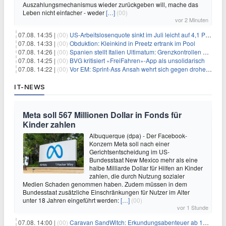
Auszahlungsmechanismus wieder zurückgeben will, mache das
Leben nicht einfacher - weder
[…]
(00)
vor 2 Minuten
07.08. 14:35 |
(00)
US-Arbeitslosenquote sinkt im Juli leicht auf 4,1 Prozent
07.08. 14:33 |
(00)
Obduktion: Kleinkind in Preetz ertrank im Pool
07.08. 14:26 |
(00)
Spanien stellt Italien Ultimatum: Grenzkontrollen beenden
07.08. 14:25 |
(00)
BVG kritisiert «FreiFahren»-App als unsolidarisch
07.08. 14:22 |
(00)
Vor EM: Sprint-Ass Ansah wehrt sich gegen drohende Sperre
IT-NEWS
Meta soll 567 Millionen Dollar in Fonds für
Kinder zahlen
Albuquerque (dpa) - Der Facebook-
Konzern Meta soll nach einer
Gerichtsentscheidung im US-
Bundesstaat New Mexico mehr als eine
halbe Milliarde Dollar für Hilfen an Kinder
zahlen, die durch Nutzung sozialer
Medien Schaden genommen haben. Zudem müssen in dem
Bundesstaat zusätzliche Einschränkungen für Nutzer im Alter
unter 18 Jahren eingeführt werden:
[…]
(00)
vor 1 Stunde
07.08. 14:00 |
(00)
Caravan SandWitch: Erkundungsabenteuer ab 13.08. gratis im Epic Games Store