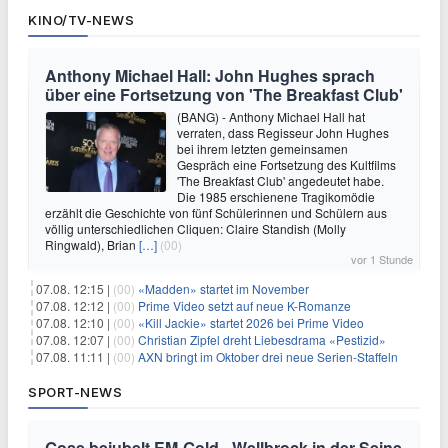
KINO/TV-NEWS
Anthony Michael Hall: John Hughes sprach
über eine Fortsetzung von 'The Breakfast Club'
(BANG) - Anthony Michael Hall hat
verraten, dass Regisseur John Hughes
bei ihrem letzten gemeinsamen
Gespräch eine Fortsetzung des Kultfilms
'The Breakfast Club' angedeutet habe.
Die 1985 erschienene Tragikomödie
erzählt die Geschichte von fünf Schülerinnen und Schülern aus
völlig unterschiedlichen Cliquen: Claire Standish (Molly
Ringwald), Brian
[…]
(00)
vor 1 Stunde
07.08. 12:15 |
(00)
«Madden» startet im November
07.08. 12:12 |
(00)
Prime Video setzt auf neue K-Romanze
07.08. 12:10 |
(00)
«Kill Jackie» startet 2026 bei Prime Video
07.08. 12:07 |
(00)
Christian Zipfel dreht Liebesdrama «Pestizid»
07.08. 11:11 |
(00)
AXN bringt im Oktober drei neue Serien-Staffeln
SPORT-NEWS
Gose bejubelt EM-Gold - Wellbrock in der Seine