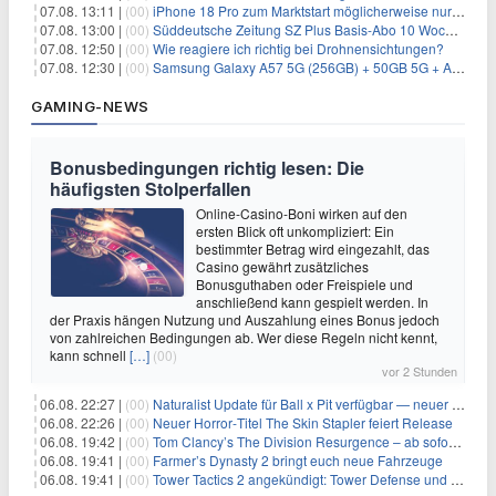
07.08. 13:11 |
(00)
iPhone 18 Pro zum Marktstart möglicherweise nur begrenzt verfügbar
07.08. 13:00 |
(00)
Süddeutsche Zeitung SZ Plus Basis-Abo 10 Wochen für 10€
07.08. 12:50 |
(00)
Wie reagiere ich richtig bei Drohnensichtungen?
07.08. 12:30 |
(00)
Samsung Galaxy A57 5G (256GB) + 50GB 5G + Alles-Flat im Vodafone-Netz für 19,99€/Monat – eff. 2,36€/Monat
GAMING-NEWS
Bonusbedingungen richtig lesen: Die
häufigsten Stolperfallen
Online-Casino-Boni wirken auf den
ersten Blick oft unkompliziert: Ein
bestimmter Betrag wird eingezahlt, das
Casino gewährt zusätzliches
Bonusguthaben oder Freispiele und
anschließend kann gespielt werden. In
der Praxis hängen Nutzung und Auszahlung eines Bonus jedoch
von zahlreichen Bedingungen ab. Wer diese Regeln nicht kennt,
kann schnell
[…]
(00)
vor 2 Stunden
06.08. 22:27 |
(00)
Naturalist Update für Ball x Pit verfügbar — neuer Content auf allen Plattformen
06.08. 22:26 |
(00)
Neuer Horror‑Titel The Skin Stapler feiert Release
06.08. 19:42 |
(00)
Tom Clancy’s The Division Resurgence – ab sofort für euch verfügbar
06.08. 19:41 |
(00)
Farmer’s Dynasty 2 bringt euch neue Fahrzeuge
06.08. 19:41 |
(00)
Tower Tactics 2 angekündigt: Tower Defense und Deckbuilding Kombo kehrt zurück