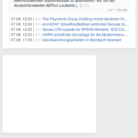
beeindruckenden Stadionkulisse zu absolvieren. Als Teil der
deutschlandweiten B2Run Laufserie
[…]
(00)
vor 1 Stunde
07.08. 12:52 |
(00)
The Payments Group Holding erzielt deutliche Fortschritte bei ihren AI-Projekten
07.08. 12:04 |
(00)
emmiDAY: Streetfoodfestival verbindet Genuss mit Engagement gegen Brustkrebs
07.08. 12:02 |
(00)
Neues OTA-Update für XPENG Modelle: XOS 5.9.5 erweitert Sicherheits-, Lade- und Komfortfunktionen
07.08. 12:00 |
(00)
HARK schafft die Grundlage für die Modernisierung seiner IBM i-Anwendungen
07.08. 11:53 |
(00)
Kanalsanierungsarbeiten in Bernbach beendet