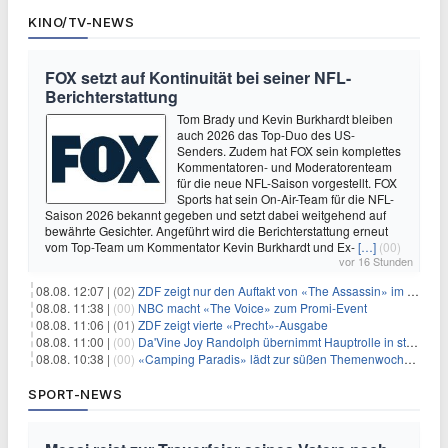
KINO/TV-NEWS
FOX setzt auf Kontinuität bei seiner NFL-
Berichterstattung
Tom Brady und Kevin Burkhardt bleiben
auch 2026 das Top-Duo des US-
Senders. Zudem hat FOX sein komplettes
Kommentatoren- und Moderatorenteam
für die neue NFL-Saison vorgestellt. FOX
Sports hat sein On-Air-Team für die NFL-
Saison 2026 bekannt gegeben und setzt dabei weitgehend auf
bewährte Gesichter. Angeführt wird die Berichterstattung erneut
vom Top-Team um Kommentator Kevin Burkhardt und Ex-
[…]
(00)
vor 16 Stunden
08.08. 12:07 |
(02)
ZDF zeigt nur den Auftakt von «The Assassin» im Fernsehen
08.08. 11:38 |
(00)
NBC macht «The Voice» zum Promi-Event
08.08. 11:06 |
(01)
ZDF zeigt vierte «Precht»-Ausgabe
08.08. 11:00 |
(00)
Da'Vine Joy Randolph übernimmt Hauptrolle in starbesetzter schwarzer Komödie
08.08. 10:38 |
(00)
«Camping Paradis» lädt zur süßen Themenwoche ein
SPORT-NEWS