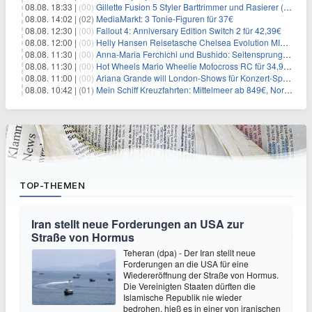
08.08. 18:33 |
(00)
Gillette Fusion 5 Styler Barttrimmer und Rasierer (All in One) für 16€
08.08. 14:02 |
(02)
MediaMarkt: 3 Tonie-Figuren für 37€
08.08. 12:30 |
(00)
Fallout 4: Anniversary Edition Switch 2 für 42,39€
08.08. 12:00 |
(00)
Helly Hansen Reisetasche Chelsea Evolution MID 54L für 29,99€
08.08. 11:30 |
(00)
Anna-Maria Ferchichi und Bushido: Seitensprung wäre kein Trennungsgrund
08.08. 11:30 |
(00)
Hot Wheels Mario Wheelie Motocross RC für 34,99€
08.08. 11:00 |
(00)
Ariana Grande will London-Shows für Konzert-Special filmen
08.08. 10:42 |
(01)
Mein Schiff Kreuzfahrten: Mittelmeer ab 849€, Norwegen ab 999€ p.P.
TOP-THEMEN
Iran stellt neue Forderungen an USA zur
Straße von Hormus
Teheran (dpa) - Der Iran stellt neue
Forderungen an die USA für eine
Wiedereröffnung der Straße von Hormus.
Die Vereinigten Staaten dürften die
Islamische Republik nie wieder
bedrohen, hieß es in einer von iranischen