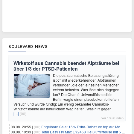
BOULEVARD-NEWS
Wirkstoff aus Cannabis beendet Alpträume bei
über 1/3 der PTSD-Patienten
Die posttraumatische Belastungsstörung
ist oft mit wiederkehrenden Alpträumen
verbunden, die den einzelnen Menschen
extrem belasten. Was lässt sich dagegen
tun? Die Charité Universitätsmedizin
Berlin wagte einen placebokontrollierten
Versuch und wurde fündig: Ein wenig bekannter Cannabis-
Wirkstoff könnte auf natürlichem Weg helfen. Was hilft gegen
[…]
(00)
vor 13 Stunden
08.08. 20:55 |
(00)
Engelhorn Sale: 15% Extra-Rabatt on top auf Mode- und Sport-Artikel
08.08. 19:33 |
(00)
Tefal Easy Fry Max EY2458 Heißluftfritteuse mit 5 Litern für 64,99€