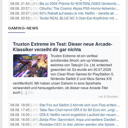
08.08. 21:45 |
(01)
Bis zu 300€ Prämie für KOSTENLOSES Girokonto bei der Santander – 50€ schon nach 1 Woche!
08.08. 20:57 |
(00)
Cthulhu: The Cosmic Abyss PS5-Horror-Adventure für 27,99€
08.08. 20:57 |
(04)
50% Rabatt auf waipu.tv inkl. Netflix – bereits ab 9€/Monat (statt 17,99€)
08.08. 20:53 |
(00)
Teufel REAL BLUE NC 3 Over-Ear-Kopfhörer mit ANC für 149,99€
GAMING-NEWS
Truxton Extreme im Test: Dieser neue Arcade-
Klassiker verzeiht dir gar nichts
Truxton Extreme ist ein vertikal
scrollendes Shoot-‚em-up-Videospiel,
welches von Tatsujin Co. Ltd. entwickelt
geworden ist. Es wurde am 30.07.2026
von Clear River Games für PlayStation 5,
Nintendo Switch 2 und Xbox Series X/S
veröffentlicht. Wir haben unser Daheim in eine Spielhalle
verwandelt und herausgefunden, ob dieser neue Arcade-Titel
auch
[…]
(00)
vor 8 Stunden
08.08. 18:00 |
(00)
Star Fox auf Switch 2 könnte sich zum Flop entwickeln
08.08. 17:45 |
(00)
Take-Two-Chef nennt GTA 6 für 80 Euro ein „unglaubliches Schnäppchen“
08.08. 16:30 |
(00)
GTA 6: Netflix nennt angeblich Laufzeit der neuen Gameplay-Präsentation
08.08. 16:00 |
(01)
Zelda-Film: Ganondorf, Impa und weitere Darsteller sollen feststehen
08.08. 16:00 |
(00)
Rockstar-CEO: In drei Jahren werden alle Spiele gestreamt