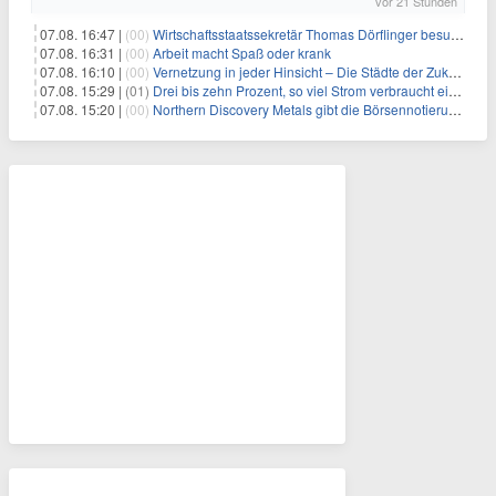
vor 21 Stunden
07.08. 16:47 |
(00)
Wirtschaftsstaatssekretär Thomas Dörflinger besucht Handwerksbetrieb im Kammerbezirk Freiburg
07.08. 16:31 |
(00)
Arbeit macht Spaß oder krank
07.08. 16:10 |
(00)
Vernetzung in jeder Hinsicht – Die Städte der Zukunft sind grün-blau
07.08. 15:29 |
(01)
Drei bis zehn Prozent, so viel Strom verbraucht ein Aufzug im Gebäude
07.08. 15:20 |
(00)
Northern Discovery Metals gibt die Börsennotierung an der Frankfurter Wertpapierbörse bekannt