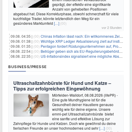
geprägt, der effektiv eine signifikante
Anzahl von gehebelten Positionen
abgebaut hat. Diese Korrekturphase, obwohl schmerzhaft für viele
kurzfristige Trader, könnte letztendlich den Weg für ein
gesünderes Marktumfeld
[…]
(00)
vor 2 Stunden
09.08. 04:35 |
(00)
Chinas Inflation lässt nach: Ein willkommenes Zeichen für Investoren angesichts der Folgen des Öl-Schocks
09.08. 01:38 |
(00)
Wichtige XRP Ledger Aktualisierung zielt auf institutionelle Akzeptanz ab
09.08. 01:35 |
(00)
Pentagon fordert Rüstungsunternehmen auf, Produktion angesichts eskalierender globaler Spannungen zu steigern
08.08. 22:54 |
(00)
Betrüger geben sich als EU-Regulierungsbehörden aus, um Krypto-Nutzer nach MiCA-Deadline ins Visier zu nehmen
08.08. 22:35 |
(00)
US-Inflationsindex signalisiert eine mögliche Abschwächung der Inflationsdruck
BUSINESS/PRESSE
Ultraschallzahnbürste für Hund und Katze –
Tipps zur erfolgreichen Eingewöhnung
Mörfelden-Walldorf, 08.08.2026 (lifePR) -
Eine gute Mundhygiene ist für die
Gesundheit deiner Haustiere genauso
wichtig wie für deine eigene. Unsere
emmi-pet Ultraschallzahnbürste bietet
eine sanfte und effektive Lösung zur
Zahnpflege für Hunde und Katzen. Doch wie gewöhnst du deine
tierischen Freunde an unser hochmodernes und sehr
[…]
(00)