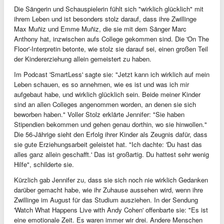
Die Sängerin und Schauspielerin fühlt sich "wirklich glücklich" mit
ihrem Leben und ist besonders stolz darauf, dass ihre Zwillinge
Max Muñiz und Emme Muñiz, die sie mit dem Sänger Marc
Anthony hat, inzwischen aufs College gekommen sind. Die 'On The
Floor'-Interpretin betonte, wie stolz sie darauf sei, einen großen Teil
der Kindererziehung allein gemeistert zu haben.
Im Podcast 'SmartLess' sagte sie: "Jetzt kann ich wirklich auf mein
Leben schauen, es so annehmen, wie es ist und was ich mir
aufgebaut habe, und wirklich glücklich sein. Beide meiner Kinder
sind an allen Colleges angenommen worden, an denen sie sich
beworben haben." Voller Stolz erklärte Jennifer: "Sie haben
Stipendien bekommen und gehen genau dorthin, wo sie hinwollen."
Die 56-Jährige sieht den Erfolg ihrer Kinder als Zeugnis dafür, dass
sie gute Erziehungsarbeit geleistet hat. "Ich dachte: 'Du hast das
alles ganz allein geschafft.' Das ist großartig. Du hattest sehr wenig
Hilfe", schilderte sie.
Kürzlich gab Jennifer zu, dass sie sich noch nie wirklich Gedanken
darüber gemacht habe, wie ihr Zuhause aussehen wird, wenn ihre
Zwillinge im August für das Studium ausziehen. In der Sendung
'Watch What Happens Live with Andy Cohen' offenbarte sie: "Es ist
eine emotionale Zeit. Es waren immer wir drei. Andere Menschen