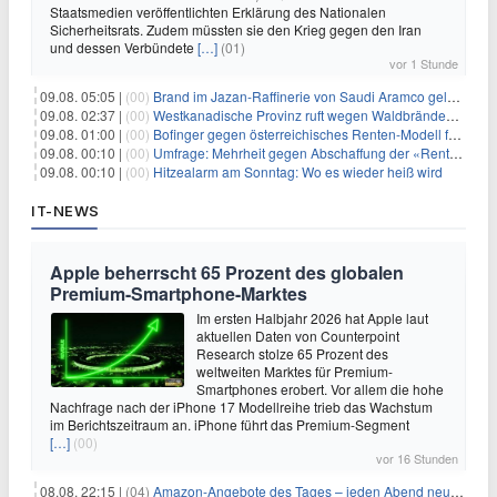
Staatsmedien veröffentlichten Erklärung des Nationalen
Sicherheitsrats. Zudem müssten sie den Krieg gegen den Iran
und dessen Verbündete
[…]
(01)
vor 1 Stunde
09.08. 05:05 |
(00)
Brand im Jazan-Raffinerie von Saudi Aramco gelöscht: Auswirkungen auf die Energiemärkte
09.08. 02:37 |
(00)
Westkanadische Provinz ruft wegen Waldbränden Notstand aus
09.08. 01:00 |
(00)
Bofinger gegen österreichisches Renten-Modell für Schwerarbeiter
09.08. 00:10 |
(00)
Umfrage: Mehrheit gegen Abschaffung der «Rente mit 63»
09.08. 00:10 |
(00)
Hitzealarm am Sonntag: Wo es wieder heiß wird
IT-NEWS
Apple beherrscht 65 Prozent des globalen
Premium-Smartphone-Marktes
Im ersten Halbjahr 2026 hat Apple laut
aktuellen Daten von Counterpoint
Research stolze 65 Prozent des
weltweiten Marktes für Premium-
Smartphones erobert. Vor allem die hohe
Nachfrage nach der iPhone 17 Modellreihe trieb das Wachstum
im Berichtszeitraum an. iPhone führt das Premium-Segment
[…]
(00)
vor 16 Stunden
08.08. 22:15 |
(04)
Amazon-Angebote des Tages – jeden Abend neue Deals zum Stöbern