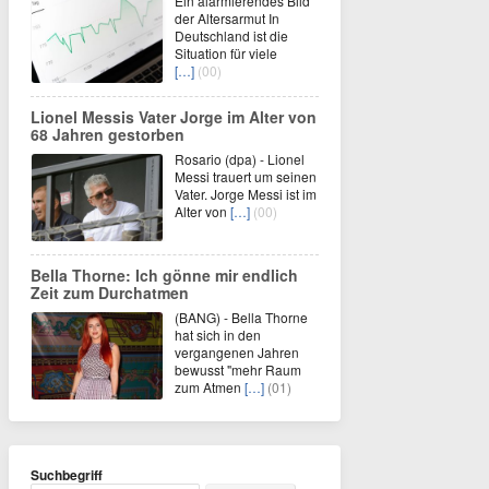
Ein alarmierendes Bild
der Altersarmut In
Deutschland ist die
Situation für viele
[…]
(00)
Lionel Messis Vater Jorge im Alter von
68 Jahren gestorben
Rosario (dpa) - Lionel
Messi trauert um seinen
Vater. Jorge Messi ist im
Alter von
[…]
(00)
Bella Thorne: Ich gönne mir endlich
Zeit zum Durchatmen
(BANG) - Bella Thorne
hat sich in den
vergangenen Jahren
bewusst "mehr Raum
zum Atmen
[…]
(01)
Suchbegriff