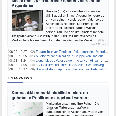
Messi reist zur Trauerfeier seines Vaters nach
Argentinien
Rosario (dpa) - Lionel Messi ist aus der
US-Stadt Miami nach Argentinien gereist,
um von seinem verstorbenen Vater Jorge
Abschied zu nehmen. Der Privatjet mit
dem argentinischen Fußball-Weltstar,
seiner Frau und den drei Kindern landete
am späten Abend (Ortszeit) in der Stadt Rosario, wie örtliche
Medien berichteten. Vom Flughafen sei die Familie Messi
[…]
(00)
vor 1 Stunde
08.08. 19:27 |
(02)
Frauen-Tour vor Finale mit Sekundenkrimi: Vollering in Gelb
08.08. 18:25 |
(01)
Autofahrer fährt in Italien in Gruppe von Radlern
08.08. 18:24 |
(00)
Lionel Messis Vater Jorge im Alter von 68 Jahren gestorben
08.08. 17:05 |
(00)
LIV Golf steht an einem finanziellen Scheideweg auf der Suche nach neuen Investitionen
08.08. 15:37 |
(06)
Blackout stoppt Apnoetaucher kurz vor Tiefenrekord
FINANZNEWS
Koreas Aktienmarkt stabilisiert sich, da
gehebelte Positionen abgebaut werden
Marktturbulenzen und ihre Folgen Die
jüngsten Turbulenzen auf dem
südkoreanischen Aktienmarkt waren von
einem historischen Verkaufsdruck