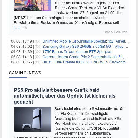
Trailer bei Netflix weiter angeheizt. Der
Trailer «Grand Theft Auto VI: An Extended
Look» wird am 27. August um 21.00 Uhr
(MESZ) bei dem Streaminganbieter erscheinen, wie die
Entwicklerfirma Rockstar Games auf X ankündigte. Ebenso soll
[…]
(00)
vor 50 Minuten
06.08. 15:49 |
(00)
Unlimited Mobile Geburtstags-Special: (o2) Allnet-Flats ab 14,99€/Monat
06.08. 15:02 |
(00)
Samsung Galaxy S26 256GB + 50GB 5G + Alles-Flat im Vodafone-Netz für 19,99€/Monat – eff. 0,20€/Monat
06.08. 14:39 |
(00)
175€ Bonus für den quirion ETF-Sparplan
06.08. 14:18 |
(00)
Carrera Herren Grand Prix 2 Sonnenbrille für 51,55€
06.08. 13:55 |
(00)
Bis zu 300€ Prämie für KOSTENLOSES Girokonto bei der Santander – 50€ schon nach 1 Woche!
GAMING-NEWS
PS5 Pro aktiviert bessere Grafik bald
automatisch, aber das Update ist kleiner als
gedacht
Sony testet eine neue Systemsoftware für
die PlayStation 5. Die wichtigste
Änderung betrifft ausschließlich die PS5
Pro: Nach der Installation aktiviert die
Konsole die Option „PSSR-Bildqualität
verbessern“ nämlich automatisch.
Dadurch nutzt die PS5 Pro das verbesserte PSSR auch bei