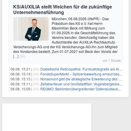
KS/AUXILIA stellt Weichen für die zukünftige
Unternehmensführung
München, 06.08.2026 (lifePR) - Das
Präsidium des KS e.V. hat Herrn
Maximilian Beck mit Wirkung zum
01.09.2026 in die Geschäftsführung des
Vereins berufen. Gleichzeitig haben die
Aufsichtsräte der AUXILIA Rechtsschutz-
Versicherungs-AG und der KS Versicherungs-AG ihn zum Mitglied
des Vorstandes bestellt. Zum 01.07.2027 soll Beck den Vorsitz der
[…]
(00)
vor 1 Stunde
06.08. 15:21 |
(00)
Diabetische Retinopathie: Fundusfotografie als Alternative zur Ophthalmoskopie
06.08. 15:19 |
(00)
FondsSuperMarkt – Spitzenbewertung erneut bestätigt
06.08. 15:15 |
(00)
Norsemont gibt die strategische Erweiterung des Konzessionspakets Choquelimpie auf 9.048 Hektar bekannt
06.08. 15:11 |
(00)
Zeltabenteuer und Großstadtflair: Vogelsbergkreis blickt auf zwei erfolgreiche Sommerfreizeiten zurück
06.08. 15:09 |
(00)
REGMO: Behördenübergreifender Datenaustausch für Millionen Bürger:innen – Teil 1