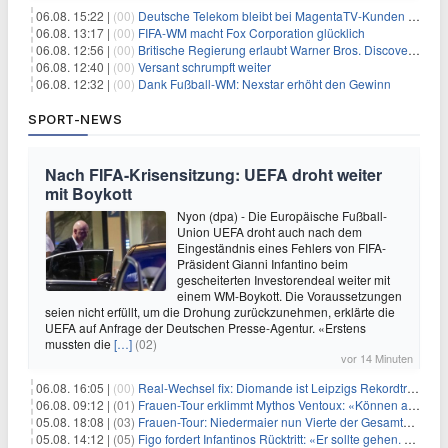
06.08. 15:22 |
(00)
Deutsche Telekom bleibt bei MagentaTV-Kunden vage
06.08. 13:17 |
(00)
FIFA-WM macht Fox Corporation glücklich
06.08. 12:56 |
(00)
Britische Regierung erlaubt Warner Bros. Discovery-Übernahme
06.08. 12:40 |
(00)
Versant schrumpft weiter
06.08. 12:32 |
(00)
Dank Fußball-WM: Nexstar erhöht den Gewinn
SPORT-NEWS
Nach FIFA-Krisensitzung: UEFA droht weiter
mit Boykott
Nyon (dpa) - Die Europäische Fußball-
Union UEFA droht auch nach dem
Eingeständnis eines Fehlers von FIFA-
Präsident Gianni Infantino beim
gescheiterten Investorendeal weiter mit
einem WM-Boykott. Die Voraussetzungen
seien nicht erfüllt, um die Drohung zurückzunehmen, erklärte die
UEFA auf Anfrage der Deutschen Presse-Agentur. «Erstens
mussten die
[…]
(02)
vor 14 Minuten
06.08. 16:05 |
(00)
Real-Wechsel fix: Diomande ist Leipzigs Rekordtransfer
06.08. 09:12 |
(01)
Frauen-Tour erklimmt Mythos Ventoux: «Können alles schaffen»
05.08. 18:08 |
(03)
Frauen-Tour: Niedermaier nun Vierte der Gesamtwertung
05.08. 14:12 |
(05)
Figo fordert Infantinos Rücktritt: «Er sollte gehen. Jetzt»