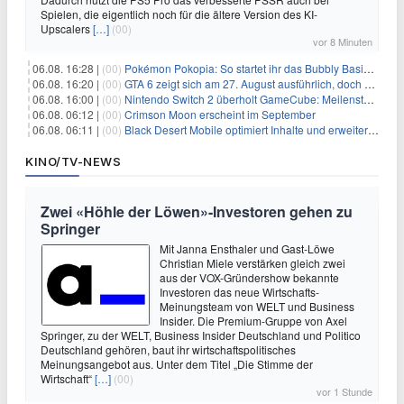
Spielen, die eigentlich noch für die ältere Version des KI-
Upscalers
[…]
(00)
vor 8 Minuten
06.08. 16:28 |
(00)
Pokémon Pokopia: So startet ihr das Bubbly Basin-DLC
06.08. 16:20 |
(00)
GTA 6 zeigt sich am 27. August ausführlich, doch Netflix bekommt sechs Stunden Vorsprung
06.08. 16:00 |
(00)
Nintendo Switch 2 überholt GameCube: Meilenstein schon nach kurzer Zeit erreicht
06.08. 06:12 |
(00)
Crimson Moon erscheint im September
06.08. 06:11 |
(00)
Black Desert Mobile optimiert Inhalte und erweitert Treasure Access
KINO/TV-NEWS
Zwei «Höhle der Löwen»-Investoren gehen zu
Springer
Mit Janna Ensthaler und Gast-Löwe
Christian Miele verstärken gleich zwei
aus der VOX-Gründershow bekannte
Investoren das neue Wirtschafts-
Meinungsteam von WELT und Business
Insider. Die Premium-Gruppe von Axel
Springer, zu der WELT, Business Insider Deutschland und Politico
Deutschland gehören, baut ihr wirtschaftspolitisches
Meinungsangebot aus. Unter dem Titel „Die Stimme der
Wirtschaft“
[…]
(00)
vor 1 Stunde