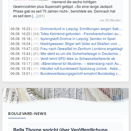
niemand die sechs richtigen
Gewinnzahlen plus Superzahl getippt. «So eine lange Jackpot-
Phase gab es seit 70 Jahren nicht», berichtete sie. Demnach hat
es seit dem
[…]
(01)
vor 25 Minuten
06.08. 16:23 |
(00)
Drohnenfund in Leipzig: Ermittlungen wegen Sabotage und Spionage
06.08. 16:22 |
(04)
Totes Kleinkind gefunden - Fremdverschulden ausgeschlossen
06.08. 16:18 |
(00)
Sprengstoff-Drohne in Leipzig: Semtex im Spiel
06.08. 16:04 |
(00)
Niedrigwasser: Bilger will Güter auf Straßen und Schienen bringen
06.08. 15:47 |
(02)
Frau nach Gewalttat im Zentrum Londons angeklagt
06.08. 15:43 |
(01)
Wie steht es um die Sicherheitslage in Deutschland?
06.08. 15:21 |
(00)
Verdi lehnt SPD-Idee zu Schwerarbeitsrente ab
06.08. 15:17 |
(08)
«Bärendienst für Muslime» – lebenslang nach Auto-Anschlag
06.08. 15:16 |
(00)
Händler ruft bundesweit Spielzeug zurück - Asbestverdacht
06.08. 15:01 |
(00)
Bundesverfassungsgericht ermahnt Bundestag zu zügiger Wahlprüfung
BOULEVARD-NEWS
Bella Thorne spricht über Veröffentlichung