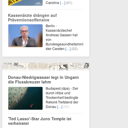
Carolina
[…]
(01)
Kassenärzte drängen auf
Präventionsoffensive
Berlin -
Kassenärztechef
Andreas Gassen hat
von
Bundesgesundheitsmini
ster Carsten
[…]
(02)
Donau-Niedrigwasser legt in Ungarn
die Flusskreuzer lahm
Budapest (dpa) - Der
durch Hitze und
Trockenheit bedingte
Rekord-Tiefstand der
Donau
[…]
(00)
'Ted Lasso'-Star Juno Temple ist
verheiratet