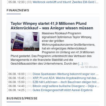
05.08. 12:33 |
(03)
Wellbrock verblüfft und träumt: Zweites EM-Gold in Paris
FINANZNEWS
Taylor Wimpey startet 41,9 Millionen Pfund
Aktienrückkauf – was Anleger wissen müssen
Massives Rückkauf-Programm
signalisiert Optimismus Taylor Wimpey,
einer der größten
Wohnungsbaukonzerne Großbritanniens,
hat ein ehrgeiziges Aktienrückkauf-
Programm im Umfang von 41,9 Millionen
Pfund gestartet. Das Programm unterstreicht das Vertrauen des
Managements in die finanzielle Stabilität und die
Geschäftsaussichten des Unternehmens. Durch den
[…]
(00)
vor 53 Minuten
06.08. 16:00 |
(00)
Diese Sparkassen-Werbung bekommt sogar von der Konkurrenz Lob
06.08. 15:45 |
(00)
XRP, PI und ADA: Welche Kryptowährung hat das größte Potenzial im nächsten Bullenmarkt?
06.08. 15:00 |
(00)
EZB hält Leitzinsen – doch Bauzinsen steigen trotzdem: Das Nahost-Problem für Immobilienkäufer
06.08. 14:40 |
(00)
Bitcoin zeigt seltene bullische Divergenz – Déjà-vu für BTC?
06.08. 14:25 |
(00)
Gutes Einlagengeschäft stützt Aareal-Ergebnis
BUSINESS/PRESSE