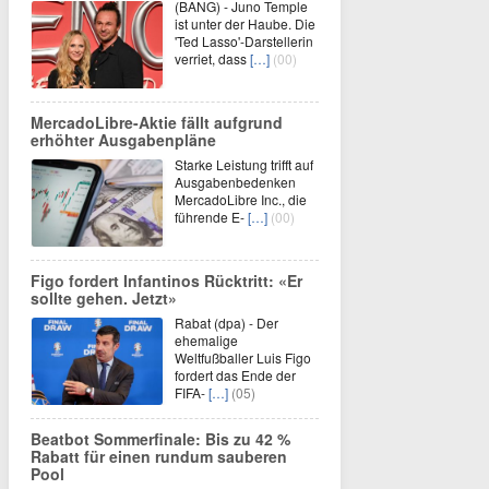
(BANG) - Juno Temple
ist unter der Haube. Die
'Ted Lasso'-Darstellerin
verriet, dass
[…]
(00)
MercadoLibre-Aktie fällt aufgrund
erhöhter Ausgabenpläne
Starke Leistung trifft auf
Ausgabenbedenken
MercadoLibre Inc., die
führende E-
[…]
(00)
Figo fordert Infantinos Rücktritt: «Er
sollte gehen. Jetzt»
Rabat (dpa) - Der
ehemalige
Weltfußballer Luis Figo
fordert das Ende der
FIFA-
[…]
(05)
Beatbot Sommerfinale: Bis zu 42 %
Rabatt für einen rundum sauberen
Pool