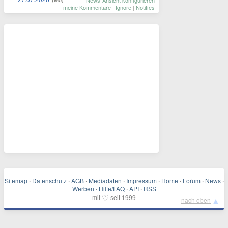
News-Ansicht konfigurieren
meine Kommentare
|
Ignore
|
Notifies
Sitemap
·
Datenschutz
·
AGB
·
Mediadaten
·
Impressum
·
Home
·
Forum
·
News
·
Werben
·
Hilfe/FAQ
·
API
·
RSS
♡
mit
seit 1999
▲
nach oben