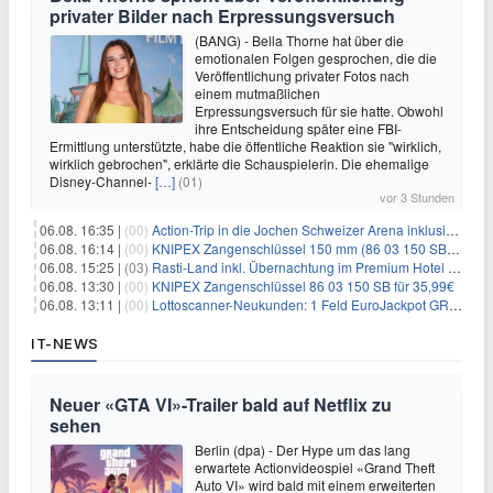
privater Bilder nach Erpressungsversuch
(BANG) - Bella Thorne hat über die
emotionalen Folgen gesprochen, die die
Veröffentlichung privater Fotos nach
einem mutmaßlichen
Erpressungsversuch für sie hatte. Obwohl
ihre Entscheidung später eine FBI-
Ermittlung unterstützte, habe die öffentliche Reaktion sie "wirklich,
wirklich gebrochen", erklärte die Schauspielerin. Die ehemalige
Disney-Channel-
[…]
(01)
vor 3 Stunden
06.08. 16:35 |
(00)
Action-Trip in die Jochen Schweizer Arena inklusive Premium Hotel und Frühstück ab 59€ p.P.
06.08. 16:14 |
(00)
KNIPEX Zangenschlüssel 150 mm (86 03 150 SB) für 35,99€
06.08. 15:25 |
(03)
Rasti-Land inkl. Übernachtung im Premium Hotel ab 69€ p.P.
06.08. 13:30 |
(00)
KNIPEX Zangenschlüssel 86 03 150 SB für 35,99€
06.08. 13:11 |
(00)
Lottoscanner-Neukunden: 1 Feld EuroJackpot GRATIS spielen
IT-NEWS
Neuer «GTA VI»-Trailer bald auf Netflix zu
sehen
Berlin (dpa) - Der Hype um das lang
erwartete Actionvideospiel «Grand Theft
Auto VI» wird bald mit einem erweiterten