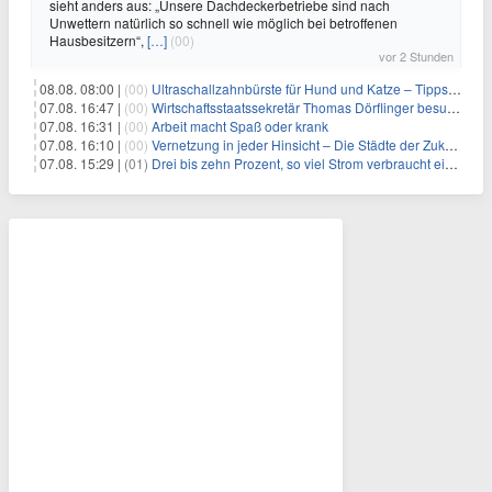
sieht anders aus: „Unsere Dachdeckerbetriebe sind nach
Unwettern natürlich so schnell wie möglich bei betroffenen
Hausbesitzern“,
[…]
(00)
vor 2 Stunden
08.08. 08:00 |
(00)
Ultraschallzahnbürste für Hund und Katze – Tipps zur erfolgreichen Eingewöhnung
07.08. 16:47 |
(00)
Wirtschaftsstaatssekretär Thomas Dörflinger besucht Handwerksbetrieb im Kammerbezirk Freiburg
07.08. 16:31 |
(00)
Arbeit macht Spaß oder krank
07.08. 16:10 |
(00)
Vernetzung in jeder Hinsicht – Die Städte der Zukunft sind grün-blau
07.08. 15:29 |
(01)
Drei bis zehn Prozent, so viel Strom verbraucht ein Aufzug im Gebäude