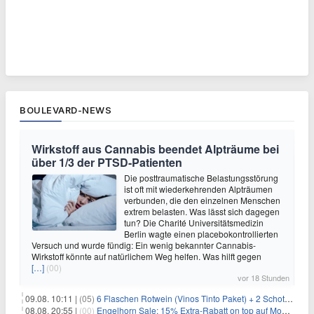
BOULEVARD-NEWS
Wirkstoff aus Cannabis beendet Alpträume bei
über 1/3 der PTSD-Patienten
Die posttraumatische Belastungsstörung
ist oft mit wiederkehrenden Alpträumen
verbunden, die den einzelnen Menschen
extrem belasten. Was lässt sich dagegen
tun? Die Charité Universitätsmedizin
Berlin wagte einen placebokontrollierten
Versuch und wurde fündig: Ein wenig bekannter Cannabis-
Wirkstoff könnte auf natürlichem Weg helfen. Was hilft gegen
[…]
(00)
vor 18 Stunden
09.08. 10:11 |
(05)
6 Flaschen Rotwein (Vinos Tinto Paket) + 2 Schott Zwiesel Gläser für 25,99€ inkl. Versand
08.08. 20:55 |
(00)
Engelhorn Sale: 15% Extra-Rabatt on top auf Mode- und Sport-Artikel