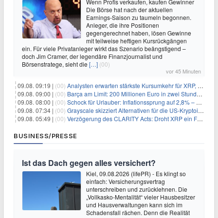
Wenn Profis verkaufen, kaufen Gewinner
Die Börse hat nach der aktuellen
Earnings-Saison zu taumeln begonnen.
Anleger, die ihre Positionen
gegengerechnet haben, lösen Gewinne
mit teilweise heftigen Kursrückgängen
ein. Für viele Privatanleger wirkt das Szenario beängstigend –
doch Jim Cramer, der legendäre Finanzjournalist und
Börsenstratege, sieht die
[…]
(00)
vor 45 Minuten
09.08. 09:19 |
(00)
Analysten erwarten stärkste Kursumkehr für XRP, während Polymarket skeptisch bleibt
09.08. 09:00 |
(00)
Barça am Limit: 200 Millionen Euro in zwei Stunden – warum dieser Schuldentrip hochgefährlich wird
09.08. 08:00 |
(00)
Schock für Urlauber: Inflationssprung auf 2,8% – Diese Preise explodieren jetzt
09.08. 07:34 |
(00)
Grayscale skizziert Alternativen für die US-Kryptoindustrie ohne CLARITY Act
09.08. 05:49 |
(00)
Verzögerung des CLARITY Acts: Droht XRP ein Fall unter die $1-Marke?
BUSINESS/PRESSE
Ist das Dach gegen alles versichert?
Kiel, 09.08.2026 (lifePR) - Es klingt so
einfach: Versicherungsvertrag
unterschreiben und zurücklehnen. Die
„Vollkasko-Mentalität“ vieler Hausbesitzer
und Hausverwaltungen kann sich im
Schadensfall rächen. Denn die Realität