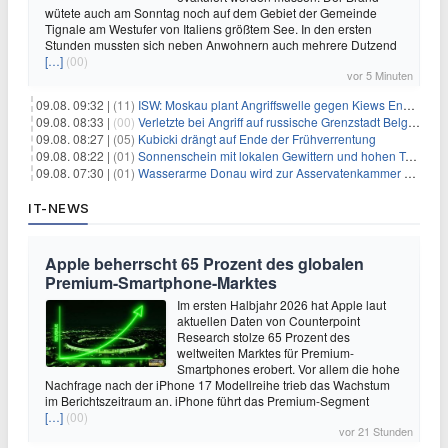
wütete auch am Sonntag noch auf dem Gebiet der Gemeinde
Tignale am Westufer von Italiens größtem See. In den ersten
Stunden mussten sich neben Anwohnern auch mehrere Dutzend
[…]
(00)
vor 5 Minuten
09.08. 09:32 |
(11)
ISW: Moskau plant Angriffswelle gegen Kiews Energieinfrastruktur
09.08. 08:33 |
(00)
Verletzte bei Angriff auf russische Grenzstadt Belgorod
09.08. 08:27 |
(05)
Kubicki drängt auf Ende der Frühverrentung
09.08. 08:22 |
(01)
Sonnenschein mit lokalen Gewittern und hohen Temperaturen
09.08. 07:30 |
(01)
Wasserarme Donau wird zur Asservatenkammer der Geschichte
IT-NEWS
Apple beherrscht 65 Prozent des globalen
Premium-Smartphone-Marktes
Im ersten Halbjahr 2026 hat Apple laut
aktuellen Daten von Counterpoint
Research stolze 65 Prozent des
weltweiten Marktes für Premium-
Smartphones erobert. Vor allem die hohe
Nachfrage nach der iPhone 17 Modellreihe trieb das Wachstum
im Berichtszeitraum an. iPhone führt das Premium-Segment
[…]
(00)
vor 21 Stunden