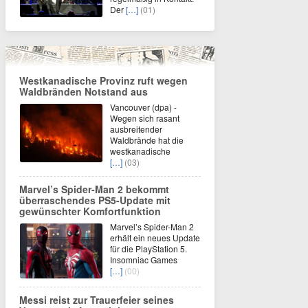
Der
[…]
(01)
Westkanadische Provinz ruft wegen
Waldbränden Notstand aus
Vancouver (dpa) -
Wegen sich rasant
ausbreitender
Waldbrände hat die
westkanadische
[…]
(03)
Marvel’s Spider-Man 2 bekommt
überraschendes PS5-Update mit
gewünschter Komfortfunktion
Marvel’s Spider-Man 2
erhält ein neues Update
für die PlayStation 5.
Insomniac Games
[…]
(00)
Messi reist zur Trauerfeier seines