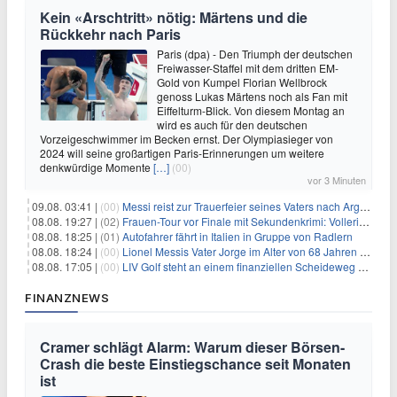
Kein «Arschtritt» nötig: Märtens und die
Rückkehr nach Paris
Paris (dpa) - Den Triumph der deutschen
Freiwasser-Staffel mit dem dritten EM-
Gold von Kumpel Florian Wellbrock
genoss Lukas Märtens noch als Fan mit
Eiffelturm-Blick. Von diesem Montag an
wird es auch für den deutschen
Vorzeigeschwimmer im Becken ernst. Der Olympiasieger von
2024 will seine großartigen Paris-Erinnerungen um weitere
denkwürdige Momente
[…]
(00)
vor 3 Minuten
09.08. 03:41 |
(00)
Messi reist zur Trauerfeier seines Vaters nach Argentinien
08.08. 19:27 |
(02)
Frauen-Tour vor Finale mit Sekundenkrimi: Vollering in Gelb
08.08. 18:25 |
(01)
Autofahrer fährt in Italien in Gruppe von Radlern
08.08. 18:24 |
(00)
Lionel Messis Vater Jorge im Alter von 68 Jahren gestorben
08.08. 17:05 |
(00)
LIV Golf steht an einem finanziellen Scheideweg auf der Suche nach neuen Investitionen
FINANZNEWS
Cramer schlägt Alarm: Warum dieser Börsen-
Crash die beste Einstiegschance seit Monaten
ist