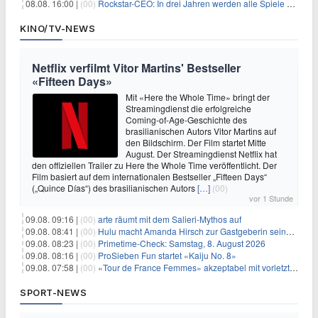
08.08. 16:00 |
(00)
Rockstar-CEO: In drei Jahren werden alle Spiele gestreamt
KINO/TV-NEWS
Netflix verfilmt Vitor Martins' Bestseller
«Fifteen Days»
Mit «Here the Whole Time» bringt der
Streamingdienst die erfolgreiche
Coming-of-Age-Geschichte des
brasilianischen Autors Vitor Martins auf
den Bildschirm. Der Film startet Mitte
August. Der Streamingdienst Netflix hat
den offiziellen Trailer zu Here the Whole Time veröffentlicht. Der
Film basiert auf dem internationalen Bestseller „Fifteen Days“
(„Quince Días“) des brasilianischen Autors
[…]
(00)
vor 1 Stunde
09.08. 09:16 |
(00)
arte räumt mit dem Salieri-Mythos auf
09.08. 08:41 |
(00)
Hulu macht Amanda Hirsch zur Gastgeberin seines Reality-Podcasts
09.08. 08:23 |
(00)
Primetime-Check: Samstag, 8. August 2026
09.08. 08:16 |
(00)
ProSieben Fun startet «Kaiju No. 8»
09.08. 07:58 |
(00)
«Tour de France Femmes» akzeptabel mit vorletzter Etappe
SPORT-NEWS