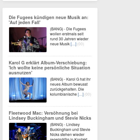
Die Fugees kündigen neue Musik an:
'Auf jeden Fall'
(BANG) - Die Fugees
wollen erstmals seit
rund 30 Jahren wieder
neue Musik
[…]
(00)
Karol G erklärt Album-Verschiebung:
'Ich wollte keine persönliche Situation
ausnutzen'
(BANG) - Karol G hat ihr
neues Album bewusst
zurückgehalten. Die
kolumbianische
[…]
(00)
Fleetwood Mac: Versöhnung bei
Lindsey Buckingham und Stevie Nicks
(BANG) - Lindsey
Buckingham und Stevie
Nicks stehen wieder
regelmäßig in Kontakt.