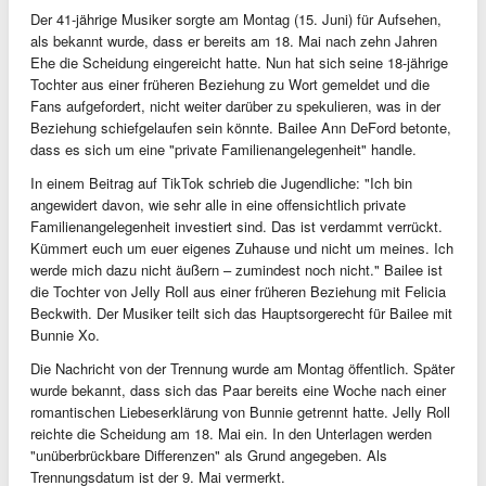
Der 41-jährige Musiker sorgte am Montag (15. Juni) für Aufsehen,
als bekannt wurde, dass er bereits am 18. Mai nach zehn Jahren
Ehe die Scheidung eingereicht hatte. Nun hat sich seine 18-jährige
Tochter aus einer früheren Beziehung zu Wort gemeldet und die
Fans aufgefordert, nicht weiter darüber zu spekulieren, was in der
Beziehung schiefgelaufen sein könnte. Bailee Ann DeFord betonte,
dass es sich um eine "private Familienangelegenheit" handle.
In einem Beitrag auf TikTok schrieb die Jugendliche: "Ich bin
angewidert davon, wie sehr alle in eine offensichtlich private
Familienangelegenheit investiert sind. Das ist verdammt verrückt.
Kümmert euch um euer eigenes Zuhause und nicht um meines. Ich
werde mich dazu nicht äußern – zumindest noch nicht." Bailee ist
die Tochter von Jelly Roll aus einer früheren Beziehung mit Felicia
Beckwith. Der Musiker teilt sich das Hauptsorgerecht für Bailee mit
Bunnie Xo.
Die Nachricht von der Trennung wurde am Montag öffentlich. Später
wurde bekannt, dass sich das Paar bereits eine Woche nach einer
romantischen Liebeserklärung von Bunnie getrennt hatte. Jelly Roll
reichte die Scheidung am 18. Mai ein. In den Unterlagen werden
"unüberbrückbare Differenzen" als Grund angegeben. Als
Trennungsdatum ist der 9. Mai vermerkt.