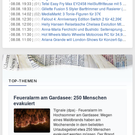
08.08. 19:33 |
(01)
Tefal Easy Fry Max EY2458 Heißluftfritteuse mit 5 Litern für 64,99€
08.08. 18:33 |
(00)
Gillette Fusion 5 Styler Barttrimmer und Rasierer (All in One) für 16€
08.08. 14:02 |
(02)
MediaMarkt: 3 Tonie-Figuren für 37€
08.08. 12:30 |
(00)
Fallout 4: Anniversary Edition Switch 2 für 42,39€
08.08. 12:00 |
(00)
Helly Hansen Reisetasche Chelsea Evolution MID 54L für 29,99€
08.08. 11:30 |
(00)
Anna-Maria Ferchichi und Bushido: Seitensprung wäre kein Trennungsgrund
08.08. 11:30 |
(00)
Hot Wheels Mario Wheelie Motocross RC für 34,99€
08.08. 11:00 |
(00)
Ariana Grande will London-Shows für Konzert-Special filmen
TOP-THEMEN
Feueralarm am Gardasee: 250 Menschen
evakuiert
Tignale (dpa) - Feueralarm im
Hochsommer am Gardasee: Wegen
eines Waldbrands haben am
Wochenende in dem beliebten
Urlaubsgebiet etwa 250 Menschen
evakuiert werden müssen. Der Brand