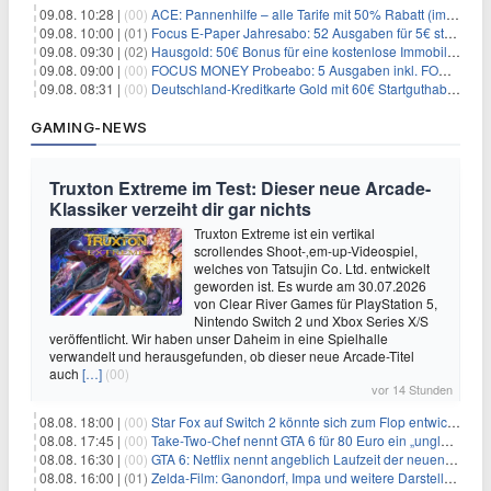
09.08. 10:28 |
(00)
ACE: Pannenhilfe – alle Tarife mit 50% Rabatt (im ersten Jahr)
09.08. 10:00 |
(01)
Focus E-Paper Jahresabo: 52 Ausgaben für 5€ statt 207,48€ – per Formular kündbar!
09.08. 09:30 |
(02)
Hausgold: 50€ Bonus für eine kostenlose Immobilienbewertung
09.08. 09:00 |
(00)
FOCUS MONEY Probeabo: 5 Ausgaben inkl. FOCUS+ Zugang für 5€
09.08. 08:31 |
(00)
Deutschland-Kreditkarte Gold mit 60€ Startguthaben (45€ Gewinn)
GAMING-NEWS
Truxton Extreme im Test: Dieser neue Arcade-
Klassiker verzeiht dir gar nichts
Truxton Extreme ist ein vertikal
scrollendes Shoot-‚em-up-Videospiel,
welches von Tatsujin Co. Ltd. entwickelt
geworden ist. Es wurde am 30.07.2026
von Clear River Games für PlayStation 5,
Nintendo Switch 2 und Xbox Series X/S
veröffentlicht. Wir haben unser Daheim in eine Spielhalle
verwandelt und herausgefunden, ob dieser neue Arcade-Titel
auch
[…]
(00)
vor 14 Stunden
08.08. 18:00 |
(00)
Star Fox auf Switch 2 könnte sich zum Flop entwickeln
08.08. 17:45 |
(00)
Take-Two-Chef nennt GTA 6 für 80 Euro ein „unglaubliches Schnäppchen“
08.08. 16:30 |
(00)
GTA 6: Netflix nennt angeblich Laufzeit der neuen Gameplay-Präsentation
08.08. 16:00 |
(01)
Zelda-Film: Ganondorf, Impa und weitere Darsteller sollen feststehen