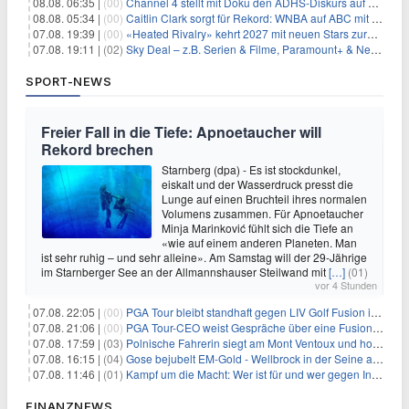
08.08. 06:35 |
(00)
Channel 4 stellt mit Doku den ADHS-Diskurs auf den Prüfstand
08.08. 05:34 |
(00)
Caitlin Clark sorgt für Rekord: WNBA auf ABC mit 2,5 Millionen Zuschauern
07.08. 19:39 |
(00)
«Heated Rivalry» kehrt 2027 mit neuen Stars zurück
07.08. 19:11 |
(02)
Sky Deal – z.B. Serien & Filme, Paramount+ & Netflix für 19,99€/Monat
SPORT-NEWS
Freier Fall in die Tiefe: Apnoetaucher will
Rekord brechen
Starnberg (dpa) - Es ist stockdunkel,
eiskalt und der Wasserdruck presst die
Lunge auf einen Bruchteil ihres normalen
Volumens zusammen. Für Apnoetaucher
Minja Marinković fühlt sich die Tiefe an
«wie auf einem anderen Planeten. Man
ist sehr ruhig – und sehr alleine». Am Samstag will der 29-Jährige
im Starnberger See an der Allmannshauser Steilwand mit
[…]
(01)
vor 4 Stunden
07.08. 22:05 |
(00)
PGA Tour bleibt standhaft gegen LIV Golf Fusion in einem sich wandelnden Sportumfeld
07.08. 21:06 |
(00)
PGA Tour-CEO weist Gespräche über eine Fusion mit LIV Golf zurück und bekräftigt die Wettbewerbslandschaft
07.08. 17:59 |
(03)
Polnische Fahrerin siegt am Mont Ventoux und holt Tour-Gelb
07.08. 16:15 |
(04)
Gose bejubelt EM-Gold - Wellbrock in der Seine ausgebremst
07.08. 11:46 |
(01)
Kampf um die Macht: Wer ist für und wer gegen Infantino?
FINANZNEWS