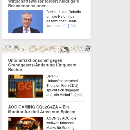
Wirtschaftsweiser fordert niedrigere
Beamtenpensionen
Berlin - In der Debatte
um die Reform der
gesetzlichen Rente
fordert der
[…]
(00)
Unionsfraktionschef gegen
Grundgesetz-Änderung für queere
Rechte
Berlin -
Unionsfraktionschef
Thorsten Frei (CDU)
spricht sich dagegen
aus, ein Verbot
[…]
(00)
AOC GAMING CQ32G4ZA – Ein
Monitor für drei Arten von Spielen
AGON by AOC, die
weltweit führende
Marke für Gaming-