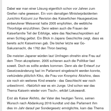
Dabei war man einer Lösung eigentlich schon vor Jahren zum
Greifen nahe gewesen. Ein vom damaligen Ministerpräsidenten
Junichiro Koizumi zur Revision des Kaiserlichen Hausgesetzes
einberufener Weisenrat hatte 2005 empfohlen, die weibliche
Thronfolge einzuführen. Denn wären auch die Frauen der
Kaiserfamilie Teil der Erbfolge, wäre das Nachwuchsproblem auf
einen Schlag gelöst. Ein Blick in Japans Geschichte zeigt, dass es
bereits acht Kaiserinnen gab. Die bisher letzte war Go-
Sakuramachi, die 1762 den Thron bestieg.
Die meisten Japaner würden laut Umfragen ohnehin eine Frau auf
dem Thron akzeptieren. 2005 schienen auch die Politiker fast
soweit. Doch es sollte anders kommen. Denn als der Entwurf zur
Gesetzesänderung fast im Parlament eingebracht werden konnte,
verkündete plötzlich Kiko, die Frau von Kronprinz Akishino, dass
sie noch ein weiteres Kind erwarte - das Geschlecht war noch
unbestimmt. «Natürlich war es ein Junge. Und schon war das
Thema Kaiserin wieder vom Tisch», erklärt Lokowandt.
Erst als Kaiser Akihito, der Vater des heutigen Tenno, seinen
Wunsch nach Abdankung 2016 kundtat und das Parlament ihm
dies im Jahr darauf per Sondergesetz ermöglichte, kam das Thema