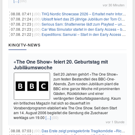
[…]
(00)
vor 30 Minuten
08.08. 07:41 |
(00)
THQ Nordic Showcase 2026 – Erhaltet mehr Informationen
07.08. 21:24 |
(00)
Ubisoft feiert das 25-jährige Jubiläum der Tom Clancy’s Ghost Recon-Reihe
07.08. 21:23 |
(00)
Serious Sam: Shatterverse lädt zum Playtest – und erscheint schon bald!
07.08. 21:23 |
(00)
Car Was Simulator startet in den Early Access – bald gehts los!
07.08. 21:22 |
(00)
Expeditions: Samurai – Start in den Early Access ab heute im feudalen Japan
KINO/TV-NEWS
«The One Show» feiert 20. Geburtstag mit
Jubiläumswoche
Seit 20 Jahren gehört «The One Show»
zum festen Bestandteil des BBC-One-
Abends. Zum runden Jubiläum plant die
BBC eine ganze Woche mit prominenten
Gästen, Rückblicken und einer
verlängerten Geburtstagssendung. Kaum
ein britisches Magazin hat sich so dauerhaft im
Vorabendprogramm etabliert wie The One Show. Seit dem Start
am 14. August 2006 begleitet die Sendung die Zuschauer
werktags um 19.00
[…]
(00)
vor 1 Stunde
08.08. 07:03 |
(00)
Das Erste zeigt preisgekrönte Tragikomödie «Rickerl» als Free-TV-Premiere