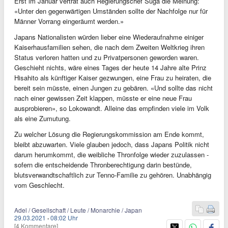
Erst im Januar vertrat auch Regierungschef Suga die Meinung:
«Unter den gegenwärtigen Umständen sollte der Nachfolge nur für
Männer Vorrang eingeräumt werden.»
Japans Nationalisten würden lieber eine Wiederaufnahme einiger
Kaiserhausfamilien sehen, die nach dem Zweiten Weltkrieg ihren
Status verloren hatten und zu Privatpersonen geworden waren.
Geschieht nichts, wäre eines Tages der heute 14 Jahre alte Prinz
Hisahito als künftiger Kaiser gezwungen, eine Frau zu heiraten, die
bereit sein müsste, einen Jungen zu gebären. «Und sollte das nicht
nach einer gewissen Zeit klappen, müsste er eine neue Frau
ausprobieren», so Lokowandt. Alleine das empfinden viele im Volk
als eine Zumutung.
Zu welcher Lösung die Regierungskommission am Ende kommt,
bleibt abzuwarten. Viele glauben jedoch, dass Japans Politik nicht
darum herumkommt, die weibliche Thronfolge wieder zuzulassen -
sofern die entscheidende Thronberechtigung darin bestünde,
blutsverwandtschaftlich zur Tenno-Familie zu gehören. Unabhängig
vom Geschlecht.
Adel / Gesellschaft / Leute / Monarchie / Japan
29.03.2021
·
08:02 Uhr
[4 Kommentare]