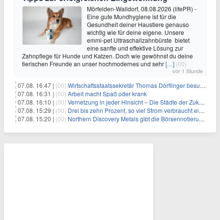
Mörfelden-Walldorf, 08.08.2026 (lifePR) -
Eine gute Mundhygiene ist für die
Gesundheit deiner Haustiere genauso
wichtig wie für deine eigene. Unsere
emmi-pet Ultraschallzahnbürste bietet
eine sanfte und effektive Lösung zur
Zahnpflege für Hunde und Katzen. Doch wie gewöhnst du deine
tierischen Freunde an unser hochmodernes und sehr
[…]
(00)
vor 1 Stunde
07.08. 16:47 |
(00)
Wirtschaftsstaatssekretär Thomas Dörflinger besucht Handwerksbetrieb im Kammerbezirk Freiburg
07.08. 16:31 |
(00)
Arbeit macht Spaß oder krank
07.08. 16:10 |
(00)
Vernetzung in jeder Hinsicht – Die Städte der Zukunft sind grün-blau
07.08. 15:29 |
(00)
Drei bis zehn Prozent, so viel Strom verbraucht ein Aufzug im Gebäude
07.08. 15:20 |
(00)
Northern Discovery Metals gibt die Börsennotierung an der Frankfurter Wertpapierbörse bekannt