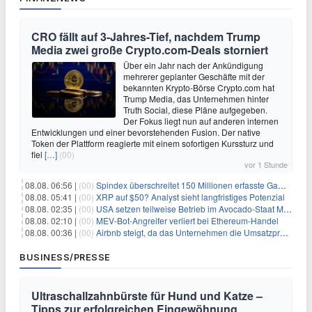
CRO fällt auf 3-Jahres-Tief, nachdem Trump
Media zwei große Crypto.com-Deals storniert
Über ein Jahr nach der Ankündigung
mehrerer geplanter Geschäfte mit der
bekannten Krypto-Börse Crypto.com hat
Trump Media, das Unternehmen hinter
Truth Social, diese Pläne aufgegeben.
Der Fokus liegt nun auf anderen internen
Entwicklungen und einer bevorstehenden Fusion. Der native
Token der Plattform reagierte mit einem sofortigen Kurssturz und
fiel
[…]
(00)
vor 1 Stunde
08.08. 06:56 |
(00)
Spindex überschreitet 150 Millionen erfasste Gaming-Ereignisse in Echtzeit-Datenpipeline
08.08. 05:41 |
(00)
XRP auf $50? Analyst sieht langfristiges Potenzial
08.08. 02:35 |
(00)
USA setzen teilweise Betrieb im Avocado-Staat Michoacán in Mexiko wieder in Gang
08.08. 02:10 |
(00)
MEV-Bot-Angreifer verliert bei Ethereum-Handel
08.08. 00:36 |
(00)
Airbnb steigt, da das Unternehmen die Umsatzprognose anhebt und starkes Wachstum signalisiert
BUSINESS/PRESSE
Ultraschallzahnbürste für Hund und Katze –
Tipps zur erfolgreichen Eingewöhnung