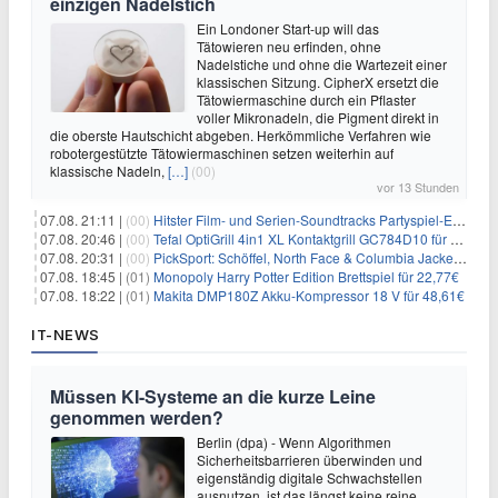
einzigen Nadelstich
Ein Londoner Start-up will das
Tätowieren neu erfinden, ohne
Nadelstiche und ohne die Wartezeit einer
klassischen Sitzung. CipherX ersetzt die
Tätowiermaschine durch ein Pflaster
voller Mikronadeln, die Pigment direkt in
die oberste Hautschicht abgeben. Herkömmliche Verfahren wie
robotergestützte Tätowiermaschinen setzen weiterhin auf
klassische Nadeln,
[…]
(00)
vor 13 Stunden
07.08. 21:11 |
(00)
Hitster Film- und Serien-Soundtracks Partyspiel-Erweiterung für 6,99€
07.08. 20:46 |
(00)
Tefal OptiGrill 4in1 XL Kontaktgrill GC784D10 für 239,99€
07.08. 20:31 |
(00)
PickSport: Schöffel, North Face & Columbia Jacken ab 39,60€
07.08. 18:45 |
(01)
Monopoly Harry Potter Edition Brettspiel für 22,77€
07.08. 18:22 |
(01)
Makita DMP180Z Akku-Kompressor 18 V für 48,61€
IT-NEWS
Müssen KI-Systeme an die kurze Leine
genommen werden?
Berlin (dpa) - Wenn Algorithmen
Sicherheitsbarrieren überwinden und
eigenständig digitale Schwachstellen
ausnutzen, ist das längst keine reine