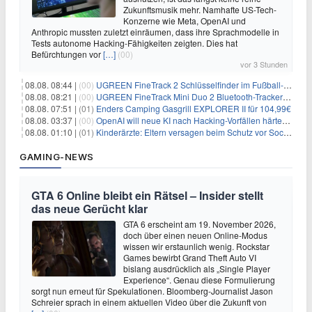
Zukunftsmusik mehr. Namhafte US-Tech-
Konzerne wie Meta, OpenAI und
Anthropic mussten zuletzt einräumen, dass ihre Sprachmodelle in
Tests autonome Hacking-Fähigkeiten zeigten. Dies hat
Befürchtungen vor
[…]
(00)
vor 3 Stunden
08.08. 08:44 |
(00)
UGREEN FineTrack 2 Schlüsselfinder im Fußball-Design für 10,98€
08.08. 08:21 |
(00)
UGREEN FineTrack Mini Duo 2 Bluetooth-Tracker 4er-Pack für 28,99€
08.08. 07:51 |
(01)
Enders Camping Gasgrill EXPLORER II für 104,99€
08.08. 03:37 |
(00)
OpenAI will neue KI nach Hacking-Vorfällen härter überwachen
08.08. 01:10 |
(01)
Kinderärzte: Eltern versagen beim Schutz vor Social Media
GAMING-NEWS
GTA 6 Online bleibt ein Rätsel – Insider stellt
das neue Gerücht klar
GTA 6 erscheint am 19. November 2026,
doch über einen neuen Online-Modus
wissen wir erstaunlich wenig. Rockstar
Games bewirbt Grand Theft Auto VI
bislang ausdrücklich als „Single Player
Experience“. Genau diese Formulierung
sorgt nun erneut für Spekulationen. Bloomberg-Journalist Jason
Schreier sprach in einem aktuellen Video über die Zukunft von