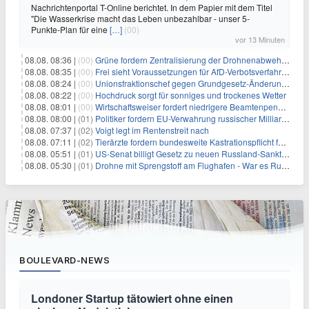
Nachrichtenportal T-Online berichtet. In dem Papier mit dem Titel
"Die Wasserkrise macht das Leben unbezahlbar - unser 5-
Punkte-Plan für eine
[…]
(00)
vor 13 Minuten
08.08. 08:36 |
(00)
Grüne fordern Zentralisierung der Drohnenabwehr bei Bundespolizei
08.08. 08:35 |
(00)
Frei sieht Voraussetzungen für AfD-Verbotsverfahren nicht gegeben
08.08. 08:24 |
(00)
Unionsfraktionschef gegen Grundgesetz-Änderung für queere Rechte
08.08. 08:22 |
(00)
Hochdruck sorgt für sonniges und trockenes Wetter
08.08. 08:01 |
(00)
Wirtschaftsweiser fordert niedrigere Beamtenpensionen
08.08. 08:00 |
(01)
Politiker fordern EU-Verwahrung russischer Milliarden
08.08. 07:37 |
(02)
Voigt legt im Rentenstreit nach
08.08. 07:11 |
(02)
Tierärzte fordern bundesweite Kastrationspflicht für Katzen
08.08. 05:51 |
(01)
US-Senat billigt Gesetz zu neuen Russland-Sanktionen
08.08. 05:30 |
(01)
Drohne mit Sprengstoff am Flughafen - War es Russland?
BOULEVARD-NEWS
Londoner Startup tätowiert ohne einen