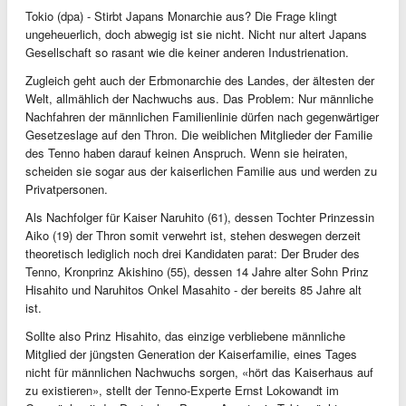
Tokio (dpa) - Stirbt Japans Monarchie aus? Die Frage klingt
ungeheuerlich, doch abwegig ist sie nicht. Nicht nur altert Japans
Gesellschaft so rasant wie die keiner anderen Industrienation.
Zugleich geht auch der Erbmonarchie des Landes, der ältesten der
Welt, allmählich der Nachwuchs aus. Das Problem: Nur männliche
Nachfahren der männlichen Familienlinie dürfen nach gegenwärtiger
Gesetzeslage auf den Thron. Die weiblichen Mitglieder der Familie
des Tenno haben darauf keinen Anspruch. Wenn sie heiraten,
scheiden sie sogar aus der kaiserlichen Familie aus und werden zu
Privatpersonen.
Als Nachfolger für Kaiser Naruhito (61), dessen Tochter Prinzessin
Aiko (19) der Thron somit verwehrt ist, stehen deswegen derzeit
theoretisch lediglich noch drei Kandidaten parat: Der Bruder des
Tenno, Kronprinz Akishino (55), dessen 14 Jahre alter Sohn Prinz
Hisahito und Naruhitos Onkel Masahito - der bereits 85 Jahre alt
ist.
Sollte also Prinz Hisahito, das einzige verbliebene männliche
Mitglied der jüngsten Generation der Kaiserfamilie, eines Tages
nicht für männlichen Nachwuchs sorgen, «hört das Kaiserhaus auf
zu existieren», stellt der Tenno-Experte Ernst Lokowandt im