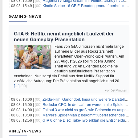
08.08. 15:59 |
(00)
MagentaTV MegaStream mit Netflix, Disney+, Apple TV+ & RTL+ für 30€/Monat (effektiv 20,83€/Monat)
08.08. 15:49 |
(00)
Kindle Scribe 16 GB E-Reader generalüberholt mit Eingabestift für 197,99€
GAMING-NEWS
GTA 6: Netflix nennt angeblich Laufzeit der
neuen Gameplay-Präsentation
Fans von GTA 6 müssen nicht mehr lange
auf neue Bilder aus Rockstars heiß
erwartetem Open-World-Spiel warten. Am
27. August 2026 soll mit dem „Grand
Theft Auto VI: An Extended Look“ eine
deutlich ausführlichere Präsentation
erscheinen. Nun sorgt ein Detail aus dem Netflix-Support für
zusätzliche Aufregung: Die Präsentation soll angeblich rund 20
[…]
(00)
vor 59 Minuten
08.08. 16:00 |
(00)
Zelda-Film: Ganondorf, Impa und weitere Darsteller sollen feststehen
08.08. 16:00 |
(00)
Rockstar-CEO: In drei Jahren werden alle Spiele gestreamt
08.08. 14:00 |
(00)
Fallout 3 war nicht so groß, wie Bethesda es ursprünglich wollte
08.08. 13:30 |
(00)
Marvel’s Spider-Man 2 bekommt überraschendes PS5-Update mit gewünschter Komfortfunktion
08.08. 12:56 |
(00)
GTA 6 ohne Disc: Take-Two erklärt die Entscheidung für Download-Codes
KINO/TV-NEWS