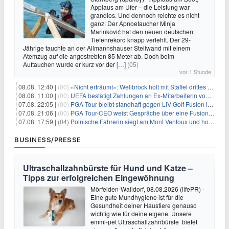
Applaus am Ufer – die Leistung war
grandios. Und dennoch reichte es nicht
ganz: Der Apnoetaucher Minja
Marinković hat den neuen deutschen
Tiefenrekord knapp verfehlt. Der 29-
Jährige tauchte an der Allmannshauser Steilwand mit einem
Atemzug auf die angestrebten 85 Meter ab. Doch beim
Auftauchen wurde er kurz vor der
[…]
(05)
vor 1 Stunde
08.08. 12:40 |
(00)
«Nicht erträumt»: Wellbrock holt mit Staffel drittes EM-Gold
08.08. 11:00 |
(00)
UEFA bestätigt Zahlungen an Ex-Mitarbeiterin von Infantino
07.08. 22:05 |
(00)
PGA Tour bleibt standhaft gegen LIV Golf Fusion in einem sich wandelnden Sportumfeld
07.08. 21:06 |
(00)
PGA Tour-CEO weist Gespräche über eine Fusion mit LIV Golf zurück und bekräftigt die Wettbewerbslandschaft
07.08. 17:59 |
(04)
Polnische Fahrerin siegt am Mont Ventoux und holt Tour-Gelb
BUSINESS/PRESSE
Ultraschallzahnbürste für Hund und Katze –
Tipps zur erfolgreichen Eingewöhnung
Mörfelden-Walldorf, 08.08.2026 (lifePR) -
Eine gute Mundhygiene ist für die
Gesundheit deiner Haustiere genauso
wichtig wie für deine eigene. Unsere
emmi-pet Ultraschallzahnbürste bietet