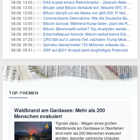
08.08. 14:00 |
(00)
DAX knackt erneut Rekordmarke – Zalando-Aktie crasht nach Quartalszahlen
08.08. 13:55 |
(00)
Bhutan setzt Bitcoin-Verkäufe fort: Aktuelle BTC-Transaktionen
08.08. 12:09 |
(00)
Bitcoin kämpft um die Marke von $65.000, Pi Network gewinnt an Unterstützung
08.08. 12:00 |
(00)
Commerzbank-Übernahme: Wie die Deutsche Bank im Schatten zum großen Gewinner wird
08.08. 10:00 |
(00)
Bitcoin-Schock: Während Kurse fallen, plant die Regierung die Steuer-Bombe
08.08. 09:29 |
(00)
Bitcoin-Bärenmarkt vorbei? Top-Analysten werden optimistisch, aber die Geschichte sagt etwas anderes
08.08. 09:00 |
(00)
Erbschaftsteuer-Schock: Warum selbst kleine Erbschaften den Fiskus Millionen kosten
08.08. 07:23 |
(00)
CRO fällt auf 3-Jahres-Tief, nachdem Trump Media zwei große Crypto.com-Deals storniert
08.08. 06:56 |
(00)
Spindex überschreitet 150 Millionen erfasste Gaming-Ereignisse in Echtzeit-Datenpipeline
08.08. 05:41 |
(00)
XRP auf $50? Analyst sieht langfristiges Potenzial
TOP-THEMEN
Waldbrand am Gardasee: Mehr als 200
Menschen evakuiert
Tignale (dpa) - Wegen eines großen
Waldbrands am Gardasee in Oberitalien
sind mehr als 200 Menschen evakuiert
worden, darunter zahlreiche Urlauber.