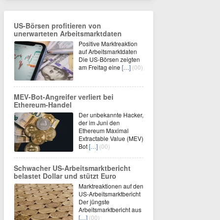
US-Börsen profitieren von
unerwarteten Arbeitsmarktdaten
Positive Marktreaktion
auf Arbeitsmarktdaten
Die US-Börsen zeigten
am Freitag eine
[…]
(00)
MEV-Bot-Angreifer verliert bei
Ethereum-Handel
Der unbekannte Hacker,
der im Juni den
Ethereum Maximal
Extractable Value (MEV)
Bot
[…]
(00)
Schwacher US-Arbeitsmarktbericht
belastet Dollar und stützt Euro
Marktreaktionen auf den
US-Arbeitsmarktbericht
Der jüngste
Arbeitsmarktbericht aus
[…]
(00)