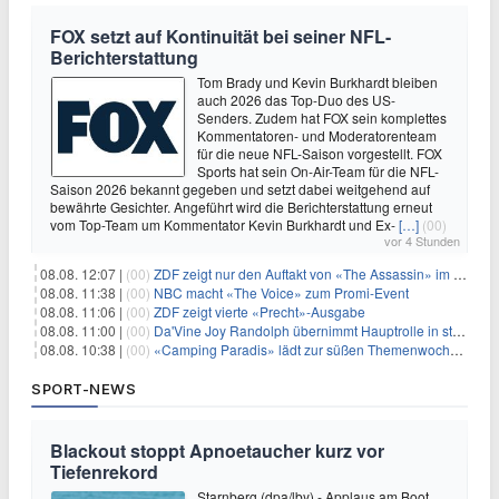
FOX setzt auf Kontinuität bei seiner NFL-
Berichterstattung
Tom Brady und Kevin Burkhardt bleiben
auch 2026 das Top-Duo des US-
Senders. Zudem hat FOX sein komplettes
Kommentatoren- und Moderatorenteam
für die neue NFL-Saison vorgestellt. FOX
Sports hat sein On-Air-Team für die NFL-
Saison 2026 bekannt gegeben und setzt dabei weitgehend auf
bewährte Gesichter. Angeführt wird die Berichterstattung erneut
vom Top-Team um Kommentator Kevin Burkhardt und Ex-
[…]
(00)
vor 4 Stunden
08.08. 12:07 |
(00)
ZDF zeigt nur den Auftakt von «The Assassin» im Fernsehen
08.08. 11:38 |
(00)
NBC macht «The Voice» zum Promi-Event
08.08. 11:06 |
(00)
ZDF zeigt vierte «Precht»-Ausgabe
08.08. 11:00 |
(00)
Da'Vine Joy Randolph übernimmt Hauptrolle in starbesetzter schwarzer Komödie
08.08. 10:38 |
(00)
«Camping Paradis» lädt zur süßen Themenwoche ein
SPORT-NEWS
Blackout stoppt Apnoetaucher kurz vor
Tiefenrekord
Starnberg (dpa/lby) - Applaus am Boot,