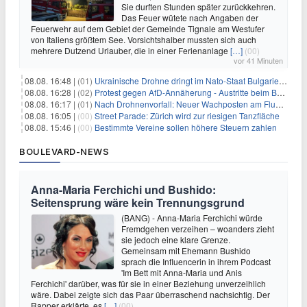
Sie durften Stunden später zurückkehren.
Das Feuer wütete nach Angaben der
Feuerwehr auf dem Gebiet der Gemeinde Tignale am Westufer
von Italiens größtem See. Vorsichtshalber mussten sich auch
mehrere Dutzend Urlauber, die in einer Ferienanlage
[…]
(00)
vor 41 Minuten
08.08. 16:48 |
(01)
Ukrainische Drohne dringt im Nato-Staat Bulgarien ein
08.08. 16:28 |
(02)
Protest gegen AfD-Annäherung - Austritte beim BSW Sachsen-Anhalt
08.08. 16:17 |
(01)
Nach Drohnenvorfall: Neuer Wachposten am Flughafen
08.08. 16:05 |
(00)
Street Parade: Zürich wird zur riesigen Tanzfläche
08.08. 15:46 |
(00)
Bestimmte Vereine sollen höhere Steuern zahlen
BOULEVARD-NEWS
Anna-Maria Ferchichi und Bushido:
Seitensprung wäre kein Trennungsgrund
(BANG) - Anna-Maria Ferchichi würde
Fremdgehen verzeihen – woanders zieht
sie jedoch eine klare Grenze.
Gemeinsam mit Ehemann Bushido
sprach die Influencerin in ihrem Podcast
'Im Bett mit Anna-Maria und Anis
Ferchichi' darüber, was für sie in einer Beziehung unverzeihlich
wäre. Dabei zeigte sich das Paar überraschend nachsichtig. Der
Rapper erklärte, es
[…]
(00)