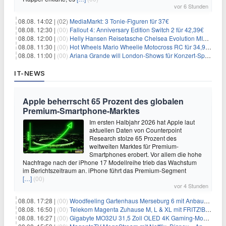
vor 6 Stunden
08.08. 14:02 |
(02)
MediaMarkt: 3 Tonie-Figuren für 37€
08.08. 12:30 |
(00)
Fallout 4: Anniversary Edition Switch 2 für 42,39€
08.08. 12:00 |
(00)
Helly Hansen Reisetasche Chelsea Evolution MID 54L für 29,99€
08.08. 11:30 |
(00)
Hot Wheels Mario Wheelie Motocross RC für 34,99€
08.08. 11:00 |
(00)
Ariana Grande will London-Shows für Konzert-Special filmen
IT-NEWS
Apple beherrscht 65 Prozent des globalen
Premium-Smartphone-Marktes
Im ersten Halbjahr 2026 hat Apple laut
aktuellen Daten von Counterpoint
Research stolze 65 Prozent des
weltweiten Marktes für Premium-
Smartphones erobert. Vor allem die hohe
Nachfrage nach der iPhone 17 Modellreihe trieb das Wachstum
im Berichtszeitraum an. iPhone führt das Premium-Segment
[…]
(00)
vor 4 Stunden
08.08. 17:28 |
(00)
Woodfeeling Gartenhaus Merseburg 6 mit Anbaudach für 1.048€
08.08. 16:50 |
(00)
Telekom Magenta Zuhause M, L & XL mit FRITZ!Box 7690 für 1€ und 220€ Bonus (effektiv ab 19,74€/Monat)
08.08. 16:27 |
(00)
Gigabyte MO32U 31,5 Zoll OLED 4K Gaming-Monitor für 549€