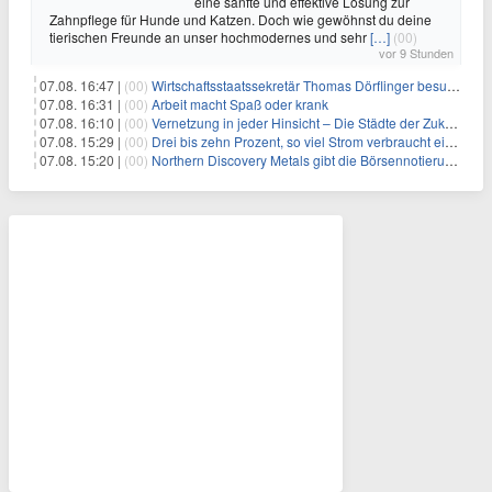
eine sanfte und effektive Lösung zur
Zahnpflege für Hunde und Katzen. Doch wie gewöhnst du deine
tierischen Freunde an unser hochmodernes und sehr
[…]
(00)
vor 9 Stunden
07.08. 16:47 |
(00)
Wirtschaftsstaatssekretär Thomas Dörflinger besucht Handwerksbetrieb im Kammerbezirk Freiburg
07.08. 16:31 |
(00)
Arbeit macht Spaß oder krank
07.08. 16:10 |
(00)
Vernetzung in jeder Hinsicht – Die Städte der Zukunft sind grün-blau
07.08. 15:29 |
(00)
Drei bis zehn Prozent, so viel Strom verbraucht ein Aufzug im Gebäude
07.08. 15:20 |
(00)
Northern Discovery Metals gibt die Börsennotierung an der Frankfurter Wertpapierbörse bekannt