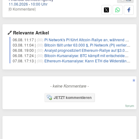
11.06.2026
·
10:00 Uhr
[0 Kommentare]
🔗 Relevante Artikel
06.08. 11:17 |
(00)
Pi Network's PI führt Altcoin-Rallye an, während Bitcoin $65.000 anpeilt
03.08. 11:04 |
(00)
Bitcoin fällt unter 63.000 $, Pi Network (PI) verliert an Schwung
06.08. 19:00 |
(00)
Analyst prognostiziert Ethereum-Rallye auf $3.000 nach entscheidendem On-Chain-Ausbruch
06.08. 17:24 |
(00)
Bitcoin-Kursanalyse: BTC kämpft mit entscheidender $65K-Hürde, während sich ein Liquidationscluster aufbaut
07.08. 17:13 |
(00)
Ethereum-Kursanalyse: Kann ETH die Widerstände der gleitenden Durchschnitte überwinden?
- keine Kommentare -
JETZT kommentieren
forum