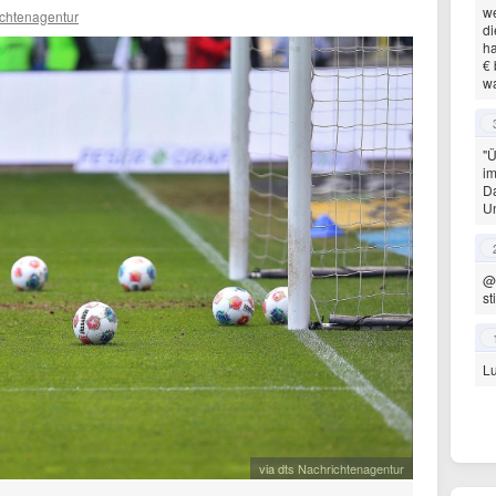
we
ichtenagentur
di
ha
€
w
"Ü
im
Da
Un
@
st
L
via dts Nachrichtenagentur