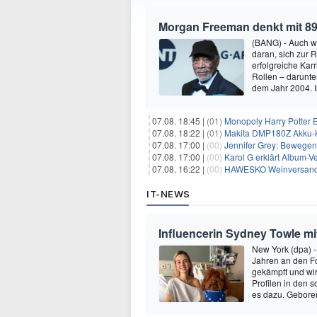
Morgan Freeman denkt mit 89
(BANG) - Auch w
daran, sich zur 
erfolgreiche Kar
Rollen – darunter
dem Jahr 2004.
07.08. 18:45 |
(01)
Monopoly Harry Potter Ed
07.08. 18:22 |
(01)
Makita DMP180Z Akku-K
07.08. 17:00 |
(00)
Jennifer Grey: Bewegende
07.08. 17:00 |
(00)
Karol G erklärt Album-Ve
07.08. 16:22 |
(00)
HAWESKO Weinversand: 
IT-NEWS
Influencerin Sydney Towle mi
New York (dpa) -
Jahren an den Fo
gekämpft und wir 
Profilen in den 
es dazu. Gebore