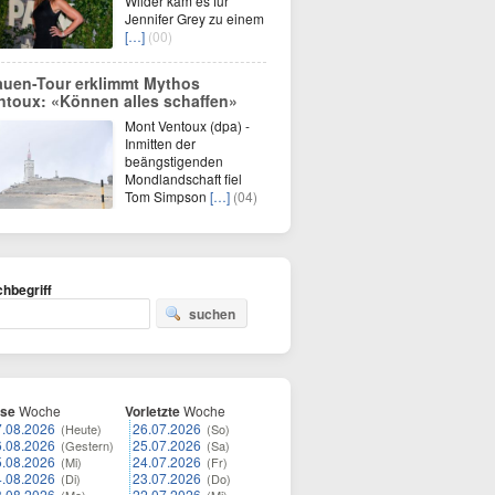
Wilder kam es für
Jennifer Grey zu einem
[…]
(00)
auen-Tour erklimmt Mythos
ntoux: «Können alles schaffen»
Mont Ventoux (dpa) -
Inmitten der
beängstigenden
Mondlandschaft fiel
Tom Simpson
[…]
(04)
hbegriff
suchen
ese
Woche
Vorletzte
Woche
7.08.2026
26.07.2026
(Heute)
(So)
6.08.2026
25.07.2026
(Gestern)
(Sa)
5.08.2026
24.07.2026
(Mi)
(Fr)
4.08.2026
23.07.2026
(Di)
(Do)
3.08.2026
22.07.2026