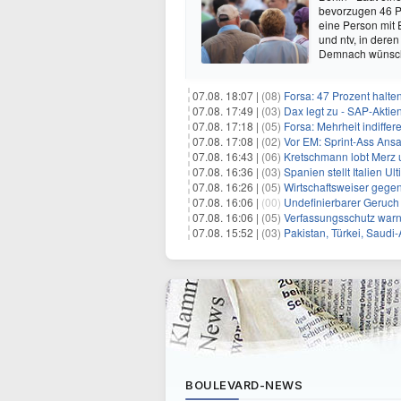
bevorzugen 46 P
eine Person mit 
und ntv, in dere
Demnach wünsch
07.08. 18:07 |
(08)
Forsa: 47 Prozent halte
07.08. 17:49 |
(03)
Dax legt zu - SAP-Aktien
07.08. 17:18 |
(05)
Forsa: Mehrheit indiff
07.08. 17:08 |
(02)
Vor EM: Sprint-Ass Ans
07.08. 16:43 |
(06)
Kretschmann lobt Merz 
07.08. 16:36 |
(03)
Spanien stellt Italien 
07.08. 16:26 |
(05)
Wirtschaftsweiser gege
07.08. 16:06 |
(00)
Undefinierbarer Geruch 
07.08. 16:06 |
(05)
Verfassungsschutz war
07.08. 15:52 |
(03)
Pakistan, Türkei, Saudi
BOULEVARD-NEWS