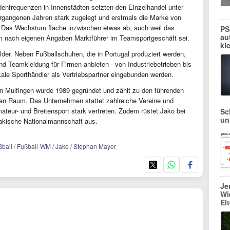
nfrequenzen in Innenstädten setzten den Einzelhandel unter
ergangenen Jahren stark zugelegt und erstmals die Marke von
. Das Wachstum flache inzwischen etwas ab, auch weil das
PS
au
 nach eigenen Angaben Marktführer im Teamsportgeschäft sei.
kl
der. Neben Fußballschuhen, die in Portugal produziert werden,
nd Teamkleidung für Firmen anbieten - von Industriebetrieben bis
kale Sporthändler als Vertriebspartner eingebunden werden.
n Mulfingen wurde 1989 gegründet und zählt zu den führenden
en Raum. Das Unternehmen stattet zahlreiche Vereine und
teur- und Breitensport stark vertreten. Zudem rüstet Jako bei
Sc
un
rakische Nationalmannschaft aus.
ßball / Fußball-WM / Jako / Stephan Mayer
Je
Wi
El