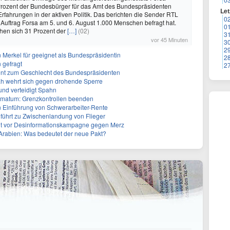
rozent der Bundesbürger für das Amt des Bundespräsidenten
Let
Erfahrungen in der aktiven Politik. Das berichten die Sender RTL
0
n Auftrag Forsa am 5. und 6. August 1.000 Menschen befragt hat.
0
en sich 31 Prozent der
[…]
(02)
3
vor 45 Minuten
3
2
n Merkel für geeignet als Bundespräsidentin
2
 gefragt
2
erent zum Geschlecht des Bundespräsidenten
ah wehrt sich gegen drohende Sperre
und verteidigt Spahn
Ultimatum: Grenzkontrollen beenden
n Einführung von Schwerarbeiter-Rente
führt zu Zwischenlandung von Flieger
nt vor Desinformationskampagne gegen Merz
-Arabien: Was bedeutet der neue Pakt?