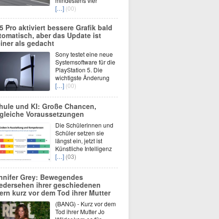
mindestens vier
[…]
(00)
5 Pro aktiviert bessere Grafik bald
tomatisch, aber das Update ist
einer als gedacht
Sony testet eine neue
Systemsoftware für die
PlayStation 5. Die
wichtigste Änderung
[…]
(00)
hule und KI: Große Chancen,
gleiche Voraussetzungen
Die Schülerinnen und
Schüler setzen sie
längst ein, jetzt ist
Künstliche Intelligenz
[…]
(03)
nnifer Grey: Bewegendes
edersehen ihrer geschiedenen
tern kurz vor dem Tod ihrer Mutter
(BANG) - Kurz vor dem
Tod ihrer Mutter Jo