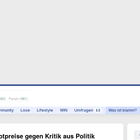
580
) · Forum (
981
)
munity
Lose
Lifestyle
WIN
Umfragen
Was ist klamm?
$$
otpreise gegen Kritik aus Politik