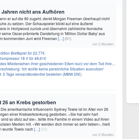
 Jahren nicht ans Aufhören
enn er auf die 90 zugeht, denkt Morgan Freeman überhaupt nicht
Ruhe zu setzen. Der Schauspieler blickt auf eine äußerst
riere in Hollywood zurück und übernahm zahlreiche ikonische
 seine Oscar-prämierte Darstellung in 'Million Dollar Baby' aus
 Im kommenden Juni wird Freeman
[…]
(01)
vor 2 Stunden
ition Brettspiel für 22,77€
ompressor 18 V für 48,61€
s Wiedersehen ihrer geschiedenen Eltern kurz vor dem Tod ihrer Mutter
rschiebung: 'Ich wollte keine persönliche Situation ausnutzen'
3 Tage versandkostenfrei bestellen (MBW 25€)
t 26 an Krebs gestorben
 Die amerikanische Influencerin Sydney Towle ist im Alter von 26
lgen einer Krebserkrankung gestorben. «Sie hat sehr hart
sind so stolz auf sie», teilte ihre Familie in einem Video auf ihren
sozialen Medien mit. «Wir werden dich immer so sehr lieben», hieß
n wurde Towle nach
[…]
(00)
vor 2 Stunden