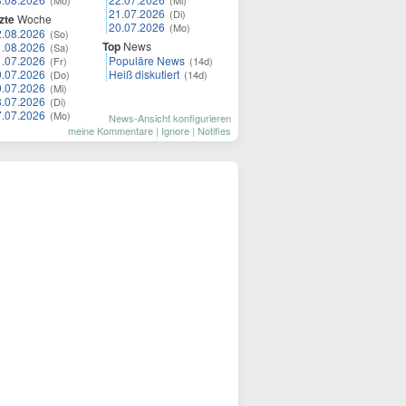
(Mo)
(Mi)
21.07.2026
(Di)
zte
Woche
20.07.2026
(Mo)
2.08.2026
(So)
Top
News
1.08.2026
(Sa)
1.07.2026
Populäre News
(Fr)
(14d)
0.07.2026
Heiß diskutiert
(Do)
(14d)
9.07.2026
(Mi)
8.07.2026
(Di)
7.07.2026
(Mo)
News-Ansicht konfigurieren
meine Kommentare
|
Ignore
|
Notifies