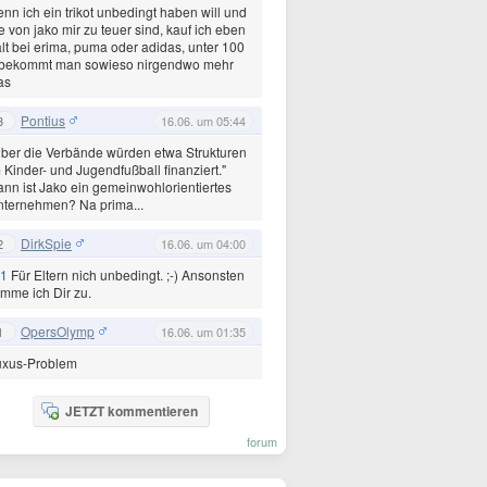
nn ich ein trikot unbedingt haben will und
e von jako mir zu teuer sind, kauf ich eben
lt bei erima, puma oder adidas, unter 100
 bekommt man sowieso nirgendwo mehr
as
Pontius
3
16.06. um 05:44
ber die Verbände würden etwa Strukturen
 Kinder- und Jugendfußball finanziert."
nn ist Jako ein gemeinwohlorientiertes
ternehmen? Na prima...
DirkSpie
2
16.06. um 04:00
1
Für Eltern nich unbedingt. ;-) Ansonsten
imme ich Dir zu.
OpersOlymp
1
16.06. um 01:35
uxus-Problem
JETZT kommentieren
forum