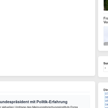
Fr
Ve
Suc
Di
0
0
0
undespräsident mit Politik-Erfahrung
0
ner aktuellen Umfrage des Meinungsforschungsinstituts Forsa
0