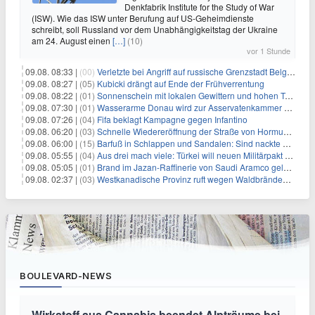
Denkfabrik Institute for the Study of War
(ISW). Wie das ISW unter Berufung auf US-Geheimdienste
schreibt, soll Russland vor dem Unabhängigkeitstag der Ukraine
am 24. August einen
[…]
(10)
vor 1 Stunde
09.08. 08:33 |
(00)
Verletzte bei Angriff auf russische Grenzstadt Belgorod
09.08. 08:27 |
(05)
Kubicki drängt auf Ende der Frühverrentung
09.08. 08:22 |
(01)
Sonnenschein mit lokalen Gewittern und hohen Temperaturen
09.08. 07:30 |
(01)
Wasserarme Donau wird zur Asservatenkammer der Geschichte
09.08. 07:26 |
(04)
Fifa beklagt Kampagne gegen Infantino
09.08. 06:20 |
(03)
Schnelle Wiedereröffnung der Straße von Hormus ungewiss
09.08. 06:00 |
(15)
Barfuß in Schlappen und Sandalen: Sind nackte Füße eklig?
09.08. 05:55 |
(04)
Aus drei mach viele: Türkei will neuen Militärpakt erweitern
09.08. 05:05 |
(01)
Brand im Jazan-Raffinerie von Saudi Aramco gelöscht: Auswirkungen auf die Energiemärkte
09.08. 02:37 |
(03)
Westkanadische Provinz ruft wegen Waldbränden Notstand aus
BOULEVARD-NEWS
Wirkstoff aus Cannabis beendet Alpträume bei