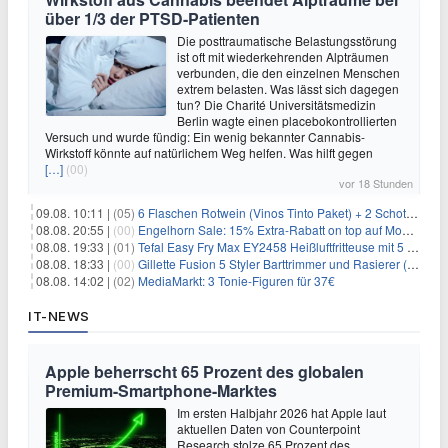
über 1/3 der PTSD-Patienten
Die posttraumatische Belastungsstörung
ist oft mit wiederkehrenden Alpträumen
verbunden, die den einzelnen Menschen
extrem belasten. Was lässt sich dagegen
tun? Die Charité Universitätsmedizin
Berlin wagte einen placebokontrollierten
Versuch und wurde fündig: Ein wenig bekannter Cannabis-
Wirkstoff könnte auf natürlichem Weg helfen. Was hilft gegen
[…]
(00)
vor 18 Stunden
09.08. 10:11 |
(05)
6 Flaschen Rotwein (Vinos Tinto Paket) + 2 Schott Zwiesel Gläser für 25,99€ inkl. Versand
08.08. 20:55 |
(00)
Engelhorn Sale: 15% Extra-Rabatt on top auf Mode- und Sport-Artikel
08.08. 19:33 |
(01)
Tefal Easy Fry Max EY2458 Heißluftfritteuse mit 5 Litern für 64,99€
08.08. 18:33 |
(00)
Gillette Fusion 5 Styler Barttrimmer und Rasierer (All in One) für 16€
08.08. 14:02 |
(02)
MediaMarkt: 3 Tonie-Figuren für 37€
IT-NEWS
Apple beherrscht 65 Prozent des globalen
Premium-Smartphone-Marktes
Im ersten Halbjahr 2026 hat Apple laut
aktuellen Daten von Counterpoint
Research stolze 65 Prozent des