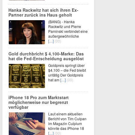
Hanka Rackwitz hat sich ihren Ex-
Partner zurück ins Haus geholt
(BANG) - Hanka
Rackwitz und Pierre
Paminski verbindet eine
außergewöhnliche
[…]
(00)
Gold durchbricht $ 4.100-Marke: Das
hat die Fed-Entscheidung ausgelöst
Goldpreis springt über
$4.100 – die Fed bleibt
untätig Der Goldpreis
hat am
[…]
(00)
iPhone 18 Pro zum Marktstart
möglicherweise nur begrenzt
verfügbar
Laut einem aktuellen
Bericht von Tim Culpan
im Magazin Culpium
könnte das iPhone 18
[…]
(00)