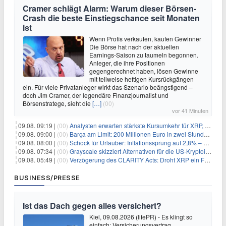
Cramer schlägt Alarm: Warum dieser Börsen-
Crash die beste Einstiegschance seit Monaten
ist
Wenn Profis verkaufen, kaufen Gewinner
Die Börse hat nach der aktuellen
Earnings-Saison zu taumeln begonnen.
Anleger, die ihre Positionen
gegengerechnet haben, lösen Gewinne
mit teilweise heftigen Kursrückgängen
ein. Für viele Privatanleger wirkt das Szenario beängstigend –
doch Jim Cramer, der legendäre Finanzjournalist und
Börsenstratege, sieht die
[…]
(00)
vor 41 Minuten
09.08. 09:19 |
(00)
Analysten erwarten stärkste Kursumkehr für XRP, während Polymarket skeptisch bleibt
09.08. 09:00 |
(00)
Barça am Limit: 200 Millionen Euro in zwei Stunden – warum dieser Schuldentrip hochgefährlich wird
09.08. 08:00 |
(00)
Schock für Urlauber: Inflationssprung auf 2,8% – Diese Preise explodieren jetzt
09.08. 07:34 |
(00)
Grayscale skizziert Alternativen für die US-Kryptoindustrie ohne CLARITY Act
09.08. 05:49 |
(00)
Verzögerung des CLARITY Acts: Droht XRP ein Fall unter die $1-Marke?
BUSINESS/PRESSE
Ist das Dach gegen alles versichert?
Kiel, 09.08.2026 (lifePR) - Es klingt so
einfach: Versicherungsvertrag