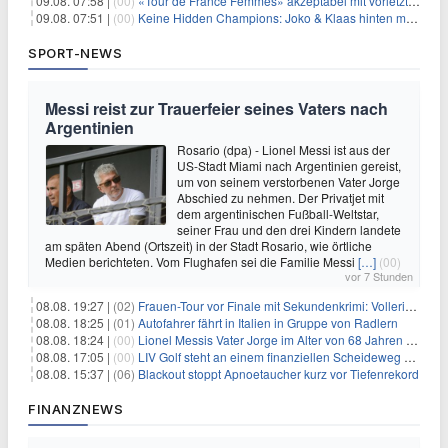
09.08. 07:58 |
(00)
«Tour de France Femmes» akzeptabel mit vorletzter Etappe
09.08. 07:51 |
(00)
Keine Hidden Champions: Joko & Klaas hinten mit Best-Of
SPORT-NEWS
Messi reist zur Trauerfeier seines Vaters nach
Argentinien
Rosario (dpa) - Lionel Messi ist aus der
US-Stadt Miami nach Argentinien gereist,
um von seinem verstorbenen Vater Jorge
Abschied zu nehmen. Der Privatjet mit
dem argentinischen Fußball-Weltstar,
seiner Frau und den drei Kindern landete
am späten Abend (Ortszeit) in der Stadt Rosario, wie örtliche
Medien berichteten. Vom Flughafen sei die Familie Messi
[…]
(00)
vor 7 Stunden
08.08. 19:27 |
(02)
Frauen-Tour vor Finale mit Sekundenkrimi: Vollering in Gelb
08.08. 18:25 |
(01)
Autofahrer fährt in Italien in Gruppe von Radlern
08.08. 18:24 |
(00)
Lionel Messis Vater Jorge im Alter von 68 Jahren gestorben
08.08. 17:05 |
(00)
LIV Golf steht an einem finanziellen Scheideweg auf der Suche nach neuen Investitionen
08.08. 15:37 |
(06)
Blackout stoppt Apnoetaucher kurz vor Tiefenrekord
FINANZNEWS