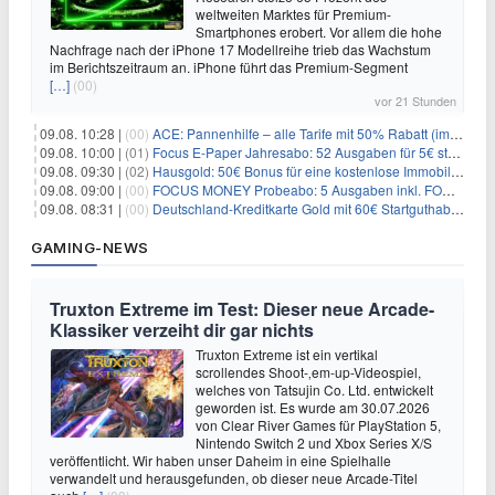
weltweiten Marktes für Premium-
Smartphones erobert. Vor allem die hohe
Nachfrage nach der iPhone 17 Modellreihe trieb das Wachstum
im Berichtszeitraum an. iPhone führt das Premium-Segment
[…]
(00)
vor 21 Stunden
09.08. 10:28 |
(00)
ACE: Pannenhilfe – alle Tarife mit 50% Rabatt (im ersten Jahr)
09.08. 10:00 |
(01)
Focus E-Paper Jahresabo: 52 Ausgaben für 5€ statt 207,48€ – per Formular kündbar!
09.08. 09:30 |
(02)
Hausgold: 50€ Bonus für eine kostenlose Immobilienbewertung
09.08. 09:00 |
(00)
FOCUS MONEY Probeabo: 5 Ausgaben inkl. FOCUS+ Zugang für 5€
09.08. 08:31 |
(00)
Deutschland-Kreditkarte Gold mit 60€ Startguthaben (45€ Gewinn)
GAMING-NEWS
Truxton Extreme im Test: Dieser neue Arcade-
Klassiker verzeiht dir gar nichts
Truxton Extreme ist ein vertikal
scrollendes Shoot-‚em-up-Videospiel,
welches von Tatsujin Co. Ltd. entwickelt
geworden ist. Es wurde am 30.07.2026
von Clear River Games für PlayStation 5,
Nintendo Switch 2 und Xbox Series X/S
veröffentlicht. Wir haben unser Daheim in eine Spielhalle
verwandelt und herausgefunden, ob dieser neue Arcade-Titel