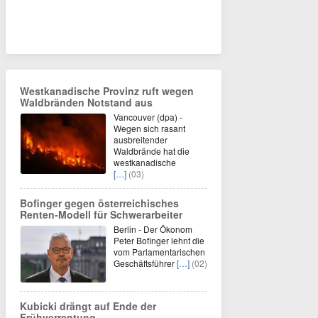
Westkanadische Provinz ruft wegen
Waldbränden Notstand aus
Vancouver (dpa) -
Wegen sich rasant
ausbreitender
Waldbrände hat die
westkanadische
[…]
(03)
Bofinger gegen österreichisches
Renten-Modell für Schwerarbeiter
Berlin - Der Ökonom
Peter Bofinger lehnt die
vom Parlamentarischen
Geschäftsführer
[…]
(02)
Kubicki drängt auf Ende der
Frühverrentung