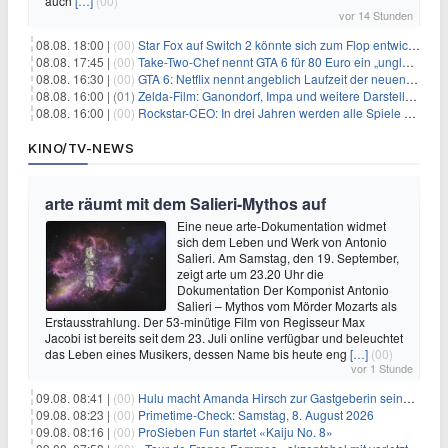
auch
[…]
(00)
vor 14 Stunden
08.08. 18:00 |
(00)
Star Fox auf Switch 2 könnte sich zum Flop entwickeln
08.08. 17:45 |
(00)
Take-Two-Chef nennt GTA 6 für 80 Euro ein „unglaubliches Schnäppchen“
08.08. 16:30 |
(00)
GTA 6: Netflix nennt angeblich Laufzeit der neuen Gameplay-Präsentation
08.08. 16:00 |
(01)
Zelda-Film: Ganondorf, Impa und weitere Darsteller sollen feststehen
08.08. 16:00 |
(00)
Rockstar-CEO: In drei Jahren werden alle Spiele gestreamt
KINO/TV-NEWS
arte räumt mit dem Salieri-Mythos auf
Eine neue arte-Dokumentation widmet
sich dem Leben und Werk von Antonio
Salieri. Am Samstag, den 19. September,
zeigt arte um 23.20 Uhr die
Dokumentation Der Komponist Antonio
Salieri – Mythos vom Mörder Mozarts als
Erstausstrahlung. Der 53-minütige Film von Regisseur Max
Jacobi ist bereits seit dem 23. Juli online verfügbar und beleuchtet
das Leben eines Musikers, dessen Name bis heute eng
[…]
(00)
vor 1 Stunde
09.08. 08:41 |
(00)
Hulu macht Amanda Hirsch zur Gastgeberin seines Reality-Podcasts
09.08. 08:23 |
(00)
Primetime-Check: Samstag, 8. August 2026
09.08. 08:16 |
(00)
ProSieben Fun startet «Kaiju No. 8»