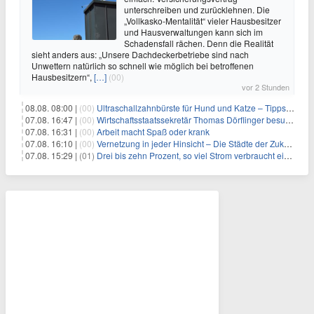
unterschreiben und zurücklehnen. Die
„Vollkasko-Mentalität“ vieler Hausbesitzer
und Hausverwaltungen kann sich im
Schadensfall rächen. Denn die Realität
sieht anders aus: „Unsere Dachdeckerbetriebe sind nach
Unwettern natürlich so schnell wie möglich bei betroffenen
Hausbesitzern“,
[…]
(00)
vor 2 Stunden
08.08. 08:00 |
(00)
Ultraschallzahnbürste für Hund und Katze – Tipps zur erfolgreichen Eingewöhnung
07.08. 16:47 |
(00)
Wirtschaftsstaatssekretär Thomas Dörflinger besucht Handwerksbetrieb im Kammerbezirk Freiburg
07.08. 16:31 |
(00)
Arbeit macht Spaß oder krank
07.08. 16:10 |
(00)
Vernetzung in jeder Hinsicht – Die Städte der Zukunft sind grün-blau
07.08. 15:29 |
(01)
Drei bis zehn Prozent, so viel Strom verbraucht ein Aufzug im Gebäude