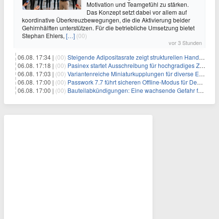
Motivation und Teamgefühl zu stärken.
Das Konzept setzt dabei vor allem auf
koordinative Überkreuzbewegungen, die die Aktivierung beider
Gehirnhälften unterstützen. Für die betriebliche Umsetzung bietet
Stephan Ehlers,
[…]
(00)
vor 3 Stunden
06.08. 17:34 |
(00)
Steigende Adipositasrate zeigt strukturellen Handlungsbedarf bei der Ernährung schulpflichtiger Kinder
06.08. 17:18 |
(00)
Pasinex startet Ausschreibung für hochgradiges Zinksulfidkonzentrat mit Germanium- und Silbergehalten und stellt ein Betriebsupdate bereit
06.08. 17:03 |
(00)
Variantenreiche Miniaturkupplungen für diverse Einsatzbereiche
06.08. 17:00 |
(00)
Passwork 7.7 führt sicheren Offline-Modus für Desktop- und Mobile-Apps ein
06.08. 17:00 |
(00)
Bauteilabkündigungen: Eine wachsende Gefahr für industrielle Elektroniksysteme