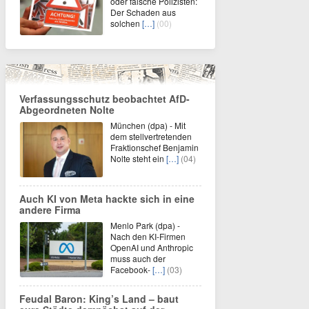
oder falsche Polizisten:
Der Schaden aus
solchen
[…]
(00)
Verfassungsschutz beobachtet AfD-
Abgeordneten Nolte
München (dpa) - Mit
dem stellvertretenden
Fraktionschef Benjamin
Nolte steht ein
[…]
(04)
Auch KI von Meta hackte sich in eine
andere Firma
Menlo Park (dpa) -
Nach den KI-Firmen
OpenAI und Anthropic
muss auch der
Facebook-
[…]
(03)
Feudal Baron: King’s Land – baut