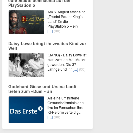
eure Städte demnächst auf der
PlayStation 5
Am 6. August erscheint
„Feudal Baron: King’s
Land“ für die
PlayStation 5 – ein
[…]
(00)
Daisy Lowe bringt ihr zweites Kind zur
Welt
(BANG) - Daisy Lowe ist
zum zweiten Mal Mutter
geworden. Die 37-
Jährige und ihr
[…]
(00)
Godehard Giese und Ursina Lardi
treten zum «Duell» an
Als eine umstrittene
Gesundheitsministerin
live im Fernsehen ihre
KI-Reform verteidigt,
[…]
(00)