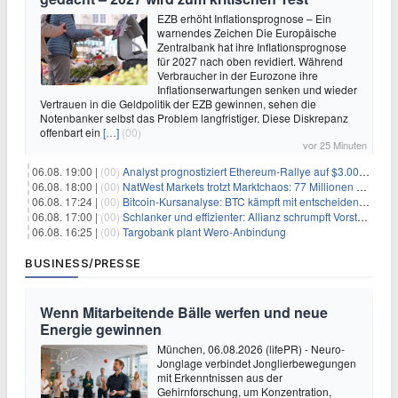
EZB erhöht Inflationsprognose – Ein
warnendes Zeichen Die Europäische
Zentralbank hat ihre Inflationsprognose
für 2027 nach oben revidiert. Während
Verbraucher in der Eurozone ihre
Inflationserwartungen senken und wieder
Vertrauen in die Geldpolitik der EZB gewinnen, sehen die
Notenbanker selbst das Problem langfristiger. Diese Diskrepanz
offenbart ein
[…]
(00)
vor 25 Minuten
06.08. 19:00 |
(00)
Analyst prognostiziert Ethereum-Rallye auf $3.000 nach entscheidendem On-Chain-Ausbruch
06.08. 18:00 |
(00)
NatWest Markets trotzt Marktchaos: 77 Millionen Pfund Gewinn im ersten Halbjahr
06.08. 17:24 |
(00)
Bitcoin-Kursanalyse: BTC kämpft mit entscheidender $65K-Hürde, während sich ein Liquidationscluster aufbaut
06.08. 17:00 |
(00)
Schlanker und effizienter: Allianz schrumpft Vorstand auf 8 Köpfe – das steckt dahinter
06.08. 16:25 |
(00)
Targobank plant Wero-Anbindung
BUSINESS/PRESSE
Wenn Mitarbeitende Bälle werfen und neue
Energie gewinnen
München, 06.08.2026 (lifePR) - Neuro-
Jonglage verbindet Jonglierbewegungen
mit Erkenntnissen aus der
Gehirnforschung, um Konzentration,