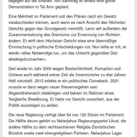
dagegen auf die Straßen. Am Samstag ist erneut eine große
Demonstration in Tel Aviv geplant.
Eine Mehrheit im Parlament soll den Plänen nach ein Gesetz
verabschieden können, auch wenn es nach Ansicht des Höchsten
Gerichts gegen das Grundgesetz verstößt. Levin will außerdem die
Zusammensetzung des Gremiums zur Ernennung von Richtern
ändern. Er wirft dem Höchsten Gericht etwa eine übermäßige
Einmischung in politische Entscheidungen vor. Nun teilte er mit, er
werde «alles Notwendige tun, um das Unrecht gegenüber Deri
wiedergutzumachen».
Deri wurde im Jahr 2000 wegen Bestechlichkeit, Korruption und
Untreue auch während seiner Zeit als Innenminister zu drei Jahren
Haft verurteilt. 2013 erlebte er ein politisches Comeback. 2021
musste er dann wegen neuer Steuervergehen sein
Abgeordnetenamt niederlegen und bekam im Rahmen eines
Vergleichs Bewährung. Er hatte vor Gericht versichert, aus der
Politik aussteigen zu wollen.
Die neue Regierung verfügt über 64 von 120 Sitzen im Parlament.
Die Hälfte davon gehört zu Netanjahus Regierungspartei Likud, die
andere Hälfte zu dem rechtsextremen Religiös-Zionistischen
Bündnis sowie zwei strengreligiösen Parteien. Netanjahus Lager