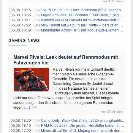
vor 3 Stunden
06.08. 19:16 |
(00)
*SUPER* Frau mit Herz Jahresabo (52 Ausgaben) für 161,40€ + bis zu 150€ Prämie
06.08. 18:55 |
(00)
Frigeo Ahoj-Brause Bonbons 1.000 Stück (1,8kg Eimer) für 6,29€
06.08. 18:11 |
(00)
Allmobil 45GB 5G Allnet-Flat im Vodafone-Netz für eff. 5,91€/Monat dank 50€ Wechselbonus + 0€ AG
06.08. 17:22 |
(04)
50% Rabatt auf waipu.tv inkl. Netflix – bereits ab 9€/Monat (statt 17,99€)
06.08. 16:59 |
(00)
Moonlighter Action-RPG mit Rogue-Lite-Elementen kostenlos bei Steam
GAMING-NEWS
Marvel Rivals: Leak deutet auf Rennmodus mit
Fahrzeugen hin
Marvel Rivals könnte in Zukunft deutlich
mehr bieten als klassische 6-gegen-6-
Gefechte. Ein neuer Leak aus der
Datamining-Community deutet darauf
hin, dass NetEase Games an einem
Fahrzeug-System arbeitet. Dieses könnte
nicht nur neue Fortbewegungsmöglichkeiten ins Spiel bringen,
sondern sogar den Grundstein für einen eigenen Rennmodus
legen.
[…]
(00)
vor 25 Minuten
06.08. 18:30 |
(00)
Call of Duty: Black Ops 2 feiert 2026 ein unglaubliches Comeback
06.08. 18:10 |
(00)
RAM-Krise 2027: Die großen Hersteller haben ihre Produktion offenbar schon verkauft
06.08. 17:00 |
(00)
Minecraft auf Switch 2: Mojang nennt endlich den Releasetermin