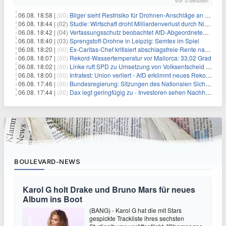
vor 5 Minuten
06.08. 18:58 |
(00)
Bilger sieht Restrisiko für Drohnen-Anschläge an Flughäfen
06.08. 18:44 |
(02)
Studie: Wirtschaft droht Milliardenverlust durch Niedrigwasser
06.08. 18:42 |
(04)
Verfassungsschutz beobachtet AfD-Abgeordneten Nolte
06.08. 18:40 |
(03)
Sprengstoff-Drohne in Leipzig: Semtex im Spiel
06.08. 18:20 |
(00)
Ex-Caritas-Chef kritisiert abschlagsfreie Rente nach 45 Jahren
06.08. 18:07 |
(00)
Rekord-Wassertemperatur vor Mallorca: 33,02 Grad
06.08. 18:02 |
(00)
Linke ruft SPD zu Umsetzung von Volksentscheid auf
06.08. 18:00 |
(00)
Infratest: Union verliert - AfD erklimmt neues Rekordhoch
06.08. 17:46 |
(00)
Bundesregierung: Sitzungen des Nationalen Sicherheitsrates geheim
06.08. 17:44 |
(00)
Dax legt geringfügig zu - Investoren sehen Nachholpotenzial
BOULEVARD-NEWS
Karol G holt Drake und Bruno Mars für neues
Album ins Boot
(BANG) - Karol G hat die mit Stars
gespickte Trackliste ihres sechsten