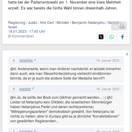
hatte bei der Parlamentswahl am 1. November eine klare Mehrheit
erzielt. Es war bereits die fünfte Wahl binnen dreieinhalb Jahren.
Regierung / Justiz / Arie Deri / Minister / Benjamin Netanjahu / Gericht /
Israel
18.01.2023
·
17:45 Uhr
[6 Kommentare]
smailies
6
19. Januar 2023
@4: Andererseits, wenn man drübner nachdenkt, er wüsste immerhin
dann auch, wie man Steuerhinterziehung vielleicht eindämmen
könnte, da er ja auch die andere Seite der Medallie kennt?!
jeanbe
5
19. Januar 2023
@
4
Ja, da sollte der Bock zum Gärtner gemacht werden... ;-) @
2
Leider ist Netanjahu kein Diktator, die israelischen Stimmbürger
haben Netanjahus Partei und deren rechts(extreme)
"Mitregierungsparteien" demokratisch gewählt. Von Netanjahu ist
nichts zu halten, aber in Europa gibt es ja ähnliche "Konstellationen"
von gewählten Regierenden...
smailies
4
19. Januar 2023