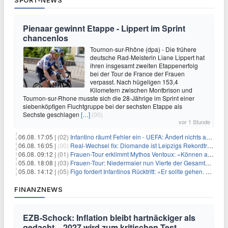
SPORT-NEWS
Pienaar gewinnt Etappe - Lippert im Sprint
chancenlos
Tournon-sur-Rhône (dpa) - Die frühere
deutsche Rad-Meisterin Liane Lippert hat
ihren insgesamt zweiten Etappenerfolg
bei der Tour de France der Frauen
verpasst. Nach hügeligen 153,4
Kilometern zwischen Montbrison und
Tournon-sur-Rhone musste sich die 28-Jährige im Sprint einer
siebenköpfigen Fluchtgruppe bei der sechsten Etappe als
Sechste geschlagen
[…]
(00)
vor 1 Stunde
06.08. 17:05 |
(02)
Infantino räumt Fehler ein - UEFA: Ändert nichts an Boykott
06.08. 16:05 |
(00)
Real-Wechsel fix: Diomande ist Leipzigs Rekordtransfer
06.08. 09:12 |
(01)
Frauen-Tour erklimmt Mythos Ventoux: «Können alles schaffen»
05.08. 18:08 |
(03)
Frauen-Tour: Niedermaier nun Vierte der Gesamtwertung
05.08. 14:12 |
(05)
Figo fordert Infantinos Rücktritt: «Er sollte gehen. Jetzt»
FINANZNEWS
EZB-Schock: Inflation bleibt hartnäckiger als
gedacht – 2027 wird zum kritischen Test