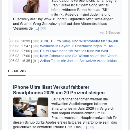
Studioalbums veröffentlicht. "Champagne
Papi" Drake ist auf dem Song 'Ahí' zu
hören, während Bruno Mars auf 'Still'
mitwirkt. Außerdem sind Judeline und
Rusowsky auf 'Bby Wow' zu hören. Cigarettes After Sex-Sänger
und Gitarrist Greg Gonzalez spielt auf dem Albumabschluss
'Después de
[…]
(00)
vor 2 Stunden
06.08. 18:33 |
(00)
JONR T5 Pro Saug- und Wischroboter für 194,99€
06.08. 17:47 |
(00)
Wellness in Bayern: 2 Übernachtungen im DAS LUDWIG Sports Resort inkl. HP + Wellness ab 174€ p.P.
06.08. 17:00 |
(00)
Daisy Lowe bringt ihr zweites Kind zur Welt
06.08. 17:00 |
(00)
Kelly Osbourne und Sid Wilson sollen ihre Verlobung gelöst haben
06.08. 16:35 |
(01)
Action-Trip in die Jochen Schweizer Arena inklusive Premium Hotel und Frühstück ab 59€ p.P.
IT-NEWS
iPhone Ultra lässt Verkauf faltbarer
Smartphones 2026 um 20 Prozent steigen
Laut Branchenberichten werden die
weltweiten Auslieferungen faltbarer
Smartphones im Jahr 2026 im Vergleich
zum Vorjahr voraussichtlich um 20
Prozent wachsen. Hauptverantwortlich für
diesen Schub dürfte Apples erstes faltbares Smartphone sein: das
gerüchteweise erwartete iPhone Ultra. Das
[…]
(00)