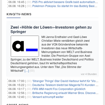
06.08. 16:45 |
(00)
PS5 Pro aktiviert bessere Grafik bald automatisch, aber das Update ist kleiner als gedacht
06.08. 16:28 |
(00)
Pokémon Pokopia: So startet ihr das Bubbly Basin-DLC
KINO/TV-NEWS
Zwei «Höhle der Löwen»-Investoren gehen zu
Springer
Mit Janna Ensthaler und Gast-Löwe
Christian Miele verstärken gleich zwei
aus der VOX-Gründershow bekannte
Investoren das neue Wirtschafts-
Meinungsteam von WELT und Business
Insider. Die Premium-Gruppe von Axel
Springer, zu der WELT, Business Insider Deutschland und Politico
Deutschland gehören, baut ihr wirtschaftspolitisches
Meinungsangebot aus. Unter dem Titel „Die Stimme der
Wirtschaft“
[…]
(00)
vor 4 Stunden
06.08. 17:00 |
(00)
'Stranger Things'-Star David Harbour kehrt für 'Violent Night 2' zurück – Kristen Bell stößt zur Besetzung
06.08. 15:22 |
(00)
Deutsche Telekom bleibt bei MagentaTV-Kunden vage
06.08. 13:17 |
(00)
FIFA-WM macht Fox Corporation glücklich
06.08. 12:56 |
(00)
Britische Regierung erlaubt Warner Bros. Discovery-Übernahme
06.08. 12:40 |
(00)
Versant schrumpft weiter