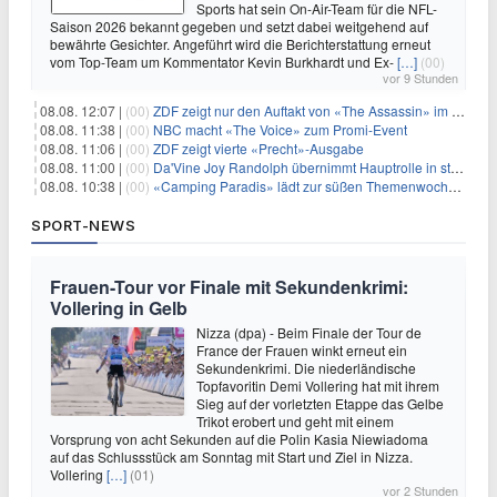
Sports hat sein On-Air-Team für die NFL-
Saison 2026 bekannt gegeben und setzt dabei weitgehend auf
bewährte Gesichter. Angeführt wird die Berichterstattung erneut
vom Top-Team um Kommentator Kevin Burkhardt und Ex-
[…]
(00)
vor 9 Stunden
08.08. 12:07 |
(00)
ZDF zeigt nur den Auftakt von «The Assassin» im Fernsehen
08.08. 11:38 |
(00)
NBC macht «The Voice» zum Promi-Event
08.08. 11:06 |
(00)
ZDF zeigt vierte «Precht»-Ausgabe
08.08. 11:00 |
(00)
Da'Vine Joy Randolph übernimmt Hauptrolle in starbesetzter schwarzer Komödie
08.08. 10:38 |
(00)
«Camping Paradis» lädt zur süßen Themenwoche ein
SPORT-NEWS
Frauen-Tour vor Finale mit Sekundenkrimi:
Vollering in Gelb
Nizza (dpa) - Beim Finale der Tour de
France der Frauen winkt erneut ein
Sekundenkrimi. Die niederländische
Topfavoritin Demi Vollering hat mit ihrem
Sieg auf der vorletzten Etappe das Gelbe
Trikot erobert und geht mit einem
Vorsprung von acht Sekunden auf die Polin Kasia Niewiadoma
auf das Schlussstück am Sonntag mit Start und Ziel in Nizza.
Vollering
[…]
(01)
vor 2 Stunden