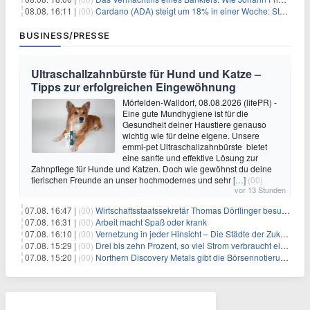
08.08. 16:11 |
(00)
Cardano (ADA) steigt um 18% in einer Woche: Steht ein Kurs von $0,30 bevor?
BUSINESS/PRESSE
Ultraschallzahnbürste für Hund und Katze –
Tipps zur erfolgreichen Eingewöhnung
Mörfelden-Walldorf, 08.08.2026 (lifePR) -
Eine gute Mundhygiene ist für die
Gesundheit deiner Haustiere genauso
wichtig wie für deine eigene. Unsere
emmi-pet Ultraschallzahnbürste bietet
eine sanfte und effektive Lösung zur
Zahnpflege für Hunde und Katzen. Doch wie gewöhnst du deine
tierischen Freunde an unser hochmodernes und sehr
[…]
(00)
vor 13 Stunden
07.08. 16:47 |
(00)
Wirtschaftsstaatssekretär Thomas Dörflinger besucht Handwerksbetrieb im Kammerbezirk Freiburg
07.08. 16:31 |
(00)
Arbeit macht Spaß oder krank
07.08. 16:10 |
(00)
Vernetzung in jeder Hinsicht – Die Städte der Zukunft sind grün-blau
07.08. 15:29 |
(00)
Drei bis zehn Prozent, so viel Strom verbraucht ein Aufzug im Gebäude
07.08. 15:20 |
(00)
Northern Discovery Metals gibt die Börsennotierung an der Frankfurter Wertpapierbörse bekannt