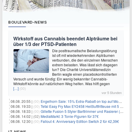
BOULEVARD-NEWS
Wirkstoff aus Cannabis beendet Alpträume bei
über 1/3 der PTSD-Patienten
Die posttraumatische Belastungsstörung
ist oft mit wiederkehrenden Alpträumen
verbunden, die den einzelnen Menschen
extrem belasten. Was lässt sich dagegen
tun? Die Charité Universitätsmedizin
Berlin wagte einen placebokontrollierten
Versuch und wurde fündig: Ein wenig bekannter Cannabis-
Wirkstoff könnte auf natürlichem Weg helfen. Was hilft gegen
[…]
(00)
vor 5 Stunden
08.08. 20:55 |
(00)
Engelhorn Sale: 15% Extra-Rabatt on top auf Mode- und Sport-Artikel
08.08. 19:33 |
(00)
Tefal Easy Fry Max EY2458 Heißluftfritteuse mit 5 Litern für 64,99€
08.08. 18:33 |
(00)
Gillette Fusion 5 Styler Barttrimmer und Rasierer (All in One) für 16€
08.08. 14:02 |
(02)
MediaMarkt: 3 Tonie-Figuren für 37€
08.08. 12:30 |
(00)
Fallout 4: Anniversary Edition Switch 2 für 42,39€
IT-NEWS