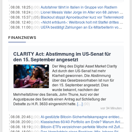
08.08. 18:25 |
(00)
Autofahrer fährt in Italien in Gruppe von Radlern
08.08. 18:24 |
(00)
Lionel Messis Vater Jorge im Alter von 68 Jahren gestorben
08.08. 15:37 |
(05)
Blackout stoppt Apnoetaucher kurz vor Tiefenrekord
08.08. 12:40 |
(00)
«Nicht erträumt»: Wellbrock holt mit Staffel drittes EM-Gold
08.08. 11:00 |
(00)
UEFA bestätigt Zahlungen an Ex-Mitarbeiterin von Infantino
FINANZNEWS
CLARITY Act: Abstimmung im US-Senat für
den 15. September angesetzt
Der Weg des Digital Asset Market Clarity
Act durch den US-Senat hat mehr
Klarheit gewonnen. Die Abstimmung
über das Gesetzesvorhaben ist nun für
den 15. September angesetzt. Dies
wurde bekannt, nachdem der
Mehrheitsführer des Senats, John Thune, kurz vor der
Augustpause des Senats einen Antrag auf Schließung der
Debatte zu H.R. 3633 eingereicht hatte.
[…]
(00)
vor 34 Minuten
08.08. 20:46 |
(00)
AI-gestützte Bitcoin-Sicherheitskampagne entdeckt fast 5.000 Softwareprobleme in 390 Projekten
08.08. 20:00 |
(00)
Klassisches 60/40-Portfolio am Ende? Warum Anleger jetzt radikal umdenken müssen
08.08. 18:19 |
(00)
Bitcoin-ETFs verzeichnen perfekte Woche mit Zuflüssen auf 3-Monats-Hoch
08.08. 18:00 |
(00)
Das Vermächtnis eines Bankiers: Wie Johann Friedrich Städel sein Imperium unsterblich machte