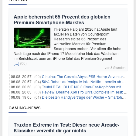
Apple beherrscht 65 Prozent des globalen
Premium-Smartphone-Marktes
Im ersten Halbjahr 2026 hat Apple laut
aktuellen Daten von Counterpoint
Research stolze 65 Prozent des
weltweiten Marktes für Premium-
Smartphones erobert. Vor allem die hohe
Nachfrage nach der iPhone 17 Modellreihe trieb das Wachstum
im Berichtszeitraum an. iPhone führt das Premium-Segment
[…]
(00)
vor 8 Stunden
08.08. 20:57 |
(00)
Cthulhu: The Cosmic Abyss PS5-Horror-Adventure für 27,99€
08.08. 20:57 |
(04)
50% Rabatt auf waipu.tv inkl. Netflix – bereits ab 9€/Monat (statt 17,99€)
08.08. 20:53 |
(00)
Teufel REAL BLUE NC 3 Over-Ear-Kopfhörer mit ANC für 149,99€
08.08. 20:03 |
(00)
Review: Dreame X60 Pro Ultra Complete im Test: 42.000 Pa, 100 °C Moppwäsche & erstaunlich viel Technik in nur 8,9 cm Höhe
08.08. 19:05 |
(01)
Die besten Handyverträge der Woche – Smartphone-Tarife & SIM-Only im Überblick
GAMING-NEWS
Truxton Extreme im Test: Dieser neue Arcade-
Klassiker verzeiht dir gar nichts