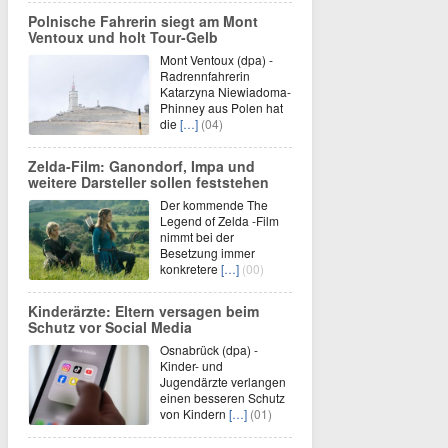
Polnische Fahrerin siegt am Mont
Ventoux und holt Tour-Gelb
Mont Ventoux (dpa) -
Radrennfahrerin
Katarzyna Niewiadoma-
Phinney aus Polen hat
die
[…]
(04)
Zelda-Film: Ganondorf, Impa und
weitere Darsteller sollen feststehen
Der kommende The
Legend of Zelda -Film
nimmt bei der
Besetzung immer
konkretere
[…]
(00)
Kinderärzte: Eltern versagen beim
Schutz vor Social Media
Osnabrück (dpa) -
Kinder- und
Jugendärzte verlangen
einen besseren Schutz
von Kindern
[…]
(01)