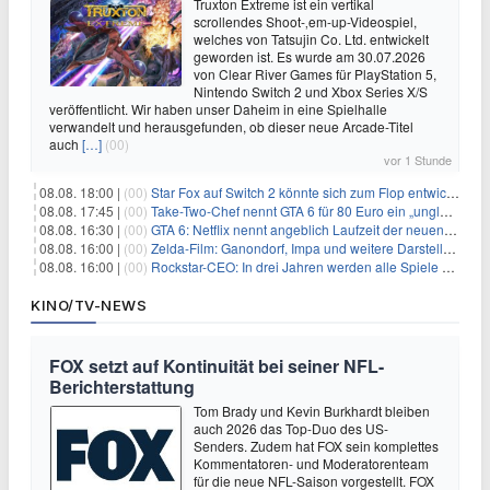
Truxton Extreme ist ein vertikal
scrollendes Shoot-‚em-up-Videospiel,
welches von Tatsujin Co. Ltd. entwickelt
geworden ist. Es wurde am 30.07.2026
von Clear River Games für PlayStation 5,
Nintendo Switch 2 und Xbox Series X/S
veröffentlicht. Wir haben unser Daheim in eine Spielhalle
verwandelt und herausgefunden, ob dieser neue Arcade-Titel
auch
[…]
(00)
vor 1 Stunde
08.08. 18:00 |
(00)
Star Fox auf Switch 2 könnte sich zum Flop entwickeln
08.08. 17:45 |
(00)
Take-Two-Chef nennt GTA 6 für 80 Euro ein „unglaubliches Schnäppchen“
08.08. 16:30 |
(00)
GTA 6: Netflix nennt angeblich Laufzeit der neuen Gameplay-Präsentation
08.08. 16:00 |
(00)
Zelda-Film: Ganondorf, Impa und weitere Darsteller sollen feststehen
08.08. 16:00 |
(00)
Rockstar-CEO: In drei Jahren werden alle Spiele gestreamt
KINO/TV-NEWS
FOX setzt auf Kontinuität bei seiner NFL-
Berichterstattung
Tom Brady und Kevin Burkhardt bleiben
auch 2026 das Top-Duo des US-
Senders. Zudem hat FOX sein komplettes
Kommentatoren- und Moderatorenteam
für die neue NFL-Saison vorgestellt. FOX