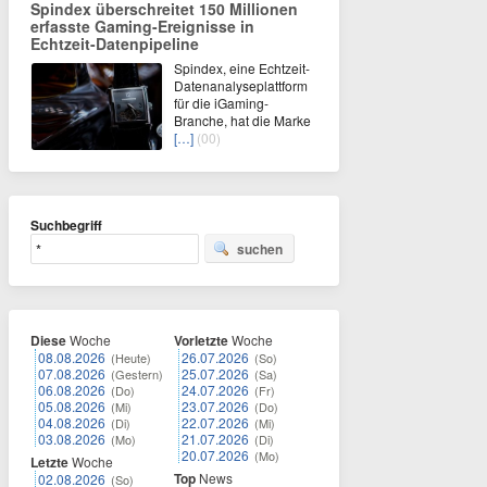
Spindex überschreitet 150 Millionen
erfasste Gaming-Ereignisse in
Echtzeit-Datenpipeline
Spindex, eine Echtzeit-
Datenanalyseplattform
für die iGaming-
Branche, hat die Marke
[…]
(00)
Suchbegriff
suchen
Diese
Woche
Vorletzte
Woche
08.08.2026
26.07.2026
(Heute)
(So)
07.08.2026
25.07.2026
(Gestern)
(Sa)
06.08.2026
24.07.2026
(Do)
(Fr)
05.08.2026
23.07.2026
(Mi)
(Do)
04.08.2026
22.07.2026
(Di)
(Mi)
03.08.2026
21.07.2026
(Mo)
(Di)
20.07.2026
(Mo)
Letzte
Woche
Top
News
02.08.2026
(So)