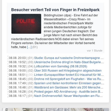
Besucher verliert Teil von Finger in Freizeitpark
Biddinghuizen (dpa) - Eine Fahrt auf der
Wasserattraktion «Crazy River» im
niederländischen Freizeitpark Walibi
endete Medienberichten zufolge für
einen jungen Deutschen tragisch: Der
junge Mann hat nach einem Bericht des
niederländischen Radiosenders NOS dabei einen Teil seines
Fingers verloren. Da keiner der Mitarbeiter den Vorfall bemerkt
hatte, habe
[…]
(01)
vor 1 Stunde
08.08. 20:03 |
(01)
Studie: Europa auf russische Drohnenkampagne unzureichend vorbereitet
08.08. 19:52 |
(03)
Ukrainische Drohne dringt im Nato-Staat Bulgarien ein
08.08. 19:32 |
(04)
Lottozahlen vom Samstag (08.08.2026)
08.08. 19:00 |
(02)
Über 300 Russen seit Kriegsbeginn abgeschoben
08.08. 18:51 |
(00)
Linken-Europapolitiker fordert EU-Haushalt für Wirtschaftsumbau
08.08. 18:45 |
(03)
Drohne mit Sprengstoff am Flughafen - War es Russland?
08.08. 17:49 |
(02)
Spanien und Italien kontrollieren Einreisen gegenseitig
08.08. 16:48 |
(01)
Waldbrand am Gardasee: Mehr als 200 Menschen evakuiert
08.08. 16:28 |
(04)
Protest gegen AfD-Annäherung - Austritte beim BSW Sachsen-Anhalt
08.08. 16:17 |
(01)
Nach Drohnenvorfall: Neuer Wachposten am Flughafen