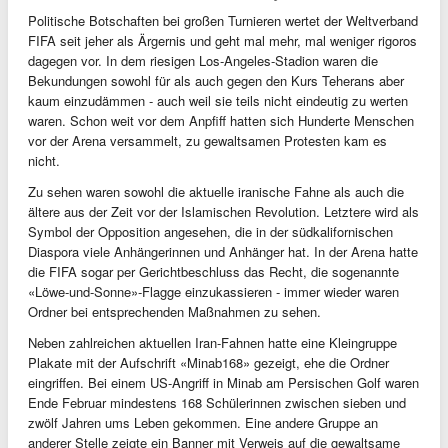
Politische Botschaften bei großen Turnieren wertet der Weltverband
FIFA seit jeher als Ärgernis und geht mal mehr, mal weniger rigoros
dagegen vor. In dem riesigen Los-Angeles-Stadion waren die
Bekundungen sowohl für als auch gegen den Kurs Teherans aber
kaum einzudämmen - auch weil sie teils nicht eindeutig zu werten
waren. Schon weit vor dem Anpfiff hatten sich Hunderte Menschen
vor der Arena versammelt, zu gewaltsamen Protesten kam es
nicht.
Zu sehen waren sowohl die aktuelle iranische Fahne als auch die
ältere aus der Zeit vor der Islamischen Revolution. Letztere wird als
Symbol der Opposition angesehen, die in der südkalifornischen
Diaspora viele Anhängerinnen und Anhänger hat. In der Arena hatte
die FIFA sogar per Gerichtbeschluss das Recht, die sogenannte
«Löwe-und-Sonne»-Flagge einzukassieren - immer wieder waren
Ordner bei entsprechenden Maßnahmen zu sehen.
Neben zahlreichen aktuellen Iran-Fahnen hatte eine Kleingruppe
Plakate mit der Aufschrift «Minab168» gezeigt, ehe die Ordner
eingriffen. Bei einem US-Angriff in Minab am Persischen Golf waren
Ende Februar mindestens 168 Schülerinnen zwischen sieben und
zwölf Jahren ums Leben gekommen. Eine andere Gruppe an
anderer Stelle zeigte ein Banner mit Verweis auf die gewaltsame