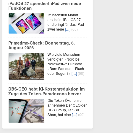
iPadOS 27 spendiert iPad zwei neue
Funktionen
Im nächsten Monat
erscheint iPadOS 27
und bringt für das iPad
zwei neue
[…]
(00)
Primetime-Check: Donnerstag, 6.
August 2026
Wie viele Menschen
verfolgten «Nord bei
Nordwest»? Punktete
«Born Famous – Fluch
oder Segen?»
[…]
(00)
DBS-CEO hebt KI-Kostenreduktion im
Zuge des Token-Paradoxons hervor
Die Token-Ökonomie
annehmen Der CEO der
DBS Group, Tan Su
Shan, hat eine
[…]
(00)