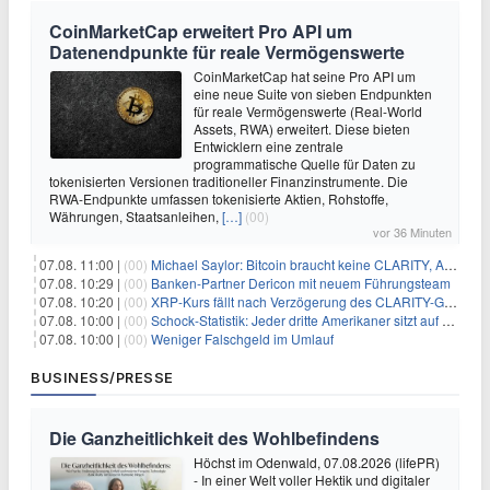
CoinMarketCap erweitert Pro API um
Datenendpunkte für reale Vermögenswerte
CoinMarketCap hat seine Pro API um
eine neue Suite von sieben Endpunkten
für reale Vermögenswerte (Real-World
Assets, RWA) erweitert. Diese bieten
Entwicklern eine zentrale
programmatische Quelle für Daten zu
tokenisierten Versionen traditioneller Finanzinstrumente. Die
RWA-Endpunkte umfassen tokenisierte Aktien, Rohstoffe,
Währungen, Staatsanleihen,
[…]
(00)
vor 36 Minuten
07.08. 11:00 |
(00)
Michael Saylor: Bitcoin braucht keine CLARITY, Amerika schon
07.08. 10:29 |
(00)
Banken-Partner Dericon mit neuem Führungsteam
07.08. 10:20 |
(00)
XRP-Kurs fällt nach Verzögerung des CLARITY-Gesetzes, Analyst warnt vor schwachem August-Trend
07.08. 10:00 |
(00)
Schock-Statistik: Jeder dritte Amerikaner sitzt auf dem Trockenen – warum Sparen zur Luxus-Aktivität wird
07.08. 10:00 |
(00)
Weniger Falschgeld im Umlauf
BUSINESS/PRESSE
Die Ganzheitlichkeit des Wohlbefindens
Höchst im Odenwald, 07.08.2026 (lifePR)
- In einer Welt voller Hektik und digitaler