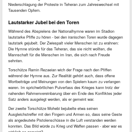
Niederschlagung der Proteste in Teheran zum Jahreswechsel mit
Tausenden Opfern.
Lautstarker Jubel bei den Toren
Während des Abspielens der Nationalhymne waren im Stadion
lautstarke Pfiffe zu hören - bei den iranischen Toren wurde dagegen
lautstark gejubelt. Der Zwiespalt vieler Menschen ist zu erahnen:
Die Hymne stünde für das Teheran, das sie nicht wollten, die
Mannschaft für die Menschen im Iran, die sich nach Freude
sehnten.
Torschütze Ramin Rezaeian wich der Frage nach den Pfiffen
während der Hymne aus. Zur Realität gehört auch, dass offene
Wortbeiträge und Meinungen von den Spielern kaum zu verlangen
waren. Im sprichwörtlichen Pulverfass des Krieges kann trotz der
nahenden Rahmenvereinbarung über ein Ende des Konfliktes jeder
Satz anders ausgelegt werden, als er gemeint war.
Der zweite Torschütze Mohebi bejubelte etwa seinen
Ausgleichstreffer mit den Fingern und Armen so, dass seine Geste
als angedeutete Pistolenschüsse in die Luft verstanden werden
konnten. Das Bild würde zu Krieg und Waffen passen - aber war es
wirklich so gemeint?