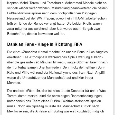
Kapitän Mehdi Taremi und Torschütze Mohammad Mohebi nicht so
schnell wieder verschwinden. Minutenlang beantworteten die beiden
Fußball-Nationalspieler nach dem hochpolitischen 2:2 gegen
Neuseeland bei der WM Fragen, obwohl ein FIFA-Mitarbeiter schon
früh ein Ende der Runde verlangt hatte. Die beiden Profis waren
zwar mitunter ausweichend, aber klar wurde auch: Es gab zwei
Botschaften, die sie loswerden wollten.
Dank an Fans - Klage in Richtung FIFA
Die eine: «Zunächst einmal möchte ich unsere Fans in Los Angeles
erwähnen. Die Atmosphäre während des Spiels war unglaublich -
über die gesamten 90 Minuten hinweg», sagte Stürmer Taremi nach
dem unterhaltsamen Unentschieden. Denn trotz der heftigen Buh-
Rufe und Pfiffe während der Nationalhymne des Iran: Nach Anpfiff
waren die Unterstützer der Mannschaft laut und klar in der
Mehrheit.
Die andere: «Wisst ihr, das ist alles ist ein Desaster für uns.» Was
Taremi damit meinte, sind die schwierigen Rahmenbedingungen,
unter denen das Team diese Fußball-Weltmeisterschaft spielen
muss. Noch am Spieltag musste die Mannschaft zurück nach
Mexiko reisen, die Anreise am Vortag war erst kurzfristig möglich