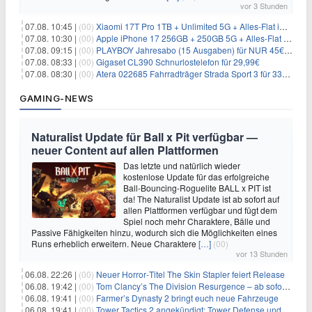
vor 3 Stunden
07.08. 10:45 |
(00)
Xiaomi 17T Pro 1TB + Unlimited 5G + Alles-Flat im o2 Netz für 29,99€/Monat – eff. 1,15€/Monat
07.08. 10:30 |
(00)
Apple iPhone 17 256GB + 250GB 5G + Alles-Flat im Telekom-Netz für 34€/Monat – eff. 6,29€/Monat
07.08. 09:15 |
(00)
PLAYBOY Jahresabo (15 Ausgaben) für NUR 45€ (statt 198€)
07.08. 08:33 |
(00)
Gigaset CL390 Schnurlostelefon für 29,99€
07.08. 08:30 |
(00)
Atera 022685 Fahrradträger Strada Sport 3 für 337,48€
GAMING-NEWS
Naturalist Update für Ball x Pit verfügbar —
neuer Content auf allen Plattformen
Das letzte und natürlich wieder
kostenlose Update für das erfolgreiche
Ball-Bouncing-Roguelite BALL x PIT ist
da! The Naturalist Update ist ab sofort auf
allen Plattformen verfügbar und fügt dem
Spiel noch mehr Charaktere, Bälle und
Passive Fähigkeiten hinzu, wodurch sich die Möglichkeiten eines
Runs erheblich erweitern. Neue Charaktere
[…]
(00)
vor 13 Stunden
06.08. 22:26 |
(00)
Neuer Horror‑Titel The Skin Stapler feiert Release
06.08. 19:42 |
(00)
Tom Clancy’s The Division Resurgence – ab sofort für euch verfügbar
06.08. 19:41 |
(00)
Farmer’s Dynasty 2 bringt euch neue Fahrzeuge
06.08. 19:41 |
(00)
Tower Tactics 2 angekündigt: Tower Defense und Deckbuilding Kombo kehrt zurück