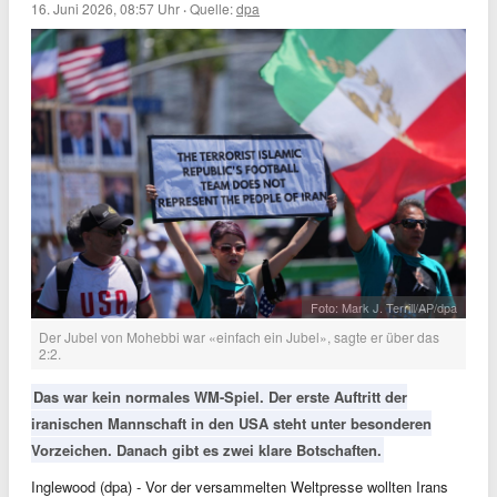
16. Juni 2026, 08:57 Uhr
·
Quelle:
dpa
Foto: Mark J. Terrill/AP/dpa
Der Jubel von Mohebbi war «einfach ein Jubel», sagte er über das
2:2.
Das war kein normales WM-Spiel. Der erste Auftritt der
iranischen Mannschaft in den USA steht unter besonderen
Vorzeichen. Danach gibt es zwei klare Botschaften.
Inglewood (dpa) - Vor der versammelten Weltpresse wollten Irans