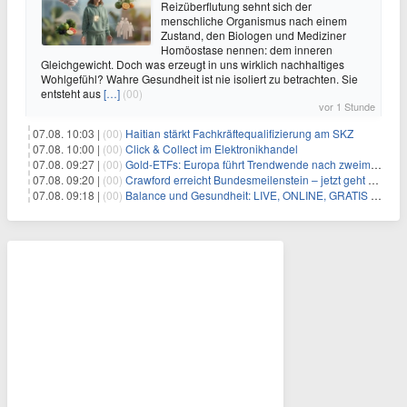
Reizüberflutung sehnt sich der
menschliche Organismus nach einem
Zustand, den Biologen und Mediziner
Homöostase nennen: dem inneren
Gleichgewicht. Doch was erzeugt in uns wirklich nachhaltiges
Wohlgefühl? Wahre Gesundheit ist nie isoliert zu betrachten. Sie
entsteht aus
[…]
(00)
vor 1 Stunde
07.08. 10:03 |
(00)
Haitian stärkt Fachkräftequalifizierung am SKZ
07.08. 10:00 |
(00)
Click & Collect im Elektronikhandel
07.08. 09:27 |
(00)
Gold-ETFs: Europa führt Trendwende nach zweimonatiger Schwächephase an
07.08. 09:20 |
(00)
Crawford erreicht Bundesmeilenstein – jetzt geht es in die finale Phase!
07.08. 09:18 |
(00)
Balance und Gesundheit: LIVE, ONLINE, GRATIS am Mi 19.08.2026 um 19:00 Uhr