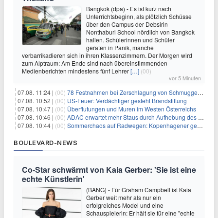
Bangkok (dpa) - Es ist kurz nach
Unterrichtsbeginn, als plötzlich Schüsse
über den Campus der Debsirin
Nonthaburi School nördlich von Bangkok
hallen. Schülerinnen und Schüler
geraten in Panik, manche
verbarrikadieren sich in ihren Klassenzimmern. Der Morgen wird
zum Alptraum: Am Ende sind nach übereinstimmenden
Medienberichten mindestens fünf Lehrer
[…]
(00)
vor 5 Minuten
07.08. 11:24 |
(00)
78 Festnahmen bei Zerschlagung von Schmuggelnetzwerk in Spanien
07.08. 10:52 |
(00)
US-Feuer: Verdächtiger gesteht Brandstiftung
07.08. 10:47 |
(00)
Überflutungen und Muren im Westen Österreichs
07.08. 10:46 |
(00)
ADAC erwartet mehr Staus durch Aufhebung des Lkw-Fahrverbots
07.08. 10:44 |
(00)
Sommerchaos auf Radwegen: Kopenhagener genervt von Touristen
BOULEVARD-NEWS
Co-Star schwärmt von Kaia Gerber: 'Sie ist eine
echte Künstlerin'
(BANG) - Für Graham Campbell ist Kaia
Gerber weit mehr als nur ein
erfolgreiches Model und eine
Schauspielerin: Er hält sie für eine "echte