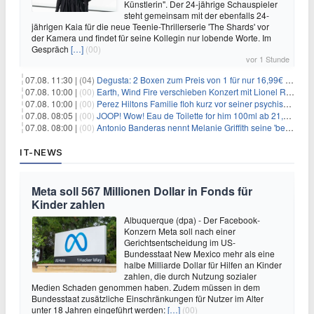
Künstlerin". Der 24-jährige Schauspieler
steht gemeinsam mit der ebenfalls 24-
jährigen Kaia für die neue Teenie-Thrillerserie 'The Shards' vor
der Kamera und findet für seine Kollegin nur lobende Worte. Im
Gespräch
[…]
(00)
vor 1 Stunde
07.08. 11:30 |
(04)
Degusta: 2 Boxen zum Preis von 1 für nur 16,99€ inkl. Versand
07.08. 10:00 |
(00)
Earth, Wind Fire verschieben Konzert mit Lionel Richie nach medizinischem Notfall
07.08. 10:00 |
(00)
Perez Hiltons Familie floh kurz vor seiner psychischen Krise aus dem Haus
07.08. 08:05 |
(00)
JOOP! Wow! Eau de Toilette for him 100ml ab 21,84€ im Sparabo
07.08. 08:00 |
(00)
Antonio Banderas nennt Melanie Griffith seine 'beste Freundin'
IT-NEWS
Meta soll 567 Millionen Dollar in Fonds für
Kinder zahlen
Albuquerque (dpa) - Der Facebook-
Konzern Meta soll nach einer
Gerichtsentscheidung im US-
Bundesstaat New Mexico mehr als eine
halbe Milliarde Dollar für Hilfen an Kinder
zahlen, die durch Nutzung sozialer
Medien Schaden genommen haben. Zudem müssen in dem
Bundesstaat zusätzliche Einschränkungen für Nutzer im Alter
unter 18 Jahren eingeführt werden:
[…]
(00)