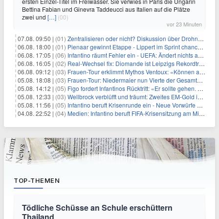
ersten Einzel-Titel im Freiwasser. Sie verwies in Paris die Ungarin
Bettina Fabian und Ginevra Taddeucci aus Italien auf die Plätze
zwei und
[…]
(00)
vor 23 Minuten
07.08. 09:50 |
(01)
Zentralisieren oder nicht? Diskussion über Drohnenabwehr
06.08. 18:00 |
(01)
Pienaar gewinnt Etappe - Lippert im Sprint chancenlos
06.08. 17:05 |
(06)
Infantino räumt Fehler ein - UEFA: Ändert nichts an Boykott
06.08. 16:05 |
(02)
Real-Wechsel fix: Diomande ist Leipzigs Rekordtransfer
06.08. 09:12 |
(03)
Frauen-Tour erklimmt Mythos Ventoux: «Können alles schaffen»
05.08. 18:08 |
(03)
Frauen-Tour: Niedermaier nun Vierte der Gesamtwertung
05.08. 14:12 |
(05)
Figo fordert Infantinos Rücktritt: «Er sollte gehen. Jetzt»
05.08. 12:33 |
(03)
Wellbrock verblüfft und träumt: Zweites EM-Gold in Paris
05.08. 11:56 |
(05)
Infantino beruft Krisenrunde ein - Neue Vorwürfe gegen FIFA
04.08. 22:52 |
(04)
Medien: Infantino beruft FIFA-Krisensitzung am Mittwoch ein
TOP-THEMEN
Tödliche Schüsse an Schule erschüttern
Thailand