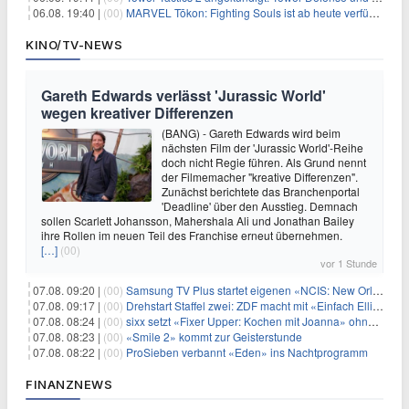
06.08. 19:40 |
(00)
MARVEL Tōkon: Fighting Souls ist ab heute verfügbar
KINO/TV-NEWS
Gareth Edwards verlässt 'Jurassic World'
wegen kreativer Differenzen
(BANG) - Gareth Edwards wird beim
nächsten Film der 'Jurassic World'-Reihe
doch nicht Regie führen. Als Grund nennt
der Filmemacher "kreative Differenzen".
Zunächst berichtete das Branchenportal
'Deadline' über den Ausstieg. Demnach
sollen Scarlett Johansson, Mahershala Ali und Jonathan Bailey
ihre Rollen im neuen Teil des Franchise erneut übernehmen.
[…]
(00)
vor 1 Stunde
07.08. 09:20 |
(00)
Samsung TV Plus startet eigenen «NCIS: New Orleans»-Sender
07.08. 09:17 |
(00)
Drehstart Staffel zwei: ZDF macht mit «Einfach Elli» weiter
07.08. 08:24 |
(00)
sixx setzt «Fixer Upper: Kochen mit Joanna» ohne Pause fort
07.08. 08:23 |
(00)
«Smile 2» kommt zur Geisterstunde
07.08. 08:22 |
(00)
ProSieben verbannt «Eden» ins Nachtprogramm
FINANZNEWS