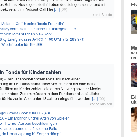
Et
es Ruhms. Heute geht sie ihr Leben deutlich gelassener und mit
pektive an. Im Podcast 'Call Her
[…]
(00)
vor 1 Stunde
Melanie Griffith seine 'beste Freundin'
Bailey verrät seine einfache Hautpflegeroutine
mt vom romantischen New York
 kg Energieklasse A-10% 1400 U/Min für 289,97€
Wischroboter für 194,99€
Ma
wi
re
 in Fonds für Kinder zahlen
a) - Der Facebook-Konzern Meta soll nach einer
idung im US-Bundesstaat New Mexico mehr als eine halbe
für Hilfen an Kinder zahlen, die durch Nutzung sozialer Medien
en haben. Zudem müssen in dem Bundesstaat zusätzliche
Ed
für Nutzer im Alter unter 18 Jahren eingeführt werden:
[…]
(00)
ul
vor 55 Minuten
ger Strada Sport 3 für 337,48€
 Ein Monitor für drei Arten von Spielen
oll Internet-Ausbau beschleunigen
t, ausdauernd und fast ohne Falte
en, da Umsatzsprung KI-Sorgen dämpft