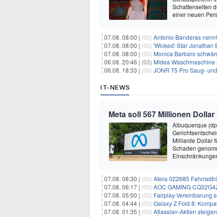
Schattenseiten d
einer neuen Pers
07.08. 08:00 |
(00)
Antonio Banderas nennt 
07.08. 08:00 |
(00)
'Wicked'-Star Jonathan 
07.08. 08:00 |
(00)
Monica Barbaro schwär
06.08. 20:46 |
(03)
Midea Waschmaschine 8
06.08. 18:33 |
(00)
JONR T5 Pro Saug- und 
IT-NEWS
Meta soll 567 Millionen Dollar
Albuquerque (dp
Gerichtsentsche
Milliarde Dollar 
Schaden genomm
Einschränkungen 
07.08. 08:30 |
(00)
Atera 022685 Fahrradträ
07.08. 06:17 |
(00)
AOC GAMING CQ32G4ZA –
07.08. 05:00 |
(00)
Fairplay-Vereinbarung s
07.08. 04:44 |
(00)
Galaxy Z Fold 8: Kompak
07.08. 01:35 |
(00)
Atlassian-Aktien steig