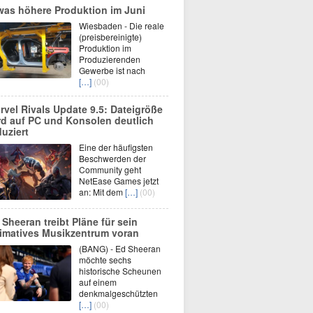
was höhere Produktion im Juni
Wiesbaden - Die reale
(preisbereinigte)
Produktion im
Produzierenden
Gewerbe ist nach
[…]
(00)
rvel Rivals Update 9.5: Dateigröße
rd auf PC und Konsolen deutlich
duziert
Eine der häufigsten
Beschwerden der
Community geht
NetEase Games jetzt
an: Mit dem
[…]
(00)
 Sheeran treibt Pläne für sein
timatives Musikzentrum voran
(BANG) - Ed Sheeran
möchte sechs
historische Scheunen
auf einem
denkmalgeschützten
[…]
(00)