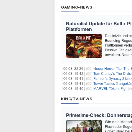
GAMING-NEWS
Naturalist Update für Ball x P
Plattformen
Das letzte und na
Bouncing-Roguelit
Plattformen verf
Passive Fähigkei
erweitern. Neue
06.08. 22:26 |
(00)
Neuer Horror‑Titel The S
06.08. 19:42 |
(00)
Tom Clancy’s The Divisi
06.08. 19:41 |
(00)
Farmer’s Dynasty 2 bri
06.08. 19:41 |
(00)
Tower Tactics 2 angekü
06.08. 19:40 |
(00)
MARVEL Tōkon: Fighting
KINO/TV-NEWS
Primetime-Check: Donnerstag
Wie viele Mensc
Fluch oder Sege
sicher: Nord bei