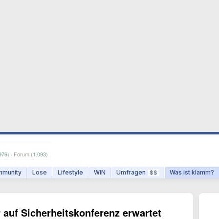
976
) · Forum (
1.093
)
munity
Lose
Lifestyle
WIN
Umfragen
Was ist klamm?
$$
 auf Sicherheitskonferenz erwartet