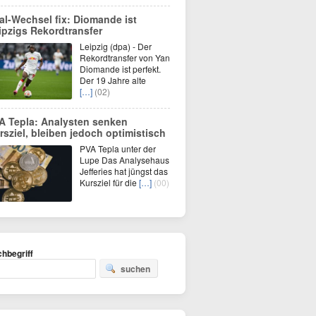
al-Wechsel fix: Diomande ist
ipzigs Rekordtransfer
Leipzig (dpa) - Der
Rekordtransfer von Yan
Diomande ist perfekt.
Der 19 Jahre alte
[…]
(02)
A Tepla: Analysten senken
rsziel, bleiben jedoch optimistisch
PVA Tepla unter der
Lupe Das Analysehaus
Jefferies hat jüngst das
Kursziel für die
[…]
(00)
hbegriff
suchen