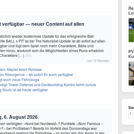
Re
Le
it verfügbar — neuer Content auf allen
türlich wieder kostenlose Update für das erfolgreiche Ball-
e BALL x PIT ist da! The Naturalist Update ist ab sofort auf allen
ügbar und fügt dem Spiel noch mehr Charaktere, Bälle und
ten hinzu, wodurch sich die Möglichkeiten eines Runs erheblich
PV
 Charaktere
[…]
(00)
Ku
vor 10 Stunden
kin Stapler feiert Release
on Resurgence – ab sofort für euch verfügbar
ngt euch neue Fahrzeuge
ndigt: Tower Defense und Deckbuilding Kombo kehrt zurück
 Souls ist ab heute verfügbar
Suc
, 6. August 2026
hen verfolgten «Nord bei Nordwest»? Punktete «Born Famous –
n?» bei ProSieben? Bereits im Vorfeld des Donnerstags war
 Nordwest gewinnt die Primetime – so sicher wie das Amen in der