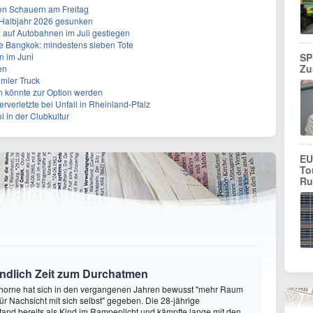
en Schauern am Freitag
. Halbjahr 2026 gesunken
w auf Autobahnen im Juli gestiegen
e Bangkok: mindestens sieben Tote
n im Juni
SP
Zu
en
mler Truck
n könnte zur Option werden
rverletzte bei Unfall in Rheinland-Pfalz
ol in der Clubkultur
EU
To
Ru
endlich Zeit zum Durchatmen
Thorne hat sich in den vergangenen Jahren bewusst "mehr Raum
r Nachsicht mit sich selbst" gegeben. Die 28-jährige
tand bereits als Kind im Rampenlicht und kämpfte lange mit den