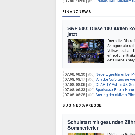
05.08. 18:08 |
(03)
Frauen-Tour: Niedermai
FINANZNEWS
S&P 500: Diese 100 Aktien kö
jetzt
Das stille Risik
Anlegern als sich
Volkswirtschaft.
erhebliche Risik
detaillierte Anal
07.08. 08:30 |
(00)
Neue Eigentümer bei 
07.08. 08:17 |
(00)
Von der Verbraucher-Vor
07.08. 08:06 |
(00)
CLARITY Act im US-Senat auf 
07.08. 06:33 |
(00)
Sparkasse Rhein-Nahe 
07.08. 06:28 |
(00)
Anstieg der aktiven Bit
BUSINESS/PRESSE
Schulstart mit gesunden Zähn
Sommerferien
Mörfelden-Walldo