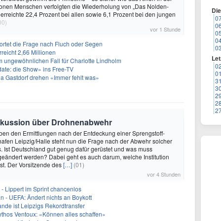
lionen Menschen verfolgten die Wiederholung von „Das Nolden-
Di
 erreichte 22,4 Prozent bei allen sowie 6,1 Prozent bei den jungen
0
00)
0
vor 1 Stunde
0
0
tet die Frage nach Fluch oder Segen
0
reicht 2,66 Millionen
Let
nem ungewöhnlichen Fall für Charlotte Lindholm
0
date: die Show» ins Free-TV
0
a Gastdorf drehen «Immer fehlt was»
3
3
2
2
2
Diskussion über Drohnenabwehr
eben den Ermittlungen nach der Entdeckung einer Sprengstoff-
fen Leipzig/Halle steht nun die Frage nach der Abwehr solcher
s. Ist Deutschland gut genug dafür gerüstet und was muss
eändert werden? Dabei geht es auch darum, welche Institution
st. Der Vorsitzende des
[…]
(01)
vor 4 Stunden
- Lippert im Sprint chancenlos
in - UEFA: Ändert nichts an Boykott
nde ist Leipzigs Rekordtransfer
ythos Ventoux: «Können alles schaffen»