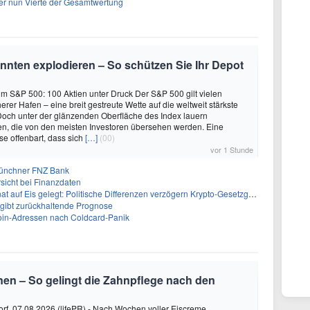
er nun Vierte der Gesamtwertung
nnten explodieren – So schützen Sie Ihr Depot
o im S&P 500: 100 Aktien unter Druck Der S&P 500 gilt vielen
erer Hafen – eine breit gestreute Wette auf die weltweit stärkste
 Doch unter der glänzenden Oberfläche des Index lauern
en, die von den meisten Investoren übersehen werden. Eine
yse offenbart, dass sich
[…]
(00)
vor 1 Stunde
Münchner FNZ Bank
sicht bei Finanzdaten
Eis gelegt: Politische Differenzen verzögern Krypto-Gesetzgebung bis September
gibt zurückhaltende Prognose
coin-Adressen nach Coldcard-Panik
en – So gelingt die Zahnpflege nach den
rf, 07.08.2026 (lifePR) - Nach Wochen voller Eiscreme,