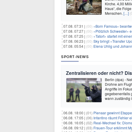
Kirche. 4,00 Mil
Haus“, die Folge
Menschen.
[…]
(
07.08. 07:31 |
(00)
«Born Famous» beantwor
07.08. 07:27 |
(00)
«Plötzlich Schwester» er
07.08. 07:25 |
(00)
«Tatort» startet mit ei
07.08. 06:23 |
(00)
Sky bringt «Transfer Up
07.08. 05:54 |
(00)
Elena Uhlig und Johann
SPORT-NEWS
Zentralisieren oder nicht? 
Berlin (dpa) - N
Drohne am Flugha
Angriffe im Foku
gegebenenfalls g
wann zuständig i
06.08. 18:00 |
(01)
Pienaar gewinnt Etappe 
06.08. 17:05 |
(06)
Infantino räumt Fehler e
06.08. 16:05 |
(02)
Real-Wechsel fix: Dioma
06.08. 09:12 |
(03)
Frauen-Tour erklimmt M