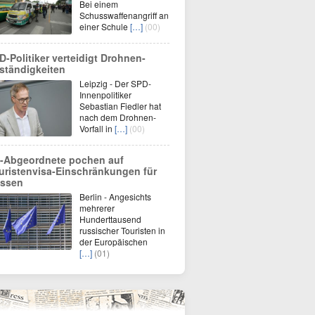
Bei einem
Schusswaffenangriff an
einer Schule
[…]
(00)
D-Politiker verteidigt Drohnen-
ständigkeiten
Leipzig - Der SPD-
Innenpolitiker
Sebastian Fiedler hat
nach dem Drohnen-
Vorfall in
[…]
(00)
-Abgeordnete pochen auf
uristenvisa-Einschränkungen für
ssen
Berlin - Angesichts
mehrerer
Hunderttausend
russischer Touristen in
der Europäischen
[…]
(01)