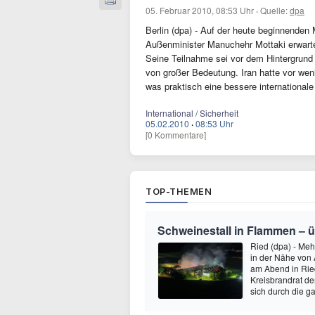
05. Februar 2010, 08:53 Uhr
·
Quelle:
dpa
Berlin (dpa) - Auf der heute beginnenden
Außenminister Manuchehr Mottaki erwarte
Seine Teilnahme sei vor dem Hintergrun
von großer Bedeutung. Iran hatte vor we
was praktisch eine bessere internationa
International / Sicherheit
05.02.2010
·
08:53 Uhr
[0 Kommentare]
TOP-THEMEN
Schweinestall in Flammen – üb
Ried (dpa) - Meh
in der Nähe von 
am Abend in Ried
Kreisbrandrat de
sich durch die 