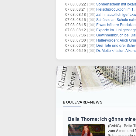
07.08. 08:22 |
(00)
Sonnenschein mit lokal
07.08. 08:21 |
(00)
Fleischproduktion im 1
07.08. 08:18 |
(00)
Zahl mautpflichtiger Lk
07.08. 08:16 |
(00)
Schüsse an Schule nah
07.08. 08:15 |
(00)
Etwas höhere Produktio
07.08. 08:12 |
(00)
Exporte im Juni gestieg
07.08. 07:36 |
(00)
Gewinneinbruch bei Dai
07.08. 07:00 |
(00)
Hallervorden: Auch Grü
07.08. 06:29 |
(00)
Drei Tote und drei Schwe
07.08. 06:19 |
(00)
Dr. Motte kritisiert Alkoh
BOULEVARD-NEWS
Bella Thorne: Ich gönne mir 
(BANG) - Bella 
zum Atmen und fü
Schauspielerin s