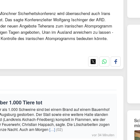
 Münchner Sicherheitskonferenz wird überraschend auch Irans
t. Das sagte Konferenzleiter Wolfgang Ischinger der ARD.
d der neuen Angebote Teherans zum iranischen Atomprogramm
nigen Tagen angeboten, Uran im Ausland anreichern zu lassen -
le Kontrolle des iranischen Atomprogramms bedeuten könnte.
er 1.000 Tiere tot
r als 1.000 Schweine sind bei einem Brand auf einem Bauernhof
Augsburg gestorben. Der Stall sowie eine weitere Halle standen
 (Landkreis Aichach-Friedberg) komplett in Flammen, wie der
Sc
r Feuerwehr, Christian Happach, sagte. Die Löscharbeiten zogen
mi
ganze Nacht. Auch am Morgen
[…]
(02)
vor 34 Minuten