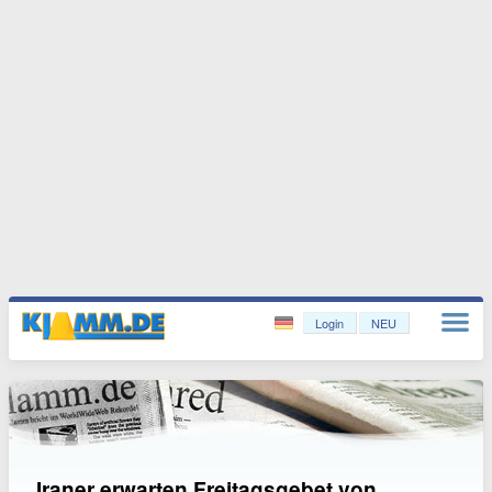
Login
NEU
Iraner erwarten Freitagsgebet von