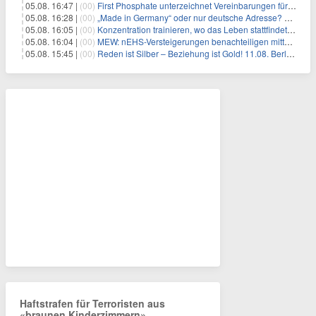
05.08. 16:47 |
(00)
First Phosphate unterzeichnet Vereinbarungen für nicht zu refundierende Zuwendungen in Höhe von 4,84 Mio. $ von der kanadischen Regierung für Straßeninfrastruktur und Stromübertragungsleitungen
05.08. 16:28 |
(00)
„Made in Germany“ oder nur deutsche Adresse? So erkennen Sie, wo Ihre Leiterplatten wirklich gefertigt werden
05.08. 16:05 |
(00)
Konzentration trainieren, wo das Leben stattfindet: Mobile EEG-Technologie bringt Neurofeedback in den Alltag
05.08. 16:04 |
(00)
MEW: nEHS-Versteigerungen benachteiligen mittelständische Unternehmen
05.08. 15:45 |
(00)
Reden ist Silber – Beziehung ist Gold! 11.08. Berlin – 18:30 Uhr
Haftstrafen für Terroristen aus
«braunen Kinderzimmern»