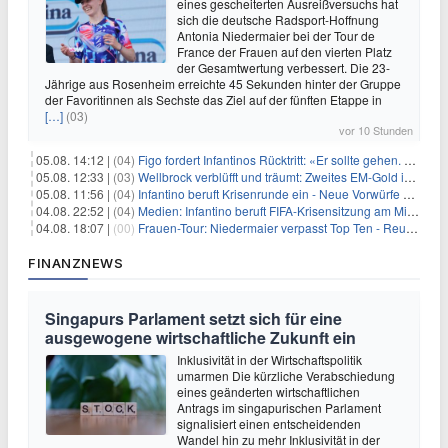
eines gescheiterten Ausreißversuchs hat
sich die deutsche Radsport-Hoffnung
Antonia Niedermaier bei der Tour de
France der Frauen auf den vierten Platz
der Gesamtwertung verbessert. Die 23-
Jährige aus Rosenheim erreichte 45 Sekunden hinter der Gruppe
der Favoritinnen als Sechste das Ziel auf der fünften Etappe in
[…]
(03)
vor 10 Stunden
05.08. 14:12 |
(04)
Figo fordert Infantinos Rücktritt: «Er sollte gehen. Jetzt»
05.08. 12:33 |
(03)
Wellbrock verblüfft und träumt: Zweites EM-Gold in Paris
05.08. 11:56 |
(04)
Infantino beruft Krisenrunde ein - Neue Vorwürfe gegen FIFA
04.08. 22:52 |
(04)
Medien: Infantino beruft FIFA-Krisensitzung am Mittwoch ein
04.08. 18:07 |
(00)
Frauen-Tour: Niedermaier verpasst Top Ten - Reusser siegt
FINANZNEWS
Singapurs Parlament setzt sich für eine
ausgewogene wirtschaftliche Zukunft ein
Inklusivität in der Wirtschaftspolitik
umarmen Die kürzliche Verabschiedung
eines geänderten wirtschaftlichen
Antrags im singapurischen Parlament
signalisiert einen entscheidenden
Wandel hin zu mehr Inklusivität in der