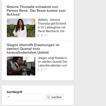
Simone Thomalla schwärmt von
Partner René: 'Der Beste kommt zum
Schluss'
(BANG) - Simone
Thomalla gibt Einblick
in ihr Liebesglück mit
René Marchand. Die
[…]
(00)
Qiagen übertrifft Erwartungen im
zweiten Quartal trotz
herausforderndem Umfeld
Qiagen zeigt Resilienz
im zweiten Quartal Der
Labordienstleister und
[…]
(00)
Suchbegriff
suchen