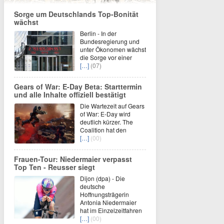
Sorge um Deutschlands Top-Bonität
wächst
Berlin - In der
Bundesregierung und
unter Ökonomen wächst
die Sorge vor einer
[…]
(07)
Gears of War: E-Day Beta: Starttermin
und alle Inhalte offiziell bestätigt
Die Wartezeit auf Gears
of War: E-Day wird
deutlich kürzer. The
Coalition hat den
[…]
(00)
Frauen-Tour: Niedermaier verpasst
Top Ten - Reusser siegt
Dijon (dpa) - Die
deutsche
Hoffnungsträgerin
Antonia Niedermaier
hat im Einzelzeitfahren
[…]
(00)