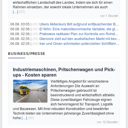
wirtschaftlichen Landschaft des Landes. Indem sie sich für einen
Rahmen einsetzen, der sowohl lokale Unternehmen als auch
[…]
(00)
vor 1 Stunde
06.08. 03:05 |
(00)
Ubers Aktienkurs fällt aufgrund enttäuschender Buchungsprognose
06.08. 02:36 |
(00)
El Niño: Eine makroökonomische Variable, die globale Wirtschaftslandschaften umgestaltet
06.08. 02:36 |
(00)
Prabowos radikaler Plan zur Kontrolle von Rohstoffexporten steht vor konkurrierenden Visionen
06.08. 02:35 |
(00)
Glencore zielt auf den australischen Markt mit bevorstehendem Sekundärlisting
06.08. 02:35 |
(00)
Iran und Oman schmieden potenziellen Schifffahrtsvertrag im Hormuskanal
BUSINESS/PRESSE
Industriemaschinen, Pritschenwagen und Pick-
ups - Kosten sparen
Vielfältiges Angebot für verschiedene
Anforderungen Die Auswahl an
Pritschenwagen gebraucht ist
beeindruckend und wirtschaftlich attraktiv.
Diese zuverlässigen Fahrzeuge eignen
sich hervorragend für Transport, Logistik
und Bauwesen. Mit ihrer robusten Konstruktion und bewährter
Technik bieten sie Unternehmen jahrelange Zuverlässigkeit ohne
hohe
[…]
(00)
vor 12 Stunden