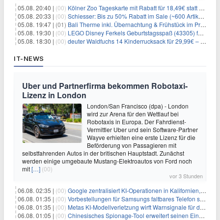
05.08. 20:40 |
(00)
Kölner Zoo Tageskarte mit Rabatt für 18,49€ statt 29,50€ – einlösbar bis Dezember
05.08. 20:33 |
(00)
Schiesser: Bis zu 50% Rabatt im Sale (~600 Artikel zur Auswahl)
05.08. 19:47 |
(01)
Bali Therme inkl. Übernachtung & Frühstück im Premium Hotel (Bad Oeynhausen) ab 89€ p.P.
05.08. 19:30 |
(00)
LEGO Disney Ferkels Geburtstagsspaß (43305) für 29,10€
05.08. 18:30 |
(00)
deuter Waldfuchs 14 Kinderrucksack für 29,99€ – Amber-maple
IT-NEWS
Uber und Partnerfirma bekommen Robotaxi-
Lizenz in London
London/San Francisco (dpa) - London
wird zur Arena für den Wettlauf bei
Robotaxis in Europa. Der Fahrdienst-
Vermittler Uber und sein Software-Partner
Wayve erhielten eine erste Lizenz für die
Beförderung von Passagieren mit
selbstfahrenden Autos in der britischen Hauptstadt. Zunächst
werden einige umgebaute Mustang-Elektroautos von Ford noch
mit
[…]
(00)
vor 3 Stunden
06.08. 02:35 |
(00)
Google zentralisiert KI-Operationen in Kalifornien, um Rivale Anthropic und OpenAI zu überholen
06.08. 01:35 |
(00)
Vorbestellungen für Samsungs faltbares Telefon steigen um 30 % in einem wettbewerbsintensiven Markt
06.08. 01:35 |
(00)
Metas KI-Modellverletzung wirft Warnsignale für die Technologieaufsicht auf
06.08. 01:05 |
(00)
Chinesisches Spionage-Tool erweitert seinen Einfluss auf 13 Länder und weckt Sicherheitsbedenken