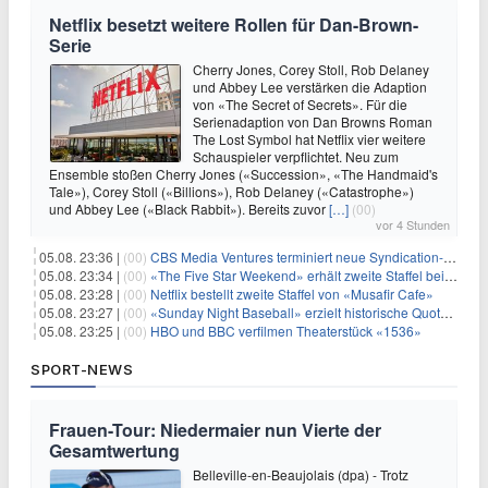
Netflix besetzt weitere Rollen für Dan-Brown-
Serie
Cherry Jones, Corey Stoll, Rob Delaney
und Abbey Lee verstärken die Adaption
von «The Secret of Secrets». Für die
Serienadaption von Dan Browns Roman
The Lost Symbol hat Netflix vier weitere
Schauspieler verpflichtet. Neu zum
Ensemble stoßen Cherry Jones («Succession», «The Handmaid's
Tale»), Corey Stoll («Billions»), Rob Delaney («Catastrophe»)
und Abbey Lee («Black Rabbit»). Bereits zuvor
[…]
(00)
vor 4 Stunden
05.08. 23:36 |
(00)
CBS Media Ventures terminiert neue Syndication-Formate
05.08. 23:34 |
(00)
«The Five Star Weekend» erhält zweite Staffel bei Peacock
05.08. 23:28 |
(00)
Netflix bestellt zweite Staffel von «Musafir Cafe»
05.08. 23:27 |
(00)
«Sunday Night Baseball» erzielt historische Quotenserie für NBC
05.08. 23:25 |
(00)
HBO und BBC verfilmen Theaterstück «1536»
SPORT-NEWS
Frauen-Tour: Niedermaier nun Vierte der
Gesamtwertung
Belleville-en-Beaujolais (dpa) - Trotz