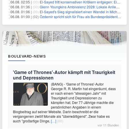
06.08. 02:05 |
(00)
El-Sayed tritt konservativen Kritikern entgegen: Ein Blick auf die wirtschaftliche Landschaft
06.08. 01:36 |
(00)
Glenn Youngkins Ambivalenz 2028: Lokale Anliegen mit nationalen Ambitionen in Einklang bringen
06.08. 01:06 |
(00)
El-Sayed's Sieg signalisiert einen Wandel in Michigans politischer Landschaft
06.08. 01:00 |
(02)
Özdemir spricht sich für Frau als Bundespräsidentin aus
BOULEVARD-NEWS
'Game of Thrones'-Autor kämpft mit Traurigkeit
und Depressionen
(BANG) - 'Game of Thrones'-Autor
George R. R. Martin hat eingeräumt, dass
er nach einem "stressigen Jahr" mit
Traurigkeit und Depressionen zu
kämpfen hat. Der 77-Jährige machte die
persönlichen Angaben in einem
Blogbeitrag auf seiner Website. Darin beschreibt er die
vergangenen zwölf Monate als "überwältigend". Zwar habe es
auch "großartige Dinge,
[…]
(00)
vor 11 Stunden