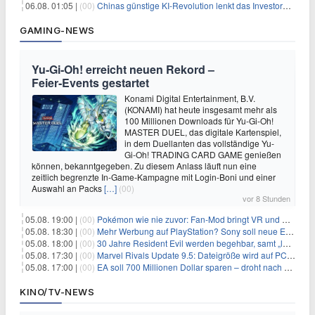
06.08. 01:05 |
(00)
Chinas günstige KI-Revolution lenkt das Investoreninteresse auf Internet-Riesen
GAMING-NEWS
Yu‑Gi‑Oh! erreicht neuen Rekord –
Feier‑Events gestartet
Konami Digital Entertainment, B.V.
(KONAMI) hat heute insgesamt mehr als
100 Millionen Downloads für Yu-Gi-Oh!
MASTER DUEL, das digitale Kartenspiel,
in dem Duellanten das vollständige Yu-
Gi-Oh! TRADING CARD GAME genießen
können, bekanntgegeben. Zu diesem Anlass läuft nun eine
zeitlich begrenzte In-Game-Kampagne mit Login-Boni und einer
Auswahl an Packs
[…]
(00)
vor 8 Stunden
05.08. 19:00 |
(00)
Pokémon wie nie zuvor: Fan-Mod bringt VR und Ego-Perspektive nach Kanto
05.08. 18:30 |
(00)
Mehr Werbung auf PlayStation? Sony soll neue Einnahmequellen prüfen
05.08. 18:00 |
(00)
30 Jahre Resident Evil werden begehbar, samt „lebensgroßem Leon“
05.08. 17:30 |
(00)
Marvel Rivals Update 9.5: Dateigröße wird auf PC und Konsolen deutlich reduziert
05.08. 17:00 |
(00)
EA soll 700 Millionen Dollar sparen – droht nach der Übernahme die nächste Entlassungswelle?
KINO/TV-NEWS