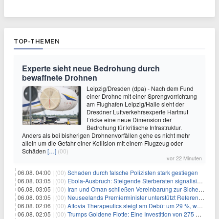
TOP-THEMEN
Experte sieht neue Bedrohung durch
bewaffnete Drohnen
Leipzig/Dresden (dpa) - Nach dem Fund
einer Drohne mit einer Sprengvorrichtung
am Flughafen Leipzig/Halle sieht der
Dresdner Luftverkehrsexperte Hartmut
Fricke eine neue Dimension der
Bedrohung für kritische Infrastruktur.
Anders als bei bisherigen Drohnenvorfällen gehe es nicht mehr
allein um die Gefahr einer Kollision mit einem Flugzeug oder
Schäden
[…]
(00)
vor 22 Minuten
06.08. 04:00 |
(00)
Schaden durch falsche Polizisten stark gestiegen
06.08. 03:05 |
(00)
Ebola-Ausbruch: Steigende Sterberaten signalisieren dringenden Bedarf an verbesserter Gesundheitsinfrastruktur
06.08. 03:05 |
(00)
Iran und Oman schließen Vereinbarung zur Sicherung des Schiffsverkehrs durch die Straße von Hormuz
06.08. 03:05 |
(00)
Neuseelands Premierminister unterstützt Referendum über das Wahlsystem: Ein Schritt in Richtung verbesserter demokratischer Beteiligung
06.08. 02:06 |
(00)
Attovia Therapeutics steigt am Debüt um 29 %, was starkes Investorenvertrauen in biotechnologische Innovation signalisiert
06.08. 02:05 |
(00)
Trumps Goldene Flotte: Eine Investition von 275 Milliarden Dollar in militärische Macht