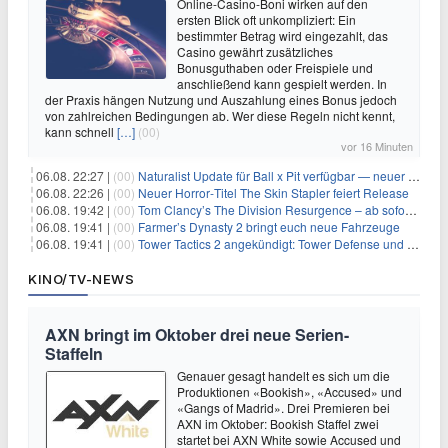
Online-Casino-Boni wirken auf den
ersten Blick oft unkompliziert: Ein
bestimmter Betrag wird eingezahlt, das
Casino gewährt zusätzliches
Bonusguthaben oder Freispiele und
anschließend kann gespielt werden. In
der Praxis hängen Nutzung und Auszahlung eines Bonus jedoch
von zahlreichen Bedingungen ab. Wer diese Regeln nicht kennt,
kann schnell
[…]
(00)
vor 16 Minuten
06.08. 22:27 |
(00)
Naturalist Update für Ball x Pit verfügbar — neuer Content auf allen Plattformen
06.08. 22:26 |
(00)
Neuer Horror‑Titel The Skin Stapler feiert Release
06.08. 19:42 |
(00)
Tom Clancy’s The Division Resurgence – ab sofort für euch verfügbar
06.08. 19:41 |
(00)
Farmer’s Dynasty 2 bringt euch neue Fahrzeuge
06.08. 19:41 |
(00)
Tower Tactics 2 angekündigt: Tower Defense und Deckbuilding Kombo kehrt zurück
KINO/TV-NEWS
AXN bringt im Oktober drei neue Serien-
Staffeln
Genauer gesagt handelt es sich um die
Produktionen «Bookish», «Accused» und
«Gangs of Madrid». Drei Premieren bei
AXN im Oktober: Bookish Staffel zwei
startet bei AXN White sowie Accused und