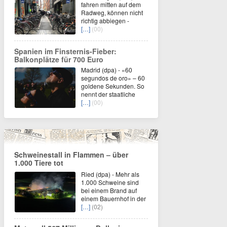
fahren mitten auf dem
Radweg, können nicht
richtig abbiegen -
[…]
(00)
Spanien im Finsternis-Fieber:
Balkonplätze für 700 Euro
Madrid (dpa) - «60
segundos de oro» – 60
goldene Sekunden. So
nennt der staatliche
[…]
(00)
Schweinestall in Flammen – über
1.000 Tiere tot
Ried (dpa) - Mehr als
1.000 Schweine sind
bei einem Brand auf
einem Bauernhof in der
[…]
(02)