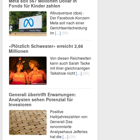
Meta soll 567 Millionen Dollar in
Fonds für Kinder zahlen
Albuquerque (dpa) -
Der Facebook-Konzern
Meta soll nach einer
Gerichtsentscheidung
im
[…]
(00)
«Plötzlich Schwester» erreicht 2,66
Millionen
Von diesen Reichweiten
kann auch Sarah Tacke
mit ihrer gleichnamigen
Talkshow nicht
[…]
(00)
Generali übertrifft Erwartungen:
Analysten sehen Potenzial für
Investoren
Positive
Halbjahreszahlen von
Generali Das
renommierte
Analysehaus Jefferies
hat die
[…]
(00)