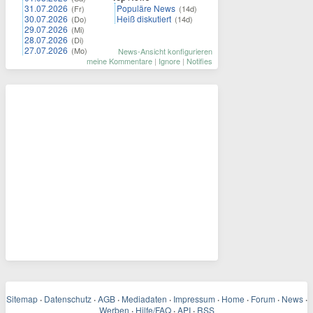
31.07.2026
Populäre News
(Fr)
(14d)
30.07.2026
Heiß diskutiert
(Do)
(14d)
29.07.2026
(Mi)
28.07.2026
(Di)
27.07.2026
(Mo)
News-Ansicht konfigurieren
meine Kommentare
|
Ignore
|
Notifies
Sitemap
·
Datenschutz
·
AGB
·
Mediadaten
·
Impressum
·
Home
·
Forum
·
News
·
Werben
·
Hilfe/FAQ
·
API
·
RSS