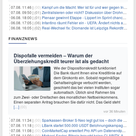
07.08. 11:46 |
(00)
Kampf um die Macht: Wer ist für und wer gegen Infantino?
07.08. 09:50 |
(01)
Zentralisieren oder nicht? Diskussion über Drohnenabwehr
06.08. 18:00 |
(01)
Pienaar gewinnt Etappe - Lippert im Sprint chancenlos
06.08. 17:05 |
(06)
Infantino räumt Fehler ein - UEFA: Ändert nichts an Boykott
06.08. 16:05 |
(02)
Real-Wechsel fix: Diomande ist Leipzigs Rekordtransfer
FINANZNEWS
Dispofalle vermeiden – Warum der
Überziehungskredit teurer ist als gedacht
Wie der Dispositionskredit funktioniert
Die Bank räumt Ihnen eine Kreditlinie auf
dem Girokonto ein. Sobald regelmäßige
Gehaltseingänge verbucht werden,
geschieht das bei vielen Instituten sogar
automatisch. Üblich sind Rahmen bis
zum Zwei- oder Dreifachen des monatlichen Nettoeinkommens.
Einen separaten Antrag brauchen Sie dafür nicht. Das Geld steht
[…]
(00)
vor 36 Minuten
07.08. 11:34 |
(00)
Sparkassen-Broker S-Neo legt gut los – doch die Schwachstellen bleiben
07.08. 11:18 |
(00)
LBank startet 500.000 USDT Belohnungskampagne mit Pudgy Penguins
07.08. 11:08 |
(00)
CoinMarketCap erweitert Pro API um Datenendpunkte für reale Vermögenswerte
07.08. 11:00 |
(00)
Michael Saylor: Bitcoin braucht keine CLARITY, Amerika schon