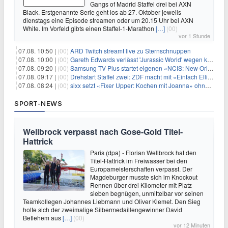
Gangs of Madrid Staffel drei bei AXN
Black. Erstgenannte Serie geht los ab 27. Oktober jeweils
dienstags eine Episode streamen oder um 20.15 Uhr bei AXN
White. Im Vorfeld gibts einen Staffel-1-Marathon
[…]
(00)
vor 1 Stunde
07.08. 10:50 |
(00)
ARD Twitch streamt live zu Sternschnuppen
07.08. 10:00 |
(00)
Gareth Edwards verlässt 'Jurassic World' wegen kreativer Differenzen
07.08. 09:20 |
(00)
Samsung TV Plus startet eigenen «NCIS: New Orleans»-Sender
07.08. 09:17 |
(00)
Drehstart Staffel zwei: ZDF macht mit «Einfach Elli» weiter
07.08. 08:24 |
(00)
sixx setzt «Fixer Upper: Kochen mit Joanna» ohne Pause fort
SPORT-NEWS
Wellbrock verpasst nach Gose-Gold Titel-
Hattrick
Paris (dpa) - Florian Wellbrock hat den
Titel-Hattrick im Freiwasser bei den
Europameisterschaften verpasst. Der
Magdeburger musste sich im Knockout
Rennen über drei Kilometer mit Platz
sieben begnügen, unmittelbar vor seinen
Teamkollegen Johannes Liebmann und Oliver Klemet. Den Sieg
holte sich der zweimalige Silbermedaillengewinner David
Betlehem aus
[…]
(00)
vor 12 Minuten