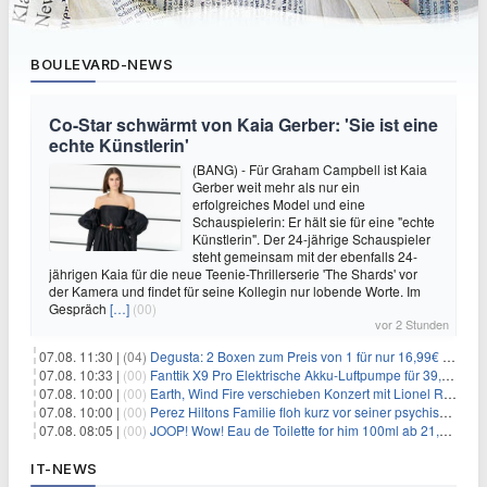
BOULEVARD-NEWS
Co-Star schwärmt von Kaia Gerber: 'Sie ist eine
echte Künstlerin'
(BANG) - Für Graham Campbell ist Kaia
Gerber weit mehr als nur ein
erfolgreiches Model und eine
Schauspielerin: Er hält sie für eine "echte
Künstlerin". Der 24-jährige Schauspieler
steht gemeinsam mit der ebenfalls 24-
jährigen Kaia für die neue Teenie-Thrillerserie 'The Shards' vor
der Kamera und findet für seine Kollegin nur lobende Worte. Im
Gespräch
[…]
(00)
vor 2 Stunden
07.08. 11:30 |
(04)
Degusta: 2 Boxen zum Preis von 1 für nur 16,99€ inkl. Versand
07.08. 10:33 |
(00)
Fanttik X9 Pro Elektrische Akku-Luftpumpe für 39,99€
07.08. 10:00 |
(00)
Earth, Wind Fire verschieben Konzert mit Lionel Richie nach medizinischem Notfall
07.08. 10:00 |
(00)
Perez Hiltons Familie floh kurz vor seiner psychischen Krise aus dem Haus
07.08. 08:05 |
(00)
JOOP! Wow! Eau de Toilette for him 100ml ab 21,84€ im Sparabo
IT-NEWS