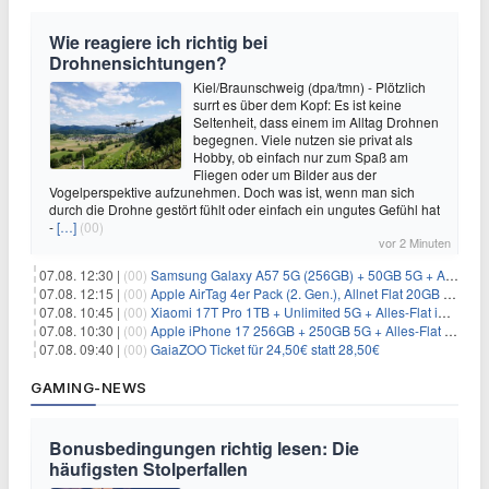
Wie reagiere ich richtig bei
Drohnensichtungen?
Kiel/Braunschweig (dpa/tmn) - Plötzlich
surrt es über dem Kopf: Es ist keine
Seltenheit, dass einem im Alltag Drohnen
begegnen. Viele nutzen sie privat als
Hobby, ob einfach nur zum Spaß am
Fliegen oder um Bilder aus der
Vogelperspektive aufzunehmen. Doch was ist, wenn man sich
durch die Drohne gestört fühlt oder einfach ein ungutes Gefühl hat
-
[…]
(00)
vor 2 Minuten
07.08. 12:30 |
(00)
Samsung Galaxy A57 5G (256GB) + 50GB 5G + Alles-Flat im Vodafone-Netz für 19,99€/Monat – eff. 2,36€/Monat
07.08. 12:15 |
(00)
Apple AirTag 4er Pack (2. Gen.), Allnet Flat 20GB 5G im Telekom-Netz für 14,99€/Monat – eff. 2,07€/Monat
07.08. 10:45 |
(00)
Xiaomi 17T Pro 1TB + Unlimited 5G + Alles-Flat im o2 Netz für 29,99€/Monat – eff. 1,15€/Monat
07.08. 10:30 |
(00)
Apple iPhone 17 256GB + 250GB 5G + Alles-Flat im Telekom-Netz für 34€/Monat – eff. 6,29€/Monat
07.08. 09:40 |
(00)
GaiaZOO Ticket für 24,50€ statt 28,50€
GAMING-NEWS
Bonusbedingungen richtig lesen: Die
häufigsten Stolperfallen