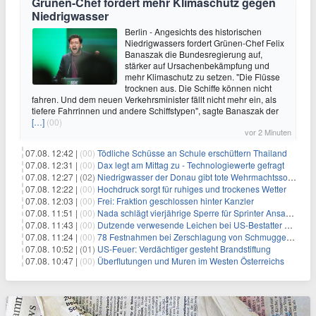
Grünen-Chef fordert mehr Klimaschutz gegen
Niedrigwasser
Berlin - Angesichts des historischen
Niedrigwassers fordert Grünen-Chef Felix
Banaszak die Bundesregierung auf,
stärker auf Ursachenbekämpfung und
mehr Klimaschutz zu setzen. "Die Flüsse
trocknen aus. Die Schiffe können nicht
fahren. Und dem neuen Verkehrsminister fällt nicht mehr ein, als
tiefere Fahrrinnen und andere Schiffstypen", sagte Banaszak der
[…]
(00)
vor 2 Minuten
07.08. 12:42 |
(00)
Tödliche Schüsse an Schule erschüttern Thailand
07.08. 12:31 |
(00)
Dax legt am Mittag zu - Technologiewerte gefragt
07.08. 12:27 |
(02)
Niedrigwasser der Donau gibt tote Wehrmachtssoldaten frei
07.08. 12:22 |
(00)
Hochdruck sorgt für ruhiges und trockenes Wetter
07.08. 12:03 |
(00)
Frei: Fraktion geschlossen hinter Kanzler
07.08. 11:51 |
(00)
Nada schlägt vierjährige Sperre für Sprinter Ansah vor
07.08. 11:43 |
(00)
Dutzende verwesende Leichen bei US-Bestatter gefunden
07.08. 11:24 |
(00)
78 Festnahmen bei Zerschlagung von Schmuggelnetzwerk in Spanien
07.08. 10:52 |
(01)
US-Feuer: Verdächtiger gesteht Brandstiftung
07.08. 10:47 |
(00)
Überflutungen und Muren im Westen Österreichs