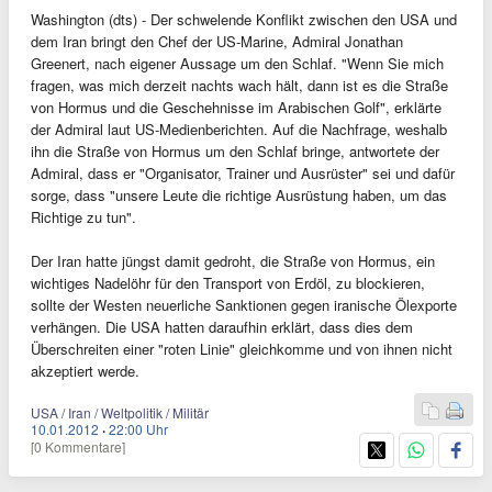
Washington (dts) - Der schwelende Konflikt zwischen den USA und
dem Iran bringt den Chef der US-Marine, Admiral Jonathan
Greenert, nach eigener Aussage um den Schlaf. "Wenn Sie mich
fragen, was mich derzeit nachts wach hält, dann ist es die Straße
von Hormus und die Geschehnisse im Arabischen Golf", erklärte
der Admiral laut US-Medienberichten. Auf die Nachfrage, weshalb
ihn die Straße von Hormus um den Schlaf bringe, antwortete der
Admiral, dass er "Organisator, Trainer und Ausrüster" sei und dafür
sorge, dass "unsere Leute die richtige Ausrüstung haben, um das
Richtige zu tun".
Der Iran hatte jüngst damit gedroht, die Straße von Hormus, ein
wichtiges Nadelöhr für den Transport von Erdöl, zu blockieren,
sollte der Westen neuerliche Sanktionen gegen iranische Ölexporte
verhängen. Die USA hatten daraufhin erklärt, dass dies dem
Überschreiten einer "roten Linie" gleichkomme und von ihnen nicht
akzeptiert werde.
USA / Iran / Weltpolitik / Militär
10.01.2012
·
22:00 Uhr
[0 Kommentare]