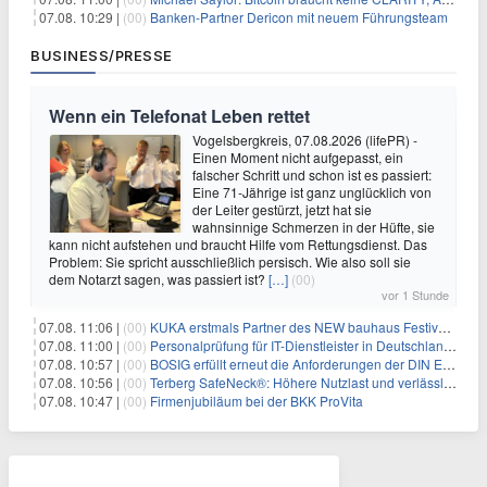
07.08. 10:29 |
(00)
Banken-Partner Dericon mit neuem Führungsteam
BUSINESS/PRESSE
Wenn ein Telefonat Leben rettet
Vogelsbergkreis, 07.08.2026 (lifePR) -
Einen Moment nicht aufgepasst, ein
falscher Schritt und schon ist es passiert:
Eine 71-Jährige ist ganz unglücklich von
der Leiter gestürzt, jetzt hat sie
wahnsinnige Schmerzen in der Hüfte, sie
kann nicht aufstehen und braucht Hilfe vom Rettungsdienst. Das
Problem: Sie spricht ausschließlich persisch. Wie also soll sie
dem Notarzt sagen, was passiert ist?
[…]
(00)
vor 1 Stunde
07.08. 11:06 |
(00)
KUKA erstmals Partner des NEW bauhaus Festivals 2026 in Weimar
07.08. 11:00 |
(00)
Personalprüfung für IT-Dienstleister in Deutschland: Was öffentliche Auftraggeber jetzt voraussetzen
07.08. 10:57 |
(00)
BOSIG erfüllt erneut die Anforderungen der DIN EN ISO 45001
07.08. 10:56 |
(00)
Terberg SafeNeck®: Höhere Nutzlast und verlässliche Fahrstabilität auf steilen Rampen
07.08. 10:47 |
(00)
Firmenjubiläum bei der BKK ProVita