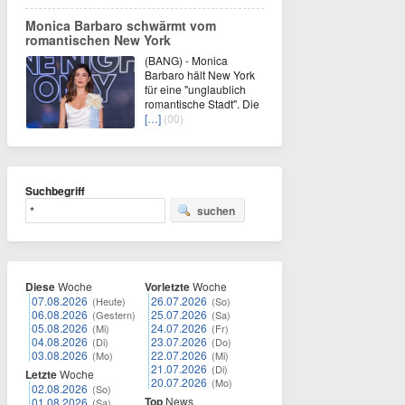
Monica Barbaro schwärmt vom
romantischen New York
(BANG) - Monica
Barbaro hält New York
für eine "unglaublich
romantische Stadt". Die
[…]
(00)
Suchbegriff
suchen
Diese
Woche
Vorletzte
Woche
07.08.2026
26.07.2026
(Heute)
(So)
06.08.2026
25.07.2026
(Gestern)
(Sa)
05.08.2026
24.07.2026
(Mi)
(Fr)
04.08.2026
23.07.2026
(Di)
(Do)
03.08.2026
22.07.2026
(Mo)
(Mi)
21.07.2026
(Di)
Letzte
Woche
20.07.2026
(Mo)
02.08.2026
(So)
Top
News
01.08.2026
(Sa)