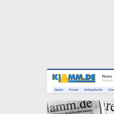
News
Portal (
2.
News
Forum
Schlaufuchs
Com