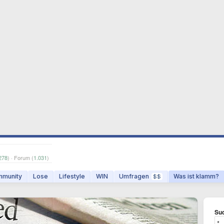
278
) · Forum (
1.031
)
munity
Lose
Lifestyle
WIN
Umfragen
Was ist klamm?
$$
Suc