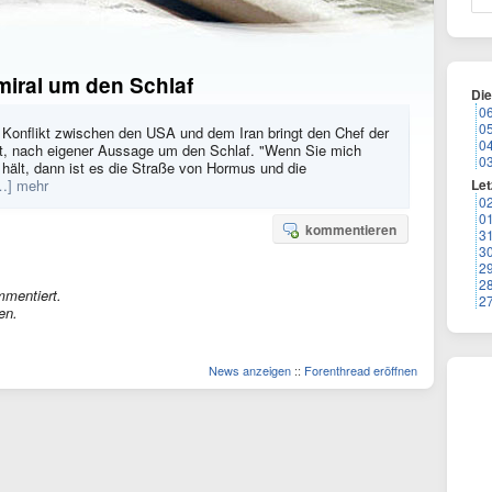
miral um den Schlaf
Di
0
0
 Konflikt zwischen den USA und dem Iran bringt den Chef der
0
t, nach eigener Aussage um den Schlaf. "Wenn Sie mich
0
hält, dann ist es die Straße von Hormus und die
…] mehr
Let
0
0
kommentieren
3
3
2
2
mmentiert.
2
en.
News anzeigen
::
Forenthread eröffnen