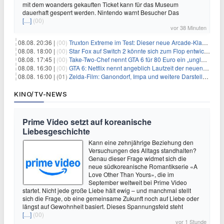
mit dem woanders gekauften Ticket kann für das Museum
dauerhaft gesperrt werden. Nintendo warnt Besucher Das
[…]
(00)
vor 38 Minuten
08.08. 20:36 |
(00)
Truxton Extreme im Test: Dieser neue Arcade-Klassiker verzeiht dir gar nichts
08.08. 18:00 |
(00)
Star Fox auf Switch 2 könnte sich zum Flop entwickeln
08.08. 17:45 |
(00)
Take-Two-Chef nennt GTA 6 für 80 Euro ein „unglaubliches Schnäppchen“
08.08. 16:30 |
(00)
GTA 6: Netflix nennt angeblich Laufzeit der neuen Gameplay-Präsentation
08.08. 16:00 |
(01)
Zelda-Film: Ganondorf, Impa und weitere Darsteller sollen feststehen
KINO/TV-NEWS
Prime Video setzt auf koreanische
Liebesgeschichte
Kann eine zehnjährige Beziehung den
Versuchungen des Alltags standhalten?
Genau dieser Frage widmet sich die
neue südkoreanische Romantikserie «A
Love Other Than Yours», die im
September weltweit bei Prime Video
startet. Nicht jede große Liebe hält ewig – und manchmal stellt
sich die Frage, ob eine gemeinsame Zukunft noch auf Liebe oder
längst auf Gewohnheit basiert. Dieses Spannungsfeld steht
[…]
(00)
vor 1 Stunde