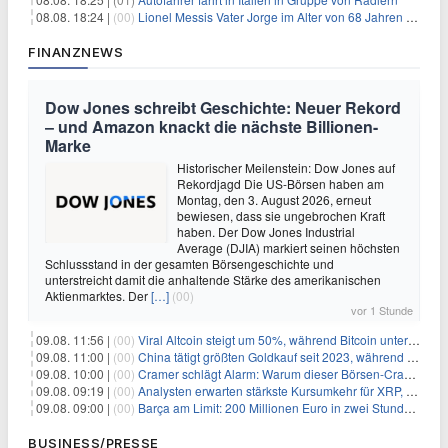
08.08. 18:24 |
(00)
Lionel Messis Vater Jorge im Alter von 68 Jahren gestorben
FINANZNEWS
Dow Jones schreibt Geschichte: Neuer Rekord
– und Amazon knackt die nächste Billionen-
Marke
Historischer Meilenstein: Dow Jones auf
Rekordjagd Die US-Börsen haben am
Montag, den 3. August 2026, erneut
bewiesen, dass sie ungebrochen Kraft
haben. Der Dow Jones Industrial
Average (DJIA) markiert seinen höchsten
Schlussstand in der gesamten Börsengeschichte und
unterstreicht damit die anhaltende Stärke des amerikanischen
Aktienmarktes. Der
[…]
(00)
vor 1 Stunde
09.08. 11:56 |
(00)
Viral Altcoin steigt um 50%, während Bitcoin unter $65.000 fällt
09.08. 11:00 |
(00)
China tätigt größten Goldkauf seit 2023, während Goldpreis um 8% steigt
09.08. 10:00 |
(00)
Cramer schlägt Alarm: Warum dieser Börsen-Crash die beste Einstiegschance seit Monaten ist
09.08. 09:19 |
(00)
Analysten erwarten stärkste Kursumkehr für XRP, während Polymarket skeptisch bleibt
09.08. 09:00 |
(00)
Barça am Limit: 200 Millionen Euro in zwei Stunden – warum dieser Schuldentrip hochgefährlich wird
BUSINESS/PRESSE