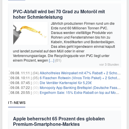
PVC-Abfall wird bei 70 Grad zu Motoröl mit
hoher Schmierleistung
Jährlich produzieren Firmen rund um die
Erde rund 60 Millionen Tonnen PVC.
Daraus werden vielfältige Produkte von
Rohren und Fensterrahmen bis hin zu
Kabeln, Kreditkarten und Bodenbelägen.
Das alles geht irgendwann einmal kaputt
und landet zumeist auf dem Müll oder in einer
Verbrennungsanlage. Die Recyclingquote von PVC liegt unter
einem Prozent, wegen
[…]
(01)
vor 3 Stunden
09.08. 11:11 |
(04)
Alkoholfreies Weinpaket mit 47% Rabatt + 2 Schott Zwiesel Gläser GRATIS für 29,99€
09.08. 10:11 |
(05)
6 Flaschen Rotwein (Vinos Tinto Paket) + 2 Schott Zwiesel Gläser für 25,99€ inkl. Versand
09.08. 07:45 |
(00)
Die Verräter Kartenspiel für 5,23€
09.08. 07:22 |
(00)
Monopoly App Banking Brettspiel (Deutsche Fassung) für 9,84€
08.08. 20:55 |
(00)
Engelhorn Sale: 15% Extra-Rabatt on top auf Mode- und Sport-Artikel
IT-NEWS
Apple beherrscht 65 Prozent des globalen
Premium-Smartphone-Marktes