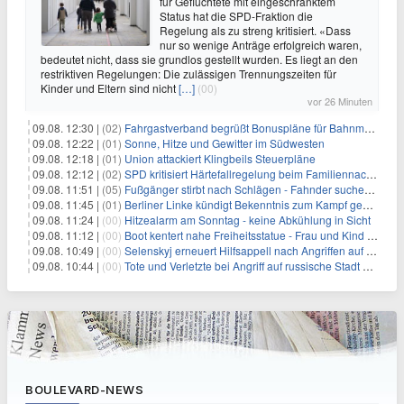
für Geflüchtete mit eingeschränktem
Status hat die SPD-Fraktion die
Regelung als zu streng kritisiert. «Dass
nur so wenige Anträge erfolgreich waren,
bedeutet nicht, dass sie grundlos gestellt wurden. Es liegt an den
restriktiven Regelungen: Die zulässigen Trennungszeiten für
Kinder und Eltern sind nicht
[…]
(00)
vor 26 Minuten
09.08. 12:30 |
(02)
Fahrgastverband begrüßt Bonuspläne für Bahnmanager
09.08. 12:22 |
(01)
Sonne, Hitze und Gewitter im Südwesten
09.08. 12:18 |
(01)
Union attackiert Klingbeils Steuerpläne
09.08. 12:12 |
(02)
SPD kritisiert Härtefallregelung beim Familiennachzug als zu streng
09.08. 11:51 |
(05)
Fußgänger stirbt nach Schlägen - Fahnder suchen Autofahrer
09.08. 11:45 |
(01)
Berliner Linke kündigt Bekenntnis zum Kampf gegen Antisemitismus an
09.08. 11:24 |
(00)
Hitzealarm am Sonntag - keine Abkühlung in Sicht
09.08. 11:12 |
(00)
Boot kentert nahe Freiheitsstatue - Frau und Kind sterben
09.08. 10:49 |
(00)
Selenskyj erneuert Hilfsappell nach Angriffen auf mehrere Städte
09.08. 10:44 |
(00)
Tote und Verletzte bei Angriff auf russische Stadt Belgorod
BOULEVARD-NEWS