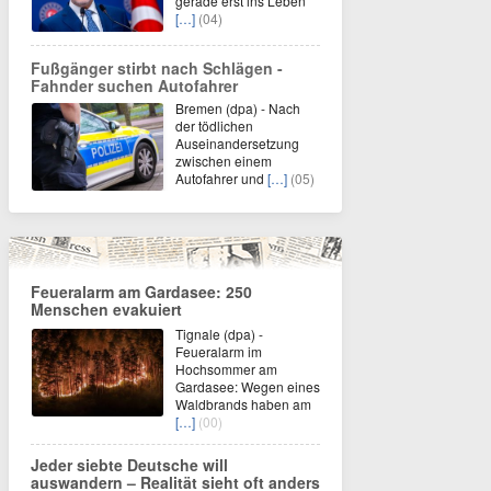
gerade erst ins Leben
[…]
(04)
Fußgänger stirbt nach Schlägen -
Fahnder suchen Autofahrer
Bremen (dpa) - Nach
der tödlichen
Auseinandersetzung
zwischen einem
Autofahrer und
[…]
(05)
Feueralarm am Gardasee: 250
Menschen evakuiert
Tignale (dpa) -
Feueralarm im
Hochsommer am
Gardasee: Wegen eines
Waldbrands haben am
[…]
(00)
Jeder siebte Deutsche will
auswandern – Realität sieht oft anders