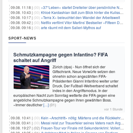
09.08. 11:18 |
(00)
«37°Leben» startet Dreiteiler über persönliche Neuanfänge
09.08. 10:43 |
(00)
Khloé Kardashian lädt zum Blick hinter die Kulissen ihres Freundeskreises
09.08. 10:17 |
(00)
«Terra X» beleuchtet den Wandel der Arbeitswelt
09.08. 09:42 |
(00)
Netflix verfilmt Vitor Martins' Bestseller «Fifteen Days»
09.08. 09:16 |
(00)
arte räumt mit dem Salieri-Mythos auf
SPORT-NEWS
Schmutzkampagne gegen Infantino? FIFA
schaltet auf Angriff
Zürich (dpa) - Nun öffnet sich der
Giftschrank. Neue Vorwürfe setzen den
ohnehin schon angezählten FIFA-
Präsidenten Gianni Infantino weiter unter
Druck. Der Fußball-Weltverband schaltet
indes in den Angriffsmodus. In der
europäischen Nacht zum Sonntag wetterte die FIFA gegen eine
angebliche Schmutzkampagne gegen ihren gewählten Boss.
«Immer deutlicher
[…]
(01)
vor 1 Stunde
09.08. 10:41 |
(00)
Kein «Arschtritt» nötig: Märtens und die Rückkehr nach Paris
09.08. 03:41 |
(00)
Messi reist zur Trauerfeier seines Vaters nach Argentinien
08.08. 19:27 |
(02)
Frauen-Tour vor Finale mit Sekundenkrimi: Vollering in Gelb
08.08. 18:25 |
(01)
Autofahrer fährt in Italien in Gruppe von Radlern