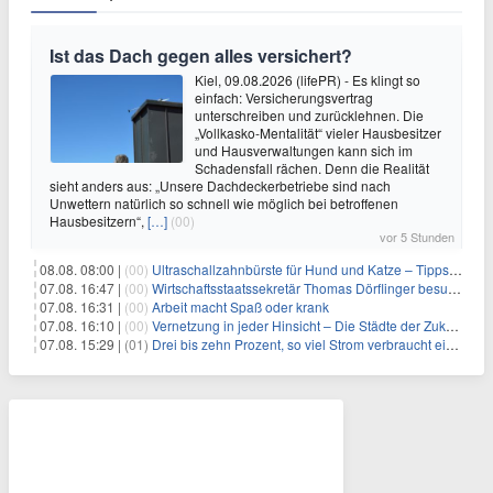
Ist das Dach gegen alles versichert?
Kiel, 09.08.2026 (lifePR) - Es klingt so
einfach: Versicherungsvertrag
unterschreiben und zurücklehnen. Die
„Vollkasko-Mentalität“ vieler Hausbesitzer
und Hausverwaltungen kann sich im
Schadensfall rächen. Denn die Realität
sieht anders aus: „Unsere Dachdeckerbetriebe sind nach
Unwettern natürlich so schnell wie möglich bei betroffenen
Hausbesitzern“,
[…]
(00)
vor 5 Stunden
08.08. 08:00 |
(00)
Ultraschallzahnbürste für Hund und Katze – Tipps zur erfolgreichen Eingewöhnung
07.08. 16:47 |
(00)
Wirtschaftsstaatssekretär Thomas Dörflinger besucht Handwerksbetrieb im Kammerbezirk Freiburg
07.08. 16:31 |
(00)
Arbeit macht Spaß oder krank
07.08. 16:10 |
(00)
Vernetzung in jeder Hinsicht – Die Städte der Zukunft sind grün-blau
07.08. 15:29 |
(01)
Drei bis zehn Prozent, so viel Strom verbraucht ein Aufzug im Gebäude