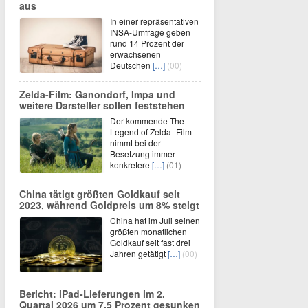
aus
In einer repräsentativen
INSA-Umfrage geben
rund 14 Prozent der
erwachsenen
Deutschen
[…]
(00)
Zelda-Film: Ganondorf, Impa und
weitere Darsteller sollen feststehen
Der kommende The
Legend of Zelda -Film
nimmt bei der
Besetzung immer
konkretere
[…]
(01)
China tätigt größten Goldkauf seit
2023, während Goldpreis um 8% steigt
China hat im Juli seinen
größten monatlichen
Goldkauf seit fast drei
Jahren getätigt
[…]
(00)
Bericht: iPad-Lieferungen im 2.
Quartal 2026 um 7,5 Prozent gesunken