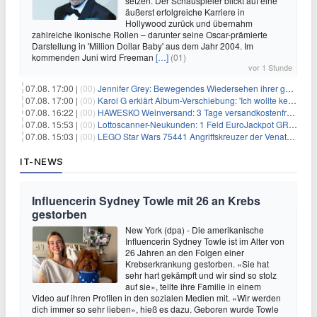
setzen. Der Schauspieler blickt auf eine
äußerst erfolgreiche Karriere in
Hollywood zurück und übernahm
zahlreiche ikonische Rollen – darunter seine Oscar-prämierte
Darstellung in 'Million Dollar Baby' aus dem Jahr 2004. Im
kommenden Juni wird Freeman
[…]
(01)
vor 1 Stunde
07.08. 17:00 |
(00)
Jennifer Grey: Bewegendes Wiedersehen ihrer geschiedenen Eltern kurz vor dem Tod ihrer Mutter
07.08. 17:00 |
(00)
Karol G erklärt Album-Verschiebung: 'Ich wollte keine persönliche Situation ausnutzen'
07.08. 16:22 |
(00)
HAWESKO Weinversand: 3 Tage versandkostenfrei bestellen (MBW 25€)
07.08. 15:53 |
(00)
Lottoscanner-Neukunden: 1 Feld EuroJackpot GRATIS spielen
07.08. 15:03 |
(00)
LEGO Star Wars 75441 Angriffskreuzer der Venator-Klasse für 50,25€
IT-NEWS
Influencerin Sydney Towle mit 26 an Krebs
gestorben
New York (dpa) - Die amerikanische
Influencerin Sydney Towle ist im Alter von
26 Jahren an den Folgen einer
Krebserkrankung gestorben. «Sie hat
sehr hart gekämpft und wir sind so stolz
auf sie», teilte ihre Familie in einem
Video auf ihren Profilen in den sozialen Medien mit. «Wir werden
dich immer so sehr lieben», hieß es dazu. Geboren wurde Towle