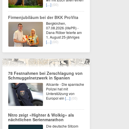
[…]
(00)
Firmenjubiläum bei der BKK ProVita
Bergkirchen,
07.08.2026 (lifePR) -
Dana Röber feierte am
1. August 25-jähriges
[…]
(00)
78 Festnahmen bei Zerschlagung von
Schmuggelnetzwerk in Spanien
Alicante - Die spanische
Polizei hat mit
Unterstützung von
Europol ein
[…]
(00)
Nitro zeigt «Highter & Wolkig» als
nächtlichen Serienmarathon
Die deutsche Sitcom