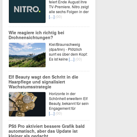
feiert Ende August ihre
TV-Premiere. Nitro zeigt
alle sechs Folgen in der
[…]
(00)
Wie reagiere ich richtig bei
Drohnensichtungen?
Kiel/Braunschweig
(dpa/tmn) - Plötzlich
surrt es über dem Kopf:
Es ist keine
[…]
(00)
Elf Beauty wagt den Schritt in die
Haarpflege und signalisiert
Wachstumsstrategie
Horizonte in der
Schönheit erweitern Elf
Beauty, bekannt für sein
Engagement für
[…]
(00)
PS5 Pro aktiviert bessere Grafik bald
automatisch, aber das Update ist
kleiner als gedacht