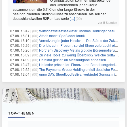
Olympiastadion kommen Mitarbeitende
aus Unternehmen jeder Größe
zusammen, um die 5,7 Kilometer lange Strecke in der
beeindruckenden Stadionkulisse zu absolvieren. Als Teil der
deutschlandweiten B2Run Laufserie
[…]
(00)
vor 5 Stunden
07.08. 16:47 |
(00)
Wirtschaftsstaatssekretär Thomas Dörflinger besucht Handwerksbetrieb im Kammerbezirk Freiburg
07.08. 16:31 |
(00)
Arbeit macht Spaß oder krank
07.08. 16:10 |
(00)
Vernetzung in jeder Hinsicht – Die Städte der Zukunft sind grün-blau
07.08. 15:29 |
(00)
Drei bis zehn Prozent, so viel Strom verbraucht ein Aufzug im Gebäude
07.08. 15:20 |
(00)
Northern Discovery Metals gibt die Börsennotierung an der Frankfurter Wertpapierbörse bekannt
07.08. 15:09 |
(00)
Zu viele Tools, zu wenig Überblick? Welche Software IT-Dienstleister wirklich brauchen
07.08. 14:09 |
(00)
Detektor gezielt an Messaufgabe anpassen
07.08. 13:47 |
(00)
Heliostar präsentiert Finanz- und Betriebsergebnis für das zweite Quartal 2026 mit Goldproduktion und Barreserven in Rekordhöhe
07.08. 12:52 |
(00)
The Payments Group Holding erzielt deutliche Fortschritte bei ihren AI-Projekten
07.08. 12:04 |
(00)
emmiDAY: Streetfoodfestival verbindet Genuss mit Engagement gegen Brustkrebs
TOP-THEMEN