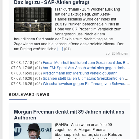
Dax legt zu - SAP-Aktien gefragt
Frankfurt/Main - Zum Wochenausklang
hat der Dax zugelegt. Zum Xetra-
Handelsschluss wurde der Index mit
26.319 Punkten berechnet, ein Plus in
Höhe von 0,7 Prozent im Vergleich zum
Vortagesschluss. Nach einem
freundlichen Start baute der Dax bis zum Nachmittag seine
Zugewinne aus und hielt anschließend das erreichte Niveau. Der
am Freitag veröffentlichte
[…]
(01)
vor 26 Minuten
07.08. 17:18 |
(04)
Forsa: Mehrheit indifferent zum Geschlecht des Bundespräsidenten
07.08. 17:08 |
(01)
Vor EM: Sprint-Ass Ansah wehrt sich gegen drohende Sperre
07.08. 16:43 |
(06)
Kretschmann lobt Merz und verteidigt Spahn
07.08. 16:36 |
(01)
Spanien stellt Italien Ultimatum: Grenzkontrollen beenden
07.08. 16:26 |
(05)
Wirtschaftsweiser gegen Einführung von Schwerarbeiter-Rente
BOULEVARD-NEWS
Morgan Freeman denkt mit 89 Jahren nicht ans
Aufhören
(BANG) - Auch wenn er auf die 90
zugeht, denkt Morgan Freeman
überhaupt nicht daran, sich zur Ruhe zu