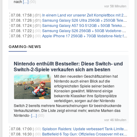
nach
[…]
(00)
vor 58 Minuten
07.08. 17:58 |
(01)
In einem Land vor unserer Zeit Komplettbox mit 27 DVDs für 59,49€
07.08. 17:26 |
(01)
Samsung Galaxy S26 Ultra 256GB + 250GB Telekom-Netz für 34€/Monat (effektiv 5,42€/Monat)
07.08. 17:24 |
(01)
Samsung Galaxy A57 5G 512GB + 50GB Telekom-Netz für 20€/Monat (effektiv 3,33€/Monat)
07.08. 17:22 |
(00)
Samsung Galaxy S26 256GB + 50GB Vodafone-Netz für 19,99€/Monat (effektiv 1,26€/Monat)
07.08. 17:20 |
(00)
Apple iPhone 17 256GB + 70GB Vodafone-Netz für 34,99€/Monat (effektiv 6,41€/Monat)
GAMING-NEWS
Nintendo enthüllt Bestseller: Diese Switch- und
Switch-2-Spiele verkaufen sich am besten
Mit den neuesten Geschäftszahlen hat
Nintendo auch einen Blick auf die
erfolgreichsten Spiele seiner beiden
Konsolen gewährt. Während einige
bekannte Klassiker ihre Spitzenplätze
verteidigen, sorgen auf der Nintendo
Switch 2 bereits mehrere Neuerscheinungen für beeindruckende
Verkaufszahlen. Die Liste zeigt einmal mehr, welche Marken das
Nintendo-
[…]
(00)
vor 46 Minuten
07.08. 17:00 |
(00)
Splatoon Raiders: Update verbessert Tank-Limiter und behebt Bugs
07.08. 16:30 |
(00)
Battlefield 6 Top Gun: Offizielles Crossover mit exklusiven Inhalten angekündigt