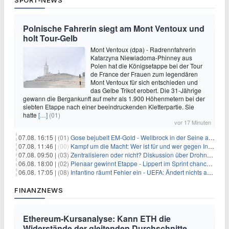
SPORT-NEWS
Polnische Fahrerin siegt am Mont Ventoux und
holt Tour-Gelb
Mont Ventoux (dpa) - Radrennfahrerin
Katarzyna Niewiadoma-Phinney aus
Polen hat die Königsetappe bei der Tour
de France der Frauen zum legendären
Mont Ventoux für sich entschieden und
das Gelbe Trikot erobert. Die 31-Jährige
gewann die Bergankunft auf mehr als 1.900 Höhenmetern bei der
siebten Etappe nach einer beeindruckenden Kletterpartie. Sie
hatte
[…]
(01)
vor 17 Minuten
07.08. 16:15 |
(01)
Gose bejubelt EM-Gold - Wellbrock in der Seine ausgebremst
07.08. 11:46 |
(00)
Kampf um die Macht: Wer ist für und wer gegen Infantino?
07.08. 09:50 |
(03)
Zentralisieren oder nicht? Diskussion über Drohnenabwehr
06.08. 18:00 |
(02)
Pienaar gewinnt Etappe - Lippert im Sprint chancenlos
06.08. 17:05 |
(08)
Infantino räumt Fehler ein - UEFA: Ändert nichts an Boykott
FINANZNEWS
Ethereum-Kursanalyse: Kann ETH die
Widerstände der gleitenden Durchschnitte