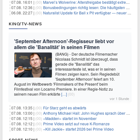
07.08. 16:01 |
(00)
Marvel’s Wolverine: Altersfreigabe bestätigt extreme Gewalt und düstere Szenen
07.08. 12:36 |
(00)
Bonusbedingungen richtig lesen: Die häufigsten Stolperfallen
06.08. 22:27 |
(00)
Naturalist Update für Ball x Pit verfügbar — neuer Content auf allen Plattformen
KINO/TV-NEWS
'September Afternoon'-Regisseur liebt vor
allem die 'Banalität' in seinen Filmen
(BANG) - Der deutsche Filmemacher
Nicolaas Schmidt ist überzeugt, dass
gerade die "Banalität" das
Interessanteste ist, was er in seinen
Filmen zeigen kann. Sein Regiedebüt
'September Afternoon' feiert am 10.
August im Wettbewerb 'Filmmakers of the Present' beim
Filmfestival von Locarno Premiere. In einer Regie-Notiz zu
seinem neuen Film erklärte
[…]
(00)
vor 1 Stunde
07.08. 13:35 |
(00)
Für Starz geht es abwärts
07.08. 13:00 |
(00)
Anthony Michael Hall: John Hughes sprach über eine Fortsetzung von 'The Breakfast Club'
07.08. 12:15 |
(00)
«Madden» startet im November
07.08. 12:12 |
(00)
Prime Video setzt auf neue K-Romanze
07.08. 12:10 |
(00)
«Kill Jackie» startet 2026 bei Prime Video