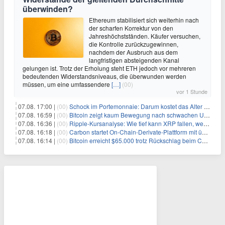
überwinden?
Ethereum stabilisiert sich weiterhin nach
der scharfen Korrektur von den
Jahreshöchstständen. Käufer versuchen,
die Kontrolle zurückzugewinnen,
nachdem der Ausbruch aus dem
langfristigen absteigenden Kanal
gelungen ist. Trotz der Erholung steht ETH jedoch vor mehreren
bedeutenden Widerstandsniveaus, die überwunden werden
müssen, um eine umfassendere
[…]
(00)
vor 1 Stunde
07.08. 17:00 |
(00)
Schock im Portemonnaie: Darum kostet das Alter deutlich mehr als Sie denken
07.08. 16:59 |
(00)
Bitcoin zeigt kaum Bewegung nach schwachen US-Arbeitsmarktdaten, Fed-Zinserhöhungschancen sinken auf 44%
07.08. 16:36 |
(00)
Ripple-Kursanalyse: Wie tief kann XRP fallen, wenn die $1-Unterstützung am Wochenende verloren geht?
07.08. 16:18 |
(00)
Carbon startet On-Chain-Derivate-Plattform mit über 950 Märkten in einem Konto
07.08. 16:14 |
(00)
Bitcoin erreicht $65.000 trotz Rückschlag beim CLARITY Act und fehlendem US-Iran-Abkommen