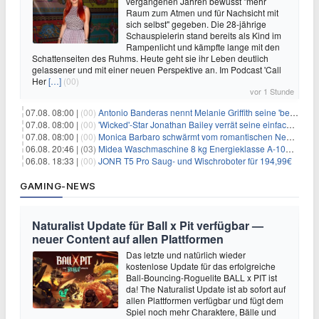
vergangenen Jahren bewusst "mehr
Raum zum Atmen und für Nachsicht mit
sich selbst" gegeben. Die 28-jährige
Schauspielerin stand bereits als Kind im
Rampenlicht und kämpfte lange mit den
Schattenseiten des Ruhms. Heute geht sie ihr Leben deutlich
gelassener und mit einer neuen Perspektive an. Im Podcast 'Call
Her
[…]
(00)
vor 1 Stunde
07.08. 08:00 |
(00)
Antonio Banderas nennt Melanie Griffith seine 'beste Freundin'
07.08. 08:00 |
(00)
'Wicked'-Star Jonathan Bailey verrät seine einfache Hautpflegeroutine
07.08. 08:00 |
(00)
Monica Barbaro schwärmt vom romantischen New York
06.08. 20:46 |
(03)
Midea Waschmaschine 8 kg Energieklasse A-10% 1400 U/Min für 289,97€
06.08. 18:33 |
(00)
JONR T5 Pro Saug- und Wischroboter für 194,99€
GAMING-NEWS
Naturalist Update für Ball x Pit verfügbar —
neuer Content auf allen Plattformen
Das letzte und natürlich wieder
kostenlose Update für das erfolgreiche
Ball-Bouncing-Roguelite BALL x PIT ist
da! The Naturalist Update ist ab sofort auf
allen Plattformen verfügbar und fügt dem
Spiel noch mehr Charaktere, Bälle und