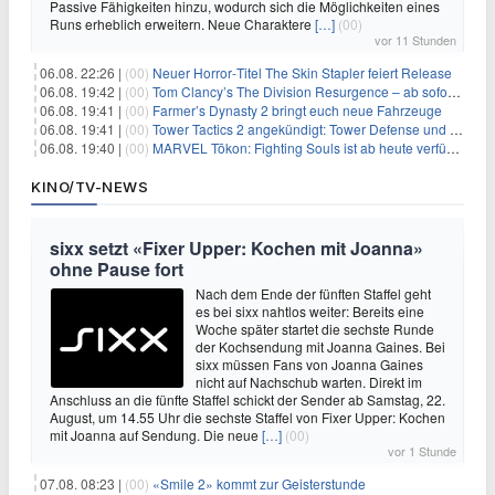
Passive Fähigkeiten hinzu, wodurch sich die Möglichkeiten eines
Runs erheblich erweitern. Neue Charaktere
[…]
(00)
vor 11 Stunden
06.08. 22:26 |
(00)
Neuer Horror‑Titel The Skin Stapler feiert Release
06.08. 19:42 |
(00)
Tom Clancy’s The Division Resurgence – ab sofort für euch verfügbar
06.08. 19:41 |
(00)
Farmer’s Dynasty 2 bringt euch neue Fahrzeuge
06.08. 19:41 |
(00)
Tower Tactics 2 angekündigt: Tower Defense und Deckbuilding Kombo kehrt zurück
06.08. 19:40 |
(00)
MARVEL Tōkon: Fighting Souls ist ab heute verfügbar
KINO/TV-NEWS
sixx setzt «Fixer Upper: Kochen mit Joanna»
ohne Pause fort
Nach dem Ende der fünften Staffel geht
es bei sixx nahtlos weiter: Bereits eine
Woche später startet die sechste Runde
der Kochsendung mit Joanna Gaines. Bei
sixx müssen Fans von Joanna Gaines
nicht auf Nachschub warten. Direkt im
Anschluss an die fünfte Staffel schickt der Sender ab Samstag, 22.
August, um 14.55 Uhr die sechste Staffel von Fixer Upper: Kochen
mit Joanna auf Sendung. Die neue
[…]
(00)
vor 1 Stunde
07.08. 08:23 |
(00)
«Smile 2» kommt zur Geisterstunde