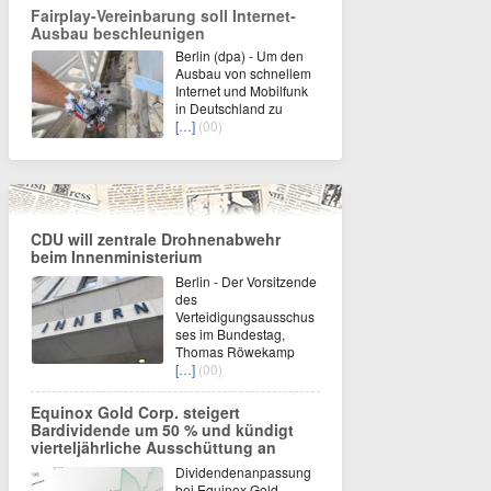
Fairplay-Vereinbarung soll Internet-
Ausbau beschleunigen
Berlin (dpa) - Um den
Ausbau von schnellem
Internet und Mobilfunk
in Deutschland zu
[…]
(00)
CDU will zentrale Drohnenabwehr
beim Innenministerium
Berlin - Der Vorsitzende
des
Verteidigungsausschus
ses im Bundestag,
Thomas Röwekamp
[…]
(00)
Equinox Gold Corp. steigert
Bardividende um 50 % und kündigt
vierteljährliche Ausschüttung an
Dividendenanpassung
bei Equinox Gold