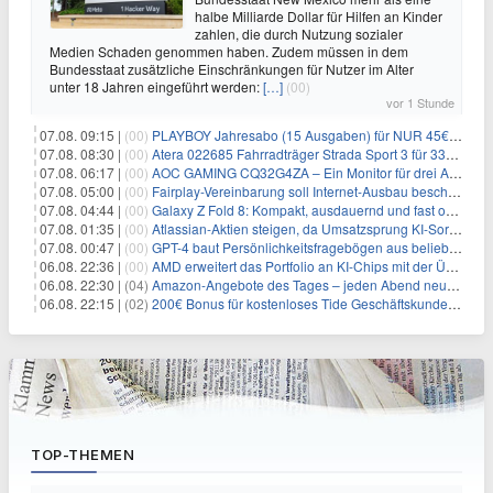
halbe Milliarde Dollar für Hilfen an Kinder
zahlen, die durch Nutzung sozialer
Medien Schaden genommen haben. Zudem müssen in dem
Bundesstaat zusätzliche Einschränkungen für Nutzer im Alter
unter 18 Jahren eingeführt werden:
[…]
(00)
vor 1 Stunde
07.08. 09:15 |
(00)
PLAYBOY Jahresabo (15 Ausgaben) für NUR 45€ (statt 198€)
07.08. 08:30 |
(00)
Atera 022685 Fahrradträger Strada Sport 3 für 337,48€
07.08. 06:17 |
(00)
AOC GAMING CQ32G4ZA – Ein Monitor für drei Arten von Spielen
07.08. 05:00 |
(00)
Fairplay-Vereinbarung soll Internet-Ausbau beschleunigen
07.08. 04:44 |
(00)
Galaxy Z Fold 8: Kompakt, ausdauernd und fast ohne Falte
07.08. 01:35 |
(00)
Atlassian-Aktien steigen, da Umsatzsprung KI-Sorgen dämpft
07.08. 00:47 |
(00)
GPT-4 baut Persönlichkeitsfragebögen aus beliebigen Texten und sagt Antworten voraus
06.08. 22:36 |
(00)
AMD erweitert das Portfolio an KI-Chips mit der Übernahme von Taalas
06.08. 22:30 |
(04)
Amazon-Angebote des Tages – jeden Abend neue Deals zum Stöbern
06.08. 22:15 |
(02)
200€ Bonus für kostenloses Tide Geschäftskundenkonto
TOP-THEMEN