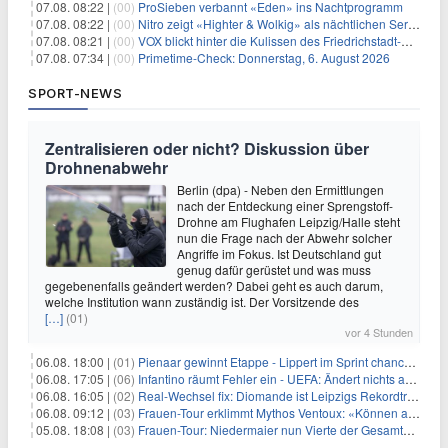
07.08. 08:22 |
(00)
ProSieben verbannt «Eden» ins Nachtprogramm
07.08. 08:22 |
(00)
Nitro zeigt «Highter & Wolkig» als nächtlichen Serienmarathon
07.08. 08:21 |
(00)
VOX blickt hinter die Kulissen des Friedrichstadt-Palasts
07.08. 07:34 |
(00)
Primetime-Check: Donnerstag, 6. August 2026
SPORT-NEWS
Zentralisieren oder nicht? Diskussion über
Drohnenabwehr
Berlin (dpa) - Neben den Ermittlungen
nach der Entdeckung einer Sprengstoff-
Drohne am Flughafen Leipzig/Halle steht
nun die Frage nach der Abwehr solcher
Angriffe im Fokus. Ist Deutschland gut
genug dafür gerüstet und was muss
gegebenenfalls geändert werden? Dabei geht es auch darum,
welche Institution wann zuständig ist. Der Vorsitzende des
[…]
(01)
vor 4 Stunden
06.08. 18:00 |
(01)
Pienaar gewinnt Etappe - Lippert im Sprint chancenlos
06.08. 17:05 |
(06)
Infantino räumt Fehler ein - UEFA: Ändert nichts an Boykott
06.08. 16:05 |
(02)
Real-Wechsel fix: Diomande ist Leipzigs Rekordtransfer
06.08. 09:12 |
(03)
Frauen-Tour erklimmt Mythos Ventoux: «Können alles schaffen»
05.08. 18:08 |
(03)
Frauen-Tour: Niedermaier nun Vierte der Gesamtwertung