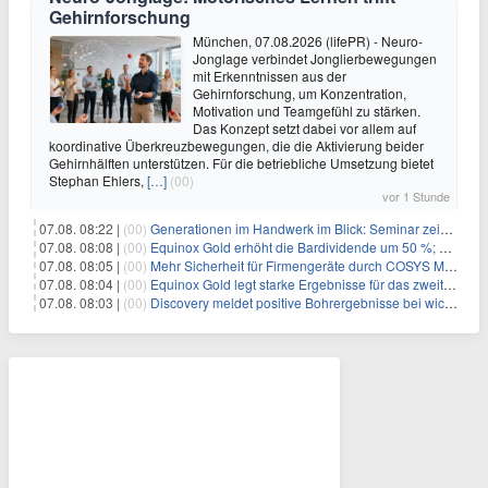
Gehirnforschung
München, 07.08.2026 (lifePR) - Neuro-
Jonglage verbindet Jonglierbewegungen
mit Erkenntnissen aus der
Gehirnforschung, um Konzentration,
Motivation und Teamgefühl zu stärken.
Das Konzept setzt dabei vor allem auf
koordinative Überkreuzbewegungen, die die Aktivierung beider
Gehirnhälften unterstützen. Für die betriebliche Umsetzung bietet
Stephan Ehlers,
[…]
(00)
vor 1 Stunde
07.08. 08:22 |
(00)
Generationen im Handwerk im Blick: Seminar zeigt praxisnahe Strategien zur Führung
07.08. 08:08 |
(00)
Equinox Gold erhöht die Bardividende um 50 %; kündigt vierteljährliche Bardividende von 0,0225 US-Dollar pro Stammaktie an
07.08. 08:05 |
(00)
Mehr Sicherheit für Firmengeräte durch COSYS MDM
07.08. 08:04 |
(00)
Equinox Gold legt starke Ergebnisse für das zweite Quartal vor
07.08. 08:03 |
(00)
Discovery meldet positive Bohrergebnisse bei wichtigen Wachstumsprojekten, Ressourcenschätzungen für Dome und TVZ liegen im Zeitplan für Ende 2026