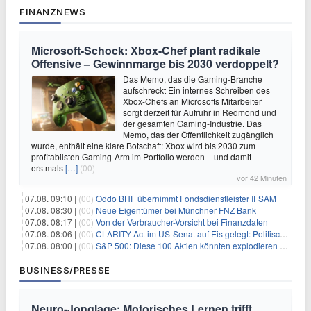
FINANZNEWS
Microsoft-Schock: Xbox-Chef plant radikale
Offensive – Gewinnmarge bis 2030 verdoppelt?
Das Memo, das die Gaming-Branche
aufschreckt Ein internes Schreiben des
Xbox-Chefs an Microsofts Mitarbeiter
sorgt derzeit für Aufruhr in Redmond und
der gesamten Gaming-Industrie. Das
Memo, das der Öffentlichkeit zugänglich
wurde, enthält eine klare Botschaft: Xbox wird bis 2030 zum
profitabilsten Gaming-Arm im Portfolio werden – und damit
erstmals
[…]
(00)
vor 42 Minuten
07.08. 09:10 |
(00)
Oddo BHF übernimmt Fondsdienstleister IFSAM
07.08. 08:30 |
(00)
Neue Eigentümer bei Münchner FNZ Bank
07.08. 08:17 |
(00)
Von der Verbraucher-Vorsicht bei Finanzdaten
07.08. 08:06 |
(00)
CLARITY Act im US-Senat auf Eis gelegt: Politische Differenzen verzögern Krypto-Gesetzgebung bis September
07.08. 08:00 |
(00)
S&P 500: Diese 100 Aktien könnten explodieren – So schützen Sie Ihr Depot jetzt
BUSINESS/PRESSE
Neuro-Jonglage: Motorisches Lernen trifft