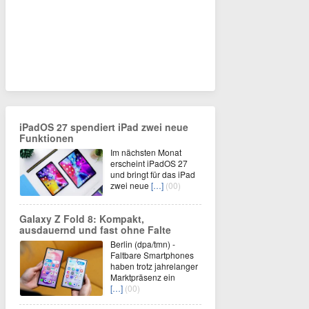
iPadOS 27 spendiert iPad zwei neue
Funktionen
Im nächsten Monat
erscheint iPadOS 27
und bringt für das iPad
zwei neue
[…]
(00)
Galaxy Z Fold 8: Kompakt,
ausdauernd und fast ohne Falte
Berlin (dpa/tmn) -
Faltbare Smartphones
haben trotz jahrelanger
Marktpräsenz ein
[…]
(00)