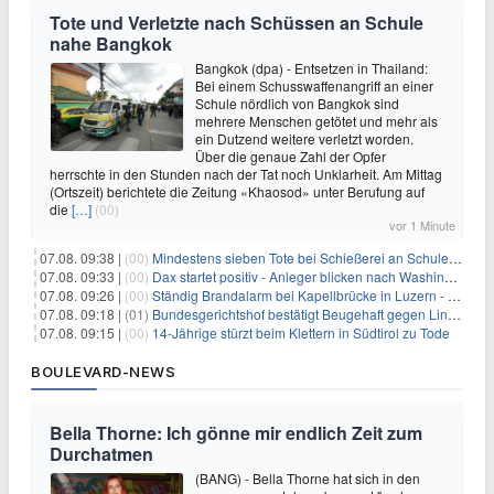
Tote und Verletzte nach Schüssen an Schule
nahe Bangkok
Bangkok (dpa) - Entsetzen in Thailand:
Bei einem Schusswaffenangriff an einer
Schule nördlich von Bangkok sind
mehrere Menschen getötet und mehr als
ein Dutzend weitere verletzt worden.
Über die genaue Zahl der Opfer
herrschte in den Stunden nach der Tat noch Unklarheit. Am Mittag
(Ortszeit) berichtete die Zeitung «Khaosod» unter Berufung auf
die
[…]
(00)
vor 1 Minute
07.08. 09:38 |
(00)
Mindestens sieben Tote bei Schießerei an Schule nahe Bangkok
07.08. 09:33 |
(00)
Dax startet positiv - Anleger blicken nach Washington
07.08. 09:26 |
(00)
Ständig Brandalarm bei Kapellbrücke in Luzern - Spinnen?
07.08. 09:18 |
(01)
Bundesgerichtshof bestätigt Beugehaft gegen Lina E.
07.08. 09:15 |
(00)
14-Jährige stürzt beim Klettern in Südtirol zu Tode
BOULEVARD-NEWS
Bella Thorne: Ich gönne mir endlich Zeit zum
Durchatmen
(BANG) - Bella Thorne hat sich in den