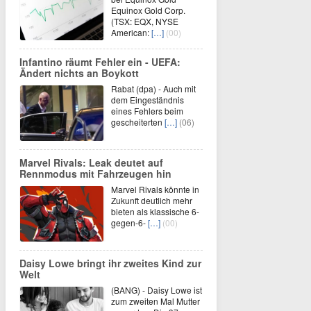
Equinox Gold Corp.
(TSX: EQX, NYSE
American:
[…]
(00)
Infantino räumt Fehler ein - UEFA:
Ändert nichts an Boykott
Rabat (dpa) - Auch mit
dem Eingeständnis
eines Fehlers beim
gescheiterten
[…]
(06)
Marvel Rivals: Leak deutet auf
Rennmodus mit Fahrzeugen hin
Marvel Rivals könnte in
Zukunft deutlich mehr
bieten als klassische 6-
gegen-6-
[…]
(00)
Daisy Lowe bringt ihr zweites Kind zur
Welt
(BANG) - Daisy Lowe ist
zum zweiten Mal Mutter