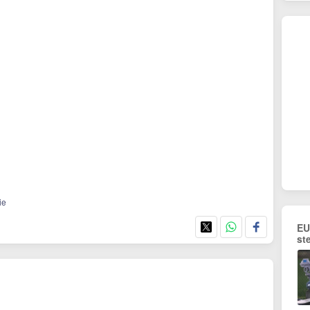
ie
EU
st