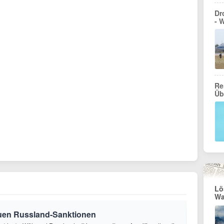
Dr
- 
Re
Üb
Lö
Wa
euen Russland-Sanktionen