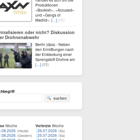
Produktionen
«Bookish», «Accused»
und «Gangs of
Madrid».
[…]
(00)
ntralisieren oder nicht? Diskussion
er Drohnenabwehr
Berlin (dpa) - Neben
den Ermittlungen nach
der Entdeckung einer
Sprengstoff-Drohne am
[…]
(03)
hbegriff
suchen
ese
Woche
Vorletzte
Woche
8.08.2026
26.07.2026
(Heute)
(So)
7.08.2026
25.07.2026
(Gestern)
(Sa)
6.08.2026
24.07.2026