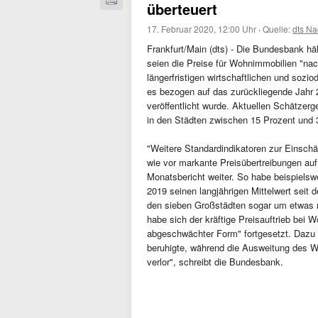
überteuert
17. Februar 2020, 12:00 Uhr
·
Quelle:
dts Na
Frankfurt/Main (dts) - Die Bundesbank häl
seien die Preise für Wohnimmobilien "nac
längerfristigen wirtschaftlichen und sozio
es bezogen auf das zurückliegende Jahr 
veröffentlicht wurde. Aktuellen Schätzer
in den Städten zwischen 15 Prozent und 
"Weitere Standardindikatoren zur Einsch
wie vor markante Preisübertreibungen au
Monatsbericht weiter. So habe beispielsw
2019 seinen langjährigen Mittelwert seit 
den sieben Großstädten sogar um etwas m
habe sich der kräftige Preisauftrieb bei
abgeschwächter Form" fortgesetzt. Dazu
beruhigte, während die Ausweitung des W
verlor", schreibt die Bundesbank.