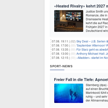
«Heated Rivalry» kehrt 2027 
Justice Smith und
Romanze, die in
Dramaserie Heate
kehrt die auf R
Frühjahr 2027 in
Deutschland wir
07.08. 19:11 |
(02)
Sky Deal – z.B. Serien 
07.08. 17:00 |
(00)
'September Afternoon'-Re
07.08. 13:35 |
(00)
Für Starz geht es abwär
07.08. 13:00 |
(00)
Anthony Michael Hall: J
07.08. 12:15 |
(00)
«Madden» startet im N
SPORT-NEWS
Freier Fall in die Tiefe: Apn
Starnberg (dpa) 
auf einen Bruch
Marinković fühlt
ruhig – und sehr
der Allmannshau