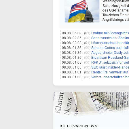
Washington/Kiew 
Schutzlosigkeit 
des US-Parlamen
Tauziehen für ei
Angriffskriegs s
08.08. 05:30 |
(01)
Drohne mit Sprengstoff
08.08. 02:35 |
(00)
Senat verschiebt Abstimmung ü
08.08. 02:02 |
(01)
Löschhubschrauber stür
08.08. 01:35 |
(00)
Senator Coons optimisti
08.08. 01:35 |
(00)
Abgeordneter Dusty Johnson s
08.08. 01:35 |
(00)
Bipartisan Russland-San
08.08. 01:05 |
(00)
RFK Jr. setzt sich für vi
08.08. 01:05 |
(00)
SEC lässt Insider-Hand
08.08. 01:01 |
(02)
Rente: Frei verweist au
08.08. 01:00 |
(00)
Verbraucherschützer fo
BOULEVARD-NEWS