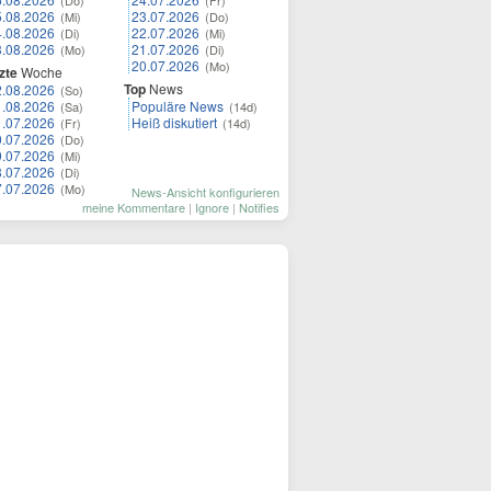
(Do)
(Fr)
5.08.2026
23.07.2026
(Mi)
(Do)
4.08.2026
22.07.2026
(Di)
(Mi)
3.08.2026
21.07.2026
(Mo)
(Di)
20.07.2026
(Mo)
zte
Woche
Top
News
2.08.2026
(So)
1.08.2026
Populäre News
(Sa)
(14d)
1.07.2026
Heiß diskutiert
(Fr)
(14d)
0.07.2026
(Do)
9.07.2026
(Mi)
8.07.2026
(Di)
7.07.2026
(Mo)
News-Ansicht konfigurieren
meine Kommentare
|
Ignore
|
Notifies