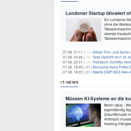
Londoner Startup tätowiert o
Ein Londoner Sta
ohne die Warteze
Tätowiermaschine 
oberste Hautschi
Tätowiermaschine
07.08. 21:11 |
(00)
Hitster Film- und Serie
07.08. 20:46 |
(00)
Tefal OptiGrill 4in1 XL
07.08. 20:31 |
(00)
PickSport: Schöffel, No
07.08. 18:45 |
(01)
Monopoly Harry Potter Ed
07.08. 18:22 |
(01)
Makita DMP180Z Akku-K
IT-NEWS
Müssen KI-Systeme an die k
Berlin (dpa) - W
eigenständig dig
Zukunftsmusik m
Anthropic musste
Hacking-Fähigkei