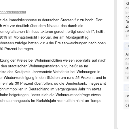
Ic
ei
chrichtenagentur
in
no
t die Immobilienpreise in deutschen Städten für zu hoch. Dort
Da
h wie vor deutlich über dem Niveau, das durch die
Zi
Ja
demografischen Einflussfaktoren gerechtfertigt erscheint", heißt
In
2019 im Monatsbericht Februar, der am Montagmittag
gebnissen zufolge hätten 2019 die Preisabweichungen nach oben
30 Prozent betragen.
Al
da
ätzung der Preise bei Wohnimmobilien weisen ebenfalls auf nach
ih
f den städtischen Wohnungsmärkten hin", heißt es im
le
eise das Kaufpreis-Jahresmiete-Verhältnis bei Wohnungen in
da
der Wiedervereinigung in den Städten um rund 25 Prozent, und in
fi
ehr als 30 Prozent übertroffen, so die Bundesbank. Insgesamt
 Wohnimmobilien in Deutschland im vergangenen Jahr "in etwas
 habe beigetragen, "dass sich die Wohnraumnachfrage etwas
S
ohnraumangebots im Berichtsjahr vermutlich nicht an Tempo
de
da