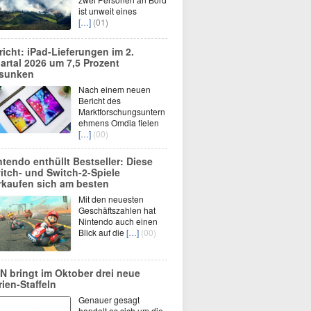
ist unweit eines
[…]
(01)
richt: iPad-Lieferungen im 2.
artal 2026 um 7,5 Prozent
sunken
Nach einem neuen
Bericht des
Marktforschungsuntern
ehmens Omdia fielen
[…]
(00)
ntendo enthüllt Bestseller: Diese
itch- und Switch-2-Spiele
rkaufen sich am besten
Mit den neuesten
Geschäftszahlen hat
Nintendo auch einen
Blick auf die
[…]
(00)
N bringt im Oktober drei neue
rien-Staffeln
Genauer gesagt
handelt es sich um die