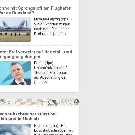
ohne mit Sprengstoff am Flughafen
War es Russland?
Moskau/Leipzig (dpa) -
Viele Experten zeigen
nach dem Fund einer
Drohne mit
[…]
(01)
nte: Frei verweist auf Härtefall- und
ergangsregelungen
Berlin (dpa) -
Unionsfraktionschef
Thorsten Frei beharrt
auf Abschaffung der
[…]
(02)
schhubschrauber stürzt bei
ldbrand in Utah ab
Richfield (dpa) - Ein
Löschhubschrauber mit
zwei Personen an Bord