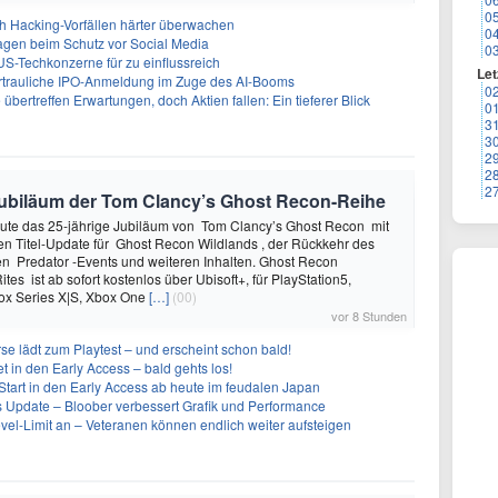
0
ch Hacking-Vorfällen härter überwachen
0
sagen beim Schutz vor Social Media
0
US-Techkonzerne für zu einflussreich
Let
vertrauliche IPO-Anmeldung im Zuge des AI-Booms
0
bertreffen Erwartungen, doch Aktien fallen: Ein tieferer Blick
0
3
3
2
2
2
e Jubiläum der Tom Clancy’s Ghost Recon-Reihe
heute das 25-jährige Jubiläum von Tom Clancy’s Ghost Recon mit
n Titel-Update für Ghost Recon Wildlands , der Rückkehr des
en Predator -Events und weiteren Inhalten. Ghost Recon
ites ist ab sofort kostenlos über Ubisoft+, für PlayStation5,
box Series X|S, Xbox One
[…]
(00)
vor 8 Stunden
se lädt zum Playtest – und erscheint schon bald!
t in den Early Access – bald gehts los!
Start in den Early Access ab heute im feudalen Japan
ues Update – Bloober verbessert Grafik und Performance
evel-Limit an – Veteranen können endlich weiter aufsteigen