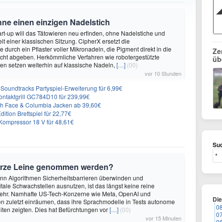
hne einen einzigen Nadelstich
rt-up will das Tätowieren neu erfinden, ohne Nadelstiche und
it einer klassischen Sitzung. CipherX ersetzt die
durch ein Pflaster voller Mikronadeln, die Pigment direkt in die
Ze
cht abgeben. Herkömmliche Verfahren wie robotergestützte
üb
n setzen weiterhin auf klassische Nadeln,
[…]
(00)
vor 10 Stunden
n-Soundtracks Partyspiel-Erweiterung für 6,99€
 Kontaktgrill GC784D10 für 239,99€
rth Face & Columbia Jacken ab 39,60€
ition Brettspiel für 22,77€
ompressor 18 V für 48,61€
Suc
urze Leine genommen werden?
enn Algorithmen Sicherheitsbarrieren überwinden und
itale Schwachstellen ausnutzen, ist das längst keine reine
ehr. Namhafte US-Tech-Konzerne wie Meta, OpenAI und
Di
n zuletzt einräumen, dass ihre Sprachmodelle in Tests autonome
0
ten zeigten. Dies hat Befürchtungen vor
[…]
(00)
0
vor 15 Minuten
0