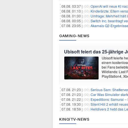
08.08. 03:37 |
(00)
OpenAI will neue KI na
08.08. 01:10 |
(00)
Kinderärzte: Eltern ver
08.08. 01:00 |
(00)
Umfrage: Mehrheit hält 
08.08. 00:05 |
(00)
Switch Inc. beantragt 
07.08. 23:05 |
(00)
Akamais Q2-Ergebnisse ü
GAMING-NEWS
Ubisoft feiert das 25-jährig
Ubisoft feierte 
einem kostenlose
bei Fans beliebt
Wildlands: Last R
PlayStation4, X
07.08. 21:23 |
(00)
Serious Sam: Shatterver
07.08. 21:23 |
(00)
Car Was Simulator starte
07.08. 21:22 |
(00)
Expeditions: Samurai – 
07.08. 19:30 |
(00)
Silent Hill 2 erhält ne
07.08. 18:59 |
(00)
Helldivers 2 hebt das L
KINO/TV-NEWS