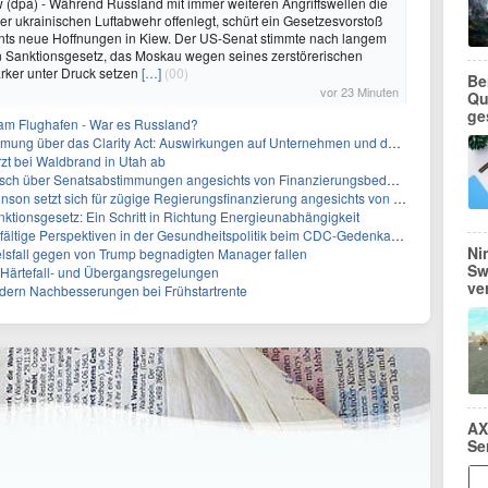
(dpa) - Während Russland mit immer weiteren Angriffswellen die
der ukrainischen Luftabwehr offenlegt, schürt ein Gesetzesvorstoß
ts neue Hoffnungen in Kiew. Der US-Senat stimmte nach langem
n Sanktionsgesetz, das Moskau wegen seines zerstörerischen
tärker unter Druck setzen
[…]
(00)
Be
vor 23 Minuten
Qu
ge
 am Flughafen - War es Russland?
ber das Clarity Act: Auswirkungen auf Unternehmen und das Vertrauen der Investoren
zt bei Waldbrand in Utah ab
sch über Senatsabstimmungen angesichts von Finanzierungsbedenken
etzt sich für zügige Regierungsfinanzierung angesichts von Shutdown-Risiken ein
ktionsgesetz: Ein Schritt in Richtung Energieunabhängigkeit
elfältige Perspektiven in der Gesundheitspolitik beim CDC-Gedenkakt ein
Ni
elsfall gegen von Trump begnadigten Manager fallen
Sw
f Härtefall- und Übergangsregelungen
ve
rdern Nachbesserungen bei Frühstartrente
AX
Se