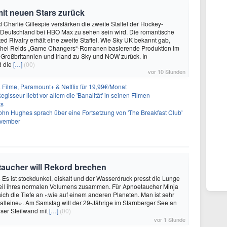
mit neuen Stars zurück
 Charlie Gillespie verstärken die zweite Staffel der Hockey-
 Deutschland bei HBO Max zu sehen sein wird. Die romantische
d Rivalry erhält eine zweite Staffel. Wie Sky UK bekannt gab,
achel Reids „Game Changers“-Romanen basierende Produktion im
 Großbritannien und Irland zu Sky und NOW zurück. In
d die
[…]
(00)
vor 10 Stunden
& Filme, Paramount+ & Netflix für 19,99€/Monat
gisseur liebt vor allem die 'Banalität' in seinen Filmen
ts
ohn Hughes sprach über eine Fortsetzung von 'The Breakfast Club'
ovember
oetaucher will Rekord brechen
- Es ist stockdunkel, eiskalt und der Wasserdruck presst die Lunge
teil ihres normalen Volumens zusammen. Für Apnoetaucher Minja
 sich die Tiefe an «wie auf einem anderen Planeten. Man ist sehr
 alleine». Am Samstag will der 29-Jährige im Starnberger See an
ser Steilwand mit
[…]
(00)
vor 1 Stunde