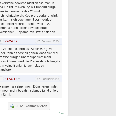
h verstehe sowieso nicht, wieso man in
ne Eigentumswohung als Kapitalanlage
vestiert, wenn da das 20 und
chmehrfache als Kaufpreis verlangt wird.
s kann sich doch auch trotz niedriger
nsen nicht rechnen, schon weil in 20
hren ja auch normalerweise neue
vestitionen, Reparaturen usw. anstehen.
k205289
2
17. Februar 2020
le Zeichen stehen auf Abschwung. Von
her kann es schnell gehen, dass sich viel
re Wohnungen überhaupt nicht mehr
isten können und die Preise stark fallen, da
nn keine Bank mitmacht das zu
nanzieren
k173018
1
17. Februar 2020
olange man einen noch Dümmeren findet,
r noch mehr bezahlt, solange funktioniert
s Spiel.
JETZT kommentieren
forum