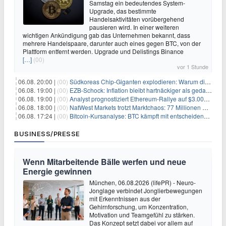
Samstag ein bedeutendes System-
Upgrade, das bestimmte
Handelsaktivitäten vorübergehend
pausieren wird. In einer weiteren
wichtigen Ankündigung gab das Unternehmen bekannt, dass
mehrere Handelspaare, darunter auch eines gegen BTC, von der
Plattform entfernt werden. Upgrade und Delistings Binance
[…]
(00)
vor 1 Stunde
06.08. 20:00 |
(00)
Südkoreas Chip-Giganten explodieren: Warum dieser Rekord-Tag die KI-Branche erschüttert
06.08. 19:00 |
(00)
EZB-Schock: Inflation bleibt hartnäckiger als gedacht – 2027 wird zum kritischen Test
06.08. 19:00 |
(00)
Analyst prognostiziert Ethereum-Rallye auf $3.000 nach entscheidendem On-Chain-Ausbruch
06.08. 18:00 |
(00)
NatWest Markets trotzt Marktchaos: 77 Millionen Pfund Gewinn im ersten Halbjahr
06.08. 17:24 |
(00)
Bitcoin-Kursanalyse: BTC kämpft mit entscheidender $65K-Hürde, während sich ein Liquidationscluster aufbaut
BUSINESS/PRESSE
Wenn Mitarbeitende Bälle werfen und neue
Energie gewinnen
München, 06.08.2026 (lifePR) - Neuro-
Jonglage verbindet Jonglierbewegungen
mit Erkenntnissen aus der
Gehirnforschung, um Konzentration,
Motivation und Teamgefühl zu stärken.
Das Konzept setzt dabei vor allem auf