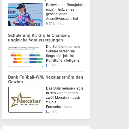
Belleville-en-Beaujolais
(dpa) - Trotz eines
gescheiterten
Ausreißversuchs hat
sich
[…]
(03)
Schule und KI: Große Chancen,
ungleiche Voraussetzungen
Die Schülerinnen und
Schüler setzen sie
längst ein, jetzt ist
Künstliche Intelligenz
[…]
(00)
Dank Fußball-WM: Nexstar erhöht den
Gewinn
Das Unternehmen legte
in den vergangenen
zwölf Monaten massiv
zu, die
Fernsehstationen
[…]
(00)