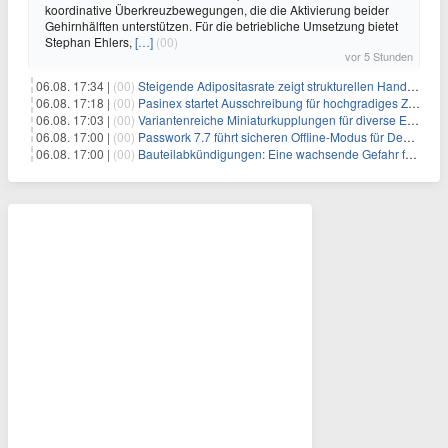
koordinative Überkreuzbewegungen, die die Aktivierung beider
Gehirnhälften unterstützen. Für die betriebliche Umsetzung bietet
Stephan Ehlers,
[…]
(00)
vor 5 Stunden
06.08. 17:34 |
(00)
Steigende Adipositasrate zeigt strukturellen Handlungsbedarf bei der Ernährung schulpflichtiger Kinder
06.08. 17:18 |
(00)
Pasinex startet Ausschreibung für hochgradiges Zinksulfidkonzentrat mit Germanium- und Silbergehalten und stellt ein Betriebsupdate bereit
06.08. 17:03 |
(00)
Variantenreiche Miniaturkupplungen für diverse Einsatzbereiche
06.08. 17:00 |
(00)
Passwork 7.7 führt sicheren Offline-Modus für Desktop- und Mobile-Apps ein
06.08. 17:00 |
(00)
Bauteilabkündigungen: Eine wachsende Gefahr für industrielle Elektroniksysteme