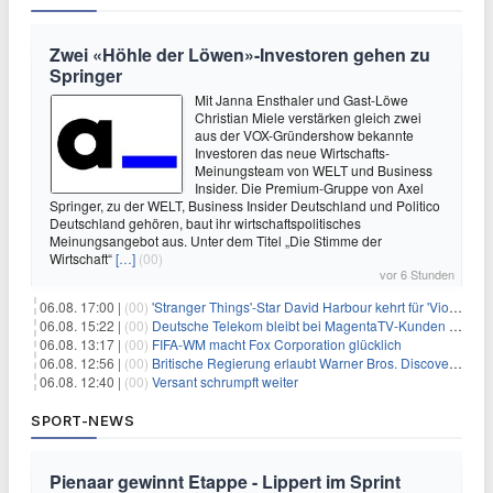
Zwei «Höhle der Löwen»-Investoren gehen zu
Springer
Mit Janna Ensthaler und Gast-Löwe
Christian Miele verstärken gleich zwei
aus der VOX-Gründershow bekannte
Investoren das neue Wirtschafts-
Meinungsteam von WELT und Business
Insider. Die Premium-Gruppe von Axel
Springer, zu der WELT, Business Insider Deutschland und Politico
Deutschland gehören, baut ihr wirtschaftspolitisches
Meinungsangebot aus. Unter dem Titel „Die Stimme der
Wirtschaft“
[…]
(00)
vor 6 Stunden
06.08. 17:00 |
(00)
'Stranger Things'-Star David Harbour kehrt für 'Violent Night 2' zurück – Kristen Bell stößt zur Besetzung
06.08. 15:22 |
(00)
Deutsche Telekom bleibt bei MagentaTV-Kunden vage
06.08. 13:17 |
(00)
FIFA-WM macht Fox Corporation glücklich
06.08. 12:56 |
(00)
Britische Regierung erlaubt Warner Bros. Discovery-Übernahme
06.08. 12:40 |
(00)
Versant schrumpft weiter
SPORT-NEWS
Pienaar gewinnt Etappe - Lippert im Sprint