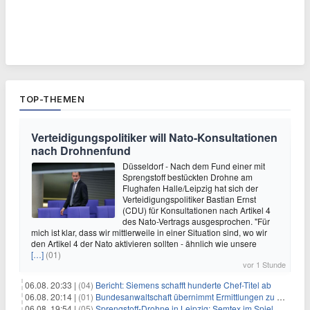
TOP-THEMEN
Verteidigungspolitiker will Nato-Konsultationen
nach Drohnenfund
Düsseldorf - Nach dem Fund einer mit
Sprengstoff bestückten Drohne am
Flughafen Halle/Leipzig hat sich der
Verteidigungspolitiker Bastian Ernst
(CDU) für Konsultationen nach Artikel 4
des Nato-Vertrags ausgesprochen. "Für
mich ist klar, dass wir mittlerweile in einer Situation sind, wo wir
den Artikel 4 der Nato aktivieren sollten - ähnlich wie unsere
[…]
(01)
vor 1 Stunde
06.08. 20:33 |
(04)
Bericht: Siemens schafft hunderte Chef-Titel ab
06.08. 20:14 |
(01)
Bundesanwaltschaft übernimmt Ermittlungen zu Drohnenvorfall
06.08. 19:54 |
(05)
Sprengstoff-Drohne in Leipzig: Semtex im Spiel