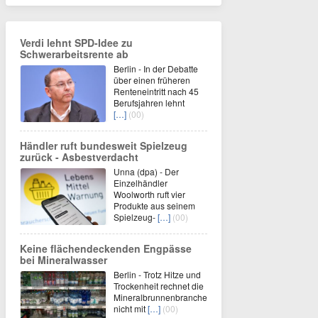
Verdi lehnt SPD-Idee zu
Schwerarbeitsrente ab
Berlin - In der Debatte
über einen früheren
Renteneintritt nach 45
Berufsjahren lehnt
[…]
(00)
Händler ruft bundesweit Spielzeug
zurück - Asbestverdacht
Unna (dpa) - Der
Einzelhändler
Woolworth ruft vier
Produkte aus seinem
Spielzeug-
[…]
(00)
Keine flächendeckenden Engpässe
bei Mineralwasser
Berlin - Trotz Hitze und
Trockenheit rechnet die
Mineralbrunnenbranche
nicht mit
[…]
(00)