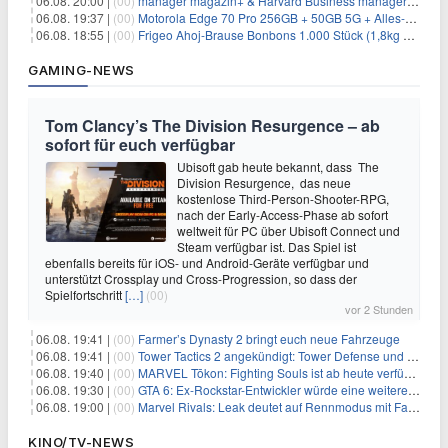
06.08. 20:00 |
(00)
manager magazin+ & Harvard Business manager+ Digital-Kombi-Abo 1 Monat kostenlos
06.08. 19:37 |
(00)
Motorola Edge 70 Pro 256GB + 50GB 5G + Alles-Flat im Vodafone-Netz für 19,99€/Monat – eff. 0,61€/Monat
06.08. 18:55 |
(00)
Frigeo Ahoj-Brause Bonbons 1.000 Stück (1,8kg Eimer) für 6,29€
GAMING-NEWS
Tom Clancy’s The Division Resurgence – ab
sofort für euch verfügbar
Ubisoft gab heute bekannt, dass The
Division Resurgence, das neue
kostenlose Third-Person-Shooter-RPG,
nach der Early-Access-Phase ab sofort
weltweit für PC über Ubisoft Connect und
Steam verfügbar ist. Das Spiel ist
ebenfalls bereits für iOS- und Android-Geräte verfügbar und
unterstützt Crossplay und Cross-Progression, so dass der
Spielfortschritt
[…]
(00)
vor 2 Stunden
06.08. 19:41 |
(00)
Farmer’s Dynasty 2 bringt euch neue Fahrzeuge
06.08. 19:41 |
(00)
Tower Tactics 2 angekündigt: Tower Defense und Deckbuilding Kombo kehrt zurück
06.08. 19:40 |
(00)
MARVEL Tōkon: Fighting Souls ist ab heute verfügbar
06.08. 19:30 |
(00)
GTA 6: Ex-Rockstar-Entwickler würde eine weitere Verschiebung nicht überraschen
06.08. 19:00 |
(00)
Marvel Rivals: Leak deutet auf Rennmodus mit Fahrzeugen hin
KINO/TV-NEWS