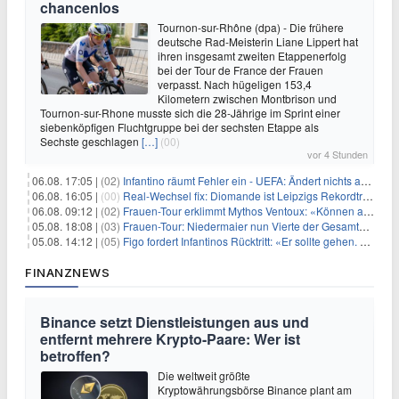
chancenlos
Tournon-sur-Rhône (dpa) - Die frühere
deutsche Rad-Meisterin Liane Lippert hat
ihren insgesamt zweiten Etappenerfolg
bei der Tour de France der Frauen
verpasst. Nach hügeligen 153,4
Kilometern zwischen Montbrison und
Tournon-sur-Rhone musste sich die 28-Jährige im Sprint einer
siebenköpfigen Fluchtgruppe bei der sechsten Etappe als
Sechste geschlagen
[…]
(00)
vor 4 Stunden
06.08. 17:05 |
(02)
Infantino räumt Fehler ein - UEFA: Ändert nichts an Boykott
06.08. 16:05 |
(00)
Real-Wechsel fix: Diomande ist Leipzigs Rekordtransfer
06.08. 09:12 |
(02)
Frauen-Tour erklimmt Mythos Ventoux: «Können alles schaffen»
05.08. 18:08 |
(03)
Frauen-Tour: Niedermaier nun Vierte der Gesamtwertung
05.08. 14:12 |
(05)
Figo fordert Infantinos Rücktritt: «Er sollte gehen. Jetzt»
FINANZNEWS
Binance setzt Dienstleistungen aus und
entfernt mehrere Krypto-Paare: Wer ist
betroffen?
Die weltweit größte
Kryptowährungsbörse Binance plant am