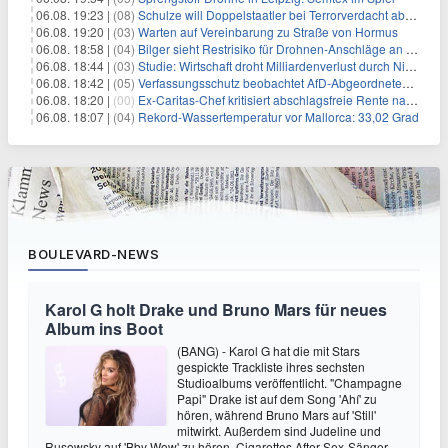
06.08. 19:23 |
(08)
Schulze will Doppelstaatler bei Terrorverdacht abschieben
06.08. 19:20 |
(03)
Warten auf Vereinbarung zu Straße von Hormus
06.08. 18:58 |
(04)
Bilger sieht Restrisiko für Drohnen-Anschläge an Flughäfen
06.08. 18:44 |
(03)
Studie: Wirtschaft droht Milliardenverlust durch Niedrigwasser
06.08. 18:42 |
(05)
Verfassungsschutz beobachtet AfD-Abgeordneten Nolte
06.08. 18:20 |
(00)
Ex-Caritas-Chef kritisiert abschlagsfreie Rente nach 45 Jahren
06.08. 18:07 |
(04)
Rekord-Wassertemperatur vor Mallorca: 33,02 Grad
BOULEVARD-NEWS
Karol G holt Drake und Bruno Mars für neues
Album ins Boot
(BANG) - Karol G hat die mit Stars
gespickte Trackliste ihres sechsten
Studioalbums veröffentlicht. "Champagne
Papi" Drake ist auf dem Song 'Ahí' zu
hören, während Bruno Mars auf 'Still'
mitwirkt. Außerdem sind Judeline und
Rusowsky auf 'Bby Wow' zu hören. Cigarettes After Sex-Sänger