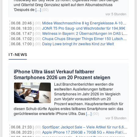
und Gitarrist Greg Gonzalez spielt auf dem Albumabschluss
'Después de
[…]
(00)
vor 5 Stunden
06.08. 20:46 |
(00)
Midea Waschmaschine 8 kg Energieklasse A-10% 1400 U/Min für 289,97€
06.08. 18:33 |
(00)
JONR T5 Pro Saug- und Wischroboter für 194,99€
06.08. 17:47 |
(00)
Wellness in Bayern: 2 Übernachtungen im DAS LUDWIG Sports Resort inkl. HP + Wellness ab 174€ p.P.
06.08. 17:02 |
(00)
Chupa Chups Stranger Things Eimer 150 Lutscher für 21,95€
06.08. 17:00 |
(00)
Daisy Lowe bringt ihr zweites Kind zur Welt
IT-NEWS
iPhone Ultra lässt Verkauf faltbarer
Smartphones 2026 um 20 Prozent steigen
Laut Branchenberichten werden die
weltweiten Auslieferungen faltbarer
Smartphones im Jahr 2026 im Vergleich
zum Vorjahr voraussichtlich um 20
Prozent wachsen. Hauptverantwortlich für
diesen Schub dürfte Apples erstes faltbares Smartphone sein: das
gerüchteweise erwartete iPhone Ultra. Das
[…]
(00)
vor 5 Stunden
06.08. 21:33 |
(00)
SportSpar: Jackpot Sale – Viele Artikel für nur 6,66€ – nur 48 Stunden
06.08. 20:23 |
(00)
Apple iPhone 17 256GB + 70GB 5G + Alles-Flat im Vodafone-Netz für 34,99€/Monat – eff. 4,65€/Monat