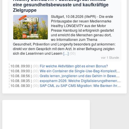
eine gesundheitsbewusste und kaufkräftige
Zielgruppe
Stuttgart, 10.08.2026 (lifePR) - Die erste
Printausgabe der neuen Medienmarke
Healthy LONGEVITY aus der Motor
Presse Hamburg ist erfolgreich gestartet
und erreicht die Menschen genau dort,
wo Informationen zum Thema
Gesundheit, Prävention und Longevity besonders gut ankommen:
direkt vor dem Gespräch mit dem Arzt. In einer Befragung zeigten
sich die Leserinnen und Lesern
[…]
(00)
vor 1 Stunde
10.08. 09:00 |
(00)
Für welche Aktivitäten gibt es einen Bonus?
10.08. 09:00 |
(00)
Wie ein Container die Single-Use-Bag-Komplexität reduziert
10.08. 08:56 |
(00)
Gratis lernen, jonglieren und das Gehirn in Bewegung bringen
10.08. 08:35 |
(00)
expopharm 2026: Welche Digitalisierungsthemen Apotheken betreffen
10.08. 08:30 |
(00)
SAP CML zu SAP CMS Migration: Wie Banken ihr Sicherheitenmanagement für SAP S/4HANA modernisieren und regulatorische Anforderungen erfüllen