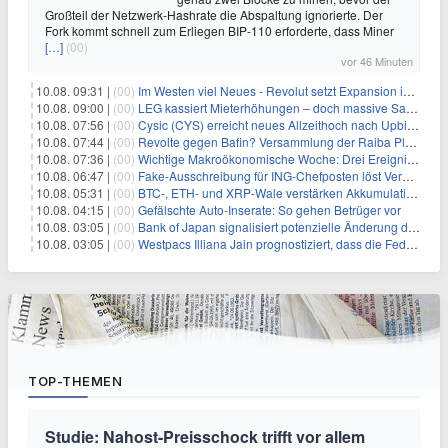
Großteil der Netzwerk-Hashrate die Abspaltung ignorierte. Der
Fork kommt schnell zum Erliegen BIP-110 erforderte, dass Miner
[…]
(00)
vor 46 Minuten
10.08. 09:31 |
(00)
Im Westen viel Neues - Revolut setzt Expansion in Europa fort
10.08. 09:00 |
(00)
LEG kassiert Mieterhöhungen – doch massive Sanierungskosten fressen Gewinne auf
10.08. 07:56 |
(00)
Cysic (CYS) erreicht neues Allzeithoch nach Upbit-Listing
10.08. 07:44 |
(00)
Revolte gegen Bafin? Versammlung der Raiba Plankstetten mit brisanter Agenda
10.08. 07:36 |
(00)
Wichtige Makroökonomische Woche: Drei Ereignisse, die Bitcoin beeinflussen könnten
10.08. 06:47 |
(00)
Fake-Ausschreibung für ING-Chefposten löst Verwirrung aus
10.08. 05:31 |
(00)
BTC-, ETH- und XRP-Wale verstärken Akkumulation, da CryptoQuant das Ende des Bärenmarktes sieht
10.08. 04:15 |
(00)
Gefälschte Auto-Inserate: So gehen Betrüger vor
10.08. 03:05 |
(00)
Bank of Japan signalisiert potenzielle Änderung der Zinspolitik angesichts von Inflationsbedenken
10.08. 03:05 |
(00)
Westpacs Illiana Jain prognostiziert, dass die Fed die Zinssätze nach dem Arbeitsmarktbericht stabil halten wird
TOP-THEMEN
Studie: Nahost-Preisschock trifft vor allem