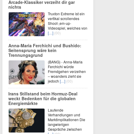
Arcade-Klassiker verzeiht dir gar
nichts
Truxton Extreme ist ein
vertikal scrollendes
Shoot-‚em-up-
Videospiel, welches von
[…]
(00)
Anna-Maria Ferchichi und Bushido:
Seitensprung wäre kein
Trennungsgrund
(BANG) - Anna-Maria
Ferchichi würde
Fremdgehen verzeihen
– woanders zieht sie
jedoch
[…]
(00)
Irans Stillstand beim Hormuz-Deal
weckt Bedenken für die globalen
Energiemärkte
Laufende
Verhandlungen und
Marktimplikationen Die
langwierigen
Gespräche zwischen
[…]
(00)