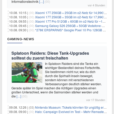
Informationstechnik
[…]
(00)
vor 4 Stunden
10.08. 10:15 |
(00)
Xiaomi 17T 256GB + 25GB im o2-Netz für 14,99€/Monat (effektiv -4,30€/Monat)
10.08. 10:05 |
(00)
Xiaomi 17T 256GB + 35GB im o2-Netz für 17,99€/Monat (effektiv -2,47€/Monat)
10.08. 09:55 |
(00)
Xiaomi 17T Pro 512GB + 60GB im o2-Netz für ~19,99€/Monat (effektiv -7,22€/Monat)
10.08. 09:45 |
(00)
Samsung Galaxy S26 256GB + 50GB Vodafone-Netz für 19,99€/Monat (effektiv 1,26€/Monat)
10.08. 09:30 |
(00)
*278€ ERSPARNIS* Google Pixel 10 Pro 128GB + 60GB im o2-Netz für ~19,99€/Monat
GAMING-NEWS
Splatoon Raiders: Diese Tank-Upgrades
solltest du zuerst freischalten
In Splatoon Raiders sind die Tanks ein
wichtiger Bestandteil deines Fortschritts.
Sie bestimmen nicht nur, wie du dich
durch die Spirhalit-Inseln bewegst,
sondern können mit verschiedenen
Verbesserungen deutlich stärker werden.
Gerade später im Spiel machen die richtigen Upgrades einen
großen Unterschied, wenn die Salmoniden stärker werden und
die
[…]
(00)
vor 17 Stunden
09.08. 12:26 |
(03)
Nintendo Museum: Tickets könnten für ungültig erklärt werden!
09.08. 09:00 |
(00)
Halo: Campaign Evolved im Test – Mehr Remaster als Remake