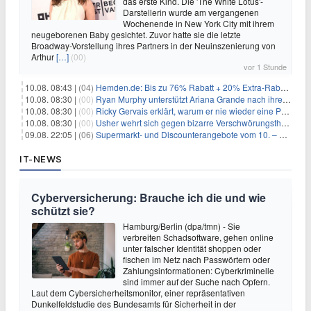
das erste Kind. Die 'The White Lotus'-
Darstellerin wurde am vergangenen
Wochenende in New York City mit ihrem
neugeborenen Baby gesichtet. Zuvor hatte sie die letzte
Broadway-Vorstellung ihres Partners in der Neuinszenierung von
Arthur
[…]
(00)
vor 1 Stunde
10.08. 08:43 |
(04)
Hemden.de: Bis zu 76% Rabatt + 20% Extra-Rabatt auf ALLE Hemden
10.08. 08:30 |
(00)
Ryan Murphy unterstützt Ariana Grande nach ihrem Ausstieg bei 'American Horror Story'
10.08. 08:30 |
(00)
Ricky Gervais erklärt, warum er nie wieder eine Preisverleihung moderieren will
10.08. 08:30 |
(00)
Usher wehrt sich gegen bizarre Verschwörungstheorie über angeblichen 'Klon'
09.08. 22:05 |
(06)
Supermarkt- und Discounterangebote vom 10. – 15.08.2026
IT-NEWS
Cyberversicherung: Brauche ich die und wie
schützt sie?
Hamburg/Berlin (dpa/tmn) - Sie
verbreiten Schadsoftware, gehen online
unter falscher Identität shoppen oder
fischen im Netz nach Passwörtern oder
Zahlungsinformationen: Cyberkriminelle
sind immer auf der Suche nach Opfern.
Laut dem Cybersicherheitsmonitor, einer repräsentativen
Dunkelfeldstudie des Bundesamts für Sicherheit in der