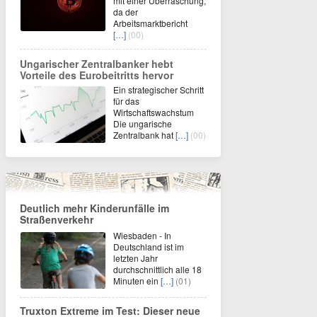
mit einer Überraschung,
da der
Arbeitsmarktbericht
[…]
(00)
Ungarischer Zentralbanker hebt
Vorteile des Eurobeitritts hervor
Ein strategischer Schritt
für das
Wirtschaftswachstum
Die ungarische
Zentralbank hat
[…]
(00)
Deutlich mehr Kinderunfälle im
Straßenverkehr
Wiesbaden - In
Deutschland ist im
letzten Jahr
durchschnittlich alle 18
Minuten ein
[…]
(01)
Truxton Extreme im Test: Dieser neue