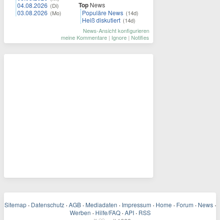
Top
News
04.08.2026
(Di)
03.08.2026
Populäre News
(Mo)
(14d)
Heiß diskutiert
(14d)
News-Ansicht konfigurieren
meine Kommentare
|
Ignore
|
Notifies
Sitemap
·
Datenschutz
·
AGB
·
Mediadaten
·
Impressum
·
Home
·
Forum
·
News
·
Werben
·
Hilfe/FAQ
·
API
·
RSS