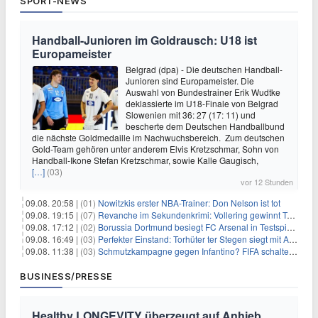
SPORT-NEWS
Handball-Junioren im Goldrausch: U18 ist
Europameister
Belgrad (dpa) - Die deutschen Handball-
Junioren sind Europameister. Die
Auswahl von Bundestrainer Erik Wudtke
deklassierte im U18-Finale von Belgrad
Slowenien mit 36: 27 (17: 11) und
bescherte dem Deutschen Handballbund
die nächste Goldmedaille im Nachwuchsbereich. Zum deutschen
Gold-Team gehören unter anderem Elvis Kretzschmar, Sohn von
Handball-Ikone Stefan Kretzschmar, sowie Kalle Gaugisch,
[…]
(03)
vor 12 Stunden
09.08. 20:58 |
(01)
Nowitzkis erster NBA-Trainer: Don Nelson ist tot
09.08. 19:15 |
(07)
Revanche im Sekundenkrimi: Vollering gewinnt Tour
09.08. 17:12 |
(02)
Borussia Dortmund besiegt FC Arsenal in Testspiel mit 3:2
09.08. 16:49 |
(03)
Perfekter Einstand: Torhüter ter Stegen siegt mit Ajax
09.08. 11:38 |
(03)
Schmutzkampagne gegen Infantino? FIFA schaltet auf Angriff
BUSINESS/PRESSE
Healthy LONGEVITY überzeugt auf Anhieb