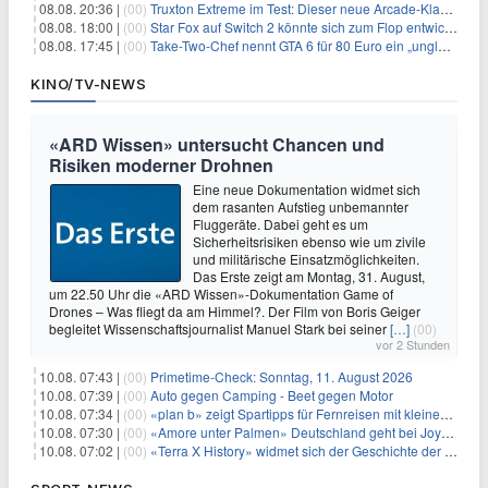
08.08. 20:36 |
(00)
Truxton Extreme im Test: Dieser neue Arcade-Klassiker verzeiht dir gar nichts
08.08. 18:00 |
(00)
Star Fox auf Switch 2 könnte sich zum Flop entwickeln
08.08. 17:45 |
(00)
Take-Two-Chef nennt GTA 6 für 80 Euro ein „unglaubliches Schnäppchen“
KINO/TV-NEWS
«ARD Wissen» untersucht Chancen und
Risiken moderner Drohnen
Eine neue Dokumentation widmet sich
dem rasanten Aufstieg unbemannter
Fluggeräte. Dabei geht es um
Sicherheitsrisiken ebenso wie um zivile
und militärische Einsatzmöglichkeiten.
Das Erste zeigt am Montag, 31. August,
um 22.50 Uhr die «ARD Wissen»-Dokumentation Game of
Drones – Was fliegt da am Himmel?. Der Film von Boris Geiger
begleitet Wissenschaftsjournalist Manuel Stark bei seiner
[…]
(00)
vor 2 Stunden
10.08. 07:43 |
(00)
Primetime-Check: Sonntag, 11. August 2026
10.08. 07:39 |
(00)
Auto gegen Camping - Beet gegen Motor
10.08. 07:34 |
(00)
«plan b» zeigt Spartipps für Fernreisen mit kleinem Budget
10.08. 07:30 |
(00)
«Amore unter Palmen» Deutschland geht bei Joyn weiter
10.08. 07:02 |
(00)
«Terra X History» widmet sich der Geschichte der deutschen Vereine