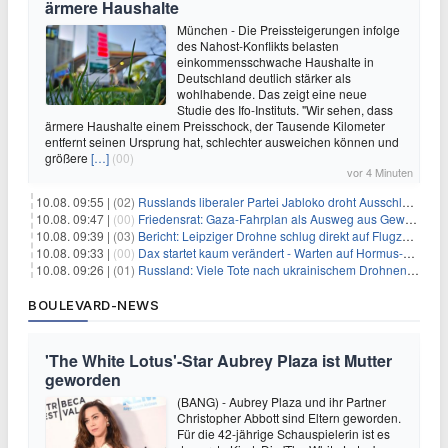
ärmere Haushalte
München - Die Preissteigerungen infolge
des Nahost-Konflikts belasten
einkommensschwache Haushalte in
Deutschland deutlich stärker als
wohlhabende. Das zeigt eine neue
Studie des Ifo-Instituts. "Wir sehen, dass
ärmere Haushalte einem Preisschock, der Tausende Kilometer
entfernt seinen Ursprung hat, schlechter ausweichen können und
größere
[…]
(00)
vor 4 Minuten
10.08. 09:55 |
(02)
Russlands liberaler Partei Jabloko droht Ausschluss von Wahl
10.08. 09:47 |
(00)
Friedensrat: Gaza-Fahrplan als Ausweg aus Gewaltspirale
10.08. 09:39 |
(03)
Bericht: Leipziger Drohne schlug direkt auf Flugzeug ein
10.08. 09:33 |
(00)
Dax startet kaum verändert - Warten auf Hormus-Öffnung geht weiter
10.08. 09:26 |
(01)
Russland: Viele Tote nach ukrainischem Drohnenangriff
BOULEVARD-NEWS
'The White Lotus'-Star Aubrey Plaza ist Mutter
geworden
(BANG) - Aubrey Plaza und ihr Partner
Christopher Abbott sind Eltern geworden.
Für die 42-jährige Schauspielerin ist es