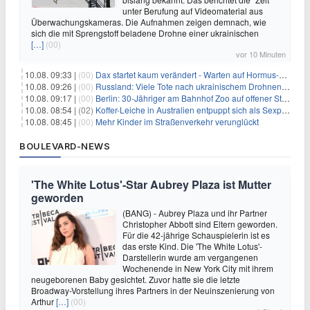
unter Berufung auf Videomaterial aus
Überwachungskameras. Die Aufnahmen zeigen demnach, wie
sich die mit Sprengstoff beladene Drohne einer ukrainischen
[…]
(00)
vor 10 Minuten
10.08. 09:33 |
(00)
Dax startet kaum verändert - Warten auf Hormus-Öffnung geht weiter
10.08. 09:26 |
(00)
Russland: Viele Tote nach ukrainischem Drohnenangriff
10.08. 09:17 |
(00)
Berlin: 30-Jähriger am Bahnhof Zoo auf offener Straße erschossen
10.08. 08:54 |
(02)
Koffer-Leiche in Australien entpuppt sich als Sexpuppe
10.08. 08:45 |
(00)
Mehr Kinder im Straßenverkehr verunglückt
BOULEVARD-NEWS
'The White Lotus'-Star Aubrey Plaza ist Mutter
geworden
(BANG) - Aubrey Plaza und ihr Partner
Christopher Abbott sind Eltern geworden.
Für die 42-jährige Schauspielerin ist es
das erste Kind. Die 'The White Lotus'-
Darstellerin wurde am vergangenen
Wochenende in New York City mit ihrem
neugeborenen Baby gesichtet. Zuvor hatte sie die letzte
Broadway-Vorstellung ihres Partners in der Neuinszenierung von
Arthur
[…]
(00)