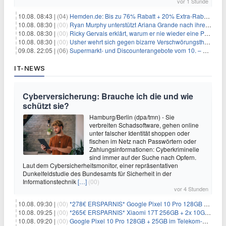
vor 1 Stunde
10.08. 08:43 |
(04)
Hemden.de: Bis zu 76% Rabatt + 20% Extra-Rabatt auf ALLE Hemden
10.08. 08:30 |
(00)
Ryan Murphy unterstützt Ariana Grande nach ihrem Ausstieg bei 'American Horror Story'
10.08. 08:30 |
(00)
Ricky Gervais erklärt, warum er nie wieder eine Preisverleihung moderieren will
10.08. 08:30 |
(00)
Usher wehrt sich gegen bizarre Verschwörungstheorie über angeblichen 'Klon'
09.08. 22:05 |
(06)
Supermarkt- und Discounterangebote vom 10. – 15.08.2026
IT-NEWS
Cyberversicherung: Brauche ich die und wie
schützt sie?
Hamburg/Berlin (dpa/tmn) - Sie
verbreiten Schadsoftware, gehen online
unter falscher Identität shoppen oder
fischen im Netz nach Passwörtern oder
Zahlungsinformationen: Cyberkriminelle
sind immer auf der Suche nach Opfern.
Laut dem Cybersicherheitsmonitor, einer repräsentativen
Dunkelfeldstudie des Bundesamts für Sicherheit in der
Informationstechnik
[…]
(00)
vor 4 Stunden
10.08. 09:30 |
(00)
*278€ ERSPARNIS* Google Pixel 10 Pro 128GB + 60GB im o2-Netz für ~19,99€/Monat
10.08. 09:25 |
(00)
*265€ ERSPARNIS* Xiaomi 17T 256GB + 2x 10GB im o2-Netz für ~9,98€/Monat
10.08. 09:20 |
(00)
Google Pixel 10 Pro 128GB + 25GB im Telekom-Netz für ~24,99€/Monat (effektiv -9,85€/Monat)