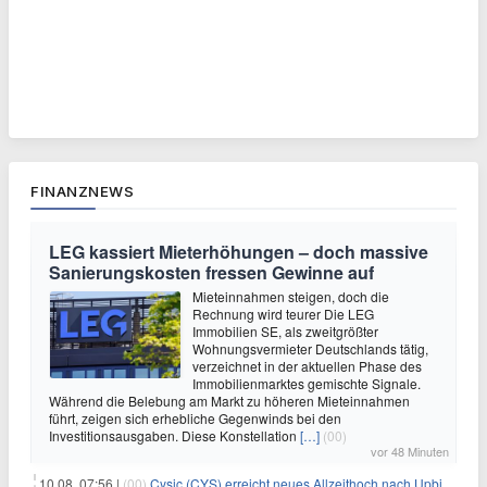
FINANZNEWS
LEG kassiert Mieterhöhungen – doch massive
Sanierungskosten fressen Gewinne auf
Mieteinnahmen steigen, doch die
Rechnung wird teurer Die LEG
Immobilien SE, als zweitgrößter
Wohnungsvermieter Deutschlands tätig,
verzeichnet in der aktuellen Phase des
Immobilienmarktes gemischte Signale.
Während die Belebung am Markt zu höheren Mieteinnahmen
führt, zeigen sich erhebliche Gegenwinds bei den
Investitionsausgaben. Diese Konstellation
[…]
(00)
vor 48 Minuten
10.08. 07:56 |
(00)
Cysic (CYS) erreicht neues Allzeithoch nach Upbit-Listing