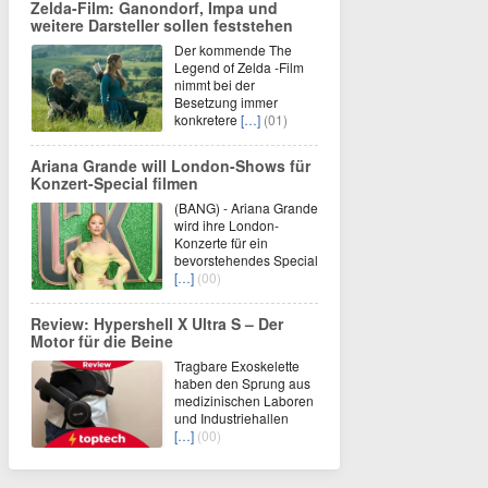
Zelda-Film: Ganondorf, Impa und
weitere Darsteller sollen feststehen
Der kommende The
Legend of Zelda -Film
nimmt bei der
Besetzung immer
konkretere
[…]
(01)
Ariana Grande will London-Shows für
Konzert-Special filmen
(BANG) - Ariana Grande
wird ihre London-
Konzerte für ein
bevorstehendes Special
[…]
(00)
Review: Hypershell X Ultra S – Der
Motor für die Beine
Tragbare Exoskelette
haben den Sprung aus
medizinischen Laboren
und Industriehallen
[…]
(00)