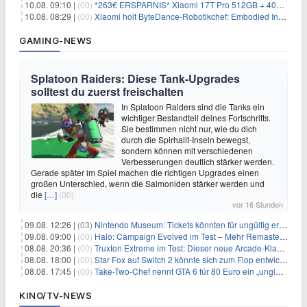
10.08. 09:10 |
(00)
*263€ ERSPARNIS* Xiaomi 17T Pro 512GB + 40GB im o2-Netz für 14,99€/Monat
10.08. 08:29 |
(00)
Xiaomi holt ByteDance-Robotikchef: Embodied Intelligence rückt in den Fokus
GAMING-NEWS
Splatoon Raiders: Diese Tank-Upgrades
solltest du zuerst freischalten
In Splatoon Raiders sind die Tanks ein
wichtiger Bestandteil deines Fortschritts.
Sie bestimmen nicht nur, wie du dich
durch die Spirhalit-Inseln bewegst,
sondern können mit verschiedenen
Verbesserungen deutlich stärker werden.
Gerade später im Spiel machen die richtigen Upgrades einen
großen Unterschied, wenn die Salmoniden stärker werden und
die
[…]
(00)
vor 16 Stunden
09.08. 12:26 |
(03)
Nintendo Museum: Tickets könnten für ungültig erklärt werden!
09.08. 09:00 |
(00)
Halo: Campaign Evolved im Test – Mehr Remaster als Remake
08.08. 20:36 |
(00)
Truxton Extreme im Test: Dieser neue Arcade-Klassiker verzeiht dir gar nichts
08.08. 18:00 |
(00)
Star Fox auf Switch 2 könnte sich zum Flop entwickeln
08.08. 17:45 |
(00)
Take-Two-Chef nennt GTA 6 für 80 Euro ein „unglaubliches Schnäppchen“
KINO/TV-NEWS