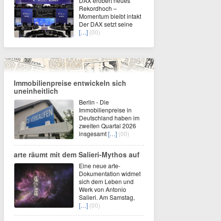
DAX erobert neues
Rekordhoch –
Momentum bleibt intakt
Der DAX setzt seine
[…]
(00)
Immobilienpreise entwickeln sich
uneinheitlich
Berlin - Die
Immobilienpreise in
Deutschland haben im
zweiten Quartal 2026
insgesamt
[…]
(00)
arte räumt mit dem Salieri-Mythos auf
Eine neue arte-
Dokumentation widmet
sich dem Leben und
Werk von Antonio
Salieri. Am Samstag,
[…]
(00)