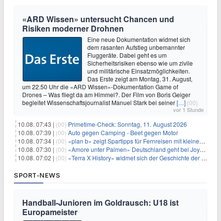
«ARD Wissen» untersucht Chancen und
Risiken moderner Drohnen
Eine neue Dokumentation widmet sich
dem rasanten Aufstieg unbemannter
Fluggeräte. Dabei geht es um
Sicherheitsrisiken ebenso wie um zivile
und militärische Einsatzmöglichkeiten.
Das Erste zeigt am Montag, 31. August,
um 22.50 Uhr die «ARD Wissen»-Dokumentation Game of
Drones – Was fliegt da am Himmel?. Der Film von Boris Geiger
begleitet Wissenschaftsjournalist Manuel Stark bei seiner
[…]
(00)
vor 1 Stunde
10.08. 07:43 |
(00)
Primetime-Check: Sonntag, 11. August 2026
10.08. 07:39 |
(00)
Auto gegen Camping - Beet gegen Motor
10.08. 07:34 |
(00)
«plan b» zeigt Spartipps für Fernreisen mit kleinem Budget
10.08. 07:30 |
(00)
«Amore unter Palmen» Deutschland geht bei Joyn weiter
10.08. 07:02 |
(00)
«Terra X History» widmet sich der Geschichte der deutschen Vereine
SPORT-NEWS
Handball-Junioren im Goldrausch: U18 ist
Europameister