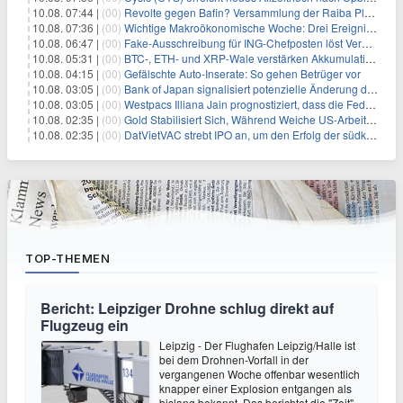
10.08. 07:44 |
(00)
Revolte gegen Bafin? Versammlung der Raiba Plankstetten mit brisanter Agenda
10.08. 07:36 |
(00)
Wichtige Makroökonomische Woche: Drei Ereignisse, die Bitcoin beeinflussen könnten
10.08. 06:47 |
(00)
Fake-Ausschreibung für ING-Chefposten löst Verwirrung aus
10.08. 05:31 |
(00)
BTC-, ETH- und XRP-Wale verstärken Akkumulation, da CryptoQuant das Ende des Bärenmarktes sieht
10.08. 04:15 |
(00)
Gefälschte Auto-Inserate: So gehen Betrüger vor
10.08. 03:05 |
(00)
Bank of Japan signalisiert potenzielle Änderung der Zinspolitik angesichts von Inflationsbedenken
10.08. 03:05 |
(00)
Westpacs Illiana Jain prognostiziert, dass die Fed die Zinssätze nach dem Arbeitsmarktbericht stabil halten wird
10.08. 02:35 |
(00)
Gold Stabilisiert Sich, Während Weiche US-Arbeitsmarktdaten Zinsängste Lindern
10.08. 02:35 |
(00)
DatVietVAC strebt IPO an, um den Erfolg der südkoreanischen Unterhaltungsindustrie nachzuahmen
TOP-THEMEN
Bericht: Leipziger Drohne schlug direkt auf
Flugzeug ein
Leipzig - Der Flughafen Leipzig/Halle ist
bei dem Drohnen-Vorfall in der
vergangenen Woche offenbar wesentlich
knapper einer Explosion entgangen als
bislang bekannt. Das berichtet die "Zeit"