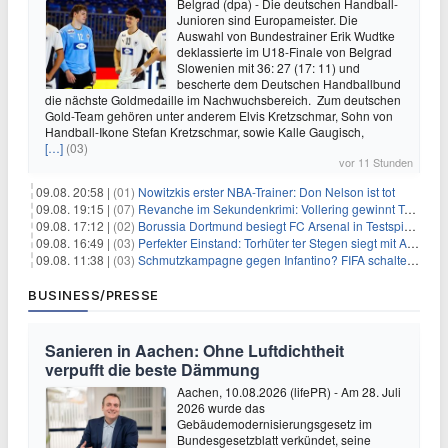
Belgrad (dpa) - Die deutschen Handball-
Junioren sind Europameister. Die
Auswahl von Bundestrainer Erik Wudtke
deklassierte im U18-Finale von Belgrad
Slowenien mit 36: 27 (17: 11) und
bescherte dem Deutschen Handballbund
die nächste Goldmedaille im Nachwuchsbereich. Zum deutschen
Gold-Team gehören unter anderem Elvis Kretzschmar, Sohn von
Handball-Ikone Stefan Kretzschmar, sowie Kalle Gaugisch,
[…]
(03)
vor 11 Stunden
09.08. 20:58 |
(01)
Nowitzkis erster NBA-Trainer: Don Nelson ist tot
09.08. 19:15 |
(07)
Revanche im Sekundenkrimi: Vollering gewinnt Tour
09.08. 17:12 |
(02)
Borussia Dortmund besiegt FC Arsenal in Testspiel mit 3:2
09.08. 16:49 |
(03)
Perfekter Einstand: Torhüter ter Stegen siegt mit Ajax
09.08. 11:38 |
(03)
Schmutzkampagne gegen Infantino? FIFA schaltet auf Angriff
BUSINESS/PRESSE
Sanieren in Aachen: Ohne Luftdichtheit
verpufft die beste Dämmung
Aachen, 10.08.2026 (lifePR) - Am 28. Juli
2026 wurde das
Gebäudemodernisierungsgesetz im
Bundesgesetzblatt verkündet, seine