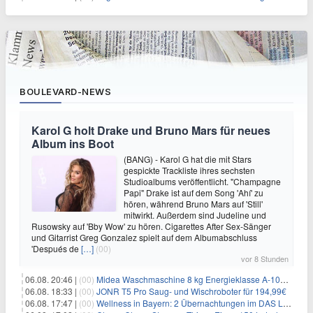
BOULEVARD-NEWS
Karol G holt Drake und Bruno Mars für neues
Album ins Boot
(BANG) - Karol G hat die mit Stars
gespickte Trackliste ihres sechsten
Studioalbums veröffentlicht. "Champagne
Papi" Drake ist auf dem Song 'Ahí' zu
hören, während Bruno Mars auf 'Still'
mitwirkt. Außerdem sind Judeline und
Rusowsky auf 'Bby Wow' zu hören. Cigarettes After Sex-Sänger
und Gitarrist Greg Gonzalez spielt auf dem Albumabschluss
'Después de
[…]
(00)
vor 8 Stunden
06.08. 20:46 |
(00)
Midea Waschmaschine 8 kg Energieklasse A-10% 1400 U/Min für 289,97€
06.08. 18:33 |
(00)
JONR T5 Pro Saug- und Wischroboter für 194,99€
06.08. 17:47 |
(00)
Wellness in Bayern: 2 Übernachtungen im DAS LUDWIG Sports Resort inkl. HP + Wellness ab 174€ p.P.