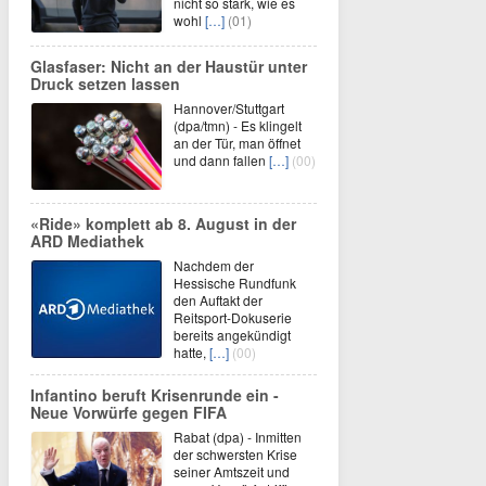
nicht so stark, wie es
wohl
[…]
(01)
Glasfaser: Nicht an der Haustür unter
Druck setzen lassen
Hannover/Stuttgart
(dpa/tmn) - Es klingelt
an der Tür, man öffnet
und dann fallen
[…]
(00)
«Ride» komplett ab 8. August in der
ARD Mediathek
Nachdem der
Hessische Rundfunk
den Auftakt der
Reitsport-Dokuserie
bereits angekündigt
hatte,
[…]
(00)
Infantino beruft Krisenrunde ein -
Neue Vorwürfe gegen FIFA
Rabat (dpa) - Inmitten
der schwersten Krise
seiner Amtszeit und