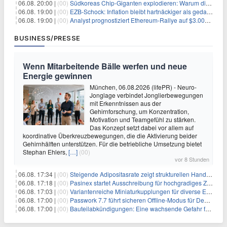
06.08. 20:00 |
(00)
Südkoreas Chip-Giganten explodieren: Warum dieser Rekord-Tag die KI-Branche erschüttert
06.08. 19:00 |
(00)
EZB-Schock: Inflation bleibt hartnäckiger als gedacht – 2027 wird zum kritischen Test
06.08. 19:00 |
(00)
Analyst prognostiziert Ethereum-Rallye auf $3.000 nach entscheidendem On-Chain-Ausbruch
BUSINESS/PRESSE
Wenn Mitarbeitende Bälle werfen und neue
Energie gewinnen
München, 06.08.2026 (lifePR) - Neuro-
Jonglage verbindet Jonglierbewegungen
mit Erkenntnissen aus der
Gehirnforschung, um Konzentration,
Motivation und Teamgefühl zu stärken.
Das Konzept setzt dabei vor allem auf
koordinative Überkreuzbewegungen, die die Aktivierung beider
Gehirnhälften unterstützen. Für die betriebliche Umsetzung bietet
Stephan Ehlers,
[…]
(00)
vor 8 Stunden
06.08. 17:34 |
(00)
Steigende Adipositasrate zeigt strukturellen Handlungsbedarf bei der Ernährung schulpflichtiger Kinder
06.08. 17:18 |
(00)
Pasinex startet Ausschreibung für hochgradiges Zinksulfidkonzentrat mit Germanium- und Silbergehalten und stellt ein Betriebsupdate bereit
06.08. 17:03 |
(00)
Variantenreiche Miniaturkupplungen für diverse Einsatzbereiche
06.08. 17:00 |
(00)
Passwork 7.7 führt sicheren Offline-Modus für Desktop- und Mobile-Apps ein
06.08. 17:00 |
(00)
Bauteilabkündigungen: Eine wachsende Gefahr für industrielle Elektroniksysteme