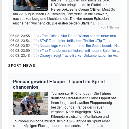
HBO Max bringt die dritte Staffel der
Reise-Dokuserie Conan O'Brien Must Go
am 22. August nach Deutschland, Österreich, in die Schweiz,
nach Luxemburg und Liechtenstein. Die vier neuen Episoden
erscheinen wöchentlich. Die ersten beiden Staffeln
[…]
(00)
vor 1 Stunde
06.08. 23:55 |
(00)
«The Office»-Star Rainn Wilson spricht neue neuseeländische Serie «Settling»
06.08. 23:54 |
(00)
STARZ terminiert britischen Thriller «Tip Toe»
06.08. 23:52 |
(00)
Neuauflage von «Monarch of the Glen» besetzt Hauptrollen
06.08. 23:50 |
(00)
«The Thundermans» kehren mit neuem Spielfilm zurück
06.08. 23:48 |
(00)
Disney+ zeigt Travis-Barker-Dokumentation im August
SPORT-NEWS
Pienaar gewinnt Etappe - Lippert im Sprint
chancenlos
Tournon-sur-Rhône (dpa) - Die frühere
deutsche Rad-Meisterin Liane Lippert hat
ihren insgesamt zweiten Etappenerfolg
bei der Tour de France der Frauen
verpasst. Nach hügeligen 153,4
Kilometern zwischen Montbrison und
Tournon-sur-Rhone musste sich die 28-Jährige im Sprint einer
siebenköpfigen Fluchtgruppe bei der sechsten Etappe als