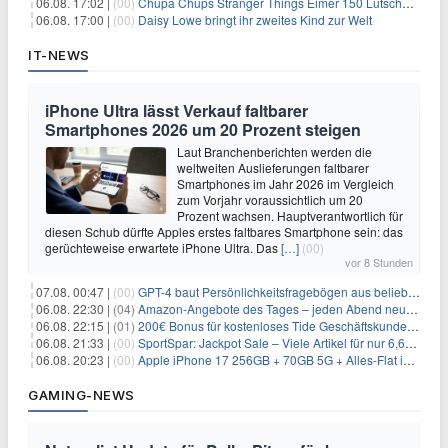
06.08. 17:02 |
(00)
Chupa Chups Stranger Things Eimer 150 Lutscher für 21,95€
06.08. 17:00 |
(00)
Daisy Lowe bringt ihr zweites Kind zur Welt
IT-NEWS
iPhone Ultra lässt Verkauf faltbarer
Smartphones 2026 um 20 Prozent steigen
Laut Branchenberichten werden die
weltweiten Auslieferungen faltbarer
Smartphones im Jahr 2026 im Vergleich
zum Vorjahr voraussichtlich um 20
Prozent wachsen. Hauptverantwortlich für
diesen Schub dürfte Apples erstes faltbares Smartphone sein: das
gerüchteweise erwartete iPhone Ultra. Das
[…]
(00)
vor 8 Stunden
07.08. 00:47 |
(00)
GPT-4 baut Persönlichkeitsfragebögen aus beliebigen Texten und sagt Antworten voraus
06.08. 22:30 |
(04)
Amazon-Angebote des Tages – jeden Abend neue Deals zum Stöbern
06.08. 22:15 |
(01)
200€ Bonus für kostenloses Tide Geschäftskundenkonto
06.08. 21:33 |
(00)
SportSpar: Jackpot Sale – Viele Artikel für nur 6,66€ – nur 48 Stunden
06.08. 20:23 |
(00)
Apple iPhone 17 256GB + 70GB 5G + Alles-Flat im Vodafone-Netz für 34,99€/Monat – eff. 4,65€/Monat
GAMING-NEWS