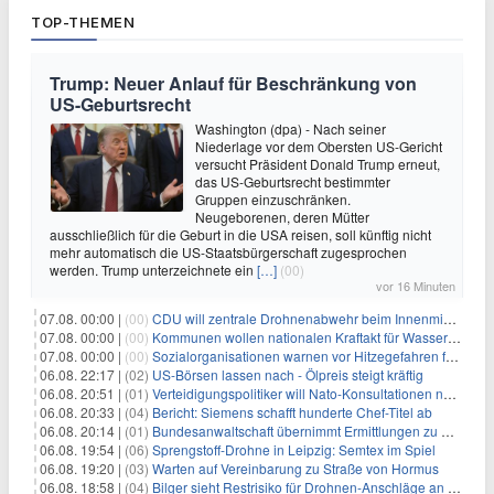
TOP-THEMEN
Trump: Neuer Anlauf für Beschränkung von
US-Geburtsrecht
Washington (dpa) - Nach seiner
Niederlage vor dem Obersten US-Gericht
versucht Präsident Donald Trump erneut,
das US-Geburtsrecht bestimmter
Gruppen einzuschränken.
Neugeborenen, deren Mütter
ausschließlich für die Geburt in die USA reisen, soll künftig nicht
mehr automatisch die US-Staatsbürgerschaft zugesprochen
werden. Trump unterzeichnete ein
[…]
(00)
vor 16 Minuten
07.08. 00:00 |
(00)
CDU will zentrale Drohnenabwehr beim Innenministerium
07.08. 00:00 |
(00)
Kommunen wollen nationalen Kraftakt für Wasserversorgung
07.08. 00:00 |
(00)
Sozialorganisationen warnen vor Hitzegefahren für Obdachlose
06.08. 22:17 |
(02)
US-Börsen lassen nach - Ölpreis steigt kräftig
06.08. 20:51 |
(01)
Verteidigungspolitiker will Nato-Konsultationen nach Drohnenfund
06.08. 20:33 |
(04)
Bericht: Siemens schafft hunderte Chef-Titel ab
06.08. 20:14 |
(01)
Bundesanwaltschaft übernimmt Ermittlungen zu Drohnenvorfall
06.08. 19:54 |
(06)
Sprengstoff-Drohne in Leipzig: Semtex im Spiel
06.08. 19:20 |
(03)
Warten auf Vereinbarung zu Straße von Hormus
06.08. 18:58 |
(04)
Bilger sieht Restrisiko für Drohnen-Anschläge an Flughäfen