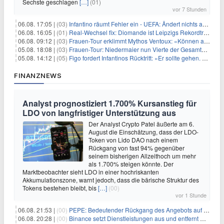
Sechste geschlagen
[…]
(01)
vor 7 Stunden
06.08. 17:05 |
(03)
Infantino räumt Fehler ein - UEFA: Ändert nichts an Boykott
06.08. 16:05 |
(01)
Real-Wechsel fix: Diomande ist Leipzigs Rekordtransfer
06.08. 09:12 |
(03)
Frauen-Tour erklimmt Mythos Ventoux: «Können alles schaffen»
05.08. 18:08 |
(03)
Frauen-Tour: Niedermaier nun Vierte der Gesamtwertung
05.08. 14:12 |
(05)
Figo fordert Infantinos Rücktritt: «Er sollte gehen. Jetzt»
FINANZNEWS
Analyst prognostiziert 1.700% Kursanstieg für
LDO von langfristiger Unterstützung aus
Der Analyst Crypto Patel äußerte am 6.
August die Einschätzung, dass der LDO-
Token von Lido DAO nach einem
Rückgang von fast 94% gegenüber
seinem bisherigen Allzeithoch um mehr
als 1.700% steigen könnte. Der
Marktbeobachter sieht LDO in einer hochriskanten
Akkumulationszone, warnt jedoch, dass die bärische Struktur des
Tokens bestehen bleibt, bis
[…]
(00)
vor 1 Stunde
06.08. 21:53 |
(00)
PEPE: Bedeutender Rückgang des Angebots auf Börsen – Was kommt als Nächstes?
06.08. 20:28 |
(00)
Binance setzt Dienstleistungen aus und entfernt mehrere Krypto-Paare: Wer ist betroffen?