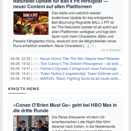
Naturalist Update für Ball x Pit verfügbar —
neuer Content auf allen Plattformen
Das letzte und natürlich wieder
kostenlose Update für das erfolgreiche
Ball-Bouncing-Roguelite BALL x PIT ist
da! The Naturalist Update ist ab sofort auf
allen Plattformen verfügbar und fügt dem
Spiel noch mehr Charaktere, Bälle und
Passive Fähigkeiten hinzu, wodurch sich die Möglichkeiten eines
Runs erheblich erweitern. Neue Charaktere
[…]
(00)
vor 2 Stunden
06.08. 22:26 |
(00)
Neuer Horror‑Titel The Skin Stapler feiert Release
06.08. 19:42 |
(00)
Tom Clancy’s The Division Resurgence – ab sofort für euch verfügbar
06.08. 19:41 |
(00)
Farmer’s Dynasty 2 bringt euch neue Fahrzeuge
06.08. 19:41 |
(00)
Tower Tactics 2 angekündigt: Tower Defense und Deckbuilding Kombo kehrt zurück
06.08. 19:40 |
(00)
MARVEL Tōkon: Fighting Souls ist ab heute verfügbar
KINO/TV-NEWS
«Conan O'Brien Must Go» geht bei HBO Max in
die dritte Runde
Die Reise-Dokuserie mit dem US-
amerikanischen Late-Night-Star führt
diesmal nach Indien, in die Niederlande,
auf die Philippinen und nach Marokko.