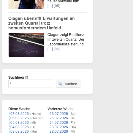
neuer Vorwürfe trifft
[…]
(05)
Qiagen übertrifft Erwartungen im
zweiten Quartal trotz
herausforderndem Umfeld
Qiagen zeigt Resilienz
im zweiten Quartal Der
Labordienstleister und
[…]
(00)
Suchbegriff
suchen
Diese
Woche
Vorletzte
Woche
07.08.2026
26.07.2026
(Heute)
(So)
06.08.2026
25.07.2026
(Gestern)
(Sa)
05.08.2026
24.07.2026
(Mi)
(Fr)
04.08.2026
23.07.2026
(Di)
(Do)
03.08.2026
22.07.2026
(Mo)
(Mi)