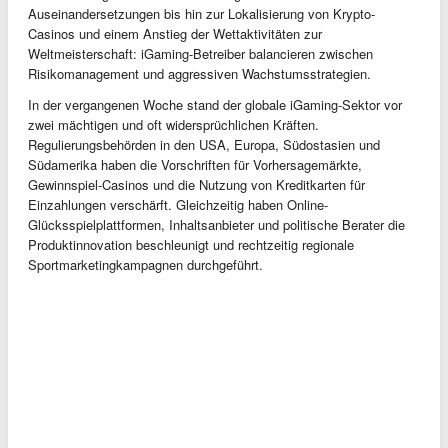
Auseinandersetzungen bis hin zur Lokalisierung von Krypto-
Casinos und einem Anstieg der Wettaktivitäten zur
Weltmeisterschaft: iGaming-Betreiber balancieren zwischen
Risikomanagement und aggressiven Wachstumsstrategien.
In der vergangenen Woche stand der globale iGaming-Sektor vor
zwei mächtigen und oft widersprüchlichen Kräften.
Regulierungsbehörden in den USA, Europa, Südostasien und
Südamerika haben die Vorschriften für Vorhersagemärkte,
Gewinnspiel-Casinos und die Nutzung von Kreditkarten für
Einzahlungen verschärft. Gleichzeitig haben Online-
Glücksspielplattformen, Inhaltsanbieter und politische Berater die
Produktinnovation beschleunigt und rechtzeitig regionale
Sportmarketingkampagnen durchgeführt.