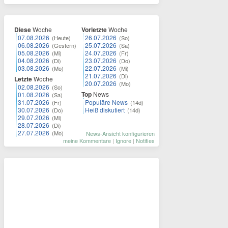
Diese
Woche
Vorletzte
Woche
07.08.2026
26.07.2026
(Heute)
(So)
06.08.2026
25.07.2026
(Gestern)
(Sa)
05.08.2026
24.07.2026
(Mi)
(Fr)
04.08.2026
23.07.2026
(Di)
(Do)
03.08.2026
22.07.2026
(Mo)
(Mi)
21.07.2026
(Di)
Letzte
Woche
20.07.2026
(Mo)
02.08.2026
(So)
Top
News
01.08.2026
(Sa)
31.07.2026
Populäre News
(Fr)
(14d)
30.07.2026
Heiß diskutiert
(Do)
(14d)
29.07.2026
(Mi)
28.07.2026
(Di)
27.07.2026
(Mo)
News-Ansicht konfigurieren
meine Kommentare
|
Ignore
|
Notifies