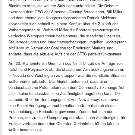
Blackburn statt, die weitere Sitzungen ankündigte. Die Debatte
zwischen dem CEO der American Gaming Association, Bill Miller,
und dem ehemaligen Kongressabgeordneten Patrick McHenry
entwickelte sich schnell zu einem Konflikt über die Zukunft der
Vorhersagemärkte. Während Miller die Sportereignisverträge als
verdeckte Wettoperationen bezeichnete, die staatliche Lizenzen,
Steuerregelungen und Integritätssicherungen umgehen, widersprach
McHenry im Namen der Coalition for Prediction Markets und
erklärte, dass die aktuelle Aufsicht der CFTC perfekt funktioniere.
Am 22. Mai lehnte ein Gremium des Ninth Circuit die Anträge von
Kalshi und Polymarket ab, die staatlichen Vollstreckungsverfahren
in Nevada und Washington zu stoppen, was die rechtliche Situation
weiter verkomplizierte. Das Gericht entschied, dass eine
bundesstaatliche Präemption nach dem Commodity Exchange Act
allein keine bundesstaatliche Zuständigkeit begründen kann. Der
laufende Streit im Berufungsgericht von New Jersey, das zuvor
eine Kalshi-Verfügung aufrechterhalten hatte, hat durch diese
Entscheidung an Bedeutung gewonnen. Zudem hat sich der
Prozess, der zu einer Überprüfung der staatlichen Zuständigkeit für
Ereignisverträge durch den Obersten Gerichtshof führen könnte,
weiter beschleunigt.