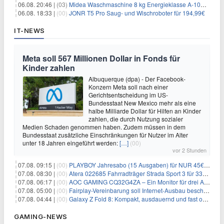
06.08. 20:46 |
(03)
Midea Waschmaschine 8 kg Energieklasse A-10% 1400 U/Min für 289,97€
06.08. 18:33 |
(00)
JONR T5 Pro Saug- und Wischroboter für 194,99€
IT-NEWS
Meta soll 567 Millionen Dollar in Fonds für
Kinder zahlen
Albuquerque (dpa) - Der Facebook-
Konzern Meta soll nach einer
Gerichtsentscheidung im US-
Bundesstaat New Mexico mehr als eine
halbe Milliarde Dollar für Hilfen an Kinder
zahlen, die durch Nutzung sozialer
Medien Schaden genommen haben. Zudem müssen in dem
Bundesstaat zusätzliche Einschränkungen für Nutzer im Alter
unter 18 Jahren eingeführt werden:
[…]
(00)
vor 2 Stunden
07.08. 09:15 |
(00)
PLAYBOY Jahresabo (15 Ausgaben) für NUR 45€ (statt 198€)
07.08. 08:30 |
(00)
Atera 022685 Fahrradträger Strada Sport 3 für 337,48€
07.08. 06:17 |
(00)
AOC GAMING CQ32G4ZA – Ein Monitor für drei Arten von Spielen
07.08. 05:00 |
(00)
Fairplay-Vereinbarung soll Internet-Ausbau beschleunigen
07.08. 04:44 |
(00)
Galaxy Z Fold 8: Kompakt, ausdauernd und fast ohne Falte
GAMING-NEWS