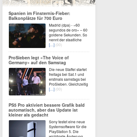
Spanien im Finsternis-Fieber:
Balkonplätze für 700 Euro
Madrid (dpa) - «60
segundos de oro» – 60
goldene Sekunden. So
nennt der staatliche
[…]
(00)
ProSieben legt «The Voice of
Germany» auf den Samstag
Die neue Staffel startet
freitags bei Sat.1 und
erstmals samstags bei
ProSieben. Gleichzeitig
[…]
(00)
PS5 Pro aktiviert bessere Grafik bald
automatisch, aber das Update ist
kleiner als gedacht
Sony testet eine neue
Systemsoftware für die
PlayStation 5. Die
wichtigste Änderung