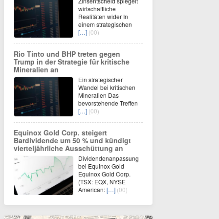
Zinsentscheid spiegelt
wirtschaftliche
Realitäten wider In
einem strategischen
[…]
(00)
Rio Tinto und BHP treten gegen
Trump in der Strategie für kritische
Mineralien an
Ein strategischer
Wandel bei kritischen
Mineralien Das
bevorstehende Treffen
[…]
(00)
Equinox Gold Corp. steigert
Bardividende um 50 % und kündigt
vierteljährliche Ausschüttung an
Dividendenanpassung
bei Equinox Gold
Equinox Gold Corp.
(TSX: EQX, NYSE
American:
[…]
(00)