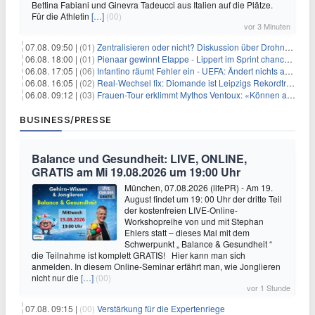
Bettina Fabiani und Ginevra Tadeucci aus Italien auf die Plätze.
Für die Athletin
[…]
(00)
vor 3 Minuten
07.08. 09:50 |
(01)
Zentralisieren oder nicht? Diskussion über Drohnenabwehr
06.08. 18:00 |
(01)
Pienaar gewinnt Etappe - Lippert im Sprint chancenlos
06.08. 17:05 |
(06)
Infantino räumt Fehler ein - UEFA: Ändert nichts an Boykott
06.08. 16:05 |
(02)
Real-Wechsel fix: Diomande ist Leipzigs Rekordtransfer
06.08. 09:12 |
(03)
Frauen-Tour erklimmt Mythos Ventoux: «Können alles schaffen»
BUSINESS/PRESSE
Balance und Gesundheit: LIVE, ONLINE,
GRATIS am Mi 19.08.2026 um 19:00 Uhr
München, 07.08.2026 (lifePR) - Am 19.
August findet um 19: 00 Uhr der dritte Teil
der kostenfreien LIVE-Online-
Workshopreihe von und mit Stephan
Ehlers statt – dieses Mal mit dem
Schwerpunkt „ Balance & Gesundheit “
die Teilnahme ist komplett GRATIS! Hier kann man sich
anmelden. In diesem Online-Seminar erfährt man, wie Jonglieren
nicht nur die
[…]
(00)
vor 1 Stunde
07.08. 09:15 |
(00)
Verstärkung für die Expertenriege