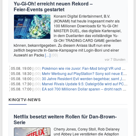
Yu‑Gi‑Oh! erreicht neuen Rekord –
Feier‑Events gestartet
Konami Digital Entertainment, B.V.
(KONAMI) hat heute insgesamt mehr als
100 Millionen Downloads für Yu-Gi-Oh!
MASTER DUEL, das digitale Kartenspiel,
in dem Duellanten das vollständige Yu-
Gi-Oh! TRADING CARD GAME genießen
können, bekanntgegeben. Zu diesem Anlass läuft nun eine
zeitlich begrenzte In-Game-Kampagne mit Login-Boni und einer
Auswahl an Packs
[…]
(00)
vor 7 Stunden
05.08. 19:00 |
(00)
Pokémon wie nie zuvor: Fan-Mod bringt VR und Ego-Perspektive nach Kanto
05.08. 18:30 |
(00)
Mehr Werbung auf PlayStation? Sony soll neue Einnahmequellen prüfen
05.08. 18:00 |
(00)
30 Jahre Resident Evil werden begehbar, samt „lebensgroßem Leon“
05.08. 17:30 |
(00)
Marvel Rivals Update 9.5: Dateigröße wird auf PC und Konsolen deutlich reduziert
05.08. 17:00 |
(00)
EA soll 700 Millionen Dollar sparen – droht nach der Übernahme die nächste Entlassungswelle?
KINO/TV-NEWS
Netflix besetzt weitere Rollen für Dan-Brown-
Serie
Cherry Jones, Corey Stoll, Rob Delaney
und Abbey Lee verstärken die Adaption