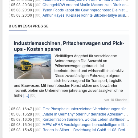
05.08. 20:36 |
(00)
ChangeNOW ernennt Martin Masser zum Direktor für strategische Partnerschaften
05.08. 20:00 |
(00)
Tyson Foods kappt die Gewinnprognose: Die historische Rinderkrise will einfach nicht enden
05.08. 20:00 |
(00)
Arthur Hayes: KI-Blase könnte Bitcoin-Rallye auslösen
BUSINESS/PRESSE
Industriemaschinen, Pritschenwagen und Pick-
ups - Kosten sparen
Vielfältiges Angebot für verschiedene
Anforderungen Die Auswahl an
Pritschenwagen gebraucht ist
beeindruckend und wirtschaftlich attraktiv.
Diese zuverlässigen Fahrzeuge eignen
sich hervorragend für Transport, Logistik
und Bauwesen. Mit ihrer robusten Konstruktion und bewährter
Technik bieten sie Unternehmen jahrelange Zuverlässigkeit ohne
hohe
[…]
(00)
vor 10 Stunden
05.08. 16:47 |
(00)
First Phosphate unterzeichnet Vereinbarungen für nicht zu refundierende Zuwendungen in Höhe von 4,84 Mio. $ von der kanadischen Regierung für Straßeninfrastruktur und Stromübertragungsleitungen
05.08. 16:28 |
(00)
„Made in Germany“ oder nur deutsche Adresse? So erkennen Sie, wo Ihre Leiterplatten wirklich gefertigt werden
05.08. 16:05 |
(00)
Konzentration trainieren, wo das Leben stattfindet: Mobile EEG-Technologie bringt Neurofeedback in den Alltag
05.08. 16:04 |
(00)
MEW: nEHS-Versteigerungen benachteiligen mittelständische Unternehmen
05.08. 15:45 |
(00)
Reden ist Silber – Beziehung ist Gold! 11.08. Berlin – 18:30 Uhr