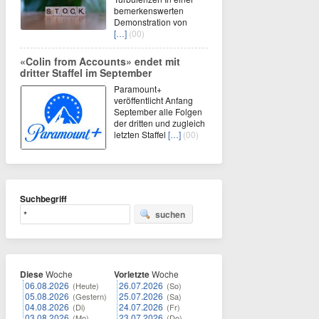
bemerkenswerten
Demonstration von
[…]
(00)
«Colin from Accounts» endet mit
dritter Staffel im September
Paramount+
veröffentlicht Anfang
September alle Folgen
der dritten und zugleich
letzten Staffel
[…]
(00)
Suchbegriff
suchen
Diese
Woche
Vorletzte
Woche
06.08.2026
26.07.2026
(Heute)
(So)
05.08.2026
25.07.2026
(Gestern)
(Sa)
04.08.2026
24.07.2026
(Di)
(Fr)
03.08.2026
23.07.2026
(Mo)
(Do)