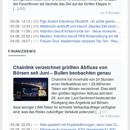
der Favoritinnen als Sechste das Ziel auf der fünften Etappe in
[…]
(02)
vor 9 Stunden
05.08. 14:12 |
(02)
Figo fordert Infantinos Rücktritt: «Er sollte gehen. Jetzt»
05.08. 12:33 |
(03)
Wellbrock verblüfft und träumt: Zweites EM-Gold in Paris
05.08. 11:56 |
(04)
Infantino beruft Krisenrunde ein - Neue Vorwürfe gegen FIFA
04.08. 22:52 |
(04)
Medien: Infantino beruft FIFA-Krisensitzung am Mittwoch ein
04.08. 18:07 |
(00)
Frauen-Tour: Niedermaier verpasst Top Ten - Reusser siegt
FINANZNEWS
Chainlink verzeichnet größten Abfluss von
Börsen seit Juni – Bullen beobachten genau
Chainlink hat innerhalb von 24 Stunden
einen Nettoabfluss von 1,26 Millionen
Token von Börsen verzeichnet. Dies stellt
den größten täglichen Abfluss seit dem
29. Juni dar. Laut Santiment bedeutet der
Rückgang des Angebots auf Börsen,
dass weniger LINK-Token für schnelle Verkaufsaufträge verfügbar
sind, was das Risiko zukünftiger Verkäufe potenziell
[…]
(00)
vor 3 Stunden
05.08. 22:29 |
(00)
Was passiert mit Kryptowährungen, wenn das CLARITY-Gesetz diese Woche scheitert? Hougan erklärt
05.08. 20:38 |
(00)
Ethereum-Kursanalyse: ETH überwindet $1.900, aber größere Herausforderungen stehen bevor