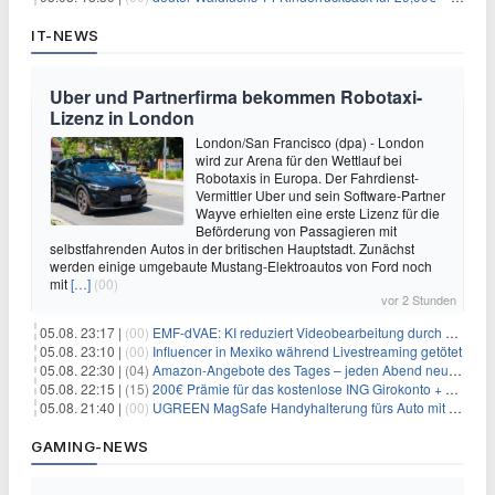
IT-NEWS
Uber und Partnerfirma bekommen Robotaxi-
Lizenz in London
London/San Francisco (dpa) - London
wird zur Arena für den Wettlauf bei
Robotaxis in Europa. Der Fahrdienst-
Vermittler Uber und sein Software-Partner
Wayve erhielten eine erste Lizenz für die
Beförderung von Passagieren mit
selbstfahrenden Autos in der britischen Hauptstadt. Zunächst
werden einige umgebaute Mustang-Elektroautos von Ford noch
mit
[…]
(00)
vor 2 Stunden
05.08. 23:17 |
(00)
EMF-dVAE: KI reduziert Videobearbeitung durch audio-gesteuerte Bildauswahl um 65%
05.08. 23:10 |
(00)
Influencer in Mexiko während Livestreaming getötet
05.08. 22:30 |
(04)
Amazon-Angebote des Tages – jeden Abend neue Deals zum Stöbern
05.08. 22:15 |
(15)
200€ Prämie für das kostenlose ING Girokonto + gratis Visa + 3,75% Zinsen
05.08. 21:40 |
(00)
UGREEN MagSafe Handyhalterung fürs Auto mit 20 N52-Magneten für 7,96€
GAMING-NEWS