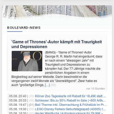
BOULEVARD-NEWS
'Game of Thrones'-Autor kämpft mit Traurigkeit
und Depressionen
(BANG) - 'Game of Thrones'-Autor
George R. R. Martin hat eingeräumt, dass
er nach einem "stressigen Jahr" mit
Traurigkeit und Depressionen zu
kämpfen hat. Der 77-Jährige machte die
persönlichen Angaben in einem
Blogbeitrag auf seiner Website. Darin beschreibt er die
vergangenen zwölf Monate als "überwältigend". Zwar habe es
auch "großartige Dinge,
[…]
(00)
vor 10 Stunden
05.08. 20:40 |
(00)
Kölner Zoo Tageskarte mit Rabatt für 18,49€ statt 29,50€ – einlösbar bis Dezember
05.08. 20:33 |
(00)
Schiesser: Bis zu 50% Rabatt im Sale (~600 Artikel zur Auswahl)
05.08. 19:47 |
(01)
Bali Therme inkl. Übernachtung & Frühstück im Premium Hotel (Bad Oeynhausen) ab 89€ p.P.
05.08. 19:30 |
(00)
LEGO Disney Ferkels Geburtstagsspaß (43305) für 29,10€
05.08. 18:30 |
(00)
deuter Waldfuchs 14 Kinderrucksack für 29,99€ – Amber-maple