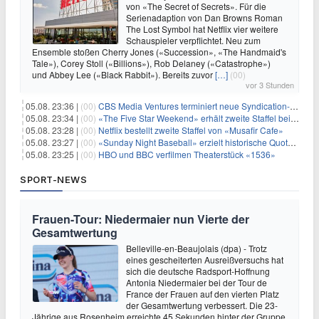
von «The Secret of Secrets». Für die
Serienadaption von Dan Browns Roman
The Lost Symbol hat Netflix vier weitere
Schauspieler verpflichtet. Neu zum
Ensemble stoßen Cherry Jones («Succession», «The Handmaid's
Tale»), Corey Stoll («Billions»), Rob Delaney («Catastrophe»)
und Abbey Lee («Black Rabbit»). Bereits zuvor
[…]
(00)
vor 3 Stunden
05.08. 23:36 |
(00)
CBS Media Ventures terminiert neue Syndication-Formate
05.08. 23:34 |
(00)
«The Five Star Weekend» erhält zweite Staffel bei Peacock
05.08. 23:28 |
(00)
Netflix bestellt zweite Staffel von «Musafir Cafe»
05.08. 23:27 |
(00)
«Sunday Night Baseball» erzielt historische Quotenserie für NBC
05.08. 23:25 |
(00)
HBO und BBC verfilmen Theaterstück «1536»
SPORT-NEWS
Frauen-Tour: Niedermaier nun Vierte der
Gesamtwertung
Belleville-en-Beaujolais (dpa) - Trotz
eines gescheiterten Ausreißversuchs hat
sich die deutsche Radsport-Hoffnung
Antonia Niedermaier bei der Tour de
France der Frauen auf den vierten Platz
der Gesamtwertung verbessert. Die 23-
Jährige aus Rosenheim erreichte 45 Sekunden hinter der Gruppe