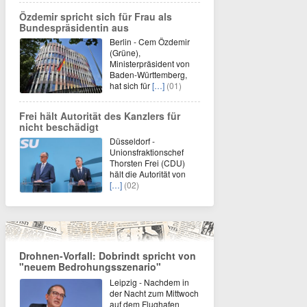
Özdemir spricht sich für Frau als
Bundespräsidentin aus
Berlin - Cem Özdemir
(Grüne),
Ministerpräsident von
Baden-Württemberg,
hat sich für
[…]
(01)
Frei hält Autorität des Kanzlers für
nicht beschädigt
Düsseldorf -
Unionsfraktionschef
Thorsten Frei (CDU)
hält die Autorität von
[…]
(02)
Drohnen-Vorfall: Dobrindt spricht von
"neuem Bedrohungsszenario"
Leipzig - Nachdem in
der Nacht zum Mittwoch
auf dem Flughafen