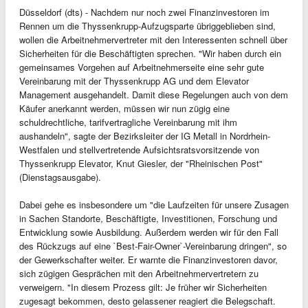
Düsseldorf (dts) - Nachdem nur noch zwei Finanzinvestoren im
Rennen um die Thyssenkrupp-Aufzugsparte übriggeblieben sind,
wollen die Arbeitnehmervertreter mit den Interessenten schnell über
Sicherheiten für die Beschäftigten sprechen. "Wir haben durch ein
gemeinsames Vorgehen auf Arbeitnehmerseite eine sehr gute
Vereinbarung mit der Thyssenkrupp AG und dem Elevator
Management ausgehandelt. Damit diese Regelungen auch von dem
Käufer anerkannt werden, müssen wir nun zügig eine
schuldrechtliche, tarifvertragliche Vereinbarung mit ihm
aushandeln", sagte der Bezirksleiter der IG Metall in Nordrhein-
Westfalen und stellvertretende Aufsichtsratsvorsitzende von
Thyssenkrupp Elevator, Knut Giesler, der "Rheinischen Post"
(Dienstagsausgabe).
Dabei gehe es insbesondere um "die Laufzeiten für unsere Zusagen
in Sachen Standorte, Beschäftigte, Investitionen, Forschung und
Entwicklung sowie Ausbildung. Außerdem werden wir für den Fall
des Rückzugs auf eine `Best-Fair-Owner`-Vereinbarung dringen", so
der Gewerkschafter weiter. Er warnte die Finanzinvestoren davor,
sich zügigen Gesprächen mit den Arbeitnehmervertretern zu
verweigern. "In diesem Prozess gilt: Je früher wir Sicherheiten
zugesagt bekommen, desto gelassener reagiert die Belegschaft.