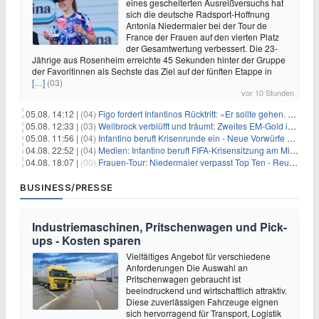
eines gescheiterten Ausreißversuchs hat
sich die deutsche Radsport-Hoffnung
Antonia Niedermaier bei der Tour de
France der Frauen auf den vierten Platz
der Gesamtwertung verbessert. Die 23-
Jährige aus Rosenheim erreichte 45 Sekunden hinter der Gruppe
der Favoritinnen als Sechste das Ziel auf der fünften Etappe in
[…]
(03)
vor 10 Stunden
05.08. 14:12 |
(04)
Figo fordert Infantinos Rücktritt: «Er sollte gehen. Jetzt»
05.08. 12:33 |
(03)
Wellbrock verblüfft und träumt: Zweites EM-Gold in Paris
05.08. 11:56 |
(04)
Infantino beruft Krisenrunde ein - Neue Vorwürfe gegen FIFA
04.08. 22:52 |
(04)
Medien: Infantino beruft FIFA-Krisensitzung am Mittwoch ein
04.08. 18:07 |
(00)
Frauen-Tour: Niedermaier verpasst Top Ten - Reusser siegt
BUSINESS/PRESSE
Industriemaschinen, Pritschenwagen und Pick-
ups - Kosten sparen
Vielfältiges Angebot für verschiedene
Anforderungen Die Auswahl an
Pritschenwagen gebraucht ist
beeindruckend und wirtschaftlich attraktiv.
Diese zuverlässigen Fahrzeuge eignen
sich hervorragend für Transport, Logistik