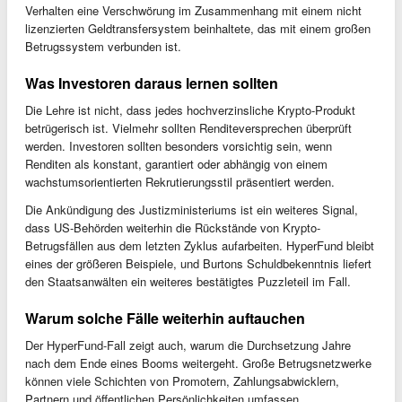
Verhalten eine Verschwörung im Zusammenhang mit einem nicht
lizenzierten Geldtransfersystem beinhaltete, das mit einem großen
Betrugssystem verbunden ist.
Was Investoren daraus lernen sollten
Die Lehre ist nicht, dass jedes hochverzinsliche Krypto-Produkt
betrügerisch ist. Vielmehr sollten Renditeversprechen überprüft
werden. Investoren sollten besonders vorsichtig sein, wenn
Renditen als konstant, garantiert oder abhängig von einem
wachstumsorientierten Rekrutierungsstil präsentiert werden.
Die Ankündigung des Justizministeriums ist ein weiteres Signal,
dass US-Behörden weiterhin die Rückstände von Krypto-
Betrugsfällen aus dem letzten Zyklus aufarbeiten. HyperFund bleibt
eines der größeren Beispiele, und Burtons Schuldbekenntnis liefert
den Staatsanwälten ein weiteres bestätigtes Puzzleteil im Fall.
Warum solche Fälle weiterhin auftauchen
Der HyperFund-Fall zeigt auch, warum die Durchsetzung Jahre
nach dem Ende eines Booms weitergeht. Große Betrugsnetzwerke
können viele Schichten von Promotern, Zahlungsabwicklern,
Partnern und öffentlichen Persönlichkeiten umfassen.