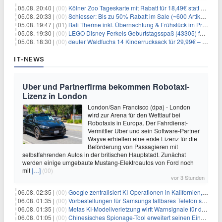
05.08. 20:40 |
(00)
Kölner Zoo Tageskarte mit Rabatt für 18,49€ statt 29,50€ – einlösbar bis Dezember
05.08. 20:33 |
(00)
Schiesser: Bis zu 50% Rabatt im Sale (~600 Artikel zur Auswahl)
05.08. 19:47 |
(01)
Bali Therme inkl. Übernachtung & Frühstück im Premium Hotel (Bad Oeynhausen) ab 89€ p.P.
05.08. 19:30 |
(00)
LEGO Disney Ferkels Geburtstagsspaß (43305) für 29,10€
05.08. 18:30 |
(00)
deuter Waldfuchs 14 Kinderrucksack für 29,99€ – Amber-maple
IT-NEWS
Uber und Partnerfirma bekommen Robotaxi-
Lizenz in London
London/San Francisco (dpa) - London
wird zur Arena für den Wettlauf bei
Robotaxis in Europa. Der Fahrdienst-
Vermittler Uber und sein Software-Partner
Wayve erhielten eine erste Lizenz für die
Beförderung von Passagieren mit
selbstfahrenden Autos in der britischen Hauptstadt. Zunächst
werden einige umgebaute Mustang-Elektroautos von Ford noch
mit
[…]
(00)
vor 3 Stunden
06.08. 02:35 |
(00)
Google zentralisiert KI-Operationen in Kalifornien, um Rivale Anthropic und OpenAI zu überholen
06.08. 01:35 |
(00)
Vorbestellungen für Samsungs faltbares Telefon steigen um 30 % in einem wettbewerbsintensiven Markt
06.08. 01:35 |
(00)
Metas KI-Modellverletzung wirft Warnsignale für die Technologieaufsicht auf
06.08. 01:05 |
(00)
Chinesisches Spionage-Tool erweitert seinen Einfluss auf 13 Länder und weckt Sicherheitsbedenken