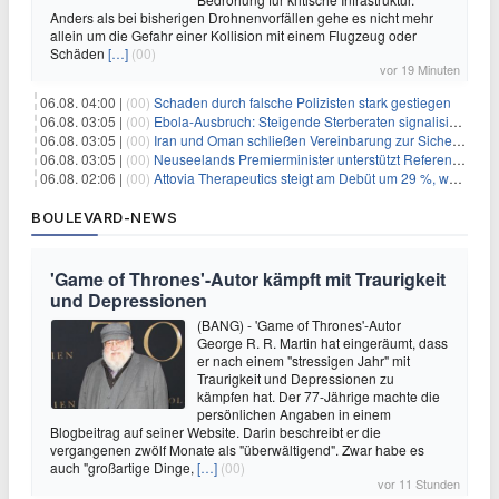
Anders als bei bisherigen Drohnenvorfällen gehe es nicht mehr
allein um die Gefahr einer Kollision mit einem Flugzeug oder
Schäden
[…]
(00)
vor 19 Minuten
06.08. 04:00 |
(00)
Schaden durch falsche Polizisten stark gestiegen
06.08. 03:05 |
(00)
Ebola-Ausbruch: Steigende Sterberaten signalisieren dringenden Bedarf an verbesserter Gesundheitsinfrastruktur
06.08. 03:05 |
(00)
Iran und Oman schließen Vereinbarung zur Sicherung des Schiffsverkehrs durch die Straße von Hormuz
06.08. 03:05 |
(00)
Neuseelands Premierminister unterstützt Referendum über das Wahlsystem: Ein Schritt in Richtung verbesserter demokratischer Beteiligung
06.08. 02:06 |
(00)
Attovia Therapeutics steigt am Debüt um 29 %, was starkes Investorenvertrauen in biotechnologische Innovation signalisiert
BOULEVARD-NEWS
'Game of Thrones'-Autor kämpft mit Traurigkeit
und Depressionen
(BANG) - 'Game of Thrones'-Autor
George R. R. Martin hat eingeräumt, dass
er nach einem "stressigen Jahr" mit
Traurigkeit und Depressionen zu
kämpfen hat. Der 77-Jährige machte die
persönlichen Angaben in einem
Blogbeitrag auf seiner Website. Darin beschreibt er die
vergangenen zwölf Monate als "überwältigend". Zwar habe es
auch "großartige Dinge,
[…]
(00)
vor 11 Stunden