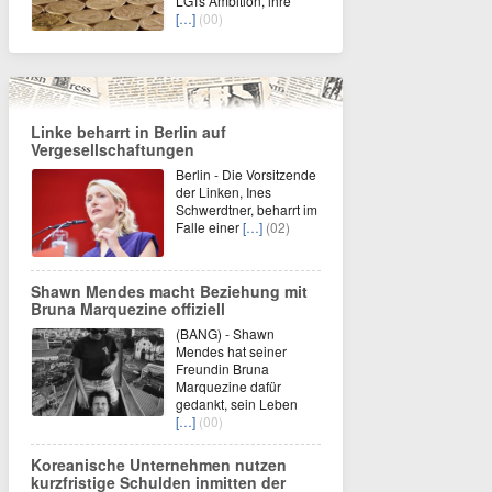
LGTs Ambition, ihre
[…]
(00)
Linke beharrt in Berlin auf
Vergesellschaftungen
Berlin - Die Vorsitzende
der Linken, Ines
Schwerdtner, beharrt im
Falle einer
[…]
(02)
Shawn Mendes macht Beziehung mit
Bruna Marquezine offiziell
(BANG) - Shawn
Mendes hat seiner
Freundin Bruna
Marquezine dafür
gedankt, sein Leben
[…]
(00)
Koreanische Unternehmen nutzen
kurzfristige Schulden inmitten der