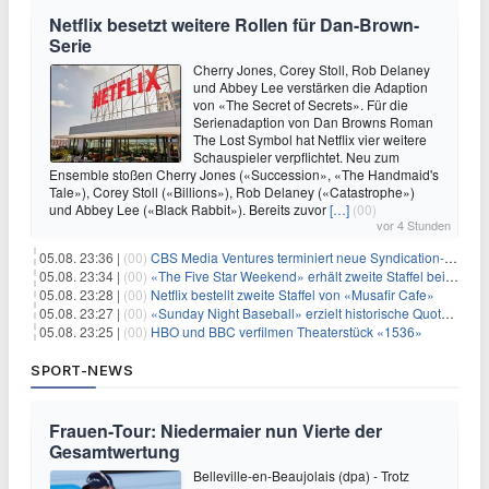
Netflix besetzt weitere Rollen für Dan-Brown-
Serie
Cherry Jones, Corey Stoll, Rob Delaney
und Abbey Lee verstärken die Adaption
von «The Secret of Secrets». Für die
Serienadaption von Dan Browns Roman
The Lost Symbol hat Netflix vier weitere
Schauspieler verpflichtet. Neu zum
Ensemble stoßen Cherry Jones («Succession», «The Handmaid's
Tale»), Corey Stoll («Billions»), Rob Delaney («Catastrophe»)
und Abbey Lee («Black Rabbit»). Bereits zuvor
[…]
(00)
vor 4 Stunden
05.08. 23:36 |
(00)
CBS Media Ventures terminiert neue Syndication-Formate
05.08. 23:34 |
(00)
«The Five Star Weekend» erhält zweite Staffel bei Peacock
05.08. 23:28 |
(00)
Netflix bestellt zweite Staffel von «Musafir Cafe»
05.08. 23:27 |
(00)
«Sunday Night Baseball» erzielt historische Quotenserie für NBC
05.08. 23:25 |
(00)
HBO und BBC verfilmen Theaterstück «1536»
SPORT-NEWS
Frauen-Tour: Niedermaier nun Vierte der
Gesamtwertung
Belleville-en-Beaujolais (dpa) - Trotz