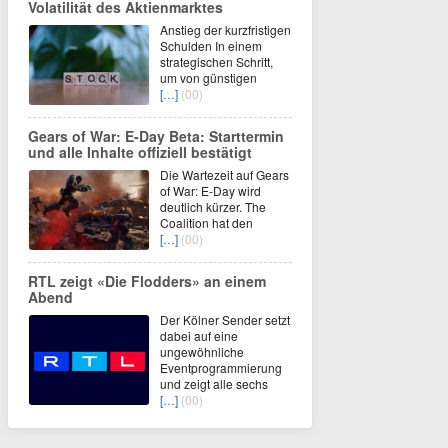
Volatilität des Aktienmarktes
Anstieg der kurzfristigen
Schulden In einem
strategischen Schritt,
um von günstigen
[…]
(00)
Gears of War: E-Day Beta: Starttermin
und alle Inhalte offiziell bestätigt
Die Wartezeit auf Gears
of War: E-Day wird
deutlich kürzer. The
Coalition hat den
[…]
(00)
RTL zeigt «Die Flodders» an einem
Abend
Der Kölner Sender setzt
dabei auf eine
ungewöhnliche
Eventprogrammierung
und zeigt alle sechs
[…]
(00)