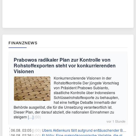
FINANZNEWS
Prabowos radikaler Plan zur Kontrolle von
Rohstoffexporten steht vor konkurrierenden
Visionen
Konkurrenzierende Visionen in der
Rohstoffkontrolle Der jüngste Vorschlag
von Präsident Prabowo Subianto,
staatliche Kontrolle über Indonesiens
Schlüsselrohstoffexporte zu behaupten,
hat eine heftige Debatte innerhalb der
Behörde ausgelöst, die für die Umsetzung verantwortlich ist.
Dieser Plan, der darauf abzielt, die nationalen Einnahmen zu
steigern
[…]
(00)
vor 1 Stunde
06.08. 03:05 |
(00)
Ubers Aktienkurs fällt aufgrund enttäuschender Buchungsprognose
06.08. 02:36 |
(00)
El Niño: Eine makroökonomische Variable, die globale Wirtschaftslandschaften umgestaltet