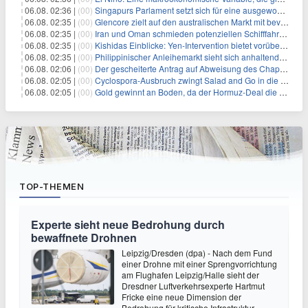
06.08. 02:36 |
(00)
Singapurs Parlament setzt sich für eine ausgewogene wirtschaftliche Zukunft ein
06.08. 02:35 |
(00)
Glencore zielt auf den australischen Markt mit bevorstehendem Sekundärlisting
06.08. 02:35 |
(00)
Iran und Oman schmieden potenziellen Schifffahrtsvertrag im Hormuskanal
06.08. 02:35 |
(00)
Kishidas Einblicke: Yen-Intervention bietet vorübergehende Erleichterung, keine langfristige Lösung
06.08. 02:35 |
(00)
Philippinischer Anleihemarkt sieht sich anhaltendem Rückgang angesichts persistierender Inflationssorgen gegenüber
06.08. 02:06 |
(00)
Der gescheiterte Antrag auf Abweisung des Chapter 11 des ehemaligen Dolphin-CEOs
06.08. 02:05 |
(00)
Cyclospora-Ausbruch zwingt Salad and Go in die Insolvenz: Eine warnende Geschichte für Investoren
06.08. 02:05 |
(00)
Gold gewinnt an Boden, da der Hormuz-Deal die Zinserhöhungsängste lindert
TOP-THEMEN
Experte sieht neue Bedrohung durch
bewaffnete Drohnen
Leipzig/Dresden (dpa) - Nach dem Fund
einer Drohne mit einer Sprengvorrichtung
am Flughafen Leipzig/Halle sieht der
Dresdner Luftverkehrsexperte Hartmut
Fricke eine neue Dimension der
Bedrohung für kritische Infrastruktur.