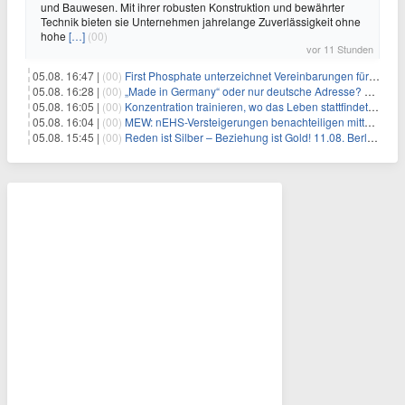
und Bauwesen. Mit ihrer robusten Konstruktion und bewährter
Technik bieten sie Unternehmen jahrelange Zuverlässigkeit ohne
hohe
[…]
(00)
vor 11 Stunden
05.08. 16:47 |
(00)
First Phosphate unterzeichnet Vereinbarungen für nicht zu refundierende Zuwendungen in Höhe von 4,84 Mio. $ von der kanadischen Regierung für Straßeninfrastruktur und Stromübertragungsleitungen
05.08. 16:28 |
(00)
„Made in Germany“ oder nur deutsche Adresse? So erkennen Sie, wo Ihre Leiterplatten wirklich gefertigt werden
05.08. 16:05 |
(00)
Konzentration trainieren, wo das Leben stattfindet: Mobile EEG-Technologie bringt Neurofeedback in den Alltag
05.08. 16:04 |
(00)
MEW: nEHS-Versteigerungen benachteiligen mittelständische Unternehmen
05.08. 15:45 |
(00)
Reden ist Silber – Beziehung ist Gold! 11.08. Berlin – 18:30 Uhr