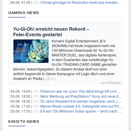
06.08. 01:05 |
(00)
Chinas günstige KI-Revolution lenkt das Investoreninteresse auf Internet-Riesen
GAMING-NEWS
Yu‑Gi‑Oh! erreicht neuen Rekord –
Feier‑Events gestartet
Konami Digital Entertainment, B.V.
(KONAMI) hat heute insgesamt mehr als
100 Millionen Downloads für Yu-Gi-Oh!
MASTER DUEL, das digitale Kartenspiel,
in dem Duellanten das vollständige Yu-
Gi-Oh! TRADING CARD GAME genießen
können, bekanntgegeben. Zu diesem Anlass läuft nun eine
zeitlich begrenzte In-Game-Kampagne mit Login-Boni und einer
Auswahl an Packs
[…]
(00)
vor 8 Stunden
05.08. 19:00 |
(00)
Pokémon wie nie zuvor: Fan-Mod bringt VR und Ego-Perspektive nach Kanto
05.08. 18:30 |
(00)
Mehr Werbung auf PlayStation? Sony soll neue Einnahmequellen prüfen
05.08. 18:00 |
(00)
30 Jahre Resident Evil werden begehbar, samt „lebensgroßem Leon“
05.08. 17:30 |
(00)
Marvel Rivals Update 9.5: Dateigröße wird auf PC und Konsolen deutlich reduziert
05.08. 17:00 |
(00)
EA soll 700 Millionen Dollar sparen – droht nach der Übernahme die nächste Entlassungswelle?
KINO/TV-NEWS