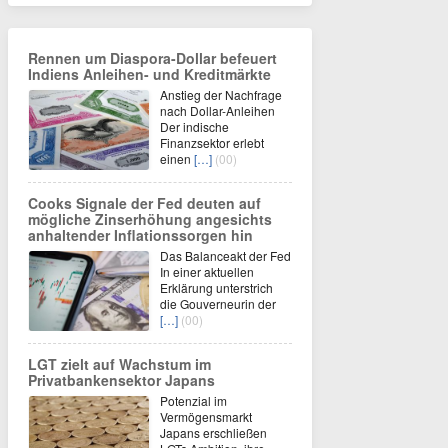
Rennen um Diaspora-Dollar befeuert
Indiens Anleihen- und Kreditmärkte
Anstieg der Nachfrage
nach Dollar-Anleihen
Der indische
Finanzsektor erlebt
einen
[…]
(00)
Cooks Signale der Fed deuten auf
mögliche Zinserhöhung angesichts
anhaltender Inflationssorgen hin
Das Balanceakt der Fed
In einer aktuellen
Erklärung unterstrich
die Gouverneurin der
[…]
(00)
LGT zielt auf Wachstum im
Privatbankensektor Japans
Potenzial im
Vermögensmarkt
Japans erschließen