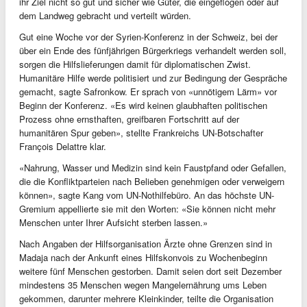
ihr Ziel nicht so gut und sicher wie Güter, die eingeflogen oder auf
dem Landweg gebracht und verteilt würden.
Gut eine Woche vor der Syrien-Konferenz in der Schweiz, bei der
über ein Ende des fünfjährigen Bürgerkriegs verhandelt werden soll,
sorgen die Hilfslieferungen damit für diplomatischen Zwist.
Humanitäre Hilfe werde politisiert und zur Bedingung der Gespräche
gemacht, sagte Safronkow. Er sprach von «unnötigem Lärm» vor
Beginn der Konferenz. «Es wird keinen glaubhaften politischen
Prozess ohne ernsthaften, greifbaren Fortschritt auf der
humanitären Spur geben», stellte Frankreichs UN-Botschafter
François Delattre klar.
«Nahrung, Wasser und Medizin sind kein Faustpfand oder Gefallen,
die die Konfliktparteien nach Belieben genehmigen oder verweigern
können», sagte Kang vom UN-Nothilfebüro. An das höchste UN-
Gremium appellierte sie mit den Worten: «Sie können nicht mehr
Menschen unter Ihrer Aufsicht sterben lassen.»
Nach Angaben der Hilfsorganisation Ärzte ohne Grenzen sind in
Madaja nach der Ankunft eines Hilfskonvois zu Wochenbeginn
weitere fünf Menschen gestorben. Damit seien dort seit Dezember
mindestens 35 Menschen wegen Mangelernährung ums Leben
gekommen, darunter mehrere Kleinkinder, teilte die Organisation