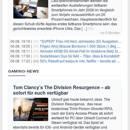
Laut Branchenberichten werden die
weltweiten Auslieferungen faltbarer
Smartphones im Jahr 2026 im Vergleich
zum Vorjahr voraussichtlich um 20
Prozent wachsen. Hauptverantwortlich für
diesen Schub dürfte Apples erstes faltbares Smartphone sein: das
gerüchteweise erwartete iPhone Ultra. Das
[…]
(00)
vor 3 Stunden
06.08. 19:16 |
(00)
*SUPER* Frau mit Herz Jahresabo (52 Ausgaben) für 161,40€ + bis zu 150€ Prämie
06.08. 18:55 |
(00)
Frigeo Ahoj-Brause Bonbons 1.000 Stück (1,8kg Eimer) für 6,29€
06.08. 18:11 |
(00)
Allmobil 45GB 5G Allnet-Flat im Vodafone-Netz für eff. 5,91€/Monat dank 50€ Wechselbonus + 0€ AG
06.08. 17:30 |
(00)
SodaStream Duo für 94€ – Titan, Glas & Kunststoff
06.08. 17:22 |
(04)
50% Rabatt auf waipu.tv inkl. Netflix – bereits ab 9€/Monat (statt 17,99€)
GAMING-NEWS
Tom Clancy’s The Division Resurgence – ab
sofort für euch verfügbar
Ubisoft gab heute bekannt, dass The
Division Resurgence, das neue
kostenlose Third-Person-Shooter-RPG,
nach der Early-Access-Phase ab sofort
weltweit für PC über Ubisoft Connect und
Steam verfügbar ist. Das Spiel ist
ebenfalls bereits für iOS- und Android-Geräte verfügbar und