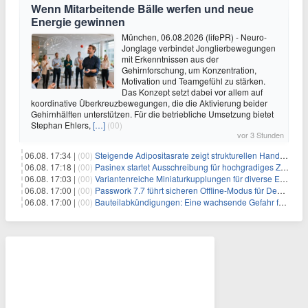
Wenn Mitarbeitende Bälle werfen und neue
Energie gewinnen
München, 06.08.2026 (lifePR) - Neuro-
Jonglage verbindet Jonglierbewegungen
mit Erkenntnissen aus der
Gehirnforschung, um Konzentration,
Motivation und Teamgefühl zu stärken.
Das Konzept setzt dabei vor allem auf
koordinative Überkreuzbewegungen, die die Aktivierung beider
Gehirnhälften unterstützen. Für die betriebliche Umsetzung bietet
Stephan Ehlers,
[…]
(00)
vor 3 Stunden
06.08. 17:34 |
(00)
Steigende Adipositasrate zeigt strukturellen Handlungsbedarf bei der Ernährung schulpflichtiger Kinder
06.08. 17:18 |
(00)
Pasinex startet Ausschreibung für hochgradiges Zinksulfidkonzentrat mit Germanium- und Silbergehalten und stellt ein Betriebsupdate bereit
06.08. 17:03 |
(00)
Variantenreiche Miniaturkupplungen für diverse Einsatzbereiche
06.08. 17:00 |
(00)
Passwork 7.7 führt sicheren Offline-Modus für Desktop- und Mobile-Apps ein
06.08. 17:00 |
(00)
Bauteilabkündigungen: Eine wachsende Gefahr für industrielle Elektroniksysteme