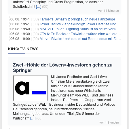
unterstützt Crossplay und Cross-Progression, so dass der
Spielfortschritt
[…]
(00)
vor 14 Minuten
06.08. 19:41 |
(00)
Farmer’s Dynasty 2 bringt euch neue Fahrzeuge
06.08. 19:41 |
(00)
Tower Tactics 2 angekündigt: Tower Defense und Deckbuilding Kombo kehrt zurück
06.08. 19:40 |
(00)
MARVEL Tōkon: Fighting Souls ist ab heute verfügbar
06.08. 19:30 |
(00)
GTA 6: Ex-Rockstar-Entwickler würde eine weitere Verschiebung nicht überraschen
06.08. 19:00 |
(00)
Marvel Rivals: Leak deutet auf Rennmodus mit Fahrzeugen hin
KINO/TV-NEWS
Zwei «Höhle der Löwen»-Investoren gehen zu
Springer
Mit Janna Ensthaler und Gast-Löwe
Christian Miele verstärken gleich zwei
aus der VOX-Gründershow bekannte
Investoren das neue Wirtschafts-
Meinungsteam von WELT und Business
Insider. Die Premium-Gruppe von Axel
Springer, zu der WELT, Business Insider Deutschland und Politico
Deutschland gehören, baut ihr wirtschaftspolitisches
Meinungsangebot aus. Unter dem Titel „Die Stimme der
Wirtschaft“
[…]
(00)
vor 4 Stunden