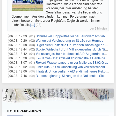
Hochtouren. Viele Fragen sind nach wie
vor offen, bei ihrer Aufklärung hat der
Generalbundesanwalt die Federführung
übernommen. Aus den Ländern kommen Forderungen nach
einem besseren Schutz der Flughäfen. Zugleich werden immer
mehr Details
[…]
(03)
vor 2 Minuten
06.08. 19:23 |
(01)
Schulze will Doppelstaatler bei Terrorverdacht abschieben
06.08. 19:20 |
(02)
Warten auf Vereinbarung zu Straße von Hormus
06.08. 18:58 |
(03)
Bilger sieht Restrisiko für Drohnen-Anschläge an Flughäfen
06.08. 18:44 |
(02)
Studie: Wirtschaft droht Milliardenverlust durch Niedrigwasser
06.08. 18:42 |
(04)
Verfassungsschutz beobachtet AfD-Abgeordneten Nolte
06.08. 18:20 |
(00)
Ex-Caritas-Chef kritisiert abschlagsfreie Rente nach 45 Jahren
06.08. 18:07 |
(01)
Rekord-Wassertemperatur vor Mallorca: 33,02 Grad
06.08. 18:02 |
(00)
Linke ruft SPD zu Umsetzung von Volksentscheid auf
06.08. 18:00 |
(00)
Infratest: Union verliert - AfD erklimmt neues Rekordhoch
06.08. 17:46 |
(00)
Bundesregierung: Sitzungen des Nationalen Sicherheitsrates geheim
BOULEVARD-NEWS