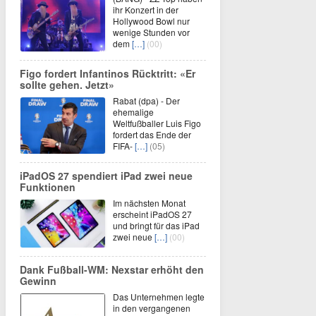
ihr Konzert in der
Hollywood Bowl nur
wenige Stunden vor
dem
[…]
(00)
Figo fordert Infantinos Rücktritt: «Er
sollte gehen. Jetzt»
Rabat (dpa) - Der
ehemalige
Weltfußballer Luis Figo
fordert das Ende der
FIFA-
[…]
(05)
iPadOS 27 spendiert iPad zwei neue
Funktionen
Im nächsten Monat
erscheint iPadOS 27
und bringt für das iPad
zwei neue
[…]
(00)
Dank Fußball-WM: Nexstar erhöht den
Gewinn
Das Unternehmen legte
in den vergangenen