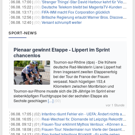
06.08. 17:00 |
(00)
'Stranger Things'-Star David Harbour kehrt für 'Violent Night 2' zurück – Kristen Bell stößt zur Besetzung
06.08. 15:22 |
(00)
Deutsche Telekom bleibt bei MagentaTV-Kunden vage
06.08. 13:17 |
(00)
FIFA-WM macht Fox Corporation glücklich
06.08. 12:56 |
(00)
Britische Regierung erlaubt Warner Bros. Discovery-Übernahme
06.08. 12:40 |
(00)
Versant schrumpft weiter
SPORT-NEWS
Pienaar gewinnt Etappe - Lippert im Sprint
chancenlos
Tournon-sur-Rhône (dpa) - Die frühere
deutsche Rad-Meisterin Liane Lippert hat
ihren insgesamt zweiten Etappenerfolg
bei der Tour de France der Frauen
verpasst. Nach hügeligen 153,4
Kilometern zwischen Montbrison und
Tournon-sur-Rhone musste sich die 28-Jährige im Sprint einer
siebenköpfigen Fluchtgruppe bei der sechsten Etappe als
Sechste geschlagen
[…]
(00)
vor 1 Stunde
06.08. 17:05 |
(02)
Infantino räumt Fehler ein - UEFA: Ändert nichts an Boykott
06.08. 16:05 |
(00)
Real-Wechsel fix: Diomande ist Leipzigs Rekordtransfer
06.08. 09:12 |
(01)
Frauen-Tour erklimmt Mythos Ventoux: «Können alles schaffen»
05.08. 18:08 |
(03)
Frauen-Tour: Niedermaier nun Vierte der Gesamtwertung
05.08. 14:12 |
(05)
Figo fordert Infantinos Rücktritt: «Er sollte gehen. Jetzt»