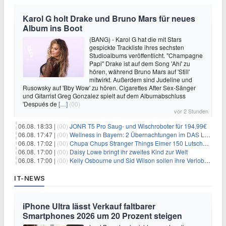
Karol G holt Drake und Bruno Mars für neues
Album ins Boot
(BANG) - Karol G hat die mit Stars
gespickte Trackliste ihres sechsten
Studioalbums veröffentlicht. "Champagne
Papi" Drake ist auf dem Song 'Ahí' zu
hören, während Bruno Mars auf 'Still'
mitwirkt. Außerdem sind Judeline und
Rusowsky auf 'Bby Wow' zu hören. Cigarettes After Sex-Sänger
und Gitarrist Greg Gonzalez spielt auf dem Albumabschluss
'Después de
[…]
(00)
vor 2 Stunden
06.08. 18:33 |
(00)
JONR T5 Pro Saug- und Wischroboter für 194,99€
06.08. 17:47 |
(00)
Wellness in Bayern: 2 Übernachtungen im DAS LUDWIG Sports Resort inkl. HP + Wellness ab 174€ p.P.
06.08. 17:02 |
(00)
Chupa Chups Stranger Things Eimer 150 Lutscher für 21,95€
06.08. 17:00 |
(00)
Daisy Lowe bringt ihr zweites Kind zur Welt
06.08. 17:00 |
(00)
Kelly Osbourne und Sid Wilson sollen ihre Verlobung gelöst haben
IT-NEWS
iPhone Ultra lässt Verkauf faltbarer
Smartphones 2026 um 20 Prozent steigen