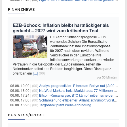
FINANZNEWS
EZB-Schock: Inflation bleibt hartnäckiger als
gedacht – 2027 wird zum kritischen Test
EZB erhöht Inflationsprognose – Ein
warnendes Zeichen Die Europäische
Zentralbank hat ihre Inflationsprognose
für 2027 nach oben revidiert. Während
Verbraucher in der Eurozone ihre
Inflationserwartungen senken und wieder
Vertrauen in die Geldpolitik der EZB gewinnen, sehen die
Notenbanker selbst das Problem langfristiger. Diese Diskrepanz
offenbart ein
[…]
(00)
vor 55 Minuten
06.08. 19:00 |
(00)
Analyst prognostiziert Ethereum-Rallye auf $3.000 nach entscheidendem On-Chain-Ausbruch
06.08. 18:00 |
(00)
NatWest Markets trotzt Marktchaos: 77 Millionen Pfund Gewinn im ersten Halbjahr
06.08. 17:24 |
(00)
Bitcoin-Kursanalyse: BTC kämpft mit entscheidender $65K-Hürde, während sich ein Liquidationscluster aufbaut
06.08. 17:00 |
(00)
Schlanker und effizienter: Allianz schrumpft Vorstand auf 8 Köpfe – das steckt dahinter
06.08. 16:25 |
(00)
Targobank plant Wero-Anbindung
BUSINESS/PRESSE