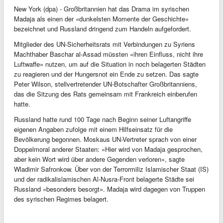
New York (dpa) - Großbritannien hat das Drama im syrischen
Madaja als einen der «dunkelsten Momente der Geschichte»
bezeichnet und Russland dringend zum Handeln aufgefordert.
Mitglieder des UN-Sicherheitsrats mit Verbindungen zu Syriens
Machthaber Baschar al-Assad müssten «ihren Einfluss, nicht ihre
Luftwaffe» nutzen, um auf die Situation in noch belagerten Städten
zu reagieren und der Hungersnot ein Ende zu setzen. Das sagte
Peter Wilson, stellvertretender UN-Botschafter Großbritanniens,
das die Sitzung des Rats gemeinsam mit Frankreich einberufen
hatte.
Russland hatte rund 100 Tage nach Beginn seiner Luftangriffe
eigenen Angaben zufolge mit einem Hilfseinsatz für die
Bevölkerung begonnen. Moskaus UN-Vertreter sprach von einer
Doppelmoral anderer Staaten: «Hier wird von Madaja gesprochen,
aber kein Wort wird über andere Gegenden verloren», sagte
Wladimir Safronkow. Über von der Terrormiliz Islamischer Staat (IS)
und der radikalislamischen Al-Nusra-Front belagerte Städte sei
Russland «besonders besorgt». Madaja wird dagegen von Truppen
des syrischen Regimes belagert.