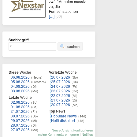
zwölf Monaten massiv
zu, die
Fernsehstationen
[…]
(00)
Suchbegriff
suchen
Diese
Woche
Vorletzte
Woche
06.08.2026
26.07.2026
(Heute)
(So)
05.08.2026
25.07.2026
(Gestern)
(Sa)
04.08.2026
24.07.2026
(Di)
(Fr)
03.08.2026
23.07.2026
(Mo)
(Do)
22.07.2026
(Mi)
Letzte
Woche
21.07.2026
(Di)
02.08.2026
(So)
20.07.2026
(Mo)
01.08.2026
(Sa)
Top
News
31.07.2026
(Fr)
30.07.2026
Populäre News
(Do)
(14d)
29.07.2026
Heiß diskutiert
(Mi)
(14d)
28.07.2026
(Di)
27.07.2026
(Mo)
News-Ansicht konfigurieren
meine Kommentare
|
Ignore
|
Notifies