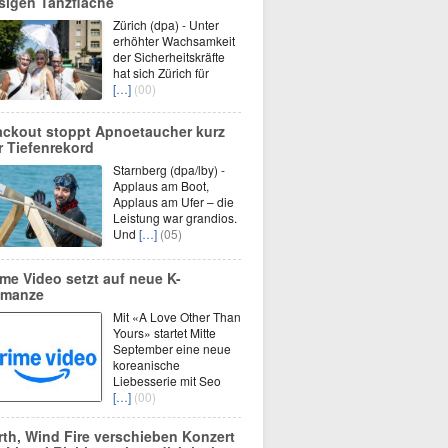
esigen Tanzfläche
Zürich (dpa) - Unter
erhöhter Wachsamkeit
der Sicherheitskräfte
hat sich Zürich für
[…]
(00)
ackout stoppt Apnoetaucher kurz
r Tiefenrekord
Starnberg (dpa/lby) -
Applaus am Boot,
Applaus am Ufer – die
Leistung war grandios.
Und
[…]
(05)
ime Video setzt auf neue K-
manze
Mit «A Love Other Than
Yours» startet Mitte
September eine neue
koreanische
Liebesserie mit Seo
[…]
(00)
rth, Wind Fire verschieben Konzert