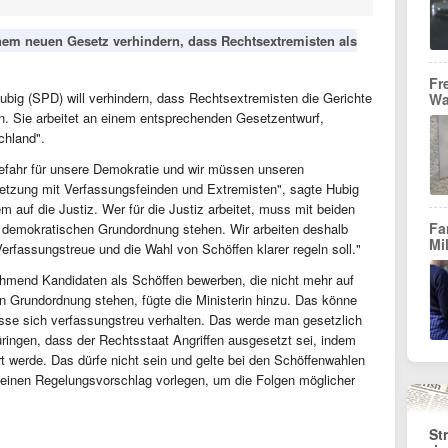
inem neuen Gesetz verhindern, dass Rechtsextremisten als
Fr
Hubig (SPD) will verhindern, dass Rechtsextremisten die Gerichte
Wa
n. Sie arbeitet an einem entsprechenden Gesetzentwurf,
chland".
efahr für unsere Demokratie und wir müssen unseren
setzung mit Verfassungsfeinden und Extremisten", sagte Hubig
m auf die Justiz. Wer für die Justiz arbeitet, muss mit beiden
Fa
h demokratischen Grundordnung stehen. Wir arbeiten deshalb
Mi
erfassungstreue und die Wahl von Schöffen klarer regeln soll."
hmend Kandidaten als Schöffen bewerben, die nicht mehr auf
n Grundordnung stehen, fügte die Ministerin hinzu. Das könne
üsse sich verfassungstreu verhalten. Das werde man gesetzlich
üringen, dass der Rechtsstaat Angriffen ausgesetzt sei, indem
rt werde. Das dürfe nicht sein und gelte bei den Schöffenwahlen
 einen Regelungsvorschlag vorlegen, um die Folgen möglicher
St