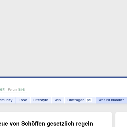
967
) · Forum (
816
)
munity
Lose
Lifestyle
WIN
Umfragen
Was ist klamm?
$$
eue von Schöffen gesetzlich regeln