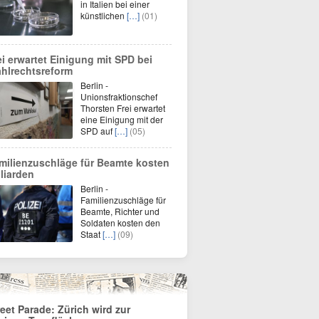
in Italien bei einer
künstlichen
[…]
(01)
ei erwartet Einigung mit SPD bei
hlrechtsreform
Berlin -
Unionsfraktionschef
Thorsten Frei erwartet
eine Einigung mit der
SPD auf
[…]
(05)
milienzuschläge für Beamte kosten
lliarden
Berlin -
Familienzuschläge für
Beamte, Richter und
Soldaten kosten den
Staat
[…]
(09)
reet Parade: Zürich wird zur