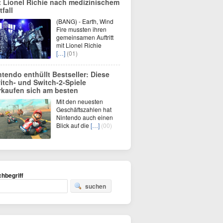
t Lionel Richie nach medizinischem
tfall
(BANG) - Earth, Wind
Fire mussten ihren
gemeinsamen Auftritt
mit Lionel Richie
[…]
(01)
ntendo enthüllt Bestseller: Diese
itch- und Switch-2-Spiele
rkaufen sich am besten
Mit den neuesten
Geschäftszahlen hat
Nintendo auch einen
Blick auf die
[…]
(00)
hbegriff
suchen