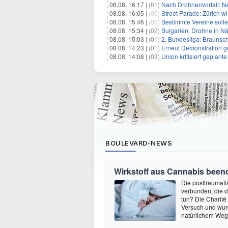
08.08. 16:17 |
(01)
Nach Drohnenvorfall: 
08.08. 16:05 |
(00)
Street Parade: Zürich wi
08.08. 15:46 |
(00)
Bestimmte Vereine soll
08.08. 15:34 |
(02)
Bulgarien: Drohne in Nä
08.08. 15:03 |
(01)
2. Bundesliga: Braunsc
08.08. 14:23 |
(01)
Erneut Demonstration g
08.08. 14:08 |
(03)
Union kritisiert geplant
BOULEVARD-NEWS
Wirkstoff aus Cannabis beend
Die posttraumati
verbunden, die 
tun? Die Charité
Versuch und wurd
natürlichem Weg 