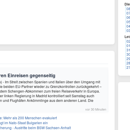
Di
0
0
0
0
0
0
Let
0
0
3
3
2
2
2
eren Einreisen gegenseitig
 - Im Streit zwischen Spanien und Italien über den Umgang mit
ie beiden EU-Partner wieder zu Grenzkontrollen zurückgekehrt –
or dem Schengen-Abkommen zum freien Reiseverkehr in Europa.
r linken Regierung in Madrid kontrolliert seit Samstag auch
n und Flughäfen Ankömmlinge aus dem anderen Land. Die
vor 30 Minuten
: Mehr als 200 Menschen evakuiert
gt im Nato-Staat Bulgarien ein
herung - Austritte beim BSW Sachsen-Anhalt