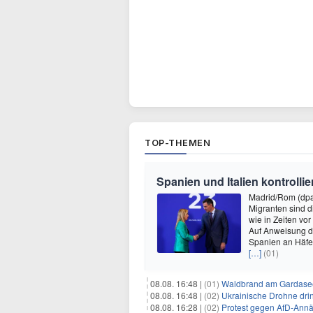
TOP-THEMEN
Spanien und Italien kontrolli
Madrid/Rom (dpa)
Migranten sind d
wie in Zeiten v
Auf Anweisung de
Spanien an Häfe
[…]
(01)
08.08. 16:48 |
(01)
Waldbrand am Gardasee
08.08. 16:48 |
(02)
Ukrainische Drohne drin
08.08. 16:28 |
(02)
Protest gegen AfD-Annä