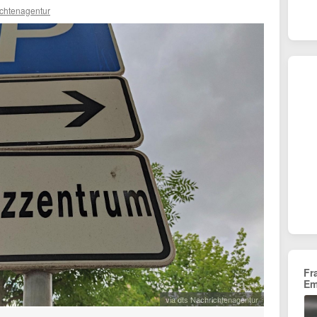
ichtenagentur
Fr
Em
via dts Nachrichtenagentur