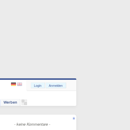
Login
Anmelden
Werben
- keine Kommentare -