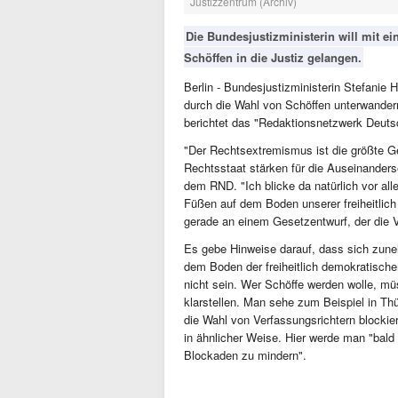
Justizzentrum (Archiv)
Die Bundesjustizministerin will mit e
Schöffen in die Justiz gelangen.
Berlin - Bundesjustizministerin Stefanie 
durch die Wahl von Schöffen unterwander
berichtet das "Redaktionsnetzwerk Deuts
"Der Rechtsextremismus ist die größte G
Rechtsstaat stärken für die Auseinander
dem RND. "Ich blicke da natürlich vor alle
Füßen auf dem Boden unserer freiheitlic
gerade an einem Gesetzentwurf, der die V
Es gebe Hinweise darauf, dass sich zune
dem Boden der freiheitlich demokratische
nicht sein. Wer Schöffe werden wolle, m
klarstellen. Man sehe zum Beispiel in Th
die Wahl von Verfassungsrichtern blockie
in ähnlicher Weise. Hier werde man "bald
Blockaden zu mindern".