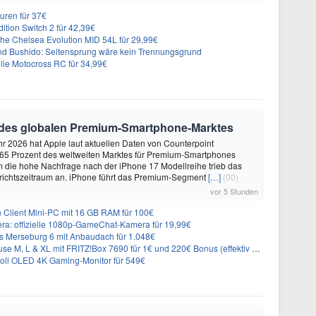
uren für 37€
dition Switch 2 für 42,39€
he Chelsea Evolution MID 54L für 29,99€
nd Bushido: Seitensprung wäre kein Trennungsgrund
ie Motocross RC für 34,99€
 des globalen Premium-Smartphone-Marktes
hr 2026 hat Apple laut aktuellen Daten von Counterpoint
 65 Prozent des weltweiten Marktes für Premium-Smartphones
em die hohe Nachfrage nach der iPhone 17 Modellreihe trieb das
ichtszeitraum an. iPhone führt das Premium-Segment
[…]
(00)
vor 5 Stunden
n Client Mini-PC mit 16 GB RAM für 100€
ra: offizielle 1080p-GameChat-Kamera für 19,99€
 Merseburg 6 mit Anbaudach für 1.048€
L & XL mit FRITZ!Box 7690 für 1€ und 220€ Bonus (effektiv ab 19,74€/Monat)
oll OLED 4K Gaming-Monitor für 549€