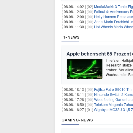
08.08. 14:02 |
(02)
MediaMarkt: 3 Tonie-Fig
08.08. 12:30 |
(00)
Fallout 4: Anniversary E
08.08. 12:00 |
(00)
Helly Hansen Reisetasc
08.08. 11:30 |
(00)
Anna-Maria Ferchichi u
08.08. 11:30 |
(00)
Hot Wheels Mario Wheel
IT-NEWS
Apple beherrscht 65 Prozent
Im ersten Halbja
Research stolze
erobert. Vor all
Wachstum im Ber
08.08. 18:13 |
(00)
Fujitsu Futro S9010 Thi
08.08. 18:11 |
(00)
Nintendo Switch 2 Kame
08.08. 17:28 |
(00)
Woodfeeling Gartenhaus
08.08. 16:50 |
(00)
Telekom Magenta Zuhause M, 
08.08. 16:27 |
(01)
Gigabyte MO32U 31,5 Z
GAMING-NEWS