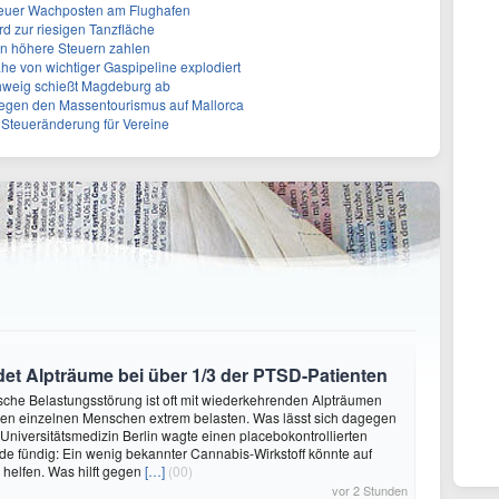
Neuer Wachposten am Flughafen
rd zur riesigen Tanzfläche
en höhere Steuern zahlen
he von wichtiger Gaspipeline explodiert
hweig schießt Magdeburg ab
egen den Massentourismus auf Mallorca
e Steueränderung für Vereine
et Alpträume bei über 1/3 der PTSD-Patienten
sche Belastungsstörung ist oft mit wiederkehrenden Alpträumen
den einzelnen Menschen extrem belasten. Was lässt sich dagegen
 Universitätsmedizin Berlin wagte einen placebokontrollierten
e fündig: Ein wenig bekannter Cannabis-Wirkstoff könnte auf
helfen. Was hilft gegen
[…]
(00)
vor 2 Stunden