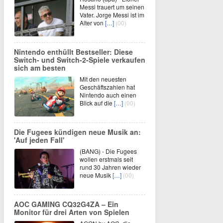
Messi trauert um seinen
Vater. Jorge Messi ist im
Alter von
[…]
(00)
Nintendo enthüllt Bestseller: Diese
Switch- und Switch-2-Spiele verkaufen
sich am besten
Mit den neuesten
Geschäftszahlen hat
Nintendo auch einen
Blick auf die
[…]
(00)
Die Fugees kündigen neue Musik an:
'Auf jeden Fall'
(BANG) - Die Fugees
wollen erstmals seit
rund 30 Jahren wieder
neue Musik
[…]
(00)
AOC GAMING CQ32G4ZA – Ein
Monitor für drei Arten von Spielen