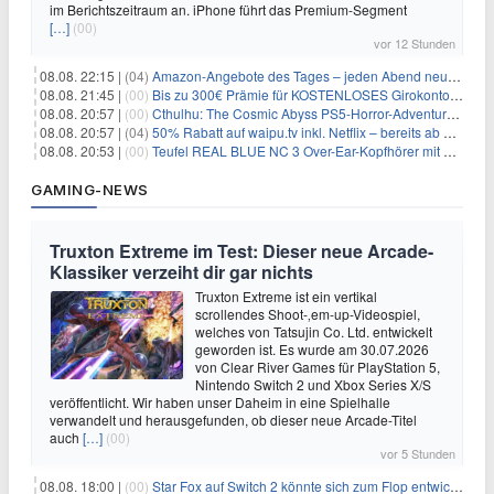
im Berichtszeitraum an. iPhone führt das Premium-Segment
[…]
(00)
vor 12 Stunden
08.08. 22:15 |
(04)
Amazon-Angebote des Tages – jeden Abend neue Deals zum Stöbern
08.08. 21:45 |
(00)
Bis zu 300€ Prämie für KOSTENLOSES Girokonto bei der Santander – 50€ schon nach 1 Woche!
08.08. 20:57 |
(00)
Cthulhu: The Cosmic Abyss PS5-Horror-Adventure für 27,99€
08.08. 20:57 |
(04)
50% Rabatt auf waipu.tv inkl. Netflix – bereits ab 9€/Monat (statt 17,99€)
08.08. 20:53 |
(00)
Teufel REAL BLUE NC 3 Over-Ear-Kopfhörer mit ANC für 149,99€
GAMING-NEWS
Truxton Extreme im Test: Dieser neue Arcade-
Klassiker verzeiht dir gar nichts
Truxton Extreme ist ein vertikal
scrollendes Shoot-‚em-up-Videospiel,
welches von Tatsujin Co. Ltd. entwickelt
geworden ist. Es wurde am 30.07.2026
von Clear River Games für PlayStation 5,
Nintendo Switch 2 und Xbox Series X/S
veröffentlicht. Wir haben unser Daheim in eine Spielhalle
verwandelt und herausgefunden, ob dieser neue Arcade-Titel
auch
[…]
(00)
vor 5 Stunden
08.08. 18:00 |
(00)
Star Fox auf Switch 2 könnte sich zum Flop entwickeln