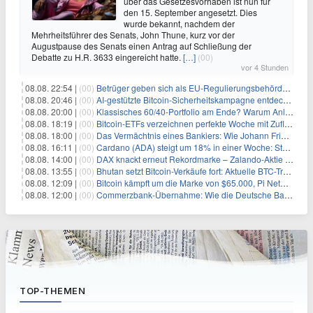
über das Gesetzesvorhaben ist nun für
den 15. September angesetzt. Dies
wurde bekannt, nachdem der
Mehrheitsführer des Senats, John Thune, kurz vor der
Augustpause des Senats einen Antrag auf Schließung der
Debatte zu H.R. 3633 eingereicht hatte.
[…]
(00)
vor 4 Stunden
08.08. 22:54 |
(00)
Betrüger geben sich als EU-Regulierungsbehörden aus, um Krypto-Nutzer nach MiCA-Deadline ins Visier zu nehmen
08.08. 20:46 |
(00)
AI-gestützte Bitcoin-Sicherheitskampagne entdeckt fast 5.000 Softwareprobleme in 390 Projekten
08.08. 20:00 |
(00)
Klassisches 60/40-Portfolio am Ende? Warum Anleger jetzt radikal umdenken müssen
08.08. 18:19 |
(00)
Bitcoin-ETFs verzeichnen perfekte Woche mit Zuflüssen auf 3-Monats-Hoch
08.08. 18:00 |
(00)
Das Vermächtnis eines Bankiers: Wie Johann Friedrich Städel sein Imperium unsterblich machte
08.08. 16:11 |
(00)
Cardano (ADA) steigt um 18% in einer Woche: Steht ein Kurs von $0,30 bevor?
08.08. 14:00 |
(00)
DAX knackt erneut Rekordmarke – Zalando-Aktie crasht nach Quartalszahlen
08.08. 13:55 |
(00)
Bhutan setzt Bitcoin-Verkäufe fort: Aktuelle BTC-Transaktionen
08.08. 12:09 |
(00)
Bitcoin kämpft um die Marke von $65.000, Pi Network gewinnt an Unterstützung
08.08. 12:00 |
(00)
Commerzbank-Übernahme: Wie die Deutsche Bank im Schatten zum großen Gewinner wird
TOP-THEMEN