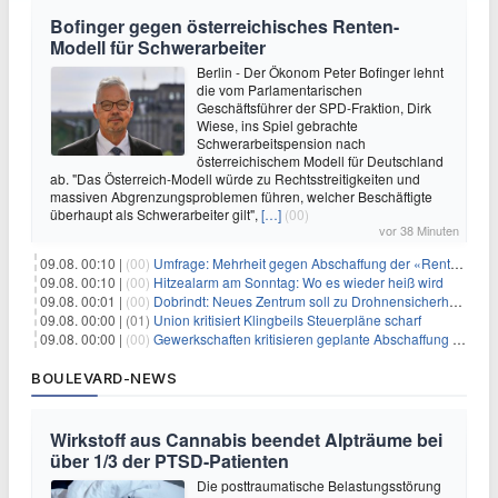
Bofinger gegen österreichisches Renten-
Modell für Schwerarbeiter
Berlin - Der Ökonom Peter Bofinger lehnt
die vom Parlamentarischen
Geschäftsführer der SPD-Fraktion, Dirk
Wiese, ins Spiel gebrachte
Schwerarbeitspension nach
österreichischem Modell für Deutschland
ab. "Das Österreich-Modell würde zu Rechtsstreitigkeiten und
massiven Abgrenzungsproblemen führen, welcher Beschäftigte
überhaupt als Schwerarbeiter gilt",
[…]
(00)
vor 38 Minuten
09.08. 00:10 |
(00)
Umfrage: Mehrheit gegen Abschaffung der «Rente mit 63»
09.08. 00:10 |
(00)
Hitzealarm am Sonntag: Wo es wieder heiß wird
09.08. 00:01 |
(00)
Dobrindt: Neues Zentrum soll zu Drohnensicherheit forschen
09.08. 00:00 |
(01)
Union kritisiert Klingbeils Steuerpläne scharf
09.08. 00:00 |
(00)
Gewerkschaften kritisieren geplante Abschaffung der "Rente mit 63"
BOULEVARD-NEWS
Wirkstoff aus Cannabis beendet Alpträume bei
über 1/3 der PTSD-Patienten
Die posttraumatische Belastungsstörung