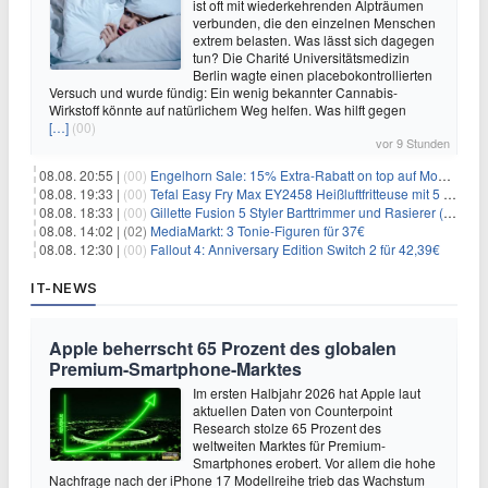
ist oft mit wiederkehrenden Alpträumen
verbunden, die den einzelnen Menschen
extrem belasten. Was lässt sich dagegen
tun? Die Charité Universitätsmedizin
Berlin wagte einen placebokontrollierten
Versuch und wurde fündig: Ein wenig bekannter Cannabis-
Wirkstoff könnte auf natürlichem Weg helfen. Was hilft gegen
[…]
(00)
vor 9 Stunden
08.08. 20:55 |
(00)
Engelhorn Sale: 15% Extra-Rabatt on top auf Mode- und Sport-Artikel
08.08. 19:33 |
(00)
Tefal Easy Fry Max EY2458 Heißluftfritteuse mit 5 Litern für 64,99€
08.08. 18:33 |
(00)
Gillette Fusion 5 Styler Barttrimmer und Rasierer (All in One) für 16€
08.08. 14:02 |
(02)
MediaMarkt: 3 Tonie-Figuren für 37€
08.08. 12:30 |
(00)
Fallout 4: Anniversary Edition Switch 2 für 42,39€
IT-NEWS
Apple beherrscht 65 Prozent des globalen
Premium-Smartphone-Marktes
Im ersten Halbjahr 2026 hat Apple laut
aktuellen Daten von Counterpoint
Research stolze 65 Prozent des
weltweiten Marktes für Premium-
Smartphones erobert. Vor allem die hohe
Nachfrage nach der iPhone 17 Modellreihe trieb das Wachstum