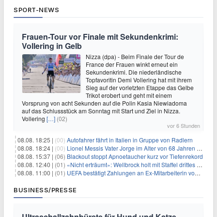
SPORT-NEWS
Frauen-Tour vor Finale mit Sekundenkrimi:
Vollering in Gelb
Nizza (dpa) - Beim Finale der Tour de
France der Frauen winkt erneut ein
Sekundenkrimi. Die niederländische
Topfavoritin Demi Vollering hat mit ihrem
Sieg auf der vorletzten Etappe das Gelbe
Trikot erobert und geht mit einem
Vorsprung von acht Sekunden auf die Polin Kasia Niewiadoma
auf das Schlussstück am Sonntag mit Start und Ziel in Nizza.
Vollering
[…]
(02)
vor 6 Stunden
08.08. 18:25 |
(00)
Autofahrer fährt in Italien in Gruppe von Radlern
08.08. 18:24 |
(00)
Lionel Messis Vater Jorge im Alter von 68 Jahren gestorben
08.08. 15:37 |
(06)
Blackout stoppt Apnoetaucher kurz vor Tiefenrekord
08.08. 12:40 |
(01)
«Nicht erträumt»: Wellbrock holt mit Staffel drittes EM-Gold
08.08. 11:00 |
(01)
UEFA bestätigt Zahlungen an Ex-Mitarbeiterin von Infantino
BUSINESS/PRESSE
Ultraschallzahnbürste für Hund und Katze –