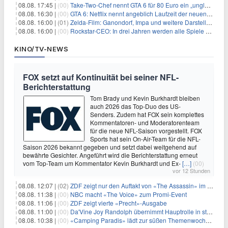
08.08. 17:45 |
(00)
Take-Two-Chef nennt GTA 6 für 80 Euro ein „unglaubliches Schnäppchen“
08.08. 16:30 |
(00)
GTA 6: Netflix nennt angeblich Laufzeit der neuen Gameplay-Präsentation
08.08. 16:00 |
(01)
Zelda-Film: Ganondorf, Impa und weitere Darsteller sollen feststehen
08.08. 16:00 |
(00)
Rockstar-CEO: In drei Jahren werden alle Spiele gestreamt
KINO/TV-NEWS
FOX setzt auf Kontinuität bei seiner NFL-
Berichterstattung
Tom Brady und Kevin Burkhardt bleiben
auch 2026 das Top-Duo des US-
Senders. Zudem hat FOX sein komplettes
Kommentatoren- und Moderatorenteam
für die neue NFL-Saison vorgestellt. FOX
Sports hat sein On-Air-Team für die NFL-
Saison 2026 bekannt gegeben und setzt dabei weitgehend auf
bewährte Gesichter. Angeführt wird die Berichterstattung erneut
vom Top-Team um Kommentator Kevin Burkhardt und Ex-
[…]
(00)
vor 12 Stunden
08.08. 12:07 |
(02)
ZDF zeigt nur den Auftakt von «The Assassin» im Fernsehen
08.08. 11:38 |
(00)
NBC macht «The Voice» zum Promi-Event
08.08. 11:06 |
(00)
ZDF zeigt vierte «Precht»-Ausgabe
08.08. 11:00 |
(00)
Da'Vine Joy Randolph übernimmt Hauptrolle in starbesetzter schwarzer Komödie
08.08. 10:38 |
(00)
«Camping Paradis» lädt zur süßen Themenwoche ein