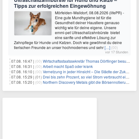
Tipps zur erfolgreichen Eingewöhnung
Mörfelden-Walldorf, 08.08.2026 (lifePR) -
Eine gute Mundhygiene ist für die
Gesundheit deiner Haustiere genauso
wichtig wie für deine eigene. Unsere
emmi-pet Ultraschallzahnbürste bietet
eine sanfte und effektive Lösung zur
Zahnpflege für Hunde und Katzen. Doch wie gewöhnst du deine
tierischen Freunde an unser hochmodernes und sehr
[…]
(00)
vor 17 Stunden
07.08. 16:47 |
(00)
Wirtschaftsstaatssekretär Thomas Dörflinger besucht Handwerksbetrieb im Kammerbezirk Freiburg
07.08. 16:31 |
(00)
Arbeit macht Spaß oder krank
07.08. 16:10 |
(00)
Vernetzung in jeder Hinsicht – Die Städte der Zukunft sind grün-blau
07.08. 15:29 |
(01)
Drei bis zehn Prozent, so viel Strom verbraucht ein Aufzug im Gebäude
07.08. 15:20 |
(00)
Northern Discovery Metals gibt die Börsennotierung an der Frankfurter Wertpapierbörse bekannt