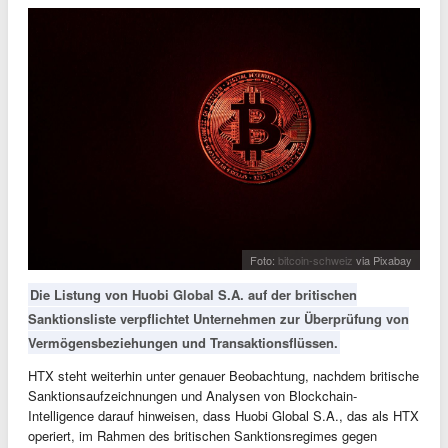
Foto:
bitcoin-schweiz
via Pixabay
Die Listung von Huobi Global S.A. auf der britischen
Sanktionsliste verpflichtet Unternehmen zur Überprüfung von
Vermögensbeziehungen und Transaktionsflüssen.
HTX steht weiterhin unter genauer Beobachtung, nachdem britische
Sanktionsaufzeichnungen und Analysen von Blockchain-
Intelligence darauf hinweisen, dass Huobi Global S.A., das als HTX
operiert, im Rahmen des britischen Sanktionsregimes gegen