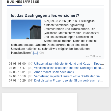
BUSINESS/PRESSE
Ist das Dach gegen alles versichert?
Kiel, 09.08.2026 (lifePR) - Es klingt so
einfach: Versicherungsvertrag
unterschreiben und zurücklehnen. Die
„Vollkasko-Mentalität“ vieler Hausbesitzer
und Hausverwaltungen kann sich im
Schadensfall rächen. Denn die Realität
sieht anders aus: „Unsere Dachdeckerbetriebe sind nach
Unwettern natürlich so schnell wie möglich bei betroffenen
Hausbesitzern“,
[…]
(00)
vor 7 Stunden
08.08. 08:00 |
(00)
Ultraschallzahnbürste für Hund und Katze – Tipps zur erfolgreichen Eingewöhnung
07.08. 16:47 |
(00)
Wirtschaftsstaatssekretär Thomas Dörflinger besucht Handwerksbetrieb im Kammerbezirk Freiburg
07.08. 16:31 |
(00)
Arbeit macht Spaß oder krank
07.08. 16:10 |
(00)
Vernetzung in jeder Hinsicht – Die Städte der Zukunft sind grün-blau
07.08. 15:29 |
(01)
Drei bis zehn Prozent, so viel Strom verbraucht ein Aufzug im Gebäude