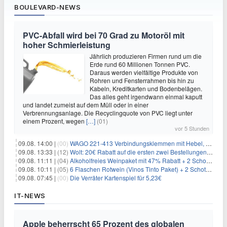
BOULEVARD-NEWS
PVC-Abfall wird bei 70 Grad zu Motoröl mit
hoher Schmierleistung
Jährlich produzieren Firmen rund um die
Erde rund 60 Millionen Tonnen PVC.
Daraus werden vielfältige Produkte von
Rohren und Fensterrahmen bis hin zu
Kabeln, Kreditkarten und Bodenbelägen.
Das alles geht irgendwann einmal kaputt
und landet zumeist auf dem Müll oder in einer
Verbrennungsanlage. Die Recyclingquote von PVC liegt unter
einem Prozent, wegen
[…]
(01)
vor 5 Stunden
09.08. 14:00 |
(00)
WAGO 221-413 Verbindungsklemmen mit Hebel, 50 Stück für 14,99€
09.08. 13:33 |
(12)
Wolt: 20€ Rabatt auf die ersten zwei Bestellungen für Neukunden
09.08. 11:11 |
(04)
Alkoholfreies Weinpaket mit 47% Rabatt + 2 Schott Zwiesel Gläser GRATIS für 29,99€
09.08. 10:11 |
(05)
6 Flaschen Rotwein (Vinos Tinto Paket) + 2 Schott Zwiesel Gläser für 25,99€ inkl. Versand
09.08. 07:45 |
(00)
Die Verräter Kartenspiel für 5,23€
IT-NEWS
Apple beherrscht 65 Prozent des globalen