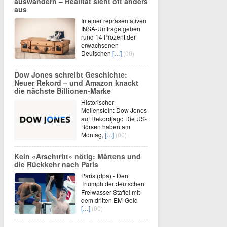
auswandern – Realität sieht oft anders
aus
In einer repräsentativen
INSA-Umfrage geben
rund 14 Prozent der
erwachsenen
Deutschen
[…]
(00)
Dow Jones schreibt Geschichte:
Neuer Rekord – und Amazon knackt
die nächste Billionen-Marke
Historischer
Meilenstein: Dow Jones
auf Rekordjagd Die US-
Börsen haben am
Montag,
[…]
(00)
Kein «Arschtritt» nötig: Märtens und
die Rückkehr nach Paris
Paris (dpa) - Den
Triumph der deutschen
Freiwasser-Staffel mit
dem dritten EM-Gold
[…]
(00)