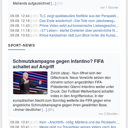
Mailands aufgezeichnet
[…]
(00)
vor 1 Stunde
09.08. 12:44 |
(00)
TLC zeigt spektakuläre Notfälle aus der Perspektive der Patienten
09.08. 12:18 |
(00)
Das Erste wiederholt «Die Tote vom Jakobsweg»
09.08. 11:43 |
(00)
Prime Video setzt auf koreanische Liebesgeschichte
09.08. 11:18 |
(00)
«37°Leben» startet Dreiteiler über persönliche Neuanfänge
09.08. 10:43 |
(00)
Khloé Kardashian lädt zum Blick hinter die Kulissen ihres Freundeskreises
SPORT-NEWS
Schmutzkampagne gegen Infantino? FIFA
schaltet auf Angriff
Zürich (dpa) - Nun öffnet sich der
Giftschrank. Neue Vorwürfe setzen den
ohnehin schon angezählten FIFA-
Präsidenten Gianni Infantino weiter unter
Druck. Der Fußball-Weltverband schaltet
indes in den Angriffsmodus. In der
europäischen Nacht zum Sonntag wetterte die FIFA gegen eine
angebliche Schmutzkampagne gegen ihren gewählten Boss.
«Immer deutlicher
[…]
(01)
vor 3 Stunden
09.08. 10:41 |
(00)
Kein «Arschtritt» nötig: Märtens und die Rückkehr nach Paris
09.08. 03:41 |
(00)
Messi reist zur Trauerfeier seines Vaters nach Argentinien