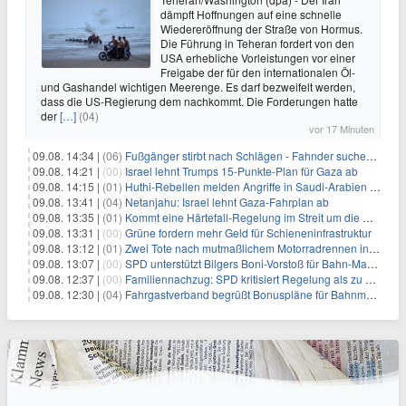
dämpft Hoffnungen auf eine schnelle
Wiedereröffnung der Straße von Hormus.
Die Führung in Teheran fordert von den
USA erhebliche Vorleistungen vor einer
Freigabe der für den internationalen Öl-
und Gashandel wichtigen Meerenge. Es darf bezweifelt werden,
dass die US-Regierung dem nachkommt. Die Forderungen hatte
der
[…]
(04)
vor 17 Minuten
09.08. 14:34 |
(06)
Fußgänger stirbt nach Schlägen - Fahnder suchen Autofahrer
09.08. 14:21 |
(00)
Israel lehnt Trumps 15-Punkte-Plan für Gaza ab
09.08. 14:15 |
(01)
Huthi-Rebellen melden Angriffe in Saudi-Arabien und im Jemen
09.08. 13:41 |
(04)
Netanjahu: Israel lehnt Gaza-Fahrplan ab
09.08. 13:35 |
(01)
Kommt eine Härtefall-Regelung im Streit um die Rente mit 63?
09.08. 13:31 |
(00)
Grüne fordern mehr Geld für Schieneninfrastruktur
09.08. 13:12 |
(01)
Zwei Tote nach mutmaßlichem Motorradrennen in Köln
09.08. 13:07 |
(00)
SPD unterstützt Bilgers Boni-Vorstoß für Bahn-Manager
09.08. 12:37 |
(00)
Familiennachzug: SPD kritisiert Regelung als zu streng
09.08. 12:30 |
(04)
Fahrgastverband begrüßt Bonuspläne für Bahnmanager