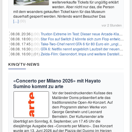
weiterverkaufte Tickets für ungültig erklärt
werden. Aber nicht nur das, die Person
mit dem woanders gekauften Ticket kann für das Museum
dauerhaft gesperrt werden. Nintendo warnt Besucher Das
[…]
(00)
vor 2 Stunden
08.08. 20:36 |
(00)
Truxton Extreme im Test: Dieser neue Arcade-Klassiker verzeiht dir gar nichts
08.08. 18:00 |
(00)
Star Fox auf Switch 2 könnte sich zum Flop entwickeln
08.08. 17:45 |
(00)
Take-Two-Chef nennt GTA 6 für 80 Euro ein „unglaubliches Schnäppchen“
08.08. 16:30 |
(00)
GTA 6: Netflix nennt angeblich Laufzeit der neuen Gameplay-Präsentation
08.08. 16:00 |
(01)
Zelda-Film: Ganondorf, Impa und weitere Darsteller sollen feststehen
KINO/TV-NEWS
«Concerto per Milano 2026» mit Hayato
Sumino kommt zu arte
Vor der beeindruckenden Kulisse des
Mailänder Doms präsentiert arte das
traditionsreiche Open-Air-Konzert. Auf
dem Programm stehen Werke von
George Gershwin und Leonard
Bernstein. Der Kultursender arte
überträgt am Sonntag, 6. September, um 17.45 Uhr die
diesjährige Ausgabe des «Concerto per Milano». Das Konzert
wurde am 13. Juni 2026 auf der Piazza del Duomo im Herzen