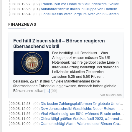
08.08. 19:27 |
(02)
Frauen-Tour vor Finale mit Sekundenkrimi: Vollering in Gelb
08.08. 18:25 |
(01)
Autofahrer fährt in Italien in Gruppe von Radlern
08.08. 18:24 |
(00)
Lionel Messis Vater Jorge im Alter von 68 Jahren gestorben
FINANZNEWS
Fed hält Zinsen stabil – Börsen reagieren
überraschend volatil
Fed bestätigt Juli-Beschluss – Was
Anleger jetzt wissen müssen Die US-
Notenbank hat ihre geldpolitische Linie in
ihrer Juli-Sitzung bekräftigt und damit den
Leitzins im aktuellen Zielbereich
zwischen 5,25 und 5,50 Prozent
belassen. Zwar ist dies für viele Marktteilnehmer keine
überraschende Entscheidung gewesen, dennoch haben globale
Börsen unmittelbar
[…]
(00)
vor 53 Minuten
09.08. 12:58 |
(00)
Die besten Zahlungsplattformen für globale Unternehmen im Jahr 2026
09.08. 12:00 |
(00)
Dow Jones schreibt Geschichte: Neuer Rekord – und Amazon knackt die nächste Billionen-Marke
09.08. 11:56 |
(00)
Viral Altcoin steigt um 50%, während Bitcoin unter $65.000 fällt
09.08. 11:00 |
(00)
China tätigt größten Goldkauf seit 2023, während Goldpreis um 8% steigt
09.08. 10:00 |
(00)
Cramer schlägt Alarm: Warum dieser Börsen-Crash die beste Einstiegschance seit Monaten ist