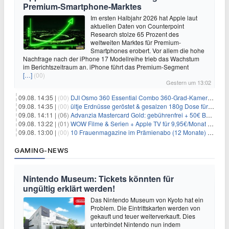
Premium-Smartphone-Marktes
Im ersten Halbjahr 2026 hat Apple laut
aktuellen Daten von Counterpoint
Research stolze 65 Prozent des
weltweiten Marktes für Premium-
Smartphones erobert. Vor allem die hohe
Nachfrage nach der iPhone 17 Modellreihe trieb das Wachstum
im Berichtszeitraum an. iPhone führt das Premium-Segment
[…]
(00)
Gestern um 13:02
09.08. 14:35 |
(00)
DJI Osmo 360 Essential Combo 360-Grad-Kamera für 375€
09.08. 14:35 |
(00)
ültje Erdnüsse geröstet & gesalzen 180g Dose für 1,52€ im Spar-Abo
09.08. 14:11 |
(06)
Advanzia Mastercard Gold: gebührenfrei + 50€ Bonus* + gratis Reiseversicherung
09.08. 13:22 |
(01)
WOW Filme & Serien + Apple TV für 9,95€/Monat // Alles von WOW (Filme, Serien, Live-Sport) für 34,97€/Monat
09.08. 13:00 |
(00)
10 Frauenmagazine im Prämienabo (12 Monate) mit Prämien bis zu 225€
GAMING-NEWS
Nintendo Museum: Tickets könnten für
ungültig erklärt werden!
Das Nintendo Museum von Kyoto hat ein
Problem. Die Eintrittskarten werden von
gekauft und teuer weiterverkauft. Dies
unterbindet Nintendo nun indem