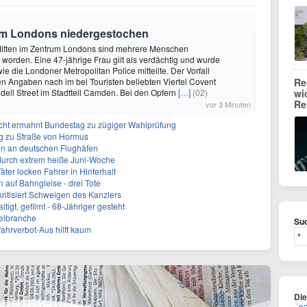
um Londons niedergestochen
Mitten im Zentrum Londons sind mehrere Menschen
worden. Eine 47-jährige Frau gilt als verdächtig und wurde
e die Londoner Metropolitan Police mitteilte. Der Vorfall
en Angaben nach im bei Touristen beliebten Viertel Covent
Re
dell Street im Stadtteil Camden. Bei den Opfern
[…]
(02)
wi
Re
vor 3 Minuten
cht ermahnt Bundestag zu zügiger Wahlprüfung
g zu Straße von Hormus
n an deutschen Flughäfen
 durch extrem heiße Juni-Woche
ter locken Fahrer in Hinterhalt
 auf Bahngleise - drei Tote
kritisiert Schweigen des Kanzlers
tigt, gefilmt - 68-Jähriger gesteht
delbranche
Suc
ahrverbot-Aus hilft kaum
Di