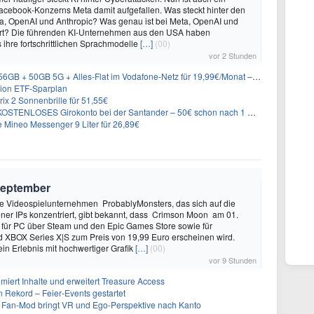
cebook-Konzerns Meta damit aufgefallen. Was steckt hinter den
ta, OpenAI und Anthropic? Was genau ist bei Meta, OpenAI und
ert? Die führenden KI-Unternehmen aus den USA haben
 ihre fortschrittlichen Sprachmodelle
[…]
(00)
vor 2 Stunden
 50GB 5G + Alles-Flat im Vodafone-Netz für 19,99€/Monat – eff. 0,20€/Monat
rion ETF-Sparplan
ix 2 Sonnenbrille für 51,55€
KOSTENLOSES Girokonto bei der Santander – 50€ schon nach 1 Woche!
ineo Messenger 9 Liter für 26,89€
September
 Videospielunternehmen ProbablyMonsters, das sich auf die
ner IPs konzentriert, gibt bekannt, dass Crimson Moon am 01.
für PC über Steam und den Epic Games Store sowie für
d XBOX Series X|S zum Preis von 19,99 Euro erscheinen wird.
ein Erlebnis mit hochwertiger Grafik
[…]
(00)
vor 9 Stunden
imiert Inhalte und erweitert Treasure Access
n Rekord – Feier‑Events gestartet
 Fan-Mod bringt VR und Ego-Perspektive nach Kanto