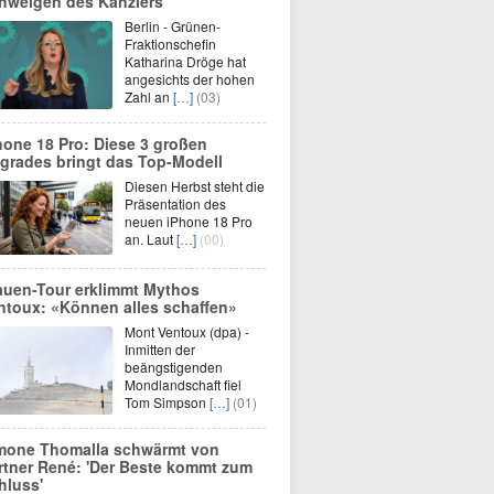
hweigen des Kanzlers
Berlin - Grünen-
Fraktionschefin
Katharina Dröge hat
angesichts der hohen
Zahl an
[…]
(03)
hone 18 Pro: Diese 3 großen
grades bringt das Top-Modell
Diesen Herbst steht die
Präsentation des
neuen iPhone 18 Pro
an. Laut
[…]
(00)
auen-Tour erklimmt Mythos
ntoux: «Können alles schaffen»
Mont Ventoux (dpa) -
Inmitten der
beängstigenden
Mondlandschaft fiel
Tom Simpson
[…]
(01)
mone Thomalla schwärmt von
rtner René: 'Der Beste kommt zum
hluss'