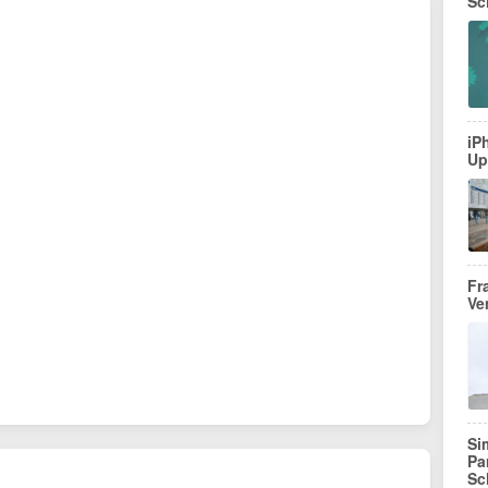
Sc
iP
Up
Fr
Ve
Si
Pa
Sc