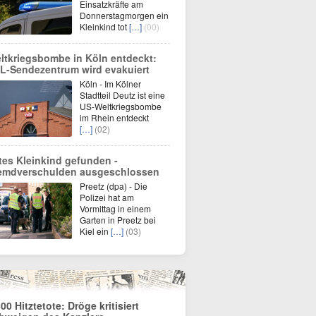
Einsatzkräfte am
Donnerstagmorgen ein
Kleinkind tot
[…]
(00)
ltkriegsbombe in Köln entdeckt:
L-Sendezentrum wird evakuiert
Köln - Im Kölner
Stadtteil Deutz ist eine
US-Weltkriegsbombe
im Rhein entdeckt
[…]
(02)
tes Kleinkind gefunden -
emdverschulden ausgeschlossen
Preetz (dpa) - Die
Polizei hat am
Vormittag in einem
Garten in Preetz bei
Kiel ein
[…]
(03)
600 Hitztetote: Dröge kritisiert