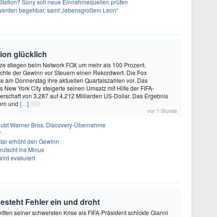
tation? Sony soll neue Einnahmequellen prüfen
 werden begehbar, samt „lebensgroßem Leon“
on glücklich
e stiegen beim Network FOX um mehr als 100 Prozent.
eichte der Gewinn vor Steuern einen Rekordwert. Die Fox
lte am Donnerstag ihre aktuellen Quartalszahlen vor. Das
New York City steigerte seinen Umsatz mit Hilfe der FIFA-
erschaft von 3,287 auf 4,212 Milliarden US-Dollar. Das Ergebnis
uern und
[…]
(00)
vor 1 Stunde
laubt Warner Bros. Discovery-Übernahme
r
tar erhöht den Gewinn
rutscht ins Minus
ird evakuiert
gesteht Fehler ein und droht
mitten seiner schwersten Krise als FIFA-Präsident schickte Gianni