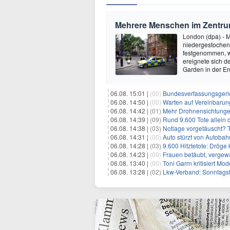
Mehrere Menschen im Zentr
London (dpa) - 
niedergestochen 
festgenommen, wi
ereignete sich d
Garden in der En
06.08. 15:01 |
(00)
Bundesverfassungsgeri
06.08. 14:50 |
(00)
Warten auf Vereinbarun
06.08. 14:42 |
(01)
Mehr Drohnensichtunge
06.08. 14:39 |
(09)
Rund 9.600 Tote allein
06.08. 14:38 |
(03)
Notlage vorgetäuscht? Tä
06.08. 14:31 |
(00)
Auto stürzt von Autobahn
06.08. 14:28 |
(03)
9.600 Hitztetote: Dröge 
06.08. 14:23 |
(00)
Frauen betäubt, vergewal
06.08. 13:40 |
(00)
Toni Garrn kritisiert Mo
06.08. 13:28 |
(02)
Lkw-Verband: Sonntagsf