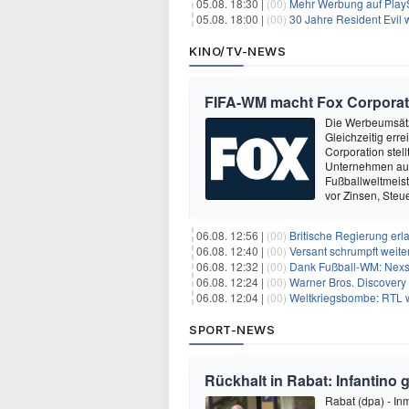
05.08. 18:30 |
(00)
Mehr Werbung auf PlayS
05.08. 18:00 |
(00)
30 Jahre Resident Evil
KINO/TV-NEWS
FIFA-WM macht Fox Corporati
Die Werbeumsätz
Gleichzeitig err
Corporation stel
Unternehmen aus 
Fußballweltmeist
vor Zinsen, Ste
06.08. 12:56 |
(00)
Britische Regierung er
06.08. 12:40 |
(00)
Versant schrumpft weite
06.08. 12:32 |
(00)
Dank Fußball-WM: Nexs
06.08. 12:24 |
(00)
Warner Bros. Discovery 
06.08. 12:04 |
(00)
Weltkriegsbombe: RTL w
SPORT-NEWS
Rückhalt in Rabat: Infantino 
Rabat (dpa) - In