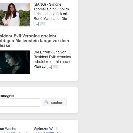
(BANG) - Simone
Thomalla gibt Einblick
in ihr Liebesglück mit
René Marchand. Die
[…]
(00)
sident Evil Veronica erreicht
chtigen Meilenstein lange vor dem
lease
Die Entwicklung von
Resident Evil: Veronica
scheint weiterhin nach
Plan zu
[…]
(00)
hbegriff
suchen
ese
Woche
Vorletzte
Woche