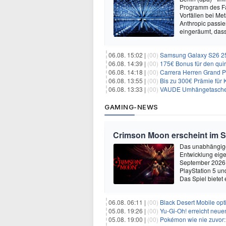
Programm des Fa
Vorfällen bei Me
Anthropic passi
eingeräumt, dass
06.08. 15:02 |
(00)
Samsung Galaxy S26 256GB +
06.08. 14:39 |
(00)
175€ Bonus für den qui
06.08. 14:18 |
(00)
Carrera Herren Grand Pr
06.08. 13:55 |
(00)
Bis zu 300€ Prämie für 
06.08. 13:33 |
(00)
VAUDE Umhängetasche M
GAMING-NEWS
Crimson Moon erscheint im 
Das unabhängige
Entwicklung eige
September 2026 
PlayStation 5 un
Das Spiel bietet 
06.08. 06:11 |
(00)
Black Desert Mobile opt
05.08. 19:26 |
(00)
Yu‑Gi‑Oh! erreicht neue
05.08. 19:00 |
(00)
Pokémon wie nie zuvor: