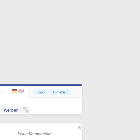
Login
Anmelden
Werben
- keine Kommentare -