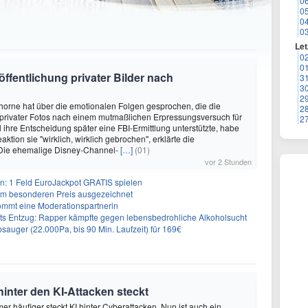
0
0
0
0
Let
0
0
öffentlichung privater Bilder nach
3
3
2
horne hat über die emotionalen Folgen gesprochen, die die
2
 privater Fotos nach einem mutmaßlichen Erpressungsversuch für
2
l ihre Entscheidung später eine FBI-Ermittlung unterstützte, habe
eaktion sie "wirklich, wirklich gebrochen", erklärte die
 Die ehemalige Disney-Channel-
[…]
(01)
vor 2 Stunden
: 1 Feld EuroJackpot GRATIS spielen
nem besonderen Preis ausgezeichnet
kommt eine Moderationspartnerin
s Entzug: Rapper kämpfte gegen lebensbedrohliche Alkoholsucht
auger (22.000Pa, bis 90 Min. Laufzeit) für 169€
inter den KI-Attacken steckt
mer häufiger steckt KI hinter Cyberattacken. Nun ist auch ein