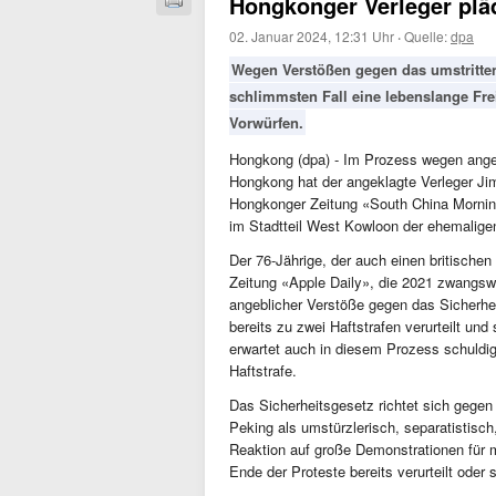
Hongkonger Verleger pläd
02. Januar 2024, 12:31 Uhr
·
Quelle:
dpa
Wegen Verstößen gegen das umstritten
schlimmsten Fall eine lebenslange Frei
Vorwürfen.
Hongkong (dpa) - Im Prozess wegen angeb
Hongkong hat der angeklagte Verleger Jimmy
Hongkonger Zeitung «South China Mornin
im Stadtteil West Kowloon der ehemaligen
Der 76-Jährige, der auch einen britische
Zeitung «Apple Daily», die 2021 zwangsw
angeblicher Verstöße gegen das Sicherhe
bereits zu zwei Haftstrafen verurteilt und 
erwartet auch in diesem Prozess schuldig
Haftstrafe.
Das Sicherheitsgesetz richtet sich gegen
Peking als umstürzlerisch, separatistisch,
Reaktion auf große Demonstrationen für m
Ende der Proteste bereits verurteilt oder 