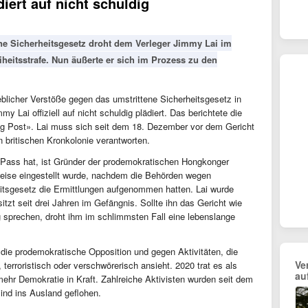
iert auf nicht schuldig
e Sicherheitsgesetz droht dem Verleger Jimmy Lai im
heitsstrafe. Nun äußerte er sich im Prozess zu den
licher Verstöße gegen das umstrittene Sicherheitsgesetz in
 Lai offiziell auf nicht schuldig plädiert. Das berichtete die
g Post». Lai muss sich seit dem 18. Dezember vor dem Gericht
 britischen Kronkolonie verantworten.
n Pass hat, ist Gründer der prodemokratischen Hongkonger
eise eingestellt wurde, nachdem die Behörden wegen
itsgesetz die Ermittlungen aufgenommen hatten. Lai wurde
sitzt seit drei Jahren im Gefängnis. Sollte ihn das Gericht wie
 sprechen, droht ihm im schlimmsten Fall eine lebenslange
 die prodemokratische Opposition und gegen Aktivitäten, die
Ve
 terroristisch oder verschwörerisch ansieht. 2020 trat es als
au
ehr Demokratie in Kraft. Zahlreiche Aktivisten wurden seit dem
sind ins Ausland geflohen.