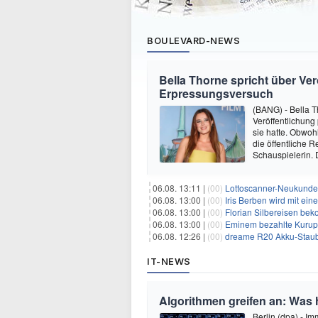
BOULEVARD-NEWS
Bella Thorne spricht über Ver
Erpressungsversuch
(BANG) - Bella T
Veröffentlichung
sie hatte. Obwoh
die öffentliche R
Schauspielerin.
06.08. 13:11 |
(00)
Lottoscanner-Neukunden
06.08. 13:00 |
(00)
Iris Berben wird mit ei
06.08. 13:00 |
(00)
Florian Silbereisen be
06.08. 13:00 |
(00)
Eminem bezahlte Kurupt
06.08. 12:26 |
(00)
dreame R20 Akku-Staubs
IT-NEWS
Algorithmen greifen an: Was h
Berlin (dpa) - Im