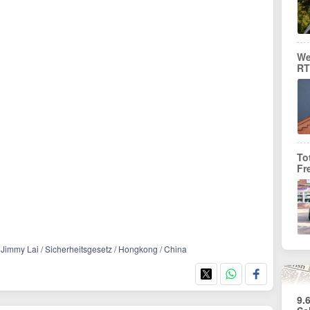
We
RT
To
Fr
 / Jimmy Lai / Sicherheitsgesetz / Hongkong / China
9.