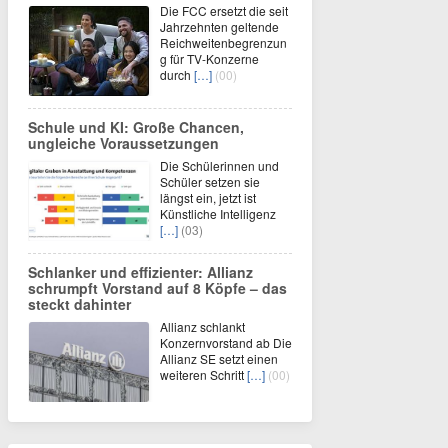
Die FCC ersetzt die seit
Jahrzehnten geltende
Reichweitenbegrenzun
g für TV-Konzerne
durch
[…]
(00)
Schule und KI: Große Chancen,
ungleiche Voraussetzungen
Die Schülerinnen und
Schüler setzen sie
längst ein, jetzt ist
Künstliche Intelligenz
[…]
(03)
Schlanker und effizienter: Allianz
schrumpft Vorstand auf 8 Köpfe – das
steckt dahinter
Allianz schlankt
Konzernvorstand ab Die
Allianz SE setzt einen
weiteren Schritt
[…]
(00)