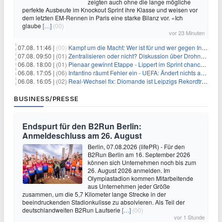
zeigten auch ohne die lange mögliche
perfekte Ausbeute im Knockout Sprint ihre Klasse und weisen vor
dem letzten EM-Rennen in Paris eine starke Bilanz vor. «Ich
glaube
[…]
(00)
vor 23 Minuten
07.08. 11:46 |
(00)
Kampf um die Macht: Wer ist für und wer gegen Infantino?
07.08. 09:50 |
(01)
Zentralisieren oder nicht? Diskussion über Drohnenabwehr
06.08. 18:00 |
(01)
Pienaar gewinnt Etappe - Lippert im Sprint chancenlos
06.08. 17:05 |
(06)
Infantino räumt Fehler ein - UEFA: Ändert nichts an Boykott
06.08. 16:05 |
(02)
Real-Wechsel fix: Diomande ist Leipzigs Rekordtransfer
BUSINESS/PRESSE
Endspurt für den B2Run Berlin:
Anmeldeschluss am 26. August
Berlin, 07.08.2026 (lifePR) - Für den
B2Run Berlin am 16. September 2026
können sich Unternehmen noch bis zum
26. August 2026 anmelden. Im
Olympiastadion kommen Mitarbeitende
aus Unternehmen jeder Größe
zusammen, um die 5,7 Kilometer lange Strecke in der
beeindruckenden Stadionkulisse zu absolvieren. Als Teil der
deutschlandweiten B2Run Laufserie
[…]
(00)
vor 1 Stunde