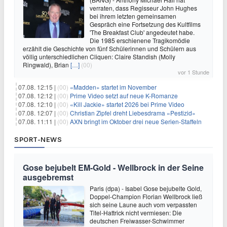
verraten, dass Regisseur John Hughes
bei ihrem letzten gemeinsamen
Gespräch eine Fortsetzung des Kultfilms
'The Breakfast Club' angedeutet habe.
Die 1985 erschienene Tragikomödie
erzählt die Geschichte von fünf Schülerinnen und Schülern aus
völlig unterschiedlichen Cliquen: Claire Standish (Molly
Ringwald), Brian
[…]
(00)
vor 1 Stunde
07.08. 12:15 |
(00)
«Madden» startet im November
07.08. 12:12 |
(00)
Prime Video setzt auf neue K-Romanze
07.08. 12:10 |
(00)
«Kill Jackie» startet 2026 bei Prime Video
07.08. 12:07 |
(00)
Christian Zipfel dreht Liebesdrama «Pestizid»
07.08. 11:11 |
(00)
AXN bringt im Oktober drei neue Serien-Staffeln
SPORT-NEWS
Gose bejubelt EM-Gold - Wellbrock in der Seine
ausgebremst
Paris (dpa) - Isabel Gose bejubelte Gold,
Doppel-Champion Florian Wellbrock ließ
sich seine Laune auch vom verpassten
Titel-Hattrick nicht vermiesen: Die
deutschen Freiwasser-Schwimmer