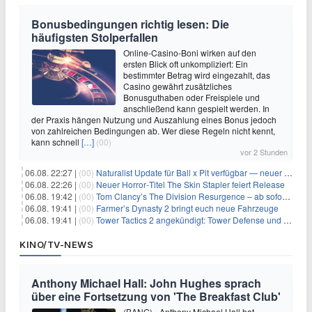
Bonusbedingungen richtig lesen: Die
häufigsten Stolperfallen
Online-Casino-Boni wirken auf den
ersten Blick oft unkompliziert: Ein
bestimmter Betrag wird eingezahlt, das
Casino gewährt zusätzliches
Bonusguthaben oder Freispiele und
anschließend kann gespielt werden. In
der Praxis hängen Nutzung und Auszahlung eines Bonus jedoch
von zahlreichen Bedingungen ab. Wer diese Regeln nicht kennt,
kann schnell
[…]
(00)
vor 2 Stunden
06.08. 22:27 |
(00)
Naturalist Update für Ball x Pit verfügbar — neuer Content auf allen Plattformen
06.08. 22:26 |
(00)
Neuer Horror‑Titel The Skin Stapler feiert Release
06.08. 19:42 |
(00)
Tom Clancy’s The Division Resurgence – ab sofort für euch verfügbar
06.08. 19:41 |
(00)
Farmer’s Dynasty 2 bringt euch neue Fahrzeuge
06.08. 19:41 |
(00)
Tower Tactics 2 angekündigt: Tower Defense und Deckbuilding Kombo kehrt zurück
KINO/TV-NEWS
Anthony Michael Hall: John Hughes sprach
über eine Fortsetzung von 'The Breakfast Club'
(BANG) - Anthony Michael Hall hat