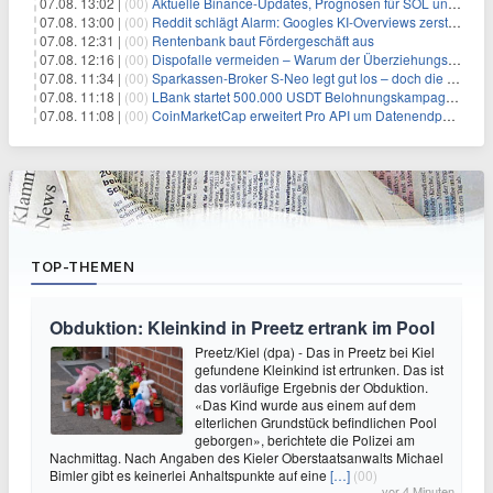
07.08. 13:02 |
(00)
Aktuelle Binance-Updates, Prognosen für SOL und DOGE: Zusammenfassung vom 7. August
07.08. 13:00 |
(00)
Reddit schlägt Alarm: Googles KI-Overviews zerstören das Traffic-Geschäftsmodell
07.08. 12:31 |
(00)
Rentenbank baut Fördergeschäft aus
07.08. 12:16 |
(00)
Dispofalle vermeiden – Warum der Überziehungskredit teurer ist als gedacht
07.08. 11:34 |
(00)
Sparkassen-Broker S-Neo legt gut los – doch die Schwachstellen bleiben
07.08. 11:18 |
(00)
LBank startet 500.000 USDT Belohnungskampagne mit Pudgy Penguins
07.08. 11:08 |
(00)
CoinMarketCap erweitert Pro API um Datenendpunkte für reale Vermögenswerte
TOP-THEMEN
Obduktion: Kleinkind in Preetz ertrank im Pool
Preetz/Kiel (dpa) - Das in Preetz bei Kiel
gefundene Kleinkind ist ertrunken. Das ist
das vorläufige Ergebnis der Obduktion.
«Das Kind wurde aus einem auf dem
elterlichen Grundstück befindlichen Pool
geborgen», berichtete die Polizei am
Nachmittag. Nach Angaben des Kieler Oberstaatsanwalts Michael
Bimler gibt es keinerlei Anhaltspunkte auf eine
[…]
(00)
vor 4 Minuten