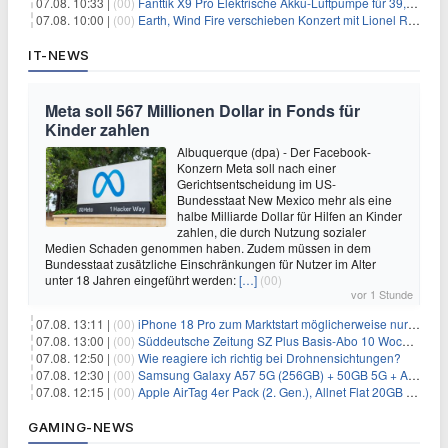
07.08. 10:33 |
(00)
Fanttik X9 Pro Elektrische Akku-Luftpumpe für 39,99€
07.08. 10:00 |
(00)
Earth, Wind Fire verschieben Konzert mit Lionel Richie nach medizinischem Notfall
IT-NEWS
Meta soll 567 Millionen Dollar in Fonds für
Kinder zahlen
Albuquerque (dpa) - Der Facebook-
Konzern Meta soll nach einer
Gerichtsentscheidung im US-
Bundesstaat New Mexico mehr als eine
halbe Milliarde Dollar für Hilfen an Kinder
zahlen, die durch Nutzung sozialer
Medien Schaden genommen haben. Zudem müssen in dem
Bundesstaat zusätzliche Einschränkungen für Nutzer im Alter
unter 18 Jahren eingeführt werden:
[…]
(00)
vor 1 Stunde
07.08. 13:11 |
(00)
iPhone 18 Pro zum Marktstart möglicherweise nur begrenzt verfügbar
07.08. 13:00 |
(00)
Süddeutsche Zeitung SZ Plus Basis-Abo 10 Wochen für 10€
07.08. 12:50 |
(00)
Wie reagiere ich richtig bei Drohnensichtungen?
07.08. 12:30 |
(00)
Samsung Galaxy A57 5G (256GB) + 50GB 5G + Alles-Flat im Vodafone-Netz für 19,99€/Monat – eff. 2,36€/Monat
07.08. 12:15 |
(00)
Apple AirTag 4er Pack (2. Gen.), Allnet Flat 20GB 5G im Telekom-Netz für 14,99€/Monat – eff. 2,07€/Monat
GAMING-NEWS