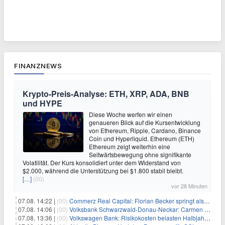
FINANZNEWS
Krypto-Preis-Analyse: ETH, XRP, ADA, BNB
und HYPE
Diese Woche werfen wir einen
genaueren Blick auf die Kursentwicklung
von Ethereum, Ripple, Cardano, Binance
Coin und Hyperliquid. Ethereum (ETH)
Ethereum zeigt weiterhin eine
Seitwärtsbewegung ohne signifikante
Volatilität. Der Kurs konsolidiert unter dem Widerstand von
$2.000, während die Unterstützung bei $1.800 stabil bleibt.
[…]
(00)
vor 28 Minuten
07.08. 14:22 |
(00)
Commerz Real Capital: Florian Becker springt als Leiter ein
07.08. 14:06 |
(00)
Volksbank Schwarzwald-Donau-Neckar: Carmen Wedam übernimmt Aufsichtsratsvorsitz
07.08. 13:36 |
(00)
Volkswagen Bank: Risikokosten belasten Halbjahresergebnis