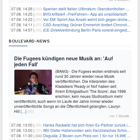
07.08. 14:26 |
(00)
Spanien stellt Italien Ultimatum: Grenzkontrollen beenden
07.08. 14:25 |
(00)
BVG kritisiert «FreiFahren»-App als unsolidarisch
07.08. 14:22 |
(00)
Vor EM: Sprint-Ass Ansah wehrt sich gegen drohende Sperre
07.08. 14:11 |
(00)
CSD-Anschlag: Grüner Emmerich fordert Chronologie von Dobrindt
07.08. 14:07 |
(00)
ICE-Direktverbindung Berlin-Paris vorerst eingestellt
BOULEVARD-NEWS
Die Fugees kündigen neue Musik an: 'Auf
jeden Fall'
(BANG) - Die Fugees wollen erstmals seit
rund 30 Jahren wieder neue Musik
veröffentlichen. Die Interpreten des
Klassikers 'Ready or Not' haben seit
ihrem Erfolgsalbum 'The Score', das 1996
erschien, kein neues Studioalbum mehr
veröffentlicht, auch wenn im Laufe der Jahre immer wieder
unveröffentlichte Songs an die Öffentlichkeit gelangten. Lauryn
Hill
[…]
(00)
vor 1 Stunde
07.08. 13:00 |
(00)
Hanka Rackwitz hat sich ihren Ex-Partner zurück ins Haus geholt
07.08. 13:00 |
(00)
Will Dieter Hallervorden sein französisches Schloss verkaufen?
07.08. 11:30 |
(04)
Degusta: 2 Boxen zum Preis von 1 für nur 16,99€ inkl. Versand