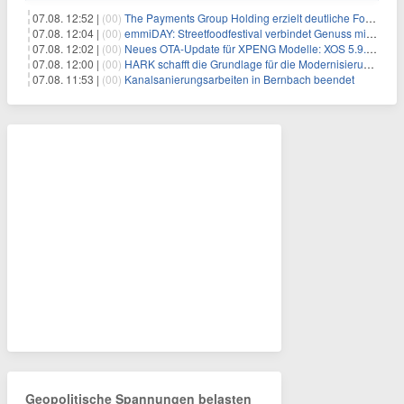
07.08. 12:52 |
(00)
The Payments Group Holding erzielt deutliche Fortschritte bei ihren AI-Projekten
07.08. 12:04 |
(00)
emmiDAY: Streetfoodfestival verbindet Genuss mit Engagement gegen Brustkrebs
07.08. 12:02 |
(00)
Neues OTA-Update für XPENG Modelle: XOS 5.9.5 erweitert Sicherheits-, Lade- und Komfortfunktionen
07.08. 12:00 |
(00)
HARK schafft die Grundlage für die Modernisierung seiner IBM i-Anwendungen
07.08. 11:53 |
(00)
Kanalsanierungsarbeiten in Bernbach beendet
Geopolitische Spannungen belasten