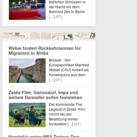
tödlichen Schüssen in
der Nacht vor dem
Bahnhof Zoo in Berlin
[…]
(07)
Weber fordert Rückkehrzentren für
Migranten in Afrika
Brüssel - Der
Europapolitiker Manfred
Weber (CSU) fordert als
Konsequenz aus dem
[…]
(01)
Zelda-Film: Ganondorf, Impa und
weitere Darsteller sollen feststehen
Der kommende The
Legend of Zelda -Film
nimmt bei der
Besetzung immer
konkretere
[…]
(01)
Nowitzkis erster NBA-Trainer: Don