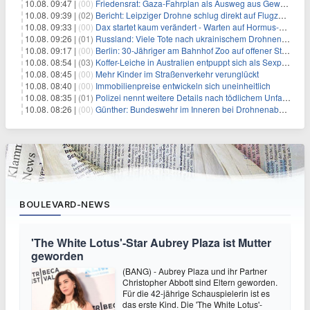
10.08. 09:47 |
(00)
Friedensrat: Gaza-Fahrplan als Ausweg aus Gewaltspirale
10.08. 09:39 |
(02)
Bericht: Leipziger Drohne schlug direkt auf Flugzeug ein
10.08. 09:33 |
(00)
Dax startet kaum verändert - Warten auf Hormus-Öffnung geht weiter
10.08. 09:26 |
(01)
Russland: Viele Tote nach ukrainischem Drohnenangriff
10.08. 09:17 |
(00)
Berlin: 30-Jähriger am Bahnhof Zoo auf offener Straße erschossen
10.08. 08:54 |
(03)
Koffer-Leiche in Australien entpuppt sich als Sexpuppe
10.08. 08:45 |
(00)
Mehr Kinder im Straßenverkehr verunglückt
10.08. 08:40 |
(00)
Immobilienpreise entwickeln sich uneinheitlich
10.08. 08:35 |
(01)
Polizei nennt weitere Details nach tödlichem Unfall auf B470
10.08. 08:26 |
(00)
Günther: Bundeswehr im Inneren bei Drohnenabwehr einsetzen
BOULEVARD-NEWS
'The White Lotus'-Star Aubrey Plaza ist Mutter
geworden
(BANG) - Aubrey Plaza und ihr Partner
Christopher Abbott sind Eltern geworden.
Für die 42-jährige Schauspielerin ist es
das erste Kind. Die 'The White Lotus'-