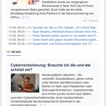
Darstellerin wurde am vergangenen
Wochenende in New York City mit ihrem
neugeborenen Baby gesichtet. Zuvor hatte sie die letzte
Broadway-Vorstellung ihres Partners in der Neuinszenierung von
Arthur
[…]
(00)
vor 1 Stunde
10.08. 08:43 |
(04)
Hemden.de: Bis zu 76% Rabatt + 20% Extra-Rabatt auf ALLE Hemden
10.08. 08:30 |
(00)
Ryan Murphy unterstützt Ariana Grande nach ihrem Ausstieg bei 'American Horror Story'
10.08. 08:30 |
(00)
Ricky Gervais erklärt, warum er nie wieder eine Preisverleihung moderieren will
10.08. 08:30 |
(00)
Usher wehrt sich gegen bizarre Verschwörungstheorie über angeblichen 'Klon'
09.08. 22:05 |
(06)
Supermarkt- und Discounterangebote vom 10. – 15.08.2026
IT-NEWS
Cyberversicherung: Brauche ich die und wie
schützt sie?
Hamburg/Berlin (dpa/tmn) - Sie
verbreiten Schadsoftware, gehen online
unter falscher Identität shoppen oder
fischen im Netz nach Passwörtern oder
Zahlungsinformationen: Cyberkriminelle
sind immer auf der Suche nach Opfern.
Laut dem Cybersicherheitsmonitor, einer repräsentativen
Dunkelfeldstudie des Bundesamts für Sicherheit in der
Informationstechnik
[…]
(00)