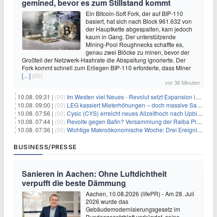
gemined, bevor es zum Stillstand kommt
Ein Bitcoin-Soft Fork, der auf BIP-110
basiert, hat sich nach Block 961.632 von
der Hauptkette abgespalten, kam jedoch
kaum in Gang. Der unterstützende
Mining-Pool Roughnecks schaffte es,
genau zwei Blöcke zu minen, bevor der
Großteil der Netzwerk-Hashrate die Abspaltung ignorierte. Der
Fork kommt schnell zum Erliegen BIP-110 erforderte, dass Miner
[…]
(00)
vor 36 Minuten
10.08. 09:31 |
(00)
Im Westen viel Neues - Revolut setzt Expansion in Europa fort
10.08. 09:00 |
(00)
LEG kassiert Mieterhöhungen – doch massive Sanierungskosten fressen Gewinne auf
10.08. 07:56 |
(00)
Cysic (CYS) erreicht neues Allzeithoch nach Upbit-Listing
10.08. 07:44 |
(00)
Revolte gegen Bafin? Versammlung der Raiba Plankstetten mit brisanter Agenda
10.08. 07:36 |
(00)
Wichtige Makroökonomische Woche: Drei Ereignisse, die Bitcoin beeinflussen könnten
BUSINESS/PRESSE
Sanieren in Aachen: Ohne Luftdichtheit
verpufft die beste Dämmung
Aachen, 10.08.2026 (lifePR) - Am 28. Juli
2026 wurde das
Gebäudemodernisierungsgesetz im
Bundesgesetzblatt verkündet, seine