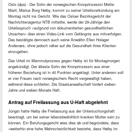
Oslo (dpa) - Der Sohn der norwegischen Kronprinzessin Mette-
Marit, Marius Borg Høiby, kommt zu seiner Urteilsverkündung am
Montag nicht ins Gericht. Wie das Osloer Bezirksgericht der
Nachrichtenagentur NTB mitteilte, werde der 29-Jährige den
Urteilsspruch «aufgrund von dokumentierten gesundheitlichen
Ursachen» über einen Video-Link vom Gefängnis aus mitverfolgen.
Das bestätigte demnach auch seine Anwältin Ellen Holager
Andenæs, ohne jedoch näher auf die Gesundheit ihres Klienten
einzugehen.
Das Urteil im Mammutprozess gegen Høiby ist für Montagmorgen
angekündigt. Der älteste Sohn der Kronprinzessin aus einer
früheren Beziehung ist in 40 Punkten angeklagt. Unter anderem soll
er vier Frauen nach norwegischem Recht vergewaltigt haben,
während diese schliefen. Die Staatsanwaltschaft fordert sieben
Jahre und sieben Monate Haft.
Antrag auf Freilassung aus U-Haft abgelehnt
Jüngst hatte Høiby die Freilassung aus der Untersuchungshaft
beantragt, um bei seiner lebensbedrohlich kranken Mutter sein zu
können. Ein Berufungsgericht wies dies ab und begründete, dass
«weiterhin eine hohe Wahrscheinlichkeit bestehe, dass Høiby im