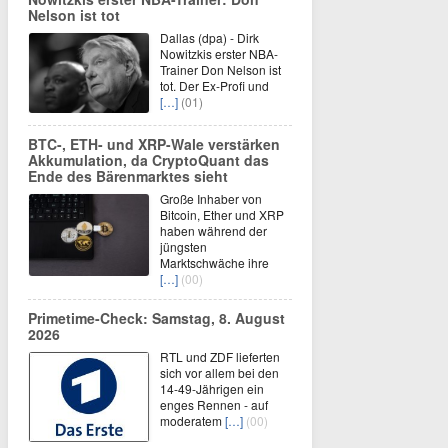
Nelson ist tot
Dallas (dpa) - Dirk
Nowitzkis erster NBA-
Trainer Don Nelson ist
tot. Der Ex-Profi und
[…]
(01)
BTC-, ETH- und XRP-Wale verstärken
Akkumulation, da CryptoQuant das
Ende des Bärenmarktes sieht
Große Inhaber von
Bitcoin, Ether und XRP
haben während der
jüngsten
Marktschwäche ihre
[…]
(00)
Primetime-Check: Samstag, 8. August
2026
RTL und ZDF lieferten
sich vor allem bei den
14-49-Jährigen ein
enges Rennen - auf
moderatem
[…]
(00)