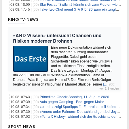
08.08. 18:00 |
(00)
Star Fox auf Switch 2 könnte sich zum Flop entwickeln
08.08. 17:45 |
(00)
Take-Two-Chef nennt GTA 6 für 80 Euro ein „unglaubliches Schnäppchen“
KINO/TV-NEWS
«ARD Wissen» untersucht Chancen und
Risiken moderner Drohnen
Eine neue Dokumentation widmet sich
dem rasanten Aufstieg unbemannter
Fluggeräte. Dabei geht es um
Sicherheitsrisiken ebenso wie um zivile
und militärische Einsatzmöglichkeiten.
Das Erste zeigt am Montag, 31. August,
um 22.50 Uhr die «ARD Wissen»-Dokumentation Game of
Drones – Was fliegt da am Himmel?. Der Film von Boris Geiger
begleitet Wissenschaftsjournalist Manuel Stark bei seiner
[…]
(00)
vor 2 Stunden
10.08. 07:43 |
(00)
Primetime-Check: Sonntag, 11. August 2026
10.08. 07:39 |
(00)
Auto gegen Camping - Beet gegen Motor
10.08. 07:34 |
(00)
«plan b» zeigt Spartipps für Fernreisen mit kleinem Budget
10.08. 07:30 |
(00)
«Amore unter Palmen» Deutschland geht bei Joyn weiter
10.08. 07:02 |
(00)
«Terra X History» widmet sich der Geschichte der deutschen Vereine
SPORT-NEWS