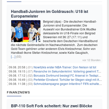
Handball-Junioren im Goldrausch: U18 ist
Europameister
Belgrad (dpa) - Die deutschen Handball-
Junioren sind Europameister. Die
Auswahl von Bundestrainer Erik Wudtke
deklassierte im U18-Finale von Belgrad
Slowenien mit 36: 27 (17: 11) und
bescherte dem Deutschen Handballbund
die nächste Goldmedaille im Nachwuchsbereich. Zum deutschen
Gold-Team gehören unter anderem Elvis Kretzschmar, Sohn von
Handball-Ikone Stefan Kretzschmar, sowie Kalle Gaugisch,
[…]
(03)
vor 12 Stunden
09.08. 20:58 |
(01)
Nowitzkis erster NBA-Trainer: Don Nelson ist tot
09.08. 19:15 |
(07)
Revanche im Sekundenkrimi: Vollering gewinnt Tour
09.08. 17:12 |
(02)
Borussia Dortmund besiegt FC Arsenal in Testspiel mit 3:2
09.08. 16:49 |
(03)
Perfekter Einstand: Torhüter ter Stegen siegt mit Ajax
09.08. 11:38 |
(03)
Schmutzkampagne gegen Infantino? FIFA schaltet auf Angriff
FINANZNEWS
BIP-110 Soft Fork scheitert: Nur zwei Blöcke