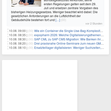
ersten Regelungen gelten seit dem 29.
Juli und ersetzen zentrale Vorgaben des
bisherigen Heizungsgesetzes. Weniger beachtet wird dabei: Die
gesetzlichen Anforderungen an die Luftdichtheit der
Gebäudehülle bestehen fort und
[…]
(00)
vor 2 Stunden
10.08. 09:00 |
(00)
Wie ein Container die Single-Use-Bag-Komplexität reduziert
10.08. 08:35 |
(00)
expopharm 2026: Welche Digitalisierungsthemen Apotheken betreffen
10.08. 08:30 |
(00)
SAP CML zu SAP CMS Migration: Wie Banken ihr Sicherheitenmanagement für SAP S/4HANA modernisieren und regulatorische Anforderungen erfüllen
10.08. 08:20 |
(00)
Drei praxisnahe Online-Seminare zum neuen GModG Ende August und Anfang September 2026
10.08. 08:10 |
(00)
Ersatzteillager digitalisieren: Weniger Suchzeiten, mehr Produktivität