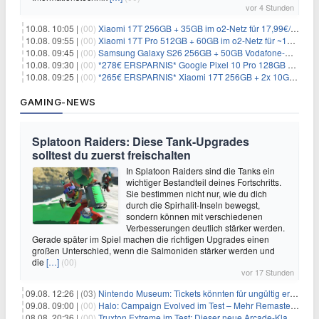
vor 4 Stunden
10.08. 10:05 |
(00)
Xiaomi 17T 256GB + 35GB im o2-Netz für 17,99€/Monat (effektiv -2,47€/Monat)
10.08. 09:55 |
(00)
Xiaomi 17T Pro 512GB + 60GB im o2-Netz für ~19,99€/Monat (effektiv -7,22€/Monat)
10.08. 09:45 |
(00)
Samsung Galaxy S26 256GB + 50GB Vodafone-Netz für 19,99€/Monat (effektiv 1,26€/Monat)
10.08. 09:30 |
(00)
*278€ ERSPARNIS* Google Pixel 10 Pro 128GB + 60GB im o2-Netz für ~19,99€/Monat
10.08. 09:25 |
(00)
*265€ ERSPARNIS* Xiaomi 17T 256GB + 2x 10GB im o2-Netz für ~9,98€/Monat
GAMING-NEWS
Splatoon Raiders: Diese Tank-Upgrades
solltest du zuerst freischalten
In Splatoon Raiders sind die Tanks ein
wichtiger Bestandteil deines Fortschritts.
Sie bestimmen nicht nur, wie du dich
durch die Spirhalit-Inseln bewegst,
sondern können mit verschiedenen
Verbesserungen deutlich stärker werden.
Gerade später im Spiel machen die richtigen Upgrades einen
großen Unterschied, wenn die Salmoniden stärker werden und
die
[…]
(00)
vor 17 Stunden
09.08. 12:26 |
(03)
Nintendo Museum: Tickets könnten für ungültig erklärt werden!
09.08. 09:00 |
(00)
Halo: Campaign Evolved im Test – Mehr Remaster als Remake
08.08. 20:36 |
(00)
Truxton Extreme im Test: Dieser neue Arcade-Klassiker verzeiht dir gar nichts