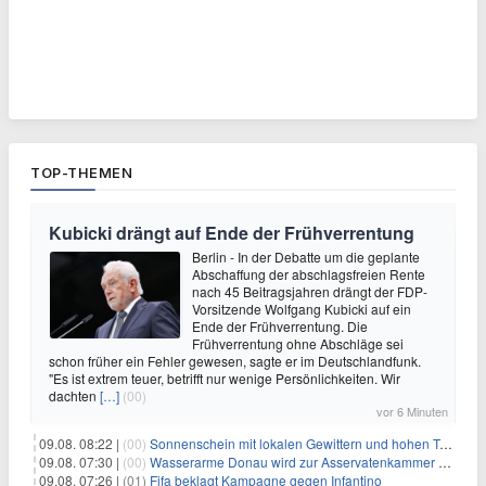
TOP-THEMEN
Kubicki drängt auf Ende der Frühverrentung
Berlin - In der Debatte um die geplante
Abschaffung der abschlagsfreien Rente
nach 45 Beitragsjahren drängt der FDP-
Vorsitzende Wolfgang Kubicki auf ein
Ende der Frühverrentung. Die
Frühverrentung ohne Abschläge sei
schon früher ein Fehler gewesen, sagte er im Deutschlandfunk.
"Es ist extrem teuer, betrifft nur wenige Persönlichkeiten. Wir
dachten
[…]
(00)
vor 6 Minuten
09.08. 08:22 |
(00)
Sonnenschein mit lokalen Gewittern und hohen Temperaturen
09.08. 07:30 |
(00)
Wasserarme Donau wird zur Asservatenkammer der Geschichte
09.08. 07:26 |
(01)
Fifa beklagt Kampagne gegen Infantino