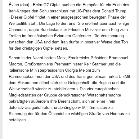
Évian (dpa) - Beim G7-Gipfel suchen die Europäer für ein Ende des
Iran-Krieges den Schulterschluss mit US-Präsident Donald Trump.
«Dieser Gipfel findet in einer ausgesprochen bewegten Phase der
Weltpolitik statt. Die Lage fordert uns. Sie eröffnet aber auch einige
Chancen», sagte Bundeskanzler Friedrich Merz vor dem Flug zum
Treffen im französischen Évian am Genfersee. Die Vereinbarung
zwischen den USA und dem Iran dürfte in positiver Weise den Ton
für den dreitägigen Gipfel setzen.
Schon in der Nacht hatten Merz, Frankreichs Präsident Emmanuel
Macron, Großbritanniens Premierminister Keir Starmer und die
italienische Ministerpräsidentin Giorgia Meloni zum
Rahmenabkommen der USA und des Irans gemeinsam erklärt: «Mit
dem Abkommen öffnet sich eine Gelegenheit, die Region und die
Weltwirtschaft wieder zu stabilisieren.» Die vier europäischen
Mitgliedstaaten der Gruppe demokratischer Wirtschaftsmächte
bekräftigten außerdem ihre Bereitschaft, sich an einer «rein
defensiv ausgerichteten, unabhängigen» Militärmission zur
Sicherung der für den Ölhandel so wichtigen Straße von Hormus zu
beteiligen.