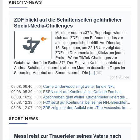
KINO/TV-NEWS
ZDF blickt auf die Schattenseiten gefährlicher
Social-Media-Challenges
Mit einer neuen «37°»-Reportage widmet
sich das ZDF einem Phänomen, das vor
allem Jugendliche betrifft. Am Dienstag,
15. September, um 22.15 Uhr zeigt das
ZDF die Dokumentation „Klicks um jeden
Preis – Wenn TikTok-Challenges zur
Gefahr werden“ der Reihe 37°. Der Film von Kathi Liesenfeld und
Andrea Schäfer steht bereits ab dem Morgen desselben Tages im
Streaming-Angebot des Senders bereit. Die
[…]
(00)
vor 1 Stunde
09.08. 06:40 |
(00)
Carrie Underwood singt weiter für die NFL
09.08. 05:39 |
(00)
ESPN setzt auf Kontinuität im College Football
08.08. 16:58 |
(00)
Abschreiben geht weiter: Quotenmeter liefert die Vorlagen
08.08. 12:39 |
(00)
FOX setzt auf Kontinuität bei seiner NFL-Berichterstattung
08.08. 12:07 |
(02)
ZDF zeigt nur den Auftakt von «The Assassin» im Fernsehen
SPORT-NEWS
Messi reist zur Trauerfeier seines Vaters nach