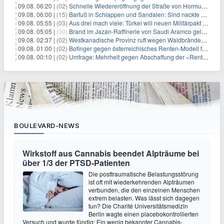
09.08. 06:20 |
(02)
Schnelle Wiedereröffnung der Straße von Hormus ungewiss
09.08. 06:00 |
(15)
Barfuß in Schlappen und Sandalen: Sind nackte Füße eklig?
09.08. 05:55 |
(03)
Aus drei mach viele: Türkei will neuen Militärpakt erweitern
09.08. 05:05 |
(00)
Brand im Jazan-Raffinerie von Saudi Aramco gelöscht: Auswirkungen auf die Energiemärkte
09.08. 02:37 |
(02)
Westkanadische Provinz ruft wegen Waldbränden Notstand aus
09.08. 01:00 |
(02)
Bofinger gegen österreichisches Renten-Modell für Schwerarbeiter
09.08. 00:10 |
(02)
Umfrage: Mehrheit gegen Abschaffung der «Rente mit 63»
BOULEVARD-NEWS
Wirkstoff aus Cannabis beendet Alpträume bei
über 1/3 der PTSD-Patienten
Die posttraumatische Belastungsstörung
ist oft mit wiederkehrenden Alpträumen
verbunden, die den einzelnen Menschen
extrem belasten. Was lässt sich dagegen
tun? Die Charité Universitätsmedizin
Berlin wagte einen placebokontrollierten
Versuch und wurde fündig: Ein wenig bekannter Cannabis-