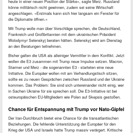
heute in einer neuen Position der Stärke», sagte Merz. Russland
könne militärisch nicht gewinnen, zudem sei seine Wirtschaft
angeschlagen. «Erstmals kann sich hier langsam ein Fenster für
die Diplomatie öffnen.»
Mit Trump wolle man über Vorschläge sprechen, die Deutschland,
Frankreich und Großbritannien mit dem ukrainischen Präsident
Wolodymyr Selenskyj beraten hätten. Selenskyj wird am Dienstag
an den Beratungen teilnehmen.
Bisher galten die USA als alleiniger Vermittler in dem Konflikt. Jetzt
wollen die E3 zusammen mit Trump neue Impulse setzen. Macron,
Starmer und Merz - die sogenannten E3 - starteten eine neue
Initiative. Die Europäer wollen mit am Verhandlungstisch sitzen,
sollte es zu neuen Gesprächen zwischen Russland und der Ukraine
kommen. Das Problem: Sie sind sich untereinander nicht einig, wer
in Sachen Ukraine für sie sprechen soll. Die E3-Initiative ist bei
osteuropäischen EU-Mitgliedern wie Polen auf Skepsis gestoßen.
Chance für Entspannung mit Trump vor Nato-Gipfel
Der Iran-Durchbruch bietet eine Chance für die transatlantischen
Beziehungen. Die fehlende Unterstützung der Europäer für den
Krieg der USA und Israels hatte Trump massiv verärgert. Kritische