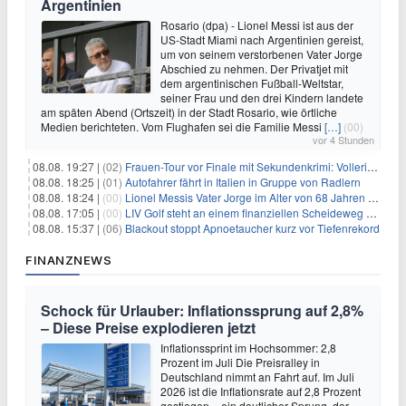
Argentinien
Rosario (dpa) - Lionel Messi ist aus der
US-Stadt Miami nach Argentinien gereist,
um von seinem verstorbenen Vater Jorge
Abschied zu nehmen. Der Privatjet mit
dem argentinischen Fußball-Weltstar,
seiner Frau und den drei Kindern landete
am späten Abend (Ortszeit) in der Stadt Rosario, wie örtliche
Medien berichteten. Vom Flughafen sei die Familie Messi
[…]
(00)
vor 4 Stunden
08.08. 19:27 |
(02)
Frauen-Tour vor Finale mit Sekundenkrimi: Vollering in Gelb
08.08. 18:25 |
(01)
Autofahrer fährt in Italien in Gruppe von Radlern
08.08. 18:24 |
(00)
Lionel Messis Vater Jorge im Alter von 68 Jahren gestorben
08.08. 17:05 |
(00)
LIV Golf steht an einem finanziellen Scheideweg auf der Suche nach neuen Investitionen
08.08. 15:37 |
(06)
Blackout stoppt Apnoetaucher kurz vor Tiefenrekord
FINANZNEWS
Schock für Urlauber: Inflationssprung auf 2,8%
– Diese Preise explodieren jetzt
Inflationssprint im Hochsommer: 2,8
Prozent im Juli Die Preisralley in
Deutschland nimmt an Fahrt auf. Im Juli
2026 ist die Inflationsrate auf 2,8 Prozent
gestiegen – ein deutlicher Sprung, der