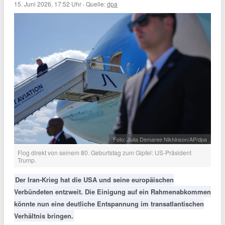
15. Juni 2026, 17:52 Uhr
·
Quelle:
dpa
Foto: Julia Demaree Nikhinson/AP/dpa
Flog direkt von seinem 80. Geburtstag zum Gipfel: US-Präsident
Trump.
Der Iran-Krieg hat die USA und seine europäischen
Verbündeten entzweit. Die Einigung auf ein Rahmenabkommen
könnte nun eine deutliche Entspannung im transatlantischen
Verhältnis bringen.