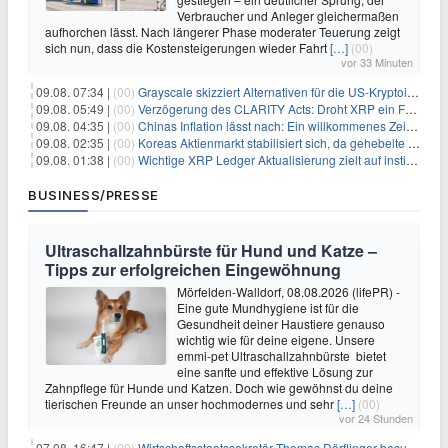
Verbraucher und Anleger gleichermaßen
aufhorchen lässt. Nach längerer Phase moderater Teuerung zeigt
sich nun, dass die Kostensteigerungen wieder Fahrt
[…]
(00)
vor 33 Minuten
09.08. 07:34 |
(00)
Grayscale skizziert Alternativen für die US-Kryptoindustrie ohne CLARITY Act
09.08. 05:49 |
(00)
Verzögerung des CLARITY Acts: Droht XRP ein Fall unter die $1-Marke?
09.08. 04:35 |
(00)
Chinas Inflation lässt nach: Ein willkommenes Zeichen für Investoren angesichts der Folgen des Öl-Schocks
09.08. 02:35 |
(00)
Koreas Aktienmarkt stabilisiert sich, da gehebelte Positionen abgebaut werden
09.08. 01:38 |
(00)
Wichtige XRP Ledger Aktualisierung zielt auf institutionelle Akzeptanz ab
BUSINESS/PRESSE
Ultraschallzahnbürste für Hund und Katze –
Tipps zur erfolgreichen Eingewöhnung
Mörfelden-Walldorf, 08.08.2026 (lifePR) -
Eine gute Mundhygiene ist für die
Gesundheit deiner Haustiere genauso
wichtig wie für deine eigene. Unsere
emmi-pet Ultraschallzahnbürste bietet
eine sanfte und effektive Lösung zur
Zahnpflege für Hunde und Katzen. Doch wie gewöhnst du deine
tierischen Freunde an unser hochmodernes und sehr
[…]
(00)
vor 24 Stunden
07.08. 16:47 |
(00)
Wirtschaftsstaatssekretär Thomas Dörflinger besucht Handwerksbetrieb im Kammerbezirk Freiburg