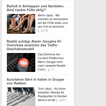
Barfuß in Schlappen und Sandalen:
Sind nackte Füße eklig?
Berlin (dpa) - Wir
möchten ja niemandem
auf die Füße treten und
der Fuß ist sicherlich
[…]
(15)
Reddit schlägt Alarm: Googles KI-
Overviews zerstören das Traffic-
Geschäftsmodell
Das Dilemma der
Content-Plattformen:
Wenn Google nicht
mehr verweist Reddit-
Chef
[…]
(00)
Autofahrer fährt in Italien in Gruppe
von Radlern
Turin (dpa) - Auf einer
beliebten Strecke für
Radsportler im Norden
Italiens ist der
[…]
(01)