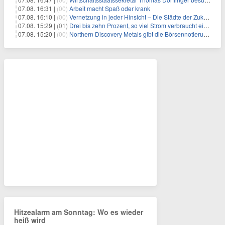
07.08. 16:31 |
(00)
Arbeit macht Spaß oder krank
07.08. 16:10 |
(00)
Vernetzung in jeder Hinsicht – Die Städte der Zukunft sind grün-blau
07.08. 15:29 |
(01)
Drei bis zehn Prozent, so viel Strom verbraucht ein Aufzug im Gebäude
07.08. 15:20 |
(00)
Northern Discovery Metals gibt die Börsennotierung an der Frankfurter Wertpapierbörse bekannt
Hitzealarm am Sonntag: Wo es wieder
heiß wird