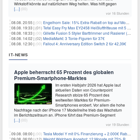
Wirkstoff könnte auf natürlichem Weg helfen. Was hilft gegen
[…]
(00)
vor 16 Stunden
08.08. 20:55 |
(00)
Engelhorn Sale: 15% Extra-Rabatt on top auf Mode- und Sport-Artikel
08.08. 19:33 |
(01)
Tefal Easy Fry Max EY2458 Heißluftfritteuse mit 5 Litern für 64,99€
08.08. 18:33 |
(00)
Gillette Fusion 5 Styler Barttrimmer und Rasierer (All in One) für 16€
08.08. 14:02 |
(02)
MediaMarkt: 3 Tonie-Figuren für 37€
08.08. 12:30 |
(00)
Fallout 4: Anniversary Edition Switch 2 für 42,39€
IT-NEWS
Apple beherrscht 65 Prozent des globalen
Premium-Smartphone-Marktes
Im ersten Halbjahr 2026 hat Apple laut
aktuellen Daten von Counterpoint
Research stolze 65 Prozent des
weltweiten Marktes für Premium-
Smartphones erobert. Vor allem die hohe
Nachfrage nach der iPhone 17 Modellreihe trieb das Wachstum
im Berichtszeitraum an. iPhone führt das Premium-Segment
[…]
(00)
vor 19 Stunden
09.08. 08:00 |
(00)
Tesla Model Y mit 0% Finanzierung + 2.000€ Rabatt für 38.970€
09.08. 06:00 |
(12)
Weight Watchers Angebot: 12 Monate mit 75% Rabatt ab 6,25€/Monat