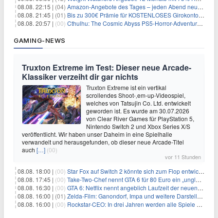
08.08. 22:15 |
(04)
Amazon-Angebote des Tages – jeden Abend neue Deals zum Stöbern
08.08. 21:45 |
(01)
Bis zu 300€ Prämie für KOSTENLOSES Girokonto bei der Santander – 50€ schon nach 1 Woche!
08.08. 20:57 |
(00)
Cthulhu: The Cosmic Abyss PS5-Horror-Adventure für 27,99€
GAMING-NEWS
Truxton Extreme im Test: Dieser neue Arcade-
Klassiker verzeiht dir gar nichts
Truxton Extreme ist ein vertikal
scrollendes Shoot-‚em-up-Videospiel,
welches von Tatsujin Co. Ltd. entwickelt
geworden ist. Es wurde am 30.07.2026
von Clear River Games für PlayStation 5,
Nintendo Switch 2 und Xbox Series X/S
veröffentlicht. Wir haben unser Daheim in eine Spielhalle
verwandelt und herausgefunden, ob dieser neue Arcade-Titel
auch
[…]
(00)
vor 11 Stunden
08.08. 18:00 |
(00)
Star Fox auf Switch 2 könnte sich zum Flop entwickeln
08.08. 17:45 |
(00)
Take-Two-Chef nennt GTA 6 für 80 Euro ein „unglaubliches Schnäppchen“
08.08. 16:30 |
(00)
GTA 6: Netflix nennt angeblich Laufzeit der neuen Gameplay-Präsentation
08.08. 16:00 |
(01)
Zelda-Film: Ganondorf, Impa und weitere Darsteller sollen feststehen
08.08. 16:00 |
(00)
Rockstar-CEO: In drei Jahren werden alle Spiele gestreamt