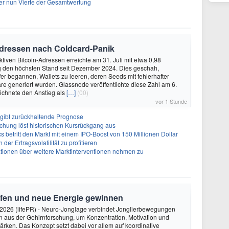
er nun Vierte der Gesamtwertung
Adressen nach Coldcard-Panik
ktiven Bitcoin-Adressen erreichte am 31. Juli mit etwa 0,98
ag den höchsten Stand seit Dezember 2024. Dies geschah,
r begannen, Wallets zu leeren, deren Seeds mit fehlerhafter
e generiert wurden. Glassnode veröffentlichte diese Zahl am 6.
ichnete den Anstieg als
[…]
(00)
vor 1 Stunde
gibt zurückhaltende Prognose
chung löst historischen Kursrückgang aus
s betritt den Markt mit einem IPO-Boost von 150 Millionen Dollar
der Ertragsvolatilität zu profitieren
ionen über weitere Marktinterventionen nehmen zu
rfen und neue Energie gewinnen
2026 (lifePR) - Neuro-Jonglage verbindet Jonglierbewegungen
n aus der Gehirnforschung, um Konzentration, Motivation und
ärken. Das Konzept setzt dabei vor allem auf koordinative