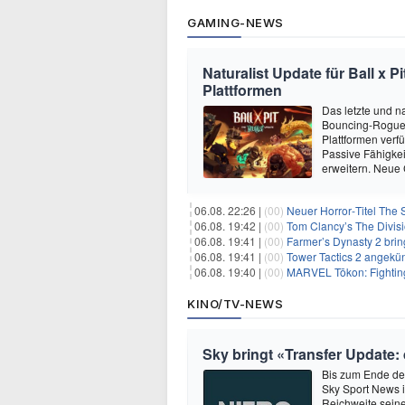
GAMING-NEWS
Naturalist Update für Ball x P
Plattformen
Das letzte und na
Bouncing-Roguelit
Plattformen verf
Passive Fähigkei
erweitern. Neue
06.08. 22:26 |
(00)
Neuer Horror‑Titel The S
06.08. 19:42 |
(00)
Tom Clancy’s The Divisi
06.08. 19:41 |
(00)
Farmer’s Dynasty 2 bri
06.08. 19:41 |
(00)
Tower Tactics 2 angekü
06.08. 19:40 |
(00)
MARVEL Tōkon: Fighting
KINO/TV-NEWS
Sky bringt «Transfer Update:
Bis zum Ende der
Sky Sport News i
Reichweite seine