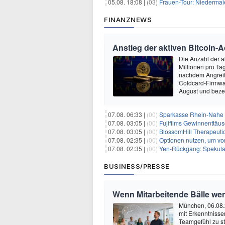
05.08. 18:08 |
(03)
Frauen-Tour: Niedermai
FINANZNEWS
Anstieg der aktiven Bitcoin-
Die Anzahl der a
Millionen pro T
nachdem Angreife
Coldcard-Firmwar
August und beze
07.08. 06:33 |
(00)
Sparkasse Rhein-Nahe 
07.08. 03:05 |
(00)
Fujifilms Gewinnenttäus
07.08. 03:05 |
(00)
BlossomHill Therapeutic
07.08. 02:35 |
(00)
Optionen nutzen, um von 
07.08. 02:35 |
(00)
Yen-Rückgang: Spekulat
BUSINESS/PRESSE
Wenn Mitarbeitende Bälle we
München, 06.08.
mit Erkenntnisse
Teamgefühl zu st