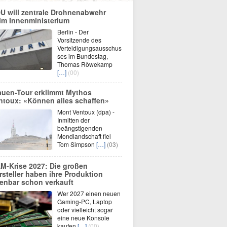
U will zentrale Drohnenabwehr
im Innenministerium
Berlin - Der
Vorsitzende des
Verteidigungsausschus
ses im Bundestag,
Thomas Röwekamp
[…]
(00)
auen-Tour erklimmt Mythos
ntoux: «Können alles schaffen»
Mont Ventoux (dpa) -
Inmitten der
beängstigenden
Mondlandschaft fiel
Tom Simpson
[…]
(03)
M-Krise 2027: Die großen
rsteller haben ihre Produktion
fenbar schon verkauft
Wer 2027 einen neuen
Gaming-PC, Laptop
oder vielleicht sogar
eine neue Konsole
kaufen
[…]
(00)