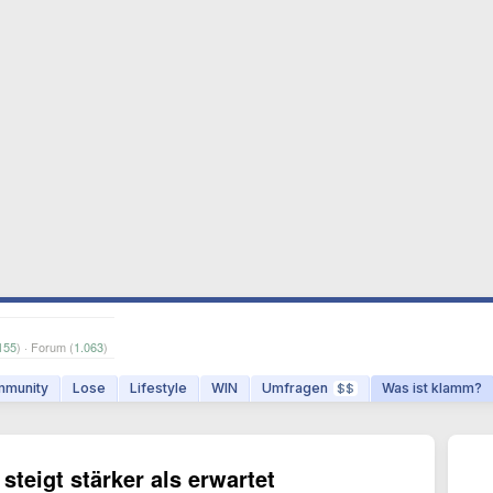
155
) · Forum (
1.063
)
munity
Lose
Lifestyle
WIN
Umfragen
Was ist klamm?
$$
teigt stärker als erwartet