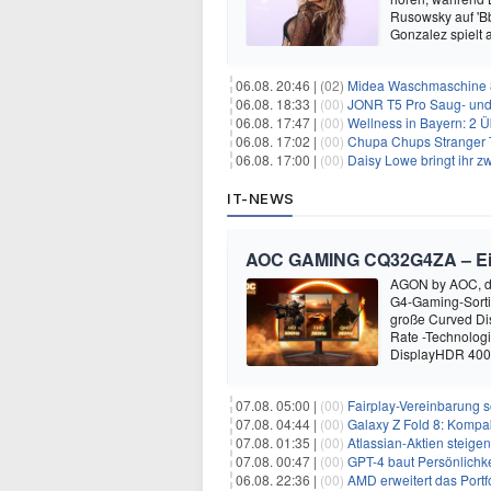
Rusowsky auf 'Bb
Gonzalez spielt
06.08. 20:46 |
(02)
Midea Waschmaschine 8
06.08. 18:33 |
(00)
JONR T5 Pro Saug- und 
06.08. 17:47 |
(00)
Wellness in Bayern: 2 Über
06.08. 17:02 |
(00)
Chupa Chups Stranger T
06.08. 17:00 |
(00)
Daisy Lowe bringt ihr zw
IT-NEWS
AOC GAMING CQ32G4ZA – Ein M
AGON by AOC, die
G4-Gaming-Sort
große Curved Dis
Rate -Technolog
DisplayHDR 400-
07.08. 05:00 |
(00)
Fairplay-Vereinbarung s
07.08. 04:44 |
(00)
Galaxy Z Fold 8: Kompak
07.08. 01:35 |
(00)
Atlassian-Aktien steig
07.08. 00:47 |
(00)
GPT-4 baut Persönlichk
06.08. 22:36 |
(00)
AMD erweitert das Portf