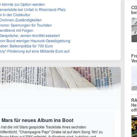
n könnte zur Option werden
CD
rverletzte bei Unfall in Rheinland-Pfalz
be
ol in der Clubkultur
t Drohnen-Zuständigkeiten
omo: Sperrungen für Touristen
gendtrend mit Folgen
Gespräche: Jemen-Konflikt eskaliert
vom Bund weniger Hauruck-Gesetzgebung
ieber: Balkonplätze für 700 Euro
ory"-Förderung auf eine Milliarde Euro auf
Fr
Ve
RA
He
of
 Mars für neues Album ins Boot
hat die mit Stars gespickte Trackliste ihres sechsten
öffentlicht. "Champagne Papi" Drake ist auf dem Song 'Ahí' zu
runo Mars auf 'Still' mitwirkt. Außerdem sind Judeline und