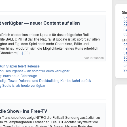
Di
0
0
it verfügbar — neuer Content auf allen
0
0
0
türlich wieder kostenlose Update für das erfolgreiche Ball-
e BALL x PIT ist da! The Naturalist Update ist ab sofort auf allen
Let
ügbar und fügt dem Spiel noch mehr Charaktere, Bälle und
0
ten hinzu, wodurch sich die Möglichkeiten eines Runs erheblich
0
 Charaktere
[…]
(00)
3
3
vor 9 Stunden
2
2
kin Stapler feiert Release
2
on Resurgence – ab sofort für euch verfügbar
ngt euch neue Fahrzeuge
ndigt: Tower Defense und Deckbuilding Kombo kehrt zurück
 Souls ist ab heute verfügbar
 die Show» ins Free-TV
 Transferperiode zeigt NITRO die Fußball-Sendung zusätzlich zu
m frei empfangbaren Fernsehen. Die RTL-Tochter Sky weitet die
s Transferformats aus: Ab dem 10. August bis zum Ende des