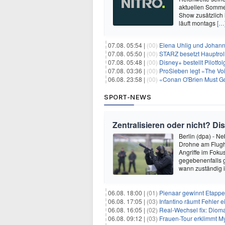
aktuellen Sommer
Show zusätzlich
läuft montags
[…
07.08. 05:54 |
(00)
Elena Uhlig und Johann
07.08. 05:50 |
(00)
STARZ besetzt Hauptrol
07.08. 05:48 |
(00)
Disney+ bestellt Pilotf
07.08. 03:36 |
(00)
ProSieben legt «The Vo
06.08. 23:58 |
(00)
«Conan O'Brien Must Go
SPORT-NEWS
Zentralisieren oder nicht? 
Berlin (dpa) - N
Drohne am Flugha
Angriffe im Foku
gegebenenfalls g
wann zuständig i
06.08. 18:00 |
(01)
Pienaar gewinnt Etappe 
06.08. 17:05 |
(03)
Infantino räumt Fehler e
06.08. 16:05 |
(02)
Real-Wechsel fix: Dioma
06.08. 09:12 |
(03)
Frauen-Tour erklimmt M