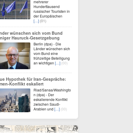
mehrerer
Hunderttausend
russischer Touristen in
der Europäischen
[…]
(01)
nder wünschen sich vom Bund
niger Hauruck-Gesetzgebung
Berlin (dpa) - Die
Länder wünschen sich
vom Bund eine
frühzeitige Beteiligung
an wichtigen
[…]
(00)
ue Hypothek für Iran-Gespräche:
men-Konflikt eskaliert
Riad/Sanaa/Washingto
n (dpa) - Der
eskalierende Konflikt
zwischen Saudi-
Arabien und
[…]
(00)