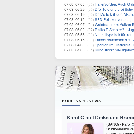
07.08. 07:00 |
(00)
Hallervorden: Auch Grü
07.08. 06:29 |
(00)
Drei Tote und drei Schwe
07.08. 06:19 |
(00)
Dr. Motte kritisiert Alkoh
07.08. 06:16 |
(00)
SPD-Politiker verteidig
07.08. 06:07 |
(01)
Waldbrand am Vulkan Br
07.08. 06:00 |
(02)
Risiko E-Scooter? – Ju
07.08. 05:56 |
(00)
Neue Hypothek für Iran-
07.08. 05:15 |
(00)
Länder wünschen sich 
07.08. 04:30 |
(00)
Spanien im Finsternis-F
07.08. 04:00 |
(01)
Bund stockt "KI-Gigafact
BOULEVARD-NEWS
Karol G holt Drake und Bruno
(BANG) - Karol G 
Studioalbums ver
hören, während B