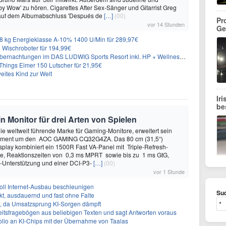
y Wow' zu hören. Cigarettes After Sex-Sänger und Gitarrist Greg
 auf dem Albumabschluss 'Después de
[…]
(00)
Pr
vor 14 Stunden
Ge
 kg Energieklasse A-10% 1400 U/Min für 289,97€
Wischroboter für 194,99€
nachtungen im DAS LUDWIG Sports Resort inkl. HP + Wellness ab 174€ p.P.
hings Eimer 150 Lutscher für 21,95€
eites Kind zur Welt
Ir
be
onitor für drei Arten von Spielen
 weltweit führende Marke für Gaming-Monitore, erweitert sein
iment um den AOC GAMING CQ32G4ZA. Das 80 cm (31,5“)
play kombiniert ein 1500R Fast VA-Panel mit Triple-Refresh-
ie, Reaktionszeiten von 0,3 ms MPRT sowie bis zu 1 ms GtG,
Unterstützung und einer DCI-P3-
[…]
(00)
vor 1 Stunde
oll Internet-Ausbau beschleunigen
Suc
t, ausdauernd und fast ohne Falte
en, da Umsatzsprung KI-Sorgen dämpft
eitsfragebögen aus beliebigen Texten und sagt Antworten voraus
olio an KI-Chips mit der Übernahme von Taalas