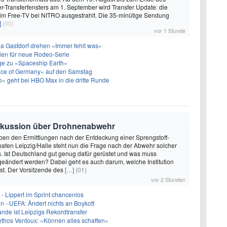
-Transferfensters am 1. September wird Transfer Update: die
 im Free-TV bei NITRO ausgestrahlt. Die 35-minütige Sendung
]
(00)
vor 1 Stunde
a Gastdorf drehen «Immer fehlt was»
len für neue Rodeo-Serie
olge zu «Spaceship Earth»
ice of Germany» auf den Samstag
» geht bei HBO Max in die dritte Runde
Diskussion über Drohnenabwehr
eben den Ermittlungen nach der Entdeckung einer Sprengstoff-
fen Leipzig/Halle steht nun die Frage nach der Abwehr solcher
s. Ist Deutschland gut genug dafür gerüstet und was muss
eändert werden? Dabei geht es auch darum, welche Institution
st. Der Vorsitzende des
[…]
(01)
vor 2 Stunden
- Lippert im Sprint chancenlos
in - UEFA: Ändert nichts an Boykott
nde ist Leipzigs Rekordtransfer
ythos Ventoux: «Können alles schaffen»