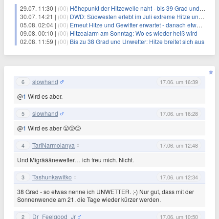
29.07. 11:30 |
(00)
Höhepunkt der Hitzewelle naht - bis 39 Grad und Sturmböen
30.07. 14:21 |
(00)
DWD: Südwesten erlebt im Juli extreme Hitze und Trockenheit
05.08. 02:04 |
(00)
Erneut Hitze und Gewitter erwartet - danach etwas Abkühlung
09.08. 00:10 |
(00)
Hitzealarm am Sonntag: Wo es wieder heiß wird
02.08. 11:59 |
(00)
Bis zu 38 Grad und Unwetter: Hitze breitet sich aus
slowhand
6
17.06. um 16:39
@
1
Wird es aber.
slowhand
5
17.06. um 16:28
@
1
Wird es aber 😤😰😓
TariNarmolanya
4
17.06. um 12:48
Und Migrääänewetter… ich freu mich. Nicht.
Tashunkawitko
3
17.06. um 12:34
38 Grad - so etwas nenne ich UNWETTER. ;-) Nur gut, dass mit der
Sonnenwende am 21. die Tage wieder kürzer werden.
Dr_Feelgood_Jr
2
17.06. um 10:50