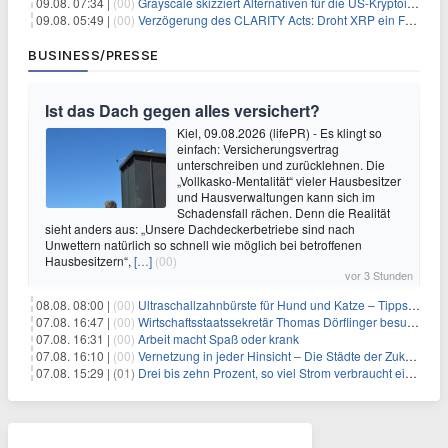
09.08. 07:34 |
(00)
Grayscale skizziert Alternativen für die US-Kryptoindustrie ohne CLARITY Act
09.08. 05:49 |
(00)
Verzögerung des CLARITY Acts: Droht XRP ein Fall unter die $1-Marke?
BUSINESS/PRESSE
Ist das Dach gegen alles versichert?
Kiel, 09.08.2026 (lifePR) - Es klingt so
einfach: Versicherungsvertrag
unterschreiben und zurücklehnen. Die
„Vollkasko-Mentalität“ vieler Hausbesitzer
und Hausverwaltungen kann sich im
Schadensfall rächen. Denn die Realität
sieht anders aus: „Unsere Dachdeckerbetriebe sind nach
Unwettern natürlich so schnell wie möglich bei betroffenen
Hausbesitzern“,
[…]
(00)
vor 3 Stunden
08.08. 08:00 |
(00)
Ultraschallzahnbürste für Hund und Katze – Tipps zur erfolgreichen Eingewöhnung
07.08. 16:47 |
(00)
Wirtschaftsstaatssekretär Thomas Dörflinger besucht Handwerksbetrieb im Kammerbezirk Freiburg
07.08. 16:31 |
(00)
Arbeit macht Spaß oder krank
07.08. 16:10 |
(00)
Vernetzung in jeder Hinsicht – Die Städte der Zukunft sind grün-blau
07.08. 15:29 |
(01)
Drei bis zehn Prozent, so viel Strom verbraucht ein Aufzug im Gebäude