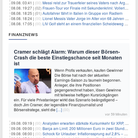
09.08. 03:41 |
(00)
Messi reist zur Trauerfeier seines Vaters nach Argentinien
08.08. 19:27 |
(02)
Frauen-Tour vor Finale mit Sekundenkrimi: Vollering in Gelb
08.08. 18:25 |
(01)
Autofahrer fährt in Italien in Gruppe von Radlern
08.08. 18:24 |
(00)
Lionel Messis Vater Jorge im Alter von 68 Jahren gestorben
08.08. 17:05 |
(00)
LIV Golf steht an einem finanziellen Scheideweg auf der Suche nach neuen Investitionen
FINANZNEWS
Cramer schlägt Alarm: Warum dieser Börsen-
Crash die beste Einstiegschance seit Monaten
ist
Wenn Profis verkaufen, kaufen Gewinner
Die Börse hat nach der aktuellen
Earnings-Saison zu taumeln begonnen.
Anleger, die ihre Positionen
gegengerechnet haben, lösen Gewinne
mit teilweise heftigen Kursrückgängen
ein. Für viele Privatanleger wirkt das Szenario beängstigend –
doch Jim Cramer, der legendäre Finanzjournalist und
Börsenstratege, sieht die
[…]
(00)
vor 59 Minuten
09.08. 09:19 |
(00)
Analysten erwarten stärkste Kursumkehr für XRP, während Polymarket skeptisch bleibt
09.08. 09:00 |
(00)
Barça am Limit: 200 Millionen Euro in zwei Stunden – warum dieser Schuldentrip hochgefährlich wird
09.08. 08:00 |
(00)
Schock für Urlauber: Inflationssprung auf 2,8% – Diese Preise explodieren jetzt