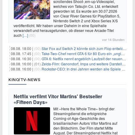
scrollendes Shoot-‚em-up-Videospiel,
welches von Tatsujin Co. Ltd. entwickelt
geworden ist. Es wurde am 30.07.2026
von Clear River Games für PlayStation 5,
Nintendo Switch 2 und Xbox Series X/S
veröffentlicht. Wir haben unser Daheim in eine Spielhalle
verwandelt und herausgefunden, ob dieser neue Arcade-Titel
auch
[…]
(00)
vor 14 Stunden
08.08. 18:00 |
(00)
Star Fox auf Switch 2 könnte sich zum Flop entwickeln
08.08. 17:45 |
(00)
Take-Two-Chef nennt GTA 6 für 80 Euro ein „unglaubliches Schnäppchen“
08.08. 16:30 |
(00)
GTA 6: Netflix nennt angeblich Laufzeit der neuen Gameplay-Präsentation
08.08. 16:00 |
(01)
Zelda-Film: Ganondorf, Impa und weitere Darsteller sollen feststehen
08.08. 16:00 |
(00)
Rockstar-CEO: In drei Jahren werden alle Spiele gestreamt
KINO/TV-NEWS
Netflix verfilmt Vitor Martins' Bestseller
«Fifteen Days»
Mit «Here the Whole Time» bringt der
Streamingdienst die erfolgreiche
Coming-of-Age-Geschichte des
brasilianischen Autors Vitor Martins auf
den Bildschirm. Der Film startet Mitte
August. Der Streamingdienst Netflix hat