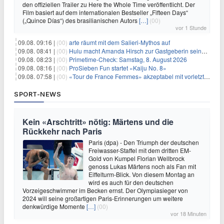
den offiziellen Trailer zu Here the Whole Time veröffentlicht. Der
Film basiert auf dem internationalen Bestseller „Fifteen Days“
(„Quince Días“) des brasilianischen Autors
[…]
(00)
vor 1 Stunde
09.08. 09:16 |
(00)
arte räumt mit dem Salieri-Mythos auf
09.08. 08:41 |
(00)
Hulu macht Amanda Hirsch zur Gastgeberin seines Reality-Podcasts
09.08. 08:23 |
(00)
Primetime-Check: Samstag, 8. August 2026
09.08. 08:16 |
(00)
ProSieben Fun startet «Kaiju No. 8»
09.08. 07:58 |
(00)
«Tour de France Femmes» akzeptabel mit vorletzter Etappe
SPORT-NEWS
Kein «Arschtritt» nötig: Märtens und die
Rückkehr nach Paris
Paris (dpa) - Den Triumph der deutschen
Freiwasser-Staffel mit dem dritten EM-
Gold von Kumpel Florian Wellbrock
genoss Lukas Märtens noch als Fan mit
Eiffelturm-Blick. Von diesem Montag an
wird es auch für den deutschen
Vorzeigeschwimmer im Becken ernst. Der Olympiasieger von
2024 will seine großartigen Paris-Erinnerungen um weitere
denkwürdige Momente
[…]
(00)
vor 18 Minuten