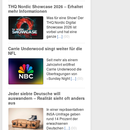
THQ Nordic Showcase 2026 – Erhaltet
mehr Informationen
Was für eine Show! Der
THQ Nordic Digital
Showcase 2026 ist
vorbei und hat eine
ganze
[…]
(00)
Carrie Underwood singt weiter für die
NFL
Seit mehr als einem
Jahrzehnt eröffnet
Carrie Underwood die
Übertragungen von
«Sunday Night
[…]
(00)
Jeder siebte Deutsche will
auswandern – Realität sieht oft anders
aus
In einer repräsentativen
INSA-Umfrage geben
rund 14 Prozent der
erwachsenen
Deutschen
[…]
(00)