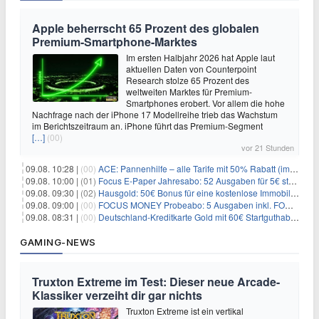
Apple beherrscht 65 Prozent des globalen
Premium-Smartphone-Marktes
Im ersten Halbjahr 2026 hat Apple laut
aktuellen Daten von Counterpoint
Research stolze 65 Prozent des
weltweiten Marktes für Premium-
Smartphones erobert. Vor allem die hohe
Nachfrage nach der iPhone 17 Modellreihe trieb das Wachstum
im Berichtszeitraum an. iPhone führt das Premium-Segment
[…]
(00)
vor 21 Stunden
09.08. 10:28 |
(00)
ACE: Pannenhilfe – alle Tarife mit 50% Rabatt (im ersten Jahr)
09.08. 10:00 |
(01)
Focus E-Paper Jahresabo: 52 Ausgaben für 5€ statt 207,48€ – per Formular kündbar!
09.08. 09:30 |
(02)
Hausgold: 50€ Bonus für eine kostenlose Immobilienbewertung
09.08. 09:00 |
(00)
FOCUS MONEY Probeabo: 5 Ausgaben inkl. FOCUS+ Zugang für 5€
09.08. 08:31 |
(00)
Deutschland-Kreditkarte Gold mit 60€ Startguthaben (45€ Gewinn)
GAMING-NEWS
Truxton Extreme im Test: Dieser neue Arcade-
Klassiker verzeiht dir gar nichts
Truxton Extreme ist ein vertikal