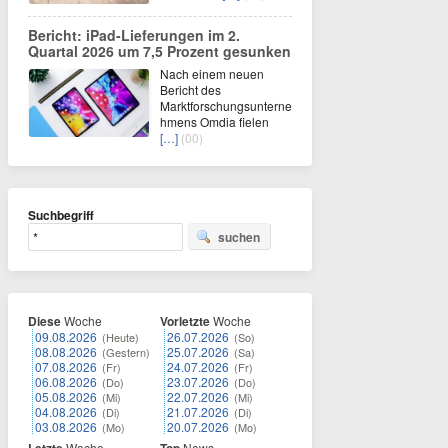
Bericht: iPad-Lieferungen im 2.
Quartal 2026 um 7,5 Prozent gesunken
Nach einem neuen
Bericht des
Marktforschungsunterne
hmens Omdia fielen
[…]
(00)
Suchbegriff
suchen
Diese
Woche
Vorletzte
Woche
09.08.2026
26.07.2026
(Heute)
(So)
08.08.2026
25.07.2026
(Gestern)
(Sa)
07.08.2026
24.07.2026
(Fr)
(Fr)
06.08.2026
23.07.2026
(Do)
(Do)
05.08.2026
22.07.2026
(Mi)
(Mi)
04.08.2026
21.07.2026
(Di)
(Di)
03.08.2026
20.07.2026
(Mo)
(Mo)
Letzte
Woche
Top
News