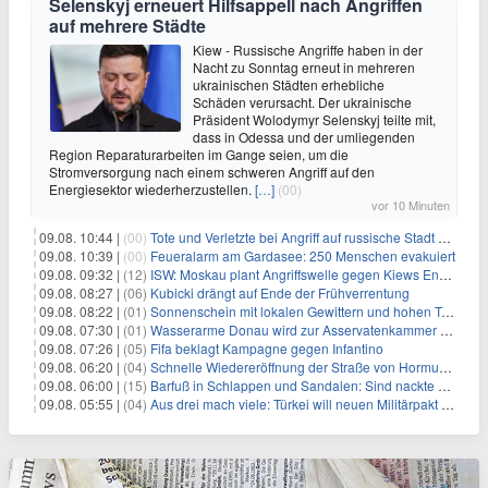
Selenskyj erneuert Hilfsappell nach Angriffen
auf mehrere Städte
Kiew - Russische Angriffe haben in der
Nacht zu Sonntag erneut in mehreren
ukrainischen Städten erhebliche
Schäden verursacht. Der ukrainische
Präsident Wolodymyr Selenskyj teilte mit,
dass in Odessa und der umliegenden
Region Reparaturarbeiten im Gange seien, um die
Stromversorgung nach einem schweren Angriff auf den
Energiesektor wiederherzustellen.
[…]
(00)
vor 10 Minuten
09.08. 10:44 |
(00)
Tote und Verletzte bei Angriff auf russische Stadt Belgorod
09.08. 10:39 |
(00)
Feueralarm am Gardasee: 250 Menschen evakuiert
09.08. 09:32 |
(12)
ISW: Moskau plant Angriffswelle gegen Kiews Energieinfrastruktur
09.08. 08:27 |
(06)
Kubicki drängt auf Ende der Frühverrentung
09.08. 08:22 |
(01)
Sonnenschein mit lokalen Gewittern und hohen Temperaturen
09.08. 07:30 |
(01)
Wasserarme Donau wird zur Asservatenkammer der Geschichte
09.08. 07:26 |
(05)
Fifa beklagt Kampagne gegen Infantino
09.08. 06:20 |
(04)
Schnelle Wiedereröffnung der Straße von Hormus ungewiss
09.08. 06:00 |
(15)
Barfuß in Schlappen und Sandalen: Sind nackte Füße eklig?
09.08. 05:55 |
(04)
Aus drei mach viele: Türkei will neuen Militärpakt erweitern