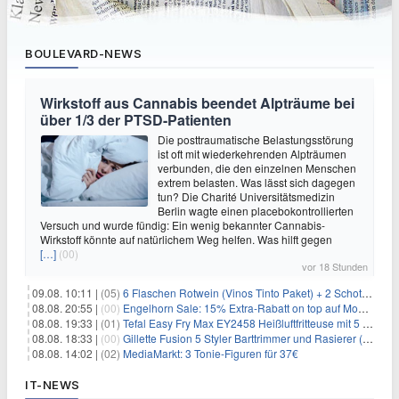
BOULEVARD-NEWS
Wirkstoff aus Cannabis beendet Alpträume bei
über 1/3 der PTSD-Patienten
Die posttraumatische Belastungsstörung
ist oft mit wiederkehrenden Alpträumen
verbunden, die den einzelnen Menschen
extrem belasten. Was lässt sich dagegen
tun? Die Charité Universitätsmedizin
Berlin wagte einen placebokontrollierten
Versuch und wurde fündig: Ein wenig bekannter Cannabis-
Wirkstoff könnte auf natürlichem Weg helfen. Was hilft gegen
[…]
(00)
vor 18 Stunden
09.08. 10:11 |
(05)
6 Flaschen Rotwein (Vinos Tinto Paket) + 2 Schott Zwiesel Gläser für 25,99€ inkl. Versand
08.08. 20:55 |
(00)
Engelhorn Sale: 15% Extra-Rabatt on top auf Mode- und Sport-Artikel
08.08. 19:33 |
(01)
Tefal Easy Fry Max EY2458 Heißluftfritteuse mit 5 Litern für 64,99€
08.08. 18:33 |
(00)
Gillette Fusion 5 Styler Barttrimmer und Rasierer (All in One) für 16€
08.08. 14:02 |
(02)
MediaMarkt: 3 Tonie-Figuren für 37€
IT-NEWS